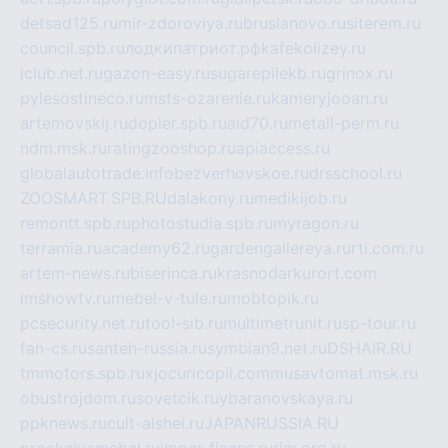
detsad125.ru
mir-zdoroviya.ru
bruslanovo.ru
siterem.ru
council.spb.ru
лодкипатриот.рф
kafekolizey.ru
iclub.net.ru
gazon-easy.ru
sugarepilekb.ru
grinox.ru
pylesostineco.ru
msts-ozarenie.ru
kameryjooan.ru
artemovskij.ru
dopler.spb.ru
aid70.ru
metall-perm.ru
ndm.msk.ru
ratingzooshop.ru
apiaccess.ru
globalautotrade.info
bezverhovskoe.ru
drsschool.ru
ZOOSMART.SPB.RU
dalakony.ru
medikijob.ru
remontt.spb.ru
photostudia.spb.ru
myragon.ru
terramia.ru
academy62.ru
gardengallereya.ru
rti.com.ru
artem-news.ru
biserinca.ru
krasnodarkurort.com
imshowtv.ru
mebel-v-tule.ru
mobtopik.ru
pcsecurity.net.ru
tool-sib.ru
multimetrunit.ru
sp-tour.ru
fan-cs.ru
santeh-russia.ru
symbian9.net.ru
DSHAIR.RU
tmmotors.spb.ru
xjocuricopii.com
musavtomat.msk.ru
obustrojdom.ru
sovetcik.ru
ybaranovskaya.ru
ppknews.ru
cult-alshei.ru
JAPANRUSSIA.RU