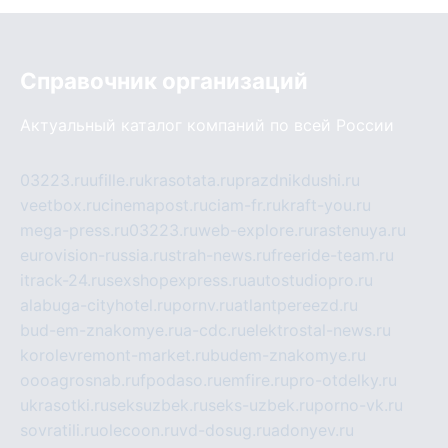
Справочник организаций
Актуальный каталог компаний по всей России
03223.ru
ufille.ru
krasotata.ru
prazdnikdushi.ru
veetbox.ru
cinemapost.ru
ciam-fr.ru
kraft-you.ru
mega-press.ru
03223.ru
web-explore.ru
rastenuya.ru
eurovision-russia.ru
strah-news.ru
freeride-team.ru
itrack-24.ru
sexshopexpress.ru
autostudiopro.ru
alabuga-cityhotel.ru
pornv.ru
atlantpereezd.ru
bud-em-znakomye.ru
a-cdc.ru
elektrostal-news.ru
korolevremont-market.ru
budem-znakomye.ru
oooagrosnab.ru
fpodaso.ru
emfire.ru
pro-otdelky.ru
ukrasotki.ru
seksuzbek.ru
seks-uzbek.ru
porno-vk.ru
sovratili.ru
olecoon.ru
vd-dosug.ru
adonyev.ru