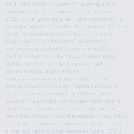
card-voice.ru
rulonnyygazon177.ru
snow-guard.ru
domizbrusa-9x12spb.ru
demaholding.ru
aalse.ru
a380club.ru
argentinamia.ru
perkoka.ru
movie-one.ru
perk-oka.ru
g-octopus.ru
sibarchives.ru
andreislyusar.ru
naruto-x.ru
pursefactory.ru
tor-lyubov-i-grom.ru
spayderhed-2022.ru
movieone.ru
evro-dez.ru
webamator.ru
ma-absolut1.ru
avtopomosch27.ru
nv-750.ru
news-plain.ru
nertansaga.ru
delanalad.ru
dizfiles.ru
youtubefree.ru
aria-family.ru
roadli.ru
planeta-samara.ru
mysmartbuy.ru
matrasy-kemerovo.ru
ashanet.ru
trade-farm.ru
dotcustoms.ru
domizbrusa9x12spb.ru
autodamp.ru
narasimha.ru
djcommodities.ru
nv750.ru
x-ton.ru
newsplain.ru
cardvoice.ru
modopaper.ru
manunae.ru
gbget.ru
alfeihavsalnassr.ru
madoma.ru
tajuncos.ru
petrovkasports.ru
porno-online-besplatno.ru
splclub.ru
york-life.ru
doroga-expo.ru
ribery.ru
cleanmedicine.ru
slovar-ivrit.ru
porno-video-besplatno.ru
seks-365.ru