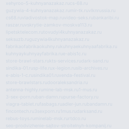
xehyroo-5-kuhnyanazakaz.ru
cs-68.ru
guzywia-4-kuhnyanazakaz.ru
mir-tk.ru
vlknrussia.ru
cs68.ru
vladivostok-map.ru
video-seks.ru
bankaribi.ru
raszar.ru
vskrytie-zamkov-moskva113.ru
lipetsktelecom.ru
tovudyi4kuhnyanazakaz.ru
seksuzb.ru
guzywia4kuhnyanazakaz.ru
fabrikaofabrikaokuhny.ru
kuhnyaekuhnyaafabrika.ru
kuhnyaykuhnyayfabrika.ru
e-abis1c.ru
store-brawl-stars.ru
kts-services.ru
dark-sand.ru
sindika-01.ru
sp-life.ru
x-legion.ru
sib-archives.ru
e-abis-1-c.ru
sindika01.ru
venda-festival.ru
store-brawlstars.ru
dooraleksandria.ru
antenna-highly.ru
mine-lab-msk.ru
1-mus.ru
3-sex-porn.ru
ban-damn.ru
purse-factory.ru
viagra-tablet.ru
fasbags.ru
adler-jun.ru
bandamn.ru
fincontech.ru
3sexporn.ru
1mus.ru
darksand.ru
rebus-toys.ru
minelab-msk.ru
rtdco.ru
seo-prodvizhenie-sajtov-stroitelnyh-kompanij.ru