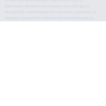
proekciyamebel.ru
imper-finans.ru
rim.org.ru
glamourai.ru
brassminus.ru
zabor-pro.ru
ftn.pp.ru
dorogoe58.ru
laimengpacker.ru
kuzova-zapchasti.ru
sageerp.ru
taxodrom.ru
dsrazvitie.ru
hardcity.net.ru
ratinghomegames.ru
topservice25.ru
gubernyan.ru
gtglasslined.ru
ii4.ru
tssport.spb.ru
andorra24.com
blackwallstreet.ru
oboimos.ru
optim-doors.com.ru
ikuch.ru
nycr.org.ru
npa21.ru
vremya-ch.spb.ru
desert000.ru
ivtorgi.ru
ifiori.ru
catalog-statei.ru
dcv.org.ru
spetsmaster174.ru
ipkameryhiseeu.ru
dum26.ru
ruspol.spb.ru
fr-opendp.ru
kam-solnyshko.ru
cheyenne-arapaho.ru
sevzapmetal.spb.ru
ted-lapidus.spb.ru
parasite-eliminator.ru
sigma-complete.ru
modernworld.ru
dama-moda.ru
eholot-group.ru
sk-nvkz.ru
DRONGOLD.RU
democratia2.ru
i-farmer.ru
mass-sport.org
jablonex.spb.ru
bookmess.ru
linkword.ru
refineua.com.ru
cs-spec.net.ru
altay-mebel.ru