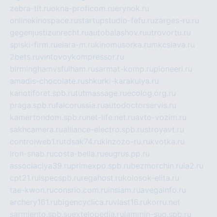
zebra-tlt.ru
okna-proficom.ru
erynok.ru
onlinekinospace.ru
startupstudio-fefu.ru
zarges-ru.ru
gegenjustizunrecht.ru
autobalashov.ru
utrovortu.ru
spiski-firm.ru
elara-m.ru
kinomusorka.ru
mkcslava.ru
2bets.ru
vintovoykompressor.ru
birminghamvsfulham.ru
sarmat-komp.ru
pioneeri.ru
amadis-chocolate.ru
shkurki-karakulya.ru
kanotiforet.spb.ru
tutmassage.ru
ecolog.org.ru
praga.spb.ru
falcorussia.ru
autodoctorservis.ru
kamertondom.spb.ru
net-life.net.ru
avto-vozim.ru
sakhcamera.ru
alliance-electro.spb.ru
stroyavt.ru
controlweb1.ru
tdsak74.ru
kinzozo-ru.ru
kvotka.ru
iron-snab.ru
costa-bella.ru
eugrus.pp.ru
associaciya39.ru
primexpo.spb.ru
bezmorchin.ru
ia2.ru
cpt21.ru
ispecspb.ru
regahost.ru
kolosok-elita.ru
tae-kwon.ru
consrio.com.ru
insiam.ru
avegainfo.ru
archery161.ru
bigencyclica.ru
vlast16.ru
korru.net
sarmiento.spb.su
extelopedia.ru
lammin-suo.spb.ru