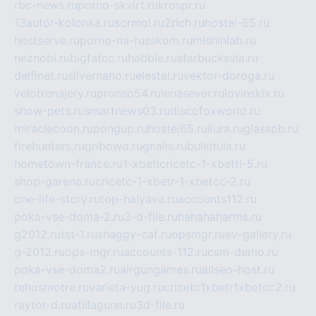
rbc-news.ru
porno-skvirt.ru
krospr.ru
13autor-kolonka.ru
sormol.ru
2rich.ru
hostel-65.ru
hostserve.ru
porno-na-russkom.ru
mishinlab.ru
neznobi.ru
bigfatcc.ru
habble.ru
starbucksvia.ru
delfinet.ru
silvernano.ru
elestal.ru
vektor-doroga.ru
velotrenajery.ru
pronso54.ru
lenasever.ru
lovinskix.ru
show-pets.ru
smartnews03.ru
discofoxworld.ru
miraclecoon.ru
pongup.ru
hostel65.ru
liura.ru
glasspb.ru
firehunters.ru
gribowo.ru
gnalis.ru
bulkitula.ru
hometown-france.ru
1-xbeticricetc-1-xbetti-5.ru
shop-garena.ru
cricetc-1-xbetr-1-xbetcc-2.ru
one-life-story.ru
top-halyava.ru
accounts112.ru
poka-vse-doma-2.ru
3-d-file.ru
hahahaharms.ru
g2012.ru
tst-1.ru
shaggy-cat.ru
opsmgr.ru
ev-gallery.ru
g-2012.ru
ops-mgr.ru
accounts-112.ru
csm-demo.ru
poka-vse-doma2.ru
airgungames.ru
allseo-host.ru
tehosmotre.ru
varieta-yug.ru
cricetc1xbetr1xbetcc2.ru
raytor-d.ru
atillagunn.ru
3d-file.ru