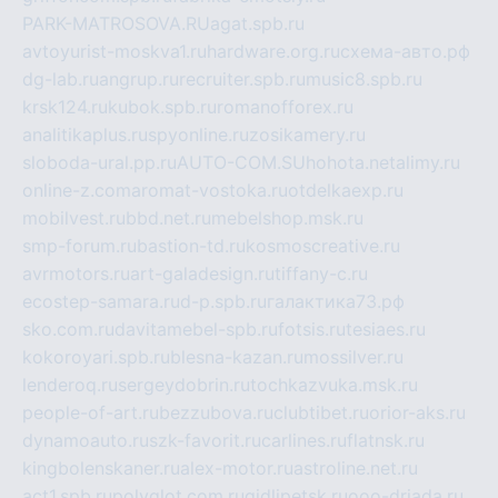
PARK-MATROSOVA.RU
agat.spb.ru
avtoyurist-moskva1.ru
hardware.org.ru
схема-авто.рф
dg-lab.ru
angrup.ru
recruiter.spb.ru
music8.spb.ru
krsk124.ru
kubok.spb.ru
romanofforex.ru
analitikaplus.ru
spyonline.ru
zosikamery.ru
sloboda-ural.pp.ru
AUTO-COM.SU
hohota.net
alimy.ru
online-z.com
aromat-vostoka.ru
otdelkaexp.ru
mobilvest.ru
bbd.net.ru
mebelshop.msk.ru
smp-forum.ru
bastion-td.ru
kosmoscreative.ru
avrmotors.ru
art-galadesign.ru
tiffany-c.ru
ecostep-samara.ru
d-p.spb.ru
галактика73.рф
sko.com.ru
davitamebel-spb.ru
fotsis.ru
tesiaes.ru
kokoroyari.spb.ru
blesna-kazan.ru
mossilver.ru
lenderoq.ru
sergeydobrin.ru
tochkazvuka.msk.ru
people-of-art.ru
bezzubova.ru
clubtibet.ru
orior-aks.ru
dynamoauto.ru
szk-favorit.ru
carlines.ru
flatnsk.ru
kingbolenskaner.ru
alex-motor.ru
astroline.net.ru
act1.spb.ru
polyglot.com.ru
gidlipetsk.ru
ooo-driada.ru