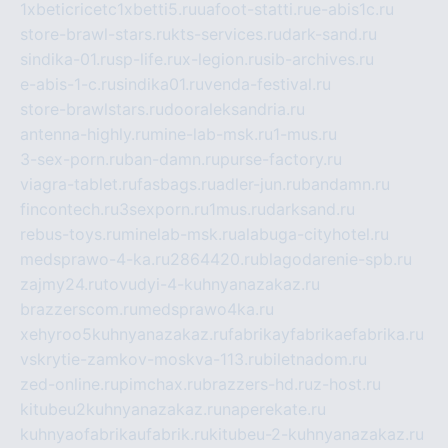
1xbeticricetc1xbetti5.ru
uafoot-statti.ru
e-abis1c.ru
store-brawl-stars.ru
kts-services.ru
dark-sand.ru
sindika-01.ru
sp-life.ru
x-legion.ru
sib-archives.ru
e-abis-1-c.ru
sindika01.ru
venda-festival.ru
store-brawlstars.ru
dooraleksandria.ru
antenna-highly.ru
mine-lab-msk.ru
1-mus.ru
3-sex-porn.ru
ban-damn.ru
purse-factory.ru
viagra-tablet.ru
fasbags.ru
adler-jun.ru
bandamn.ru
fincontech.ru
3sexporn.ru
1mus.ru
darksand.ru
rebus-toys.ru
minelab-msk.ru
alabuga-cityhotel.ru
medsprawo-4-ka.ru
2864420.ru
blagodarenie-spb.ru
zajmy24.ru
tovudyi-4-kuhnyanazakaz.ru
brazzerscom.ru
medsprawo4ka.ru
xehyroo5kuhnyanazakaz.ru
fabrikayfabrikaefabrika.ru
vskrytie-zamkov-moskva-113.ru
biletnadom.ru
zed-online.ru
pimchax.ru
brazzers-hd.ru
z-host.ru
kitubeu2kuhnyanazakaz.ru
naperekate.ru
kuhnyaofabrikaufabrik.ru
kitubeu-2-kuhnyanazakaz.ru