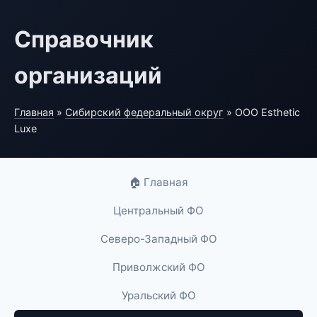
Справочник
организаций
Главная
»
Сибирский федеральный округ
» ООО Esthetic
Luxe
🏠 Главная
Центральный ФО
Северо-Западный ФО
Приволжский ФО
Уральский ФО