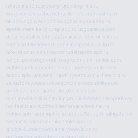
iskatour.spb.ru
snpi.org.ru
running-line.ru
krygeva-spa.ru
chel.net.ru
rust-loco.ru
dugshop.ru
hl-beta.spb.ru
school494.spb.ru
mymubaby.ru
epoha-metalband.ru
ngr.spb.ru
rusgosnews.com
dieselvostok.ru
24hostel.msk.ru
w-dev.ru
f-ship.ru
regsmi.ru
filmnetwork.ru
malinasp.ru
kinosvin.ru
h2o-salon.ru
malutkayork.ru
deltaprim.spb.ru
tango-perm.ru
gooddir.ru
sgv.su
multiki-online.com
webkrasotki.com
cherinvest.ru
detskiy-ostrov.ru
ankou.spb.ru
alvesta1.ru
pdf-creator.ru
nix-files.org.ru
sakhatoday.ru
elektrikersymboler.ru
sputnikyes.ru
golf2club.msk.ru
aeforums.ru
zallclub.ru
multimodal.msk.ru
habaigry.ru
haikko.ru
sobakopedia.ru
isz-fest.ru
ewnc.info
screensaver-clock.net.ru
volnav.spb.ru
comnat.ru
npf.net.ru
7bit.pp.ru
kalugatur.ru
tesiaes.ru
card.com.ru
kazanka.spb.ru
gildiya-kuznecov.ru
kameryboavision.ru
griffoncom.spb.ru
fabrika-emotsiy.ru