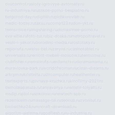
ovucontrol.ru
sloty-igrovyye-avtomaty.ru
ru-industriya.ru
russkoe-porno-besplatno.ru
belgorod-day.ru
digilith.ru
pichkurovlab.ru
medic-today.ru
taksu.ru
comp123.ru
don-ykt.ru
teensvoice.ru
imgsharing.ru
domashnee-porno.ru
eva-elfie.ru
foto-tur.ru
biz-doska.ru
metropoltravel.ru
veslo-i-yakor.ru
borodino-media.ru
rostotsky.ru
regionufa.ru
weiss-bet.ru
zaryna.ru
casinotablet.ru
universalia.ru
remont-mebeli-moscow.ru
termomur.ru
clubfisher.ru
remstirufa.ru
erdamchi.ru
doramamama.ru
muraviovka-park.ru
worldofwoman.ru
clean-dreams.ru
arkrym.ru
kristinita.ru
dircomputer.ru
healthenter.ru
textexperts.ru
pivnaya-kruzhka.ru
kinofilmy-2021.ru
demolalapaluza.ru
tanyavanya.ru
remstir-tolyatti.ru
msdip.ru
jdol.ru
sokolovr.ru
newtech-spb.ru
rezemkleim.ru
massage-tai.ru
seonub.ru
zvonitut.ru
biolisichka24.ru
mncraft-download.ru
algoritm-sistema.ru
godflesh.ru
ru-industria.ru