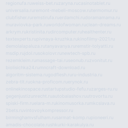
regionufa.ru
weiss-bet.ru
zaryna.ru
casinotablet.ru
universalia.ru
remont-mebeli-moscow.ru
termomur.ru
clubfisher.ru
remstirufa.ru
erdamchi.ru
doramamama.ru
muraviovka-park.ru
worldofwoman.ru
clean-dreams.ru
arkrym.ru
kristinita.ru
dircomputer.ru
healthenter.ru
textexperts.ru
pivnaya-kruzhka.ru
kinofilmy-2021.ru
demolalapaluza.ru
tanyavanya.ru
remstir-tolyatti.ru
msdip.ru
jdol.ru
sokolovr.ru
newtech-spb.ru
rezemkleim.ru
massage-tai.ru
seonub.ru
zvonitut.ru
biolisichka24.ru
mncraft-download.ru
algoritm-sistema.ru
godflesh.ru
ru-industria.ru
zebra-tlt.ru
okna-proficom.ru
erynok.ru
onlinekinospace.ru
startupstudio-fefu.ru
zarges-ru.ru
gegenjustizunrecht.ru
autobalashov.ru
utrovortu.ru
spiski-firm.ru
elara-m.ru
kinomusorka.ru
mkcslava.ru
2bets.ru
vintovoykompressor.ru
birminghamvsfulham.ru
sarmat-komp.ru
pioneeri.ru
amadis-chocolate.ru
shkurki-karakulya.ru