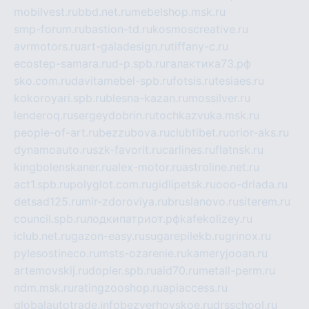
mobilvest.ru
bbd.net.ru
mebelshop.msk.ru
smp-forum.ru
bastion-td.ru
kosmoscreative.ru
avrmotors.ru
art-galadesign.ru
tiffany-c.ru
ecostep-samara.ru
d-p.spb.ru
галактика73.рф
sko.com.ru
davitamebel-spb.ru
fotsis.ru
tesiaes.ru
kokoroyari.spb.ru
blesna-kazan.ru
mossilver.ru
lenderoq.ru
sergeydobrin.ru
tochkazvuka.msk.ru
people-of-art.ru
bezzubova.ru
clubtibet.ru
orior-aks.ru
dynamoauto.ru
szk-favorit.ru
carlines.ru
flatnsk.ru
kingbolenskaner.ru
alex-motor.ru
astroline.net.ru
act1.spb.ru
polyglot.com.ru
gidlipetsk.ru
ooo-driada.ru
detsad125.ru
mir-zdoroviya.ru
bruslanovo.ru
siterem.ru
council.spb.ru
лодкипатриот.рф
kafekolizey.ru
iclub.net.ru
gazon-easy.ru
sugarepilekb.ru
grinox.ru
pylesostineco.ru
msts-ozarenie.ru
kameryjooan.ru
artemovskij.ru
dopler.spb.ru
aid70.ru
metall-perm.ru
ndm.msk.ru
ratingzooshop.ru
apiaccess.ru
globalautotrade.info
bezverhovskoe.ru
drsschool.ru