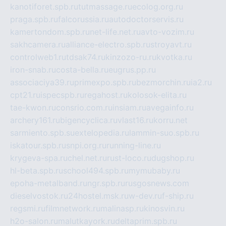
kanotiforet.spb.ru
tutmassage.ru
ecolog.org.ru
praga.spb.ru
falcorussia.ru
autodoctorservis.ru
kamertondom.spb.ru
net-life.net.ru
avto-vozim.ru
sakhcamera.ru
alliance-electro.spb.ru
stroyavt.ru
controlweb1.ru
tdsak74.ru
kinzozo-ru.ru
kvotka.ru
iron-snab.ru
costa-bella.ru
eugrus.pp.ru
associaciya39.ru
primexpo.spb.ru
bezmorchin.ru
ia2.ru
cpt21.ru
ispecspb.ru
regahost.ru
kolosok-elita.ru
tae-kwon.ru
consrio.com.ru
insiam.ru
avegainfo.ru
archery161.ru
bigencyclica.ru
vlast16.ru
korru.net
sarmiento.spb.su
extelopedia.ru
lammin-suo.spb.ru
iskatour.spb.ru
snpi.org.ru
running-line.ru
krygeva-spa.ru
chel.net.ru
rust-loco.ru
dugshop.ru
hl-beta.spb.ru
school494.spb.ru
mymubaby.ru
epoha-metalband.ru
ngr.spb.ru
rusgosnews.com
dieselvostok.ru
24hostel.msk.ru
w-dev.ru
f-ship.ru
regsmi.ru
filmnetwork.ru
malinasp.ru
kinosvin.ru
h2o-salon.ru
malutkayork.ru
deltaprim.spb.ru