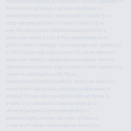
miraclecoon.ru
pongup.ru
hostel65.ru
liura.ru
glasspb.ru
firehunters.ru
gribowo.ru
gnalis.ru
bulkitula.ru
hometown-france.ru
1-xbeticricetc-1-xbetti-5.ru
shop-garena.ru
cricetc-1-xbetr-1-xbetcc-2.ru
one-life-story.ru
top-halyava.ru
accounts112.ru
poka-vse-doma-2.ru
3-d-file.ru
hahahaharms.ru
g2012.ru
tst-1.ru
shaggy-cat.ru
opsmgr.ru
ev-gallery.ru
g-2012.ru
ops-mgr.ru
accounts-112.ru
csm-demo.ru
poka-vse-doma2.ru
airgungames.ru
allseo-host.ru
tehosmotre.ru
varieta-yug.ru
cricetc1xbetr1xbetcc2.ru
raytor-d.ru
atillagunn.ru
3d-file.ru
1xbeticricetc1xbetti5.ru
uafoot-statti.ru
e-abis1c.ru
store-brawl-stars.ru
kts-services.ru
dark-sand.ru
sindika-01.ru
sp-life.ru
x-legion.ru
sib-archives.ru
e-abis-1-c.ru
sindika01.ru
venda-festival.ru
store-brawlstars.ru
dooraleksandria.ru
antenna-highly.ru
mine-lab-msk.ru
1-mus.ru
3-sex-porn.ru
ban-damn.ru
purse-factory.ru