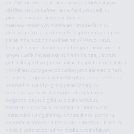
nv-750.ru
news-plain.ru
nertansaga.ru
delanalad.ru
dizfiles.ru
youtubefree.ru
aria-family.ru
roadli.ru
planeta-samara.ru
mysmartbuy.ru
matrasy-kemerovo.ru
ashanet.ru
trade-farm.ru
dotcustoms.ru
domizbrusa9x12spb.ru
autodamp.ru
narasimha.ru
djcommodities.ru
nv750.ru
x-ton.ru
newsplain.ru
cardvoice.ru
modopaper.ru
manunae.ru
gbget.ru
alfeihavsalnassr.ru
madoma.ru
tajuncos.ru
petrovkasports.ru
porno-online-besplatno.ru
splclub.ru
york-life.ru
doroga-expo.ru
ribery.ru
cleanmedicine.ru
slovar-ivrit.ru
porno-video-besplatno.ru
seks-365.ru
ovucontrol.ru
sloty-igrovyye-avtomaty.ru
ru-industriya.ru
russkoe-porno-besplatno.ru
belgorod-day.ru
digilith.ru
pichkurovlab.ru
medic-today.ru
taksu.ru
comp123.ru
don-ykt.ru
teensvoice.ru
imgsharing.ru
domashnee-porno.ru
eva-elfie.ru
foto-tur.ru
biz-doska.ru
metropoltravel.ru
veslo-i-yakor.ru
borodino-media.ru
rostotsky.ru