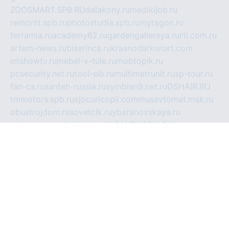
ZOOSMART.SPB.RU
dalakony.ru
medikijob.ru
remontt.spb.ru
photostudia.spb.ru
myragon.ru
terramia.ru
academy62.ru
gardengallereya.ru
rti.com.ru
artem-news.ru
biserinca.ru
krasnodarkurort.com
imshowtv.ru
mebel-v-tule.ru
mobtopik.ru
pcsecurity.net.ru
tool-sib.ru
multimetrunit.ru
sp-tour.ru
fan-cs.ru
santeh-russia.ru
symbian9.net.ru
DSHAIR.RU
tmmotors.spb.ru
xjocuricopii.com
musavtomat.msk.ru
obustrojdom.ru
sovetcik.ru
ybaranovskaya.ru
ppknews.ru
cult-alshei.ru
JAPANRUSSIA.RU
proekciyamebel.ru
imper-finans.ru
rim.org.ru
glamourai.ru
brassminus.ru
zabor-pro.ru
ftn.pp.ru
dorogoe58.ru
laimengpacker.ru
kuzova-zapchasti.ru
sageerp.ru
taxodrom.ru
dsrazvitie.ru
hardcity.net.ru
ratinghomegames.ru
topservice25.ru
gubernyan.ru
gtglasslined.ru
ii4.ru
tssport.spb.ru
andorra24.com
blackwallstreet.ru
oboimos.ru
optim-doors.com.ru
ikuch.ru
nycr.org.ru
npa21.ru
vremya-ch.spb.ru