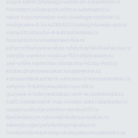
viagra-tablet.ru
fasbags.ru
adler-jun.ru
bandamn.ru
fincontech.ru
3sexporn.ru
1mus.ru
darksand.ru
rebus-toys.ru
minelab-msk.ru
alabuga-cityhotel.ru
medsprawo-4-ka.ru
2864420.ru
blagodarenie-spb.ru
zajmy24.ru
tovudyi-4-kuhnyanazakaz.ru
brazzerscom.ru
medsprawo4ka.ru
xehyroo5kuhnyanazakaz.ru
fabrikayfabrikaefabrika.ru
vskrytie-zamkov-moskva-113.ru
biletnadom.ru
zed-online.ru
pimchax.ru
brazzers-hd.ru
z-host.ru
kitubeu2kuhnyanazakaz.ru
naperekate.ru
kuhnyaofabrikaufabrik.ru
kitubeu-2-kuhnyanazakaz.ru
xehyroo-5-kuhnyanazakaz.ru
cs-68.ru
guzywia-4-kuhnyanazakaz.ru
mir-tk.ru
vlknrussia.ru
cs68.ru
vladivostok-map.ru
video-seks.ru
bankaribi.ru
raszar.ru
vskrytie-zamkov-moskva113.ru
lipetsktelecom.ru
tovudyi4kuhnyanazakaz.ru
seksuzb.ru
guzywia4kuhnyanazakaz.ru
fabrikaofabrikaokuhny.ru
kuhnyaekuhnyaafabrika.ru