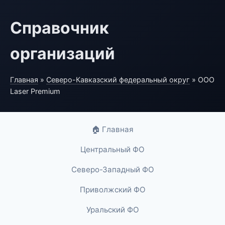
Справочник
организаций
Главная
»
Северо-Кавказский федеральный округ
» ООО
Laser Premium
🏠 Главная
Центральный ФО
Северо-Западный ФО
Приволжский ФО
Уральский ФО