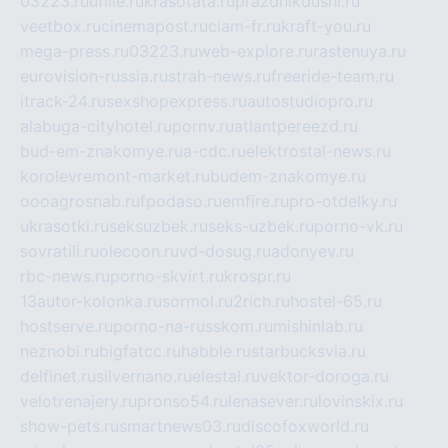
03223.ru
ufille.ru
krasotata.ru
prazdnikdushi.ru
veetbox.ru
cinemapost.ru
ciam-fr.ru
kraft-you.ru
mega-press.ru
03223.ru
web-explore.ru
rastenuya.ru
eurovision-russia.ru
strah-news.ru
freeride-team.ru
itrack-24.ru
sexshopexpress.ru
autostudiopro.ru
alabuga-cityhotel.ru
pornv.ru
atlantpereezd.ru
bud-em-znakomye.ru
a-cdc.ru
elektrostal-news.ru
korolevremont-market.ru
budem-znakomye.ru
oooagrosnab.ru
fpodaso.ru
emfire.ru
pro-otdelky.ru
ukrasotki.ru
seksuzbek.ru
seks-uzbek.ru
porno-vk.ru
sovratili.ru
olecoon.ru
vd-dosug.ru
adonyev.ru
rbc-news.ru
porno-skvirt.ru
krospr.ru
13autor-kolonka.ru
sormol.ru
2rich.ru
hostel-65.ru
hostserve.ru
porno-na-russkom.ru
mishinlab.ru
neznobi.ru
bigfatcc.ru
habble.ru
starbucksvia.ru
delfinet.ru
silvernano.ru
elestal.ru
vektor-doroga.ru
velotrenajery.ru
pronso54.ru
lenasever.ru
lovinskix.ru
show-pets.ru
smartnews03.ru
discofoxworld.ru