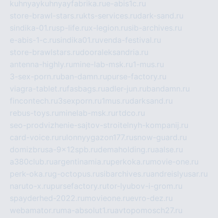
kuhnyaykuhnyayfabrika.ru
e-abis1c.ru
store-brawl-stars.ru
kts-services.ru
dark-sand.ru
sindika-01.ru
sp-life.ru
x-legion.ru
sib-archives.ru
e-abis-1-c.ru
sindika01.ru
venda-festival.ru
store-brawlstars.ru
dooraleksandria.ru
antenna-highly.ru
mine-lab-msk.ru
1-mus.ru
3-sex-porn.ru
ban-damn.ru
purse-factory.ru
viagra-tablet.ru
fasbags.ru
adler-jun.ru
bandamn.ru
fincontech.ru
3sexporn.ru
1mus.ru
darksand.ru
rebus-toys.ru
minelab-msk.ru
rtdco.ru
seo-prodvizhenie-sajtov-stroitelnyh-kompanij.ru
card-voice.ru
rulonnyygazon177.ru
snow-guard.ru
domizbrusa-9x12spb.ru
demaholding.ru
aalse.ru
a380club.ru
argentinamia.ru
perkoka.ru
movie-one.ru
perk-oka.ru
g-octopus.ru
sibarchives.ru
andreislyusar.ru
naruto-x.ru
pursefactory.ru
tor-lyubov-i-grom.ru
spayderhed-2022.ru
movieone.ru
evro-dez.ru
webamator.ru
ma-absolut1.ru
avtopomosch27.ru