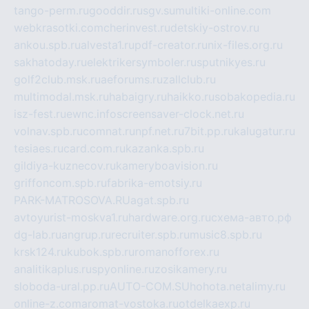
tango-perm.ru
gooddir.ru
sgv.su
multiki-online.com
webkrasotki.com
cherinvest.ru
detskiy-ostrov.ru
ankou.spb.ru
alvesta1.ru
pdf-creator.ru
nix-files.org.ru
sakhatoday.ru
elektrikersymboler.ru
sputnikyes.ru
golf2club.msk.ru
aeforums.ru
zallclub.ru
multimodal.msk.ru
habaigry.ru
haikko.ru
sobakopedia.ru
isz-fest.ru
ewnc.info
screensaver-clock.net.ru
volnav.spb.ru
comnat.ru
npf.net.ru
7bit.pp.ru
kalugatur.ru
tesiaes.ru
card.com.ru
kazanka.spb.ru
gildiya-kuznecov.ru
kameryboavision.ru
griffoncom.spb.ru
fabrika-emotsiy.ru
PARK-MATROSOVA.RU
agat.spb.ru
avtoyurist-moskva1.ru
hardware.org.ru
схема-авто.рф
dg-lab.ru
angrup.ru
recruiter.spb.ru
music8.spb.ru
krsk124.ru
kubok.spb.ru
romanofforex.ru
analitikaplus.ru
spyonline.ru
zosikamery.ru
sloboda-ural.pp.ru
AUTO-COM.SU
hohota.net
alimy.ru
online-z.com
aromat-vostoka.ru
otdelkaexp.ru