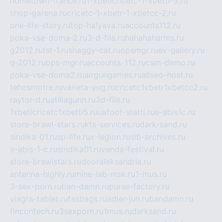
hometown-france.ru
1-xbeticricetc-1-xbetti-5.ru
shop-garena.ru
cricetc-1-xbetr-1-xbetcc-2.ru
one-life-story.ru
top-halyava.ru
accounts112.ru
poka-vse-doma-2.ru
3-d-file.ru
hahahaharms.ru
g2012.ru
tst-1.ru
shaggy-cat.ru
opsmgr.ru
ev-gallery.ru
g-2012.ru
ops-mgr.ru
accounts-112.ru
csm-demo.ru
poka-vse-doma2.ru
airgungames.ru
allseo-host.ru
tehosmotre.ru
varieta-yug.ru
cricetc1xbetr1xbetcc2.ru
raytor-d.ru
atillagunn.ru
3d-file.ru
1xbeticricetc1xbetti5.ru
uafoot-statti.ru
e-abis1c.ru
store-brawl-stars.ru
kts-services.ru
dark-sand.ru
sindika-01.ru
sp-life.ru
x-legion.ru
sib-archives.ru
e-abis-1-c.ru
sindika01.ru
venda-festival.ru
store-brawlstars.ru
dooraleksandria.ru
antenna-highly.ru
mine-lab-msk.ru
1-mus.ru
3-sex-porn.ru
ban-damn.ru
purse-factory.ru
viagra-tablet.ru
fasbags.ru
adler-jun.ru
bandamn.ru
fincontech.ru
3sexporn.ru
1mus.ru
darksand.ru