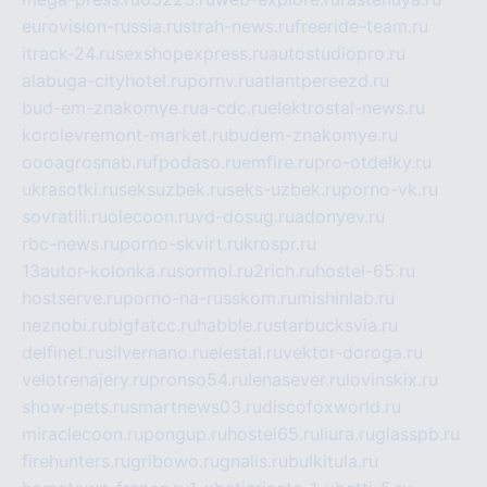
eurovision-russia.ru
strah-news.ru
freeride-team.ru
itrack-24.ru
sexshopexpress.ru
autostudiopro.ru
alabuga-cityhotel.ru
pornv.ru
atlantpereezd.ru
bud-em-znakomye.ru
a-cdc.ru
elektrostal-news.ru
korolevremont-market.ru
budem-znakomye.ru
oooagrosnab.ru
fpodaso.ru
emfire.ru
pro-otdelky.ru
ukrasotki.ru
seksuzbek.ru
seks-uzbek.ru
porno-vk.ru
sovratili.ru
olecoon.ru
vd-dosug.ru
adonyev.ru
rbc-news.ru
porno-skvirt.ru
krospr.ru
13autor-kolonka.ru
sormol.ru
2rich.ru
hostel-65.ru
hostserve.ru
porno-na-russkom.ru
mishinlab.ru
neznobi.ru
bigfatcc.ru
habble.ru
starbucksvia.ru
delfinet.ru
silvernano.ru
elestal.ru
vektor-doroga.ru
velotrenajery.ru
pronso54.ru
lenasever.ru
lovinskix.ru
show-pets.ru
smartnews03.ru
discofoxworld.ru
miraclecoon.ru
pongup.ru
hostel65.ru
liura.ru
glasspb.ru
firehunters.ru
gribowo.ru
gnalis.ru
bulkitula.ru