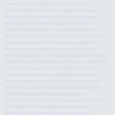
avrmotors.ru
art-galadesign.ru
tiffany-c.ru
ecostep-samara.ru
d-p.spb.ru
галактика73.рф
sko.com.ru
davitamebel-spb.ru
fotsis.ru
tesiaes.ru
kokoroyari.spb.ru
blesna-kazan.ru
mossilver.ru
lenderoq.ru
sergeydobrin.ru
tochkazvuka.msk.ru
people-of-art.ru
bezzubova.ru
clubtibet.ru
orior-aks.ru
dynamoauto.ru
szk-favorit.ru
carlines.ru
flatnsk.ru
kingbolenskaner.ru
alex-motor.ru
astroline.net.ru
act1.spb.ru
polyglot.com.ru
gidlipetsk.ru
ooo-driada.ru
detsad125.ru
mir-zdoroviya.ru
bruslanovo.ru
siterem.ru
council.spb.ru
лодкипатриот.рф
kafekolizey.ru
iclub.net.ru
gazon-easy.ru
sugarepilekb.ru
grinox.ru
pylesostineco.ru
msts-ozarenie.ru
kameryjooan.ru
artemovskij.ru
dopler.spb.ru
aid70.ru
metall-perm.ru
ndm.msk.ru
ratingzooshop.ru
apiaccess.ru
globalautotrade.info
bezverhovskoe.ru
drsschool.ru
ZOOSMART.SPB.RU
dalakony.ru
medikijob.ru
remontt.spb.ru
photostudia.spb.ru
myragon.ru