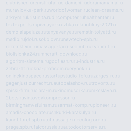
clubfisher.ru
remstirufa.ru
erdamchi.ru
doramamama.ru
muraviovka-park.ru
worldofwoman.ru
clean-dreams.ru
arkrym.ru
kristinita.ru
dircomputer.ru
healthenter.ru
textexperts.ru
pivnaya-kruzhka.ru
kinofilmy-2021.ru
demolalapaluza.ru
tanyavanya.ru
remstir-tolyatti.ru
msdip.ru
jdol.ru
sokolovr.ru
newtech-spb.ru
rezemkleim.ru
massage-tai.ru
seonub.ru
zvonitut.ru
biolisichka24.ru
mncraft-download.ru
algoritm-sistema.ru
godflesh.ru
ru-industria.ru
zebra-tlt.ru
okna-proficom.ru
erynok.ru
onlinekinospace.ru
startupstudio-fefu.ru
zarges-ru.ru
gegenjustizunrecht.ru
autobalashov.ru
utrovortu.ru
spiski-firm.ru
elara-m.ru
kinomusorka.ru
mkcslava.ru
2bets.ru
vintovoykompressor.ru
birminghamvsfulham.ru
sarmat-komp.ru
pioneeri.ru
amadis-chocolate.ru
shkurki-karakulya.ru
kanotiforet.spb.ru
tutmassage.ru
ecolog.org.ru
praga.spb.ru
falcorussia.ru
autodoctorservis.ru