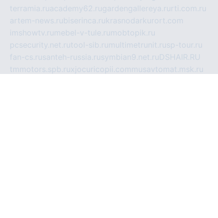
terramia.ru
academy62.ru
gardengallereya.ru
rti.com.ru
artem-news.ru
biserinca.ru
krasnodarkurort.com
imshowtv.ru
mebel-v-tule.ru
mobtopik.ru
pcsecurity.net.ru
tool-sib.ru
multimetrunit.ru
sp-tour.ru
fan-cs.ru
santeh-russia.ru
symbian9.net.ru
DSHAIR.RU
tmmotors.spb.ru
xjocuricopii.com
musavtomat.msk.ru
obustrojdom.ru
sovetcik.ru
ybaranovskaya.ru
ppknews.ru
cult-alshei.ru
JAPANRUSSIA.RU
proekciyamebel.ru
imper-finans.ru
rim.org.ru
glamourai.ru
brassminus.ru
zabor-pro.ru
ftn.pp.ru
dorogoe58.ru
laimengpacker.ru
kuzova-zapchasti.ru
sageerp.ru
taxodrom.ru
dsrazvitie.ru
hardcity.net.ru
ratinghomegames.ru
topservice25.ru
gubernyan.ru
gtglasslined.ru
ii4.ru
tssport.spb.ru
andorra24.com
blackwallstreet.ru
oboimos.ru
optim-doors.com.ru
ikuch.ru
nycr.org.ru
npa21.ru
vremya-ch.spb.ru
desert000.ru
ivtorgi.ru
ifiori.ru
catalog-statei.ru
dcv.org.ru
spetsmaster174.ru
ipkameryhiseeu.ru