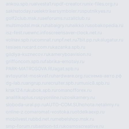
ankou.spb.ru
alvesta1.ru
pdf-creator.ru
nix-files.org.ru
sakhatoday.ru
elektrikersymboler.ru
sputnikyes.ru
golf2club.msk.ru
aeforums.ru
zallclub.ru
multimodal.msk.ru
habaigry.ru
haikko.ru
sobakopedia.ru
isz-fest.ru
ewnc.info
screensaver-clock.net.ru
volnav.spb.ru
comnat.ru
npf.net.ru
7bit.pp.ru
kalugatur.ru
tesiaes.ru
card.com.ru
kazanka.spb.ru
gildiya-kuznecov.ru
kameryboavision.ru
griffoncom.spb.ru
fabrika-emotsiy.ru
PARK-MATROSOVA.RU
agat.spb.ru
avtoyurist-moskva1.ru
hardware.org.ru
схема-авто.рф
dg-lab.ru
angrup.ru
recruiter.spb.ru
music8.spb.ru
krsk124.ru
kubok.spb.ru
romanofforex.ru
analitikaplus.ru
spyonline.ru
zosikamery.ru
sloboda-ural.pp.ru
AUTO-COM.SU
hohota.net
alimy.ru
online-z.com
aromat-vostoka.ru
otdelkaexp.ru
mobilvest.ru
bbd.net.ru
mebelshop.msk.ru
smp-forum.ru
bastion-td.ru
kosmoscreative.ru