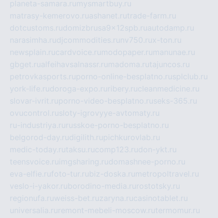
planeta-samara.ru
mysmartbuy.ru
matrasy-kemerovo.ru
ashanet.ru
trade-farm.ru
dotcustoms.ru
domizbrusa9x12spb.ru
autodamp.ru
narasimha.ru
djcommodities.ru
nv750.ru
x-ton.ru
newsplain.ru
cardvoice.ru
modopaper.ru
manunae.ru
gbget.ru
alfeihavsalnassr.ru
madoma.ru
tajuncos.ru
petrovkasports.ru
porno-online-besplatno.ru
splclub.ru
york-life.ru
doroga-expo.ru
ribery.ru
cleanmedicine.ru
slovar-ivrit.ru
porno-video-besplatno.ru
seks-365.ru
ovucontrol.ru
sloty-igrovyye-avtomaty.ru
ru-industriya.ru
russkoe-porno-besplatno.ru
belgorod-day.ru
digilith.ru
pichkurovlab.ru
medic-today.ru
taksu.ru
comp123.ru
don-ykt.ru
teensvoice.ru
imgsharing.ru
domashnee-porno.ru
eva-elfie.ru
foto-tur.ru
biz-doska.ru
metropoltravel.ru
veslo-i-yakor.ru
borodino-media.ru
rostotsky.ru
regionufa.ru
weiss-bet.ru
zaryna.ru
casinotablet.ru
universalia.ru
remont-mebeli-moscow.ru
termomur.ru