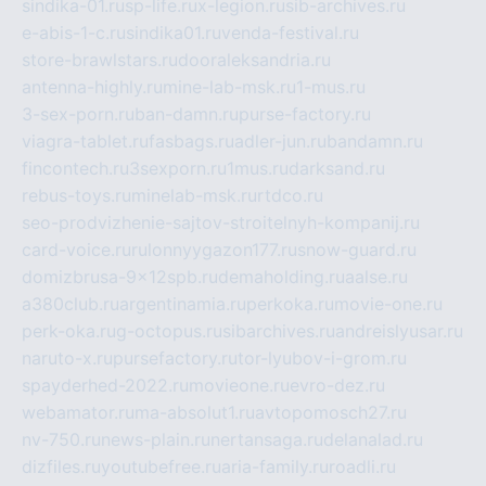
sindika-01.ru
sp-life.ru
x-legion.ru
sib-archives.ru
e-abis-1-c.ru
sindika01.ru
venda-festival.ru
store-brawlstars.ru
dooraleksandria.ru
antenna-highly.ru
mine-lab-msk.ru
1-mus.ru
3-sex-porn.ru
ban-damn.ru
purse-factory.ru
viagra-tablet.ru
fasbags.ru
adler-jun.ru
bandamn.ru
fincontech.ru
3sexporn.ru
1mus.ru
darksand.ru
rebus-toys.ru
minelab-msk.ru
rtdco.ru
seo-prodvizhenie-sajtov-stroitelnyh-kompanij.ru
card-voice.ru
rulonnyygazon177.ru
snow-guard.ru
domizbrusa-9x12spb.ru
demaholding.ru
aalse.ru
a380club.ru
argentinamia.ru
perkoka.ru
movie-one.ru
perk-oka.ru
g-octopus.ru
sibarchives.ru
andreislyusar.ru
naruto-x.ru
pursefactory.ru
tor-lyubov-i-grom.ru
spayderhed-2022.ru
movieone.ru
evro-dez.ru
webamator.ru
ma-absolut1.ru
avtopomosch27.ru
nv-750.ru
news-plain.ru
nertansaga.ru
delanalad.ru
dizfiles.ru
youtubefree.ru
aria-family.ru
roadli.ru