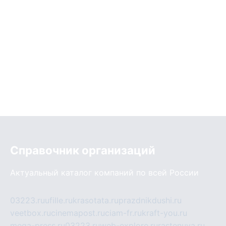
Справочник организаций
Актуальный каталог компаний по всей России
03223.ru
ufille.ru
krasotata.ru
prazdnikdushi.ru
veetbox.ru
cinemapost.ru
ciam-fr.ru
kraft-you.ru
mega-press.ru
03223.ru
web-explore.ru
rastenuya.ru