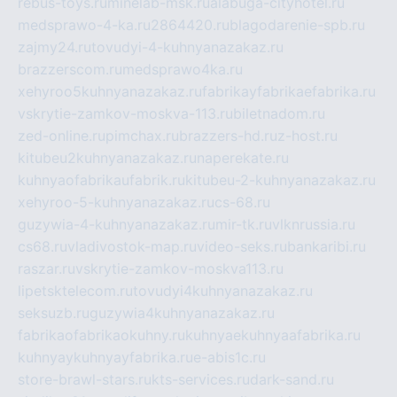
rebus-toys.ru
minelab-msk.ru
alabuga-cityhotel.ru
medsprawo-4-ka.ru
2864420.ru
blagodarenie-spb.ru
zajmy24.ru
tovudyi-4-kuhnyanazakaz.ru
brazzerscom.ru
medsprawo4ka.ru
xehyroo5kuhnyanazakaz.ru
fabrikayfabrikaefabrika.ru
vskrytie-zamkov-moskva-113.ru
biletnadom.ru
zed-online.ru
pimchax.ru
brazzers-hd.ru
z-host.ru
kitubeu2kuhnyanazakaz.ru
naperekate.ru
kuhnyaofabrikaufabrik.ru
kitubeu-2-kuhnyanazakaz.ru
xehyroo-5-kuhnyanazakaz.ru
cs-68.ru
guzywia-4-kuhnyanazakaz.ru
mir-tk.ru
vlknrussia.ru
cs68.ru
vladivostok-map.ru
video-seks.ru
bankaribi.ru
raszar.ru
vskrytie-zamkov-moskva113.ru
lipetsktelecom.ru
tovudyi4kuhnyanazakaz.ru
seksuzb.ru
guzywia4kuhnyanazakaz.ru
fabrikaofabrikaokuhny.ru
kuhnyaekuhnyaafabrika.ru
kuhnyaykuhnyayfabrika.ru
e-abis1c.ru
store-brawl-stars.ru
kts-services.ru
dark-sand.ru