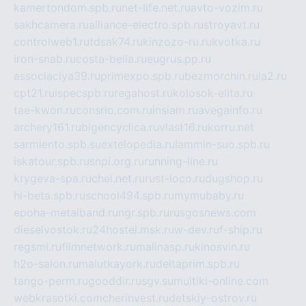
kamertondom.spb.ru
net-life.net.ru
avto-vozim.ru
sakhcamera.ru
alliance-electro.spb.ru
stroyavt.ru
controlweb1.ru
tdsak74.ru
kinzozo-ru.ru
kvotka.ru
iron-snab.ru
costa-bella.ru
eugrus.pp.ru
associaciya39.ru
primexpo.spb.ru
bezmorchin.ru
ia2.ru
cpt21.ru
ispecspb.ru
regahost.ru
kolosok-elita.ru
tae-kwon.ru
consrio.com.ru
insiam.ru
avegainfo.ru
archery161.ru
bigencyclica.ru
vlast16.ru
korru.net
sarmiento.spb.su
extelopedia.ru
lammin-suo.spb.ru
iskatour.spb.ru
snpi.org.ru
running-line.ru
krygeva-spa.ru
chel.net.ru
rust-loco.ru
dugshop.ru
hl-beta.spb.ru
school494.spb.ru
mymubaby.ru
epoha-metalband.ru
ngr.spb.ru
rusgosnews.com
dieselvostok.ru
24hostel.msk.ru
w-dev.ru
f-ship.ru
regsmi.ru
filmnetwork.ru
malinasp.ru
kinosvin.ru
h2o-salon.ru
malutkayork.ru
deltaprim.spb.ru
tango-perm.ru
gooddir.ru
sgv.su
multiki-online.com
webkrasotki.com
cherinvest.ru
detskiy-ostrov.ru