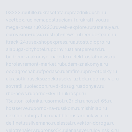
03223.ru
ufille.ru
krasotata.ru
prazdnikdushi.ru
veetbox.ru
cinemapost.ru
ciam-fr.ru
kraft-you.ru
mega-press.ru
03223.ru
web-explore.ru
rastenuya.ru
eurovision-russia.ru
strah-news.ru
freeride-team.ru
itrack-24.ru
sexshopexpress.ru
autostudiopro.ru
alabuga-cityhotel.ru
pornv.ru
atlantpereezd.ru
bud-em-znakomye.ru
a-cdc.ru
elektrostal-news.ru
korolevremont-market.ru
budem-znakomye.ru
oooagrosnab.ru
fpodaso.ru
emfire.ru
pro-otdelky.ru
ukrasotki.ru
seksuzbek.ru
seks-uzbek.ru
porno-vk.ru
sovratili.ru
olecoon.ru
vd-dosug.ru
adonyev.ru
rbc-news.ru
porno-skvirt.ru
krospr.ru
13autor-kolonka.ru
sormol.ru
2rich.ru
hostel-65.ru
hostserve.ru
porno-na-russkom.ru
mishinlab.ru
neznobi.ru
bigfatcc.ru
habble.ru
starbucksvia.ru
delfinet.ru
silvernano.ru
elestal.ru
vektor-doroga.ru
velotrenajery.ru
pronso54.ru
lenasever.ru
lovinskix.ru