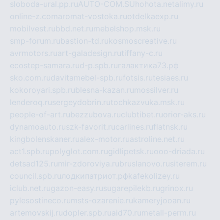
sloboda-ural.pp.ru
AUTO-COM.SU
hohota.net
alimy.ru
online-z.com
aromat-vostoka.ru
otdelkaexp.ru
mobilvest.ru
bbd.net.ru
mebelshop.msk.ru
smp-forum.ru
bastion-td.ru
kosmoscreative.ru
avrmotors.ru
art-galadesign.ru
tiffany-c.ru
ecostep-samara.ru
d-p.spb.ru
галактика73.рф
sko.com.ru
davitamebel-spb.ru
fotsis.ru
tesiaes.ru
kokoroyari.spb.ru
blesna-kazan.ru
mossilver.ru
lenderoq.ru
sergeydobrin.ru
tochkazvuka.msk.ru
people-of-art.ru
bezzubova.ru
clubtibet.ru
orior-aks.ru
dynamoauto.ru
szk-favorit.ru
carlines.ru
flatnsk.ru
kingbolenskaner.ru
alex-motor.ru
astroline.net.ru
act1.spb.ru
polyglot.com.ru
gidlipetsk.ru
ooo-driada.ru
detsad125.ru
mir-zdoroviya.ru
bruslanovo.ru
siterem.ru
council.spb.ru
лодкипатриот.рф
kafekolizey.ru
iclub.net.ru
gazon-easy.ru
sugarepilekb.ru
grinox.ru
pylesostineco.ru
msts-ozarenie.ru
kameryjooan.ru
artemovskij.ru
dopler.spb.ru
aid70.ru
metall-perm.ru