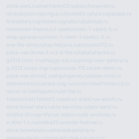
show-pets.ru
smartnews03.ru
discofoxworld.ru
miraclecoon.ru
pongup.ru
hostel65.ru
liura.ru
glasspb.ru
firehunters.ru
gribowo.ru
gnalis.ru
bulkitula.ru
hometown-france.ru
1-xbeticricetc-1-xbetti-5.ru
shop-garena.ru
cricetc-1-xbetr-1-xbetcc-2.ru
one-life-story.ru
top-halyava.ru
accounts112.ru
poka-vse-doma-2.ru
3-d-file.ru
hahahaharms.ru
g2012.ru
tst-1.ru
shaggy-cat.ru
opsmgr.ru
ev-gallery.ru
g-2012.ru
ops-mgr.ru
accounts-112.ru
csm-demo.ru
poka-vse-doma2.ru
airgungames.ru
allseo-host.ru
tehosmotre.ru
varieta-yug.ru
cricetc1xbetr1xbetcc2.ru
raytor-d.ru
atillagunn.ru
3d-file.ru
1xbeticricetc1xbetti5.ru
uafoot-statti.ru
e-abis1c.ru
store-brawl-stars.ru
kts-services.ru
dark-sand.ru
sindika-01.ru
sp-life.ru
x-legion.ru
sib-archives.ru
e-abis-1-c.ru
sindika01.ru
venda-festival.ru
store-brawlstars.ru
dooraleksandria.ru
antenna-highly.ru
mine-lab-msk.ru
1-mus.ru