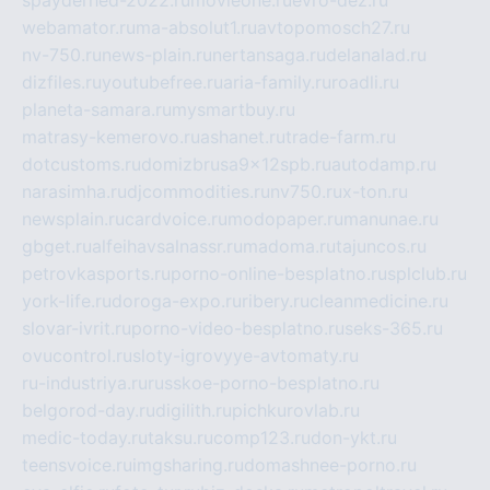
spayderhed-2022.ru
movieone.ru
evro-dez.ru
webamator.ru
ma-absolut1.ru
avtopomosch27.ru
nv-750.ru
news-plain.ru
nertansaga.ru
delanalad.ru
dizfiles.ru
youtubefree.ru
aria-family.ru
roadli.ru
planeta-samara.ru
mysmartbuy.ru
matrasy-kemerovo.ru
ashanet.ru
trade-farm.ru
dotcustoms.ru
domizbrusa9x12spb.ru
autodamp.ru
narasimha.ru
djcommodities.ru
nv750.ru
x-ton.ru
newsplain.ru
cardvoice.ru
modopaper.ru
manunae.ru
gbget.ru
alfeihavsalnassr.ru
madoma.ru
tajuncos.ru
petrovkasports.ru
porno-online-besplatno.ru
splclub.ru
york-life.ru
doroga-expo.ru
ribery.ru
cleanmedicine.ru
slovar-ivrit.ru
porno-video-besplatno.ru
seks-365.ru
ovucontrol.ru
sloty-igrovyye-avtomaty.ru
ru-industriya.ru
russkoe-porno-besplatno.ru
belgorod-day.ru
digilith.ru
pichkurovlab.ru
medic-today.ru
taksu.ru
comp123.ru
don-ykt.ru
teensvoice.ru
imgsharing.ru
domashnee-porno.ru