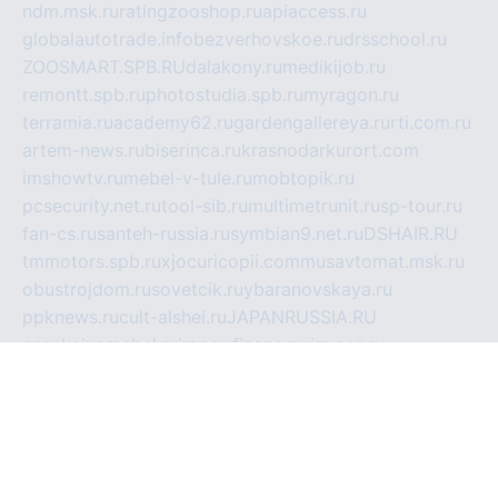
ndm.msk.ru
ratingzooshop.ru
apiaccess.ru
globalautotrade.info
bezverhovskoe.ru
drsschool.ru
ZOOSMART.SPB.RU
dalakony.ru
medikijob.ru
remontt.spb.ru
photostudia.spb.ru
myragon.ru
terramia.ru
academy62.ru
gardengallereya.ru
rti.com.ru
artem-news.ru
biserinca.ru
krasnodarkurort.com
imshowtv.ru
mebel-v-tule.ru
mobtopik.ru
pcsecurity.net.ru
tool-sib.ru
multimetrunit.ru
sp-tour.ru
fan-cs.ru
santeh-russia.ru
symbian9.net.ru
DSHAIR.RU
tmmotors.spb.ru
xjocuricopii.com
musavtomat.msk.ru
obustrojdom.ru
sovetcik.ru
ybaranovskaya.ru
ppknews.ru
cult-alshei.ru
JAPANRUSSIA.RU
proekciyamebel.ru
imper-finans.ru
rim.org.ru
glamourai.ru
brassminus.ru
zabor-pro.ru
ftn.pp.ru
dorogoe58.ru
laimengpacker.ru
kuzova-zapchasti.ru
sageerp.ru
taxodrom.ru
dsrazvitie.ru
hardcity.net.ru
ratinghomegames.ru
topservice25.ru
gubernyan.ru
gtglasslined.ru
ii4.ru
tssport.spb.ru
andorra24.com