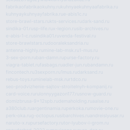
fabrikaofabrikaokuhny.ru
kuhnyaekuhnyaafabrika.ru
kuhnyaykuhnyayfabrika.ru
e-abis1c.ru
store-brawl-stars.ru
kts-services.ru
dark-sand.ru
sindika-01.ru
sp-life.ru
x-legion.ru
sib-archives.ru
e-abis-1-c.ru
sindika01.ru
venda-festival.ru
store-brawlstars.ru
dooraleksandria.ru
antenna-highly.ru
mine-lab-msk.ru
1-mus.ru
3-sex-porn.ru
ban-damn.ru
purse-factory.ru
viagra-tablet.ru
fasbags.ru
adler-jun.ru
bandamn.ru
fincontech.ru
3sexporn.ru
1mus.ru
darksand.ru
rebus-toys.ru
minelab-msk.ru
rtdco.ru
seo-prodvizhenie-sajtov-stroitelnyh-kompanij.ru
card-voice.ru
rulonnyygazon177.ru
snow-guard.ru
domizbrusa-9x12spb.ru
demaholding.ru
aalse.ru
a380club.ru
argentinamia.ru
perkoka.ru
movie-one.ru
perk-oka.ru
g-octopus.ru
sibarchives.ru
andreislyusar.ru
naruto-x.ru
pursefactory.ru
tor-lyubov-i-grom.ru