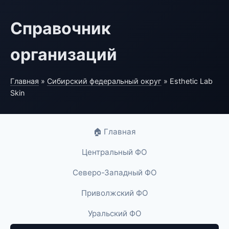
Справочник
организаций
Главная
»
Сибирский федеральный округ
» Esthetic Lab
Skin
🏠 Главная
Центральный ФО
Северо-Западный ФО
Приволжский ФО
Уральский ФО