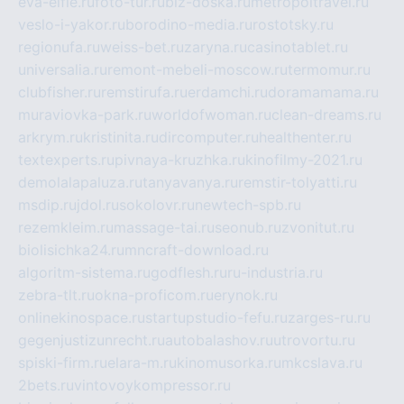
eva-elfie.ru
foto-tur.ru
biz-doska.ru
metropoltravel.ru
veslo-i-yakor.ru
borodino-media.ru
rostotsky.ru
regionufa.ru
weiss-bet.ru
zaryna.ru
casinotablet.ru
universalia.ru
remont-mebeli-moscow.ru
termomur.ru
clubfisher.ru
remstirufa.ru
erdamchi.ru
doramamama.ru
muraviovka-park.ru
worldofwoman.ru
clean-dreams.ru
arkrym.ru
kristinita.ru
dircomputer.ru
healthenter.ru
textexperts.ru
pivnaya-kruzhka.ru
kinofilmy-2021.ru
demolalapaluza.ru
tanyavanya.ru
remstir-tolyatti.ru
msdip.ru
jdol.ru
sokolovr.ru
newtech-spb.ru
rezemkleim.ru
massage-tai.ru
seonub.ru
zvonitut.ru
biolisichka24.ru
mncraft-download.ru
algoritm-sistema.ru
godflesh.ru
ru-industria.ru
zebra-tlt.ru
okna-proficom.ru
erynok.ru
onlinekinospace.ru
startupstudio-fefu.ru
zarges-ru.ru
gegenjustizunrecht.ru
autobalashov.ru
utrovortu.ru
spiski-firm.ru
elara-m.ru
kinomusorka.ru
mkcslava.ru
2bets.ru
vintovoykompressor.ru