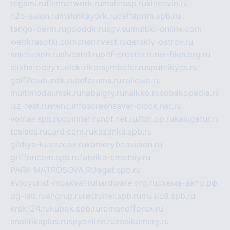
regsmi.ru
filmnetwork.ru
malinasp.ru
kinosvin.ru
h2o-salon.ru
malutkayork.ru
deltaprim.spb.ru
tango-perm.ru
gooddir.ru
sgv.su
multiki-online.com
webkrasotki.com
cherinvest.ru
detskiy-ostrov.ru
ankou.spb.ru
alvesta1.ru
pdf-creator.ru
nix-files.org.ru
sakhatoday.ru
elektrikersymboler.ru
sputnikyes.ru
golf2club.msk.ru
aeforums.ru
zallclub.ru
multimodal.msk.ru
habaigry.ru
haikko.ru
sobakopedia.ru
isz-fest.ru
ewnc.info
screensaver-clock.net.ru
volnav.spb.ru
comnat.ru
npf.net.ru
7bit.pp.ru
kalugatur.ru
tesiaes.ru
card.com.ru
kazanka.spb.ru
gildiya-kuznecov.ru
kameryboavision.ru
griffoncom.spb.ru
fabrika-emotsiy.ru
PARK-MATROSOVA.RU
agat.spb.ru
avtoyurist-moskva1.ru
hardware.org.ru
схема-авто.рф
dg-lab.ru
angrup.ru
recruiter.spb.ru
music8.spb.ru
krsk124.ru
kubok.spb.ru
romanofforex.ru
analitikaplus.ru
spyonline.ru
zosikamery.ru