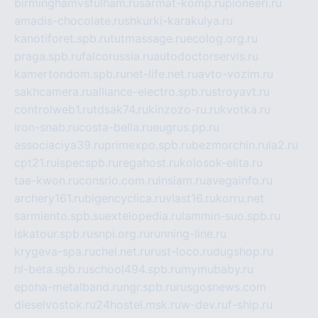
birminghamvsfulham.ru
sarmat-komp.ru
pioneeri.ru
amadis-chocolate.ru
shkurki-karakulya.ru
kanotiforet.spb.ru
tutmassage.ru
ecolog.org.ru
praga.spb.ru
falcorussia.ru
autodoctorservis.ru
kamertondom.spb.ru
net-life.net.ru
avto-vozim.ru
sakhcamera.ru
alliance-electro.spb.ru
stroyavt.ru
controlweb1.ru
tdsak74.ru
kinzozo-ru.ru
kvotka.ru
iron-snab.ru
costa-bella.ru
eugrus.pp.ru
associaciya39.ru
primexpo.spb.ru
bezmorchin.ru
ia2.ru
cpt21.ru
ispecspb.ru
regahost.ru
kolosok-elita.ru
tae-kwon.ru
consrio.com.ru
insiam.ru
avegainfo.ru
archery161.ru
bigencyclica.ru
vlast16.ru
korru.net
sarmiento.spb.su
extelopedia.ru
lammin-suo.spb.ru
iskatour.spb.ru
snpi.org.ru
running-line.ru
krygeva-spa.ru
chel.net.ru
rust-loco.ru
dugshop.ru
hl-beta.spb.ru
school494.spb.ru
mymubaby.ru
epoha-metalband.ru
ngr.spb.ru
rusgosnews.com
dieselvostok.ru
24hostel.msk.ru
w-dev.ru
f-ship.ru