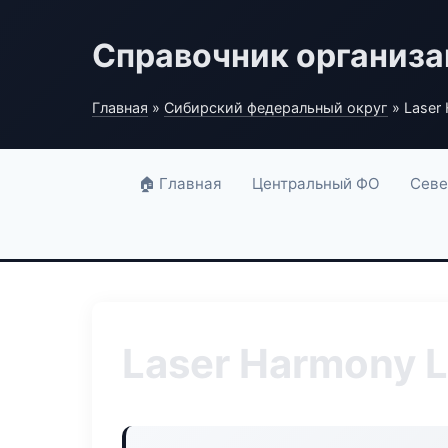
Справочник организ
Главная
»
Сибирский федеральный округ
» Laser
🏠 Главная
Центральный ФО
Севе
Laser Harmony 