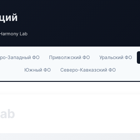
аций
 Harmony Lab
ро-Западный ФО
Приволжский ФО
Уральский ФО
Южный ФО
Северо-Кавказский ФО
Lab