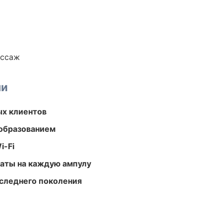
ассаж
ми
ых клиентов
образованием
i-Fi
аты на каждую ампулу
следнего поколения