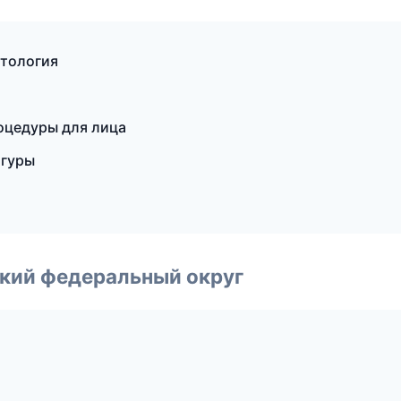
етология
оцедуры для лица
игуры
ский федеральный округ