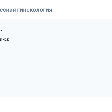
еская гинекология
ск
линск