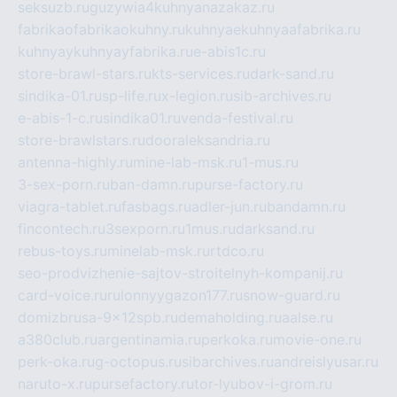
seksuzb.ru
guzywia4kuhnyanazakaz.ru
fabrikaofabrikaokuhny.ru
kuhnyaekuhnyaafabrika.ru
kuhnyaykuhnyayfabrika.ru
e-abis1c.ru
store-brawl-stars.ru
kts-services.ru
dark-sand.ru
sindika-01.ru
sp-life.ru
x-legion.ru
sib-archives.ru
e-abis-1-c.ru
sindika01.ru
venda-festival.ru
store-brawlstars.ru
dooraleksandria.ru
antenna-highly.ru
mine-lab-msk.ru
1-mus.ru
3-sex-porn.ru
ban-damn.ru
purse-factory.ru
viagra-tablet.ru
fasbags.ru
adler-jun.ru
bandamn.ru
fincontech.ru
3sexporn.ru
1mus.ru
darksand.ru
rebus-toys.ru
minelab-msk.ru
rtdco.ru
seo-prodvizhenie-sajtov-stroitelnyh-kompanij.ru
card-voice.ru
rulonnyygazon177.ru
snow-guard.ru
domizbrusa-9x12spb.ru
demaholding.ru
aalse.ru
a380club.ru
argentinamia.ru
perkoka.ru
movie-one.ru
perk-oka.ru
g-octopus.ru
sibarchives.ru
andreislyusar.ru
naruto-x.ru
pursefactory.ru
tor-lyubov-i-grom.ru