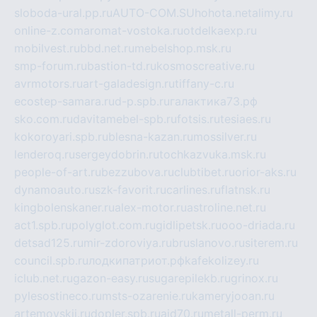
sloboda-ural.pp.ru
AUTO-COM.SU
hohota.net
alimy.ru
online-z.com
aromat-vostoka.ru
otdelkaexp.ru
mobilvest.ru
bbd.net.ru
mebelshop.msk.ru
smp-forum.ru
bastion-td.ru
kosmoscreative.ru
avrmotors.ru
art-galadesign.ru
tiffany-c.ru
ecostep-samara.ru
d-p.spb.ru
галактика73.рф
sko.com.ru
davitamebel-spb.ru
fotsis.ru
tesiaes.ru
kokoroyari.spb.ru
blesna-kazan.ru
mossilver.ru
lenderoq.ru
sergeydobrin.ru
tochkazvuka.msk.ru
people-of-art.ru
bezzubova.ru
clubtibet.ru
orior-aks.ru
dynamoauto.ru
szk-favorit.ru
carlines.ru
flatnsk.ru
kingbolenskaner.ru
alex-motor.ru
astroline.net.ru
act1.spb.ru
polyglot.com.ru
gidlipetsk.ru
ooo-driada.ru
detsad125.ru
mir-zdoroviya.ru
bruslanovo.ru
siterem.ru
council.spb.ru
лодкипатриот.рф
kafekolizey.ru
iclub.net.ru
gazon-easy.ru
sugarepilekb.ru
grinox.ru
pylesostineco.ru
msts-ozarenie.ru
kameryjooan.ru
artemovskij.ru
dopler.spb.ru
aid70.ru
metall-perm.ru