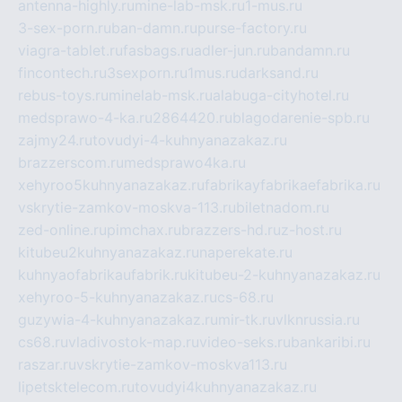
antenna-highly.ru
mine-lab-msk.ru
1-mus.ru
3-sex-porn.ru
ban-damn.ru
purse-factory.ru
viagra-tablet.ru
fasbags.ru
adler-jun.ru
bandamn.ru
fincontech.ru
3sexporn.ru
1mus.ru
darksand.ru
rebus-toys.ru
minelab-msk.ru
alabuga-cityhotel.ru
medsprawo-4-ka.ru
2864420.ru
blagodarenie-spb.ru
zajmy24.ru
tovudyi-4-kuhnyanazakaz.ru
brazzerscom.ru
medsprawo4ka.ru
xehyroo5kuhnyanazakaz.ru
fabrikayfabrikaefabrika.ru
vskrytie-zamkov-moskva-113.ru
biletnadom.ru
zed-online.ru
pimchax.ru
brazzers-hd.ru
z-host.ru
kitubeu2kuhnyanazakaz.ru
naperekate.ru
kuhnyaofabrikaufabrik.ru
kitubeu-2-kuhnyanazakaz.ru
xehyroo-5-kuhnyanazakaz.ru
cs-68.ru
guzywia-4-kuhnyanazakaz.ru
mir-tk.ru
vlknrussia.ru
cs68.ru
vladivostok-map.ru
video-seks.ru
bankaribi.ru
raszar.ru
vskrytie-zamkov-moskva113.ru
lipetsktelecom.ru
tovudyi4kuhnyanazakaz.ru