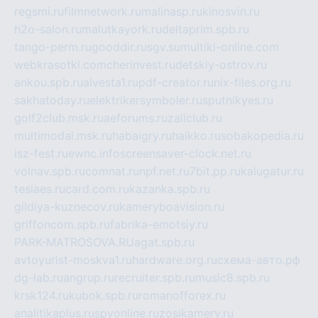
regsmi.ru
filmnetwork.ru
malinasp.ru
kinosvin.ru
h2o-salon.ru
malutkayork.ru
deltaprim.spb.ru
tango-perm.ru
gooddir.ru
sgv.su
multiki-online.com
webkrasotki.com
cherinvest.ru
detskiy-ostrov.ru
ankou.spb.ru
alvesta1.ru
pdf-creator.ru
nix-files.org.ru
sakhatoday.ru
elektrikersymboler.ru
sputnikyes.ru
golf2club.msk.ru
aeforums.ru
zallclub.ru
multimodal.msk.ru
habaigry.ru
haikko.ru
sobakopedia.ru
isz-fest.ru
ewnc.info
screensaver-clock.net.ru
volnav.spb.ru
comnat.ru
npf.net.ru
7bit.pp.ru
kalugatur.ru
tesiaes.ru
card.com.ru
kazanka.spb.ru
gildiya-kuznecov.ru
kameryboavision.ru
griffoncom.spb.ru
fabrika-emotsiy.ru
PARK-MATROSOVA.RU
agat.spb.ru
avtoyurist-moskva1.ru
hardware.org.ru
схема-авто.рф
dg-lab.ru
angrup.ru
recruiter.spb.ru
music8.spb.ru
krsk124.ru
kubok.spb.ru
romanofforex.ru
analitikaplus.ru
spyonline.ru
zosikamery.ru