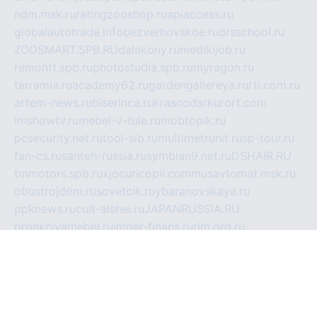
ndm.msk.ru
ratingzooshop.ru
apiaccess.ru
globalautotrade.info
bezverhovskoe.ru
drsschool.ru
ZOOSMART.SPB.RU
dalakony.ru
medikijob.ru
remontt.spb.ru
photostudia.spb.ru
myragon.ru
terramia.ru
academy62.ru
gardengallereya.ru
rti.com.ru
artem-news.ru
biserinca.ru
krasnodarkurort.com
imshowtv.ru
mebel-v-tule.ru
mobtopik.ru
pcsecurity.net.ru
tool-sib.ru
multimetrunit.ru
sp-tour.ru
fan-cs.ru
santeh-russia.ru
symbian9.net.ru
DSHAIR.RU
tmmotors.spb.ru
xjocuricopii.com
musavtomat.msk.ru
obustrojdom.ru
sovetcik.ru
ybaranovskaya.ru
ppknews.ru
cult-alshei.ru
JAPANRUSSIA.RU
proekciyamebel.ru
imper-finans.ru
rim.org.ru
glamourai.ru
brassminus.ru
zabor-pro.ru
ftn.pp.ru
dorogoe58.ru
laimengpacker.ru
kuzova-zapchasti.ru
sageerp.ru
taxodrom.ru
dsrazvitie.ru
hardcity.net.ru
ratinghomegames.ru
topservice25.ru
gubernyan.ru
gtglasslined.ru
ii4.ru
tssport.spb.ru
andorra24.com