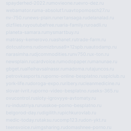
spayderhed-2022.ru
movieone.ru
evro-dez.ru
webamator.ru
ma-absolut1.ru
avtopomosch27.ru
nv-750.ru
news-plain.ru
nertansaga.ru
delanalad.ru
dizfiles.ru
youtubefree.ru
aria-family.ru
roadli.ru
planeta-samara.ru
mysmartbuy.ru
matrasy-kemerovo.ru
ashanet.ru
trade-farm.ru
dotcustoms.ru
domizbrusa9x12spb.ru
autodamp.ru
narasimha.ru
djcommodities.ru
nv750.ru
x-ton.ru
newsplain.ru
cardvoice.ru
modopaper.ru
manunae.ru
gbget.ru
alfeihavsalnassr.ru
madoma.ru
tajuncos.ru
petrovkasports.ru
porno-online-besplatno.ru
splclub.ru
york-life.ru
doroga-expo.ru
ribery.ru
cleanmedicine.ru
slovar-ivrit.ru
porno-video-besplatno.ru
seks-365.ru
ovucontrol.ru
sloty-igrovyye-avtomaty.ru
ru-industriya.ru
russkoe-porno-besplatno.ru
belgorod-day.ru
digilith.ru
pichkurovlab.ru
medic-today.ru
taksu.ru
comp123.ru
don-ykt.ru
teensvoice.ru
imgsharing.ru
domashnee-porno.ru