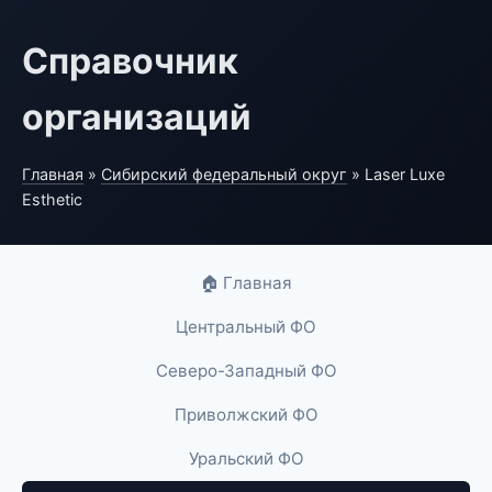
Справочник
организаций
Главная
»
Сибирский федеральный округ
» Laser Luxe
Esthetic
🏠 Главная
Центральный ФО
Северо-Западный ФО
Приволжский ФО
Уральский ФО