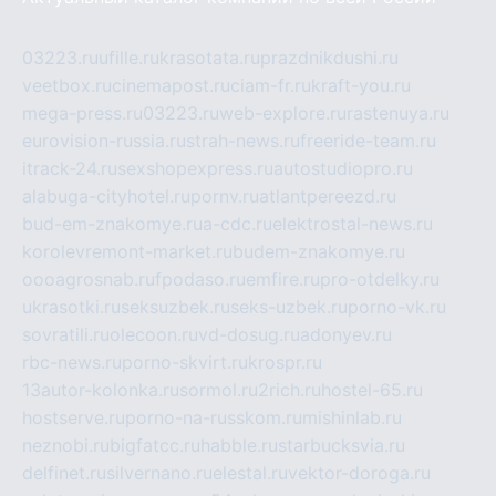
03223.ru
ufille.ru
krasotata.ru
prazdnikdushi.ru
veetbox.ru
cinemapost.ru
ciam-fr.ru
kraft-you.ru
mega-press.ru
03223.ru
web-explore.ru
rastenuya.ru
eurovision-russia.ru
strah-news.ru
freeride-team.ru
itrack-24.ru
sexshopexpress.ru
autostudiopro.ru
alabuga-cityhotel.ru
pornv.ru
atlantpereezd.ru
bud-em-znakomye.ru
a-cdc.ru
elektrostal-news.ru
korolevremont-market.ru
budem-znakomye.ru
oooagrosnab.ru
fpodaso.ru
emfire.ru
pro-otdelky.ru
ukrasotki.ru
seksuzbek.ru
seks-uzbek.ru
porno-vk.ru
sovratili.ru
olecoon.ru
vd-dosug.ru
adonyev.ru
rbc-news.ru
porno-skvirt.ru
krospr.ru
13autor-kolonka.ru
sormol.ru
2rich.ru
hostel-65.ru
hostserve.ru
porno-na-russkom.ru
mishinlab.ru
neznobi.ru
bigfatcc.ru
habble.ru
starbucksvia.ru
delfinet.ru
silvernano.ru
elestal.ru
vektor-doroga.ru