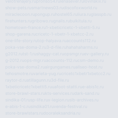
velotrenajery.ru
pronso54.ru
lenasever.ru
lovinskix.ru
show-pets.ru
smartnews03.ru
discofoxworld.ru
miraclecoon.ru
pongup.ru
hostel65.ru
liura.ru
glasspb.ru
firehunters.ru
gribowo.ru
gnalis.ru
bulkitula.ru
hometown-france.ru
1-xbeticricetc-1-xbetti-5.ru
shop-garena.ru
cricetc-1-xbetr-1-xbetcc-2.ru
one-life-story.ru
top-halyava.ru
accounts112.ru
poka-vse-doma-2.ru
3-d-file.ru
hahahaharms.ru
g2012.ru
tst-1.ru
shaggy-cat.ru
opsmgr.ru
ev-gallery.ru
g-2012.ru
ops-mgr.ru
accounts-112.ru
csm-demo.ru
poka-vse-doma2.ru
airgungames.ru
allseo-host.ru
tehosmotre.ru
varieta-yug.ru
cricetc1xbetr1xbetcc2.ru
raytor-d.ru
atillagunn.ru
3d-file.ru
1xbeticricetc1xbetti5.ru
uafoot-statti.ru
e-abis1c.ru
store-brawl-stars.ru
kts-services.ru
dark-sand.ru
sindika-01.ru
sp-life.ru
x-legion.ru
sib-archives.ru
e-abis-1-c.ru
sindika01.ru
venda-festival.ru
store-brawlstars.ru
dooraleksandria.ru