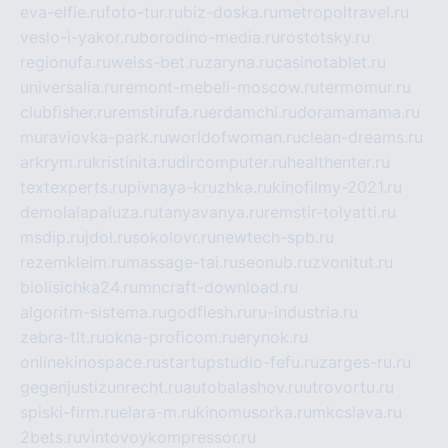
eva-elfie.ru
foto-tur.ru
biz-doska.ru
metropoltravel.ru
veslo-i-yakor.ru
borodino-media.ru
rostotsky.ru
regionufa.ru
weiss-bet.ru
zaryna.ru
casinotablet.ru
universalia.ru
remont-mebeli-moscow.ru
termomur.ru
clubfisher.ru
remstirufa.ru
erdamchi.ru
doramamama.ru
muraviovka-park.ru
worldofwoman.ru
clean-dreams.ru
arkrym.ru
kristinita.ru
dircomputer.ru
healthenter.ru
textexperts.ru
pivnaya-kruzhka.ru
kinofilmy-2021.ru
demolalapaluza.ru
tanyavanya.ru
remstir-tolyatti.ru
msdip.ru
jdol.ru
sokolovr.ru
newtech-spb.ru
rezemkleim.ru
massage-tai.ru
seonub.ru
zvonitut.ru
biolisichka24.ru
mncraft-download.ru
algoritm-sistema.ru
godflesh.ru
ru-industria.ru
zebra-tlt.ru
okna-proficom.ru
erynok.ru
onlinekinospace.ru
startupstudio-fefu.ru
zarges-ru.ru
gegenjustizunrecht.ru
autobalashov.ru
utrovortu.ru
spiski-firm.ru
elara-m.ru
kinomusorka.ru
mkcslava.ru
2bets.ru
vintovoykompressor.ru