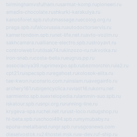
birminghamvsfulham.ru
sarmat-komp.ru
pioneeri.ru
amadis-chocolate.ru
shkurki-karakulya.ru
kanotiforet.spb.ru
tutmassage.ru
ecolog.org.ru
praga.spb.ru
falcorussia.ru
autodoctorservis.ru
kamertondom.spb.ru
net-life.net.ru
avto-vozim.ru
sakhcamera.ru
alliance-electro.spb.ru
stroyavt.ru
controlweb1.ru
tdsak74.ru
kinzozo-ru.ru
kvotka.ru
iron-snab.ru
costa-bella.ru
eugrus.pp.ru
associaciya39.ru
primexpo.spb.ru
bezmorchin.ru
ia2.ru
cpt21.ru
ispecspb.ru
regahost.ru
kolosok-elita.ru
tae-kwon.ru
consrio.com.ru
insiam.ru
avegainfo.ru
archery161.ru
bigencyclica.ru
vlast16.ru
korru.net
sarmiento.spb.su
extelopedia.ru
lammin-suo.spb.ru
iskatour.spb.ru
snpi.org.ru
running-line.ru
krygeva-spa.ru
chel.net.ru
rust-loco.ru
dugshop.ru
hl-beta.spb.ru
school494.spb.ru
mymubaby.ru
epoha-metalband.ru
ngr.spb.ru
rusgosnews.com
dieselvostok.ru
24hostel.msk.ru
w-dev.ru
f-ship.ru