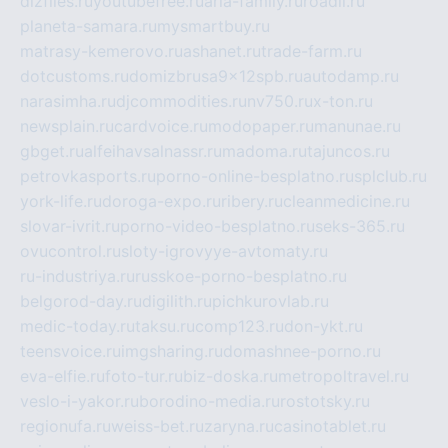
dizfiles.ru
youtubefree.ru
aria-family.ru
roadli.ru
planeta-samara.ru
mysmartbuy.ru
matrasy-kemerovo.ru
ashanet.ru
trade-farm.ru
dotcustoms.ru
domizbrusa9x12spb.ru
autodamp.ru
narasimha.ru
djcommodities.ru
nv750.ru
x-ton.ru
newsplain.ru
cardvoice.ru
modopaper.ru
manunae.ru
gbget.ru
alfeihavsalnassr.ru
madoma.ru
tajuncos.ru
petrovkasports.ru
porno-online-besplatno.ru
splclub.ru
york-life.ru
doroga-expo.ru
ribery.ru
cleanmedicine.ru
slovar-ivrit.ru
porno-video-besplatno.ru
seks-365.ru
ovucontrol.ru
sloty-igrovyye-avtomaty.ru
ru-industriya.ru
russkoe-porno-besplatno.ru
belgorod-day.ru
digilith.ru
pichkurovlab.ru
medic-today.ru
taksu.ru
comp123.ru
don-ykt.ru
teensvoice.ru
imgsharing.ru
domashnee-porno.ru
eva-elfie.ru
foto-tur.ru
biz-doska.ru
metropoltravel.ru
veslo-i-yakor.ru
borodino-media.ru
rostotsky.ru
regionufa.ru
weiss-bet.ru
zaryna.ru
casinotablet.ru