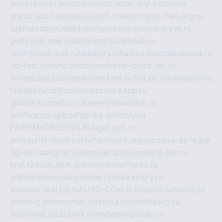
webkrasotki.com
cherinvest.ru
detskiy-ostrov.ru
ankou.spb.ru
alvesta1.ru
pdf-creator.ru
nix-files.org.ru
sakhatoday.ru
elektrikersymboler.ru
sputnikyes.ru
golf2club.msk.ru
aeforums.ru
zallclub.ru
multimodal.msk.ru
habaigry.ru
haikko.ru
sobakopedia.ru
isz-fest.ru
ewnc.info
screensaver-clock.net.ru
volnav.spb.ru
comnat.ru
npf.net.ru
7bit.pp.ru
kalugatur.ru
tesiaes.ru
card.com.ru
kazanka.spb.ru
gildiya-kuznecov.ru
kameryboavision.ru
griffoncom.spb.ru
fabrika-emotsiy.ru
PARK-MATROSOVA.RU
agat.spb.ru
avtoyurist-moskva1.ru
hardware.org.ru
схема-авто.рф
dg-lab.ru
angrup.ru
recruiter.spb.ru
music8.spb.ru
krsk124.ru
kubok.spb.ru
romanofforex.ru
analitikaplus.ru
spyonline.ru
zosikamery.ru
sloboda-ural.pp.ru
AUTO-COM.SU
hohota.net
alimy.ru
online-z.com
aromat-vostoka.ru
otdelkaexp.ru
mobilvest.ru
bbd.net.ru
mebelshop.msk.ru