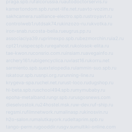
praga.spb.ru
falcorussia.ru
autodoctorservis.ru
kamertondom.spb.ru
net-life.net.ru
avto-vozim.ru
sakhcamera.ru
alliance-electro.spb.ru
stroyavt.ru
controlweb1.ru
tdsak74.ru
kinzozo-ru.ru
kvotka.ru
iron-snab.ru
costa-bella.ru
eugrus.pp.ru
associaciya39.ru
primexpo.spb.ru
bezmorchin.ru
ia2.ru
cpt21.ru
ispecspb.ru
regahost.ru
kolosok-elita.ru
tae-kwon.ru
consrio.com.ru
insiam.ru
avegainfo.ru
archery161.ru
bigencyclica.ru
vlast16.ru
korru.net
sarmiento.spb.su
extelopedia.ru
lammin-suo.spb.ru
iskatour.spb.ru
snpi.org.ru
running-line.ru
krygeva-spa.ru
chel.net.ru
rust-loco.ru
dugshop.ru
hl-beta.spb.ru
school494.spb.ru
mymubaby.ru
epoha-metalband.ru
ngr.spb.ru
rusgosnews.com
dieselvostok.ru
24hostel.msk.ru
w-dev.ru
f-ship.ru
regsmi.ru
filmnetwork.ru
malinasp.ru
kinosvin.ru
h2o-salon.ru
malutkayork.ru
deltaprim.spb.ru
tango-perm.ru
gooddir.ru
sgv.su
multiki-online.com