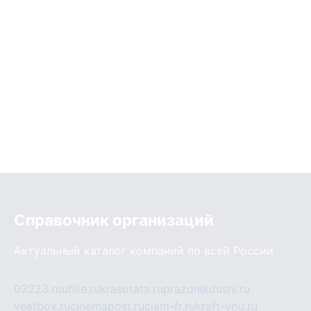
Справочник организаций
Актуальный каталог компаний по всей России
03223.ru
ufille.ru
krasotata.ru
prazdnikdushi.ru
veetbox.ru
cinemapost.ru
ciam-fr.ru
kraft-you.ru