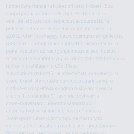
hometown-france.ru
1-xbeticricetc-1-xbetti-5.ru
shop-garena.ru
cricetc-1-xbetr-1-xbetcc-2.ru
one-life-story.ru
top-halyava.ru
accounts112.ru
poka-vse-doma-2.ru
3-d-file.ru
hahahaharms.ru
g2012.ru
tst-1.ru
shaggy-cat.ru
opsmgr.ru
ev-gallery.ru
g-2012.ru
ops-mgr.ru
accounts-112.ru
csm-demo.ru
poka-vse-doma2.ru
airgungames.ru
allseo-host.ru
tehosmotre.ru
varieta-yug.ru
cricetc1xbetr1xbetcc2.ru
raytor-d.ru
atillagunn.ru
3d-file.ru
1xbeticricetc1xbetti5.ru
uafoot-statti.ru
e-abis1c.ru
store-brawl-stars.ru
kts-services.ru
dark-sand.ru
sindika-01.ru
sp-life.ru
x-legion.ru
sib-archives.ru
e-abis-1-c.ru
sindika01.ru
venda-festival.ru
store-brawlstars.ru
dooraleksandria.ru
antenna-highly.ru
mine-lab-msk.ru
1-mus.ru
3-sex-porn.ru
ban-damn.ru
purse-factory.ru
viagra-tablet.ru
fasbags.ru
adler-jun.ru
bandamn.ru
fincontech.ru
3sexporn.ru
1mus.ru
darksand.ru