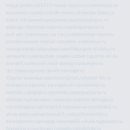
mega-press.ru
03223.ru
web-explore.ru
rastenuya.ru
eurovision-russia.ru
strah-news.ru
freeride-team.ru
itrack-24.ru
sexshopexpress.ru
autostudiopro.ru
alabuga-cityhotel.ru
pornv.ru
atlantpereezd.ru
bud-em-znakomye.ru
a-cdc.ru
elektrostal-news.ru
korolevremont-market.ru
budem-znakomye.ru
oooagrosnab.ru
fpodaso.ru
emfire.ru
pro-otdelky.ru
ukrasotki.ru
seksuzbek.ru
seks-uzbek.ru
porno-vk.ru
sovratili.ru
olecoon.ru
vd-dosug.ru
adonyev.ru
rbc-news.ru
porno-skvirt.ru
krospr.ru
13autor-kolonka.ru
sormol.ru
2rich.ru
hostel-65.ru
hostserve.ru
porno-na-russkom.ru
mishinlab.ru
neznobi.ru
bigfatcc.ru
habble.ru
starbucksvia.ru
delfinet.ru
silvernano.ru
elestal.ru
vektor-doroga.ru
velotrenajery.ru
pronso54.ru
lenasever.ru
lovinskix.ru
show-pets.ru
smartnews03.ru
discofoxworld.ru
miraclecoon.ru
pongup.ru
hostel65.ru
liura.ru
glasspb.ru
firehunters.ru
gribowo.ru
gnalis.ru
bulkitula.ru