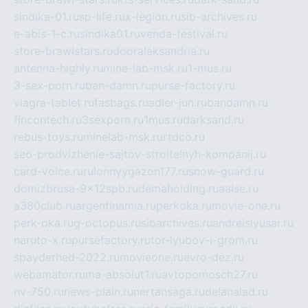
sindika-01.ru
sp-life.ru
x-legion.ru
sib-archives.ru
e-abis-1-c.ru
sindika01.ru
venda-festival.ru
store-brawlstars.ru
dooraleksandria.ru
antenna-highly.ru
mine-lab-msk.ru
1-mus.ru
3-sex-porn.ru
ban-damn.ru
purse-factory.ru
viagra-tablet.ru
fasbags.ru
adler-jun.ru
bandamn.ru
fincontech.ru
3sexporn.ru
1mus.ru
darksand.ru
rebus-toys.ru
minelab-msk.ru
rtdco.ru
seo-prodvizhenie-sajtov-stroitelnyh-kompanij.ru
card-voice.ru
rulonnyygazon177.ru
snow-guard.ru
domizbrusa-9x12spb.ru
demaholding.ru
aalse.ru
a380club.ru
argentinamia.ru
perkoka.ru
movie-one.ru
perk-oka.ru
g-octopus.ru
sibarchives.ru
andreislyusar.ru
naruto-x.ru
pursefactory.ru
tor-lyubov-i-grom.ru
spayderhed-2022.ru
movieone.ru
evro-dez.ru
webamator.ru
ma-absolut1.ru
avtopomosch27.ru
nv-750.ru
news-plain.ru
nertansaga.ru
delanalad.ru