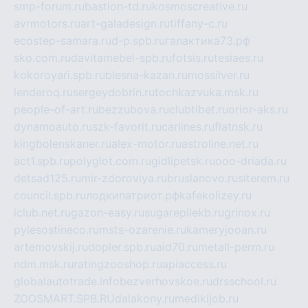
smp-forum.ru
bastion-td.ru
kosmoscreative.ru
avrmotors.ru
art-galadesign.ru
tiffany-c.ru
ecostep-samara.ru
d-p.spb.ru
галактика73.рф
sko.com.ru
davitamebel-spb.ru
fotsis.ru
tesiaes.ru
kokoroyari.spb.ru
blesna-kazan.ru
mossilver.ru
lenderoq.ru
sergeydobrin.ru
tochkazvuka.msk.ru
people-of-art.ru
bezzubova.ru
clubtibet.ru
orior-aks.ru
dynamoauto.ru
szk-favorit.ru
carlines.ru
flatnsk.ru
kingbolenskaner.ru
alex-motor.ru
astroline.net.ru
act1.spb.ru
polyglot.com.ru
gidlipetsk.ru
ooo-driada.ru
detsad125.ru
mir-zdoroviya.ru
bruslanovo.ru
siterem.ru
council.spb.ru
лодкипатриот.рф
kafekolizey.ru
iclub.net.ru
gazon-easy.ru
sugarepilekb.ru
grinox.ru
pylesostineco.ru
msts-ozarenie.ru
kameryjooan.ru
artemovskij.ru
dopler.spb.ru
aid70.ru
metall-perm.ru
ndm.msk.ru
ratingzooshop.ru
apiaccess.ru
globalautotrade.info
bezverhovskoe.ru
drsschool.ru
ZOOSMART.SPB.RU
dalakony.ru
medikijob.ru