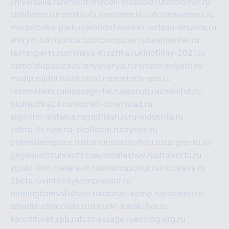
universalia.ru
remont-mebeli-moscow.ru
termomur.ru
clubfisher.ru
remstirufa.ru
erdamchi.ru
doramamama.ru
muraviovka-park.ru
worldofwoman.ru
clean-dreams.ru
arkrym.ru
kristinita.ru
dircomputer.ru
healthenter.ru
textexperts.ru
pivnaya-kruzhka.ru
kinofilmy-2021.ru
demolalapaluza.ru
tanyavanya.ru
remstir-tolyatti.ru
msdip.ru
jdol.ru
sokolovr.ru
newtech-spb.ru
rezemkleim.ru
massage-tai.ru
seonub.ru
zvonitut.ru
biolisichka24.ru
mncraft-download.ru
algoritm-sistema.ru
godflesh.ru
ru-industria.ru
zebra-tlt.ru
okna-proficom.ru
erynok.ru
onlinekinospace.ru
startupstudio-fefu.ru
zarges-ru.ru
gegenjustizunrecht.ru
autobalashov.ru
utrovortu.ru
spiski-firm.ru
elara-m.ru
kinomusorka.ru
mkcslava.ru
2bets.ru
vintovoykompressor.ru
birminghamvsfulham.ru
sarmat-komp.ru
pioneeri.ru
amadis-chocolate.ru
shkurki-karakulya.ru
kanotiforet.spb.ru
tutmassage.ru
ecolog.org.ru