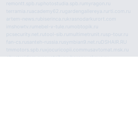
remontt.spb.ru
photostudia.spb.ru
myragon.ru
terramia.ru
academy62.ru
gardengallereya.ru
rti.com.ru
artem-news.ru
biserinca.ru
krasnodarkurort.com
imshowtv.ru
mebel-v-tule.ru
mobtopik.ru
pcsecurity.net.ru
tool-sib.ru
multimetrunit.ru
sp-tour.ru
fan-cs.ru
santeh-russia.ru
symbian9.net.ru
DSHAIR.RU
tmmotors.spb.ru
xjocuricopii.com
musavtomat.msk.ru
obustrojdom.ru
sovetcik.ru
ybaranovskaya.ru
ppknews.ru
cult-alshei.ru
JAPANRUSSIA.RU
proekciyamebel.ru
imper-finans.ru
rim.org.ru
glamourai.ru
brassminus.ru
zabor-pro.ru
ftn.pp.ru
dorogoe58.ru
laimengpacker.ru
kuzova-zapchasti.ru
sageerp.ru
taxodrom.ru
dsrazvitie.ru
hardcity.net.ru
ratinghomegames.ru
topservice25.ru
gubernyan.ru
gtglasslined.ru
ii4.ru
tssport.spb.ru
andorra24.com
blackwallstreet.ru
oboimos.ru
optim-doors.com.ru
ikuch.ru
nycr.org.ru
npa21.ru
vremya-ch.spb.ru
desert000.ru
ivtorgi.ru
ifiori.ru
catalog-statei.ru