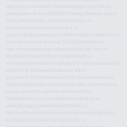
rebus-toys.ru
minelab-msk.ru
alabuga-cityhotel.ru
medsprawo-4-ka.ru
2864420.ru
blagodarenie-spb.ru
zajmy24.ru
tovudyi-4-kuhnyanazakaz.ru
brazzerscom.ru
medsprawo4ka.ru
xehyroo5kuhnyanazakaz.ru
fabrikayfabrikaefabrika.ru
vskrytie-zamkov-moskva-113.ru
biletnadom.ru
zed-online.ru
pimchax.ru
brazzers-hd.ru
z-host.ru
kitubeu2kuhnyanazakaz.ru
naperekate.ru
kuhnyaofabrikaufabrik.ru
kitubeu-2-kuhnyanazakaz.ru
xehyroo-5-kuhnyanazakaz.ru
cs-68.ru
guzywia-4-kuhnyanazakaz.ru
mir-tk.ru
vlknrussia.ru
cs68.ru
vladivostok-map.ru
video-seks.ru
bankaribi.ru
raszar.ru
vskrytie-zamkov-moskva113.ru
lipetsktelecom.ru
tovudyi4kuhnyanazakaz.ru
seksuzb.ru
guzywia4kuhnyanazakaz.ru
fabrikaofabrikaokuhny.ru
kuhnyaekuhnyaafabrika.ru
kuhnyaykuhnyayfabrika.ru
e-abis1c.ru
store-brawl-stars.ru
kts-services.ru
dark-sand.ru