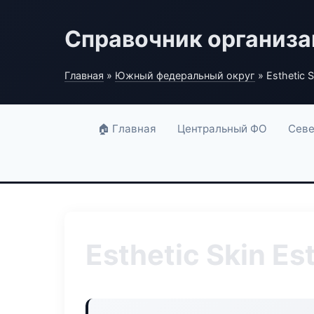
Справочник организ
Главная
»
Южный федеральный округ
» Esthetic S
🏠 Главная
Центральный ФО
Севе
Esthetic Skin Es