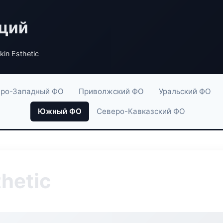
аций
kin Esthetic
ро-Западный ФО
Приволжский ФО
Уральский ФО
Южный ФО
Северо-Кавказский ФО
thetic