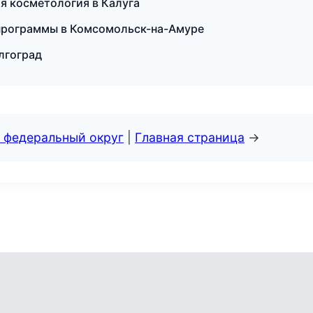
ая косметология в Калуга
 программы в Комсомольск-на-Амуре
олгоград
 федеральный округ
|
Главная страница
→