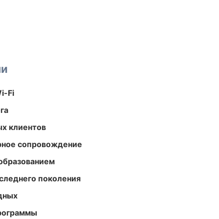
ми
i-Fi
га
ых клиентов
урное сопровождение
образованием
следнего поколения
одных
программы