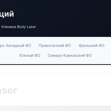
аций
 Клиника Body Laser
ро-Западный ФО
Приволжский ФО
Уральский ФО
Южный ФО
Северо-Кавказский ФО
aser