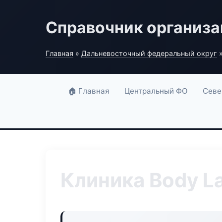
Справочник организ
Главная
»
Дальневосточный федеральный округ
»
🏠 Главная
Центральный ФО
Севе
Клиника Body L