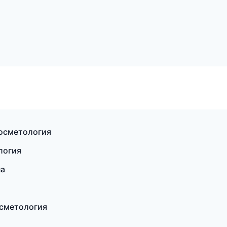
косметология
логия
па
осметология