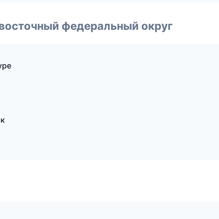
евосточный федеральный округ
уре
ск