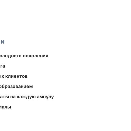
ми
следнего поколения
га
ых клиентов
образованием
аты на каждую ампулу
риалы