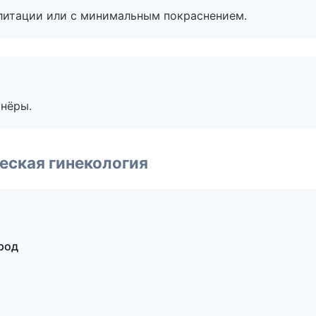
литации или с минимальным покраснением.
тнёры.
еская гинекология
род