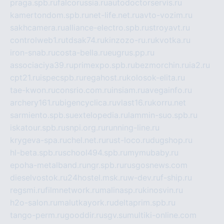
praga.spb.ru
falcorussia.ru
autodoctorservis.ru
kamertondom.spb.ru
net-life.net.ru
avto-vozim.ru
sakhcamera.ru
alliance-electro.spb.ru
stroyavt.ru
controlweb1.ru
tdsak74.ru
kinzozo-ru.ru
kvotka.ru
iron-snab.ru
costa-bella.ru
eugrus.pp.ru
associaciya39.ru
primexpo.spb.ru
bezmorchin.ru
ia2.ru
cpt21.ru
ispecspb.ru
regahost.ru
kolosok-elita.ru
tae-kwon.ru
consrio.com.ru
insiam.ru
avegainfo.ru
archery161.ru
bigencyclica.ru
vlast16.ru
korru.net
sarmiento.spb.su
extelopedia.ru
lammin-suo.spb.ru
iskatour.spb.ru
snpi.org.ru
running-line.ru
krygeva-spa.ru
chel.net.ru
rust-loco.ru
dugshop.ru
hl-beta.spb.ru
school494.spb.ru
mymubaby.ru
epoha-metalband.ru
ngr.spb.ru
rusgosnews.com
dieselvostok.ru
24hostel.msk.ru
w-dev.ru
f-ship.ru
regsmi.ru
filmnetwork.ru
malinasp.ru
kinosvin.ru
h2o-salon.ru
malutkayork.ru
deltaprim.spb.ru
tango-perm.ru
gooddir.ru
sgv.su
multiki-online.com