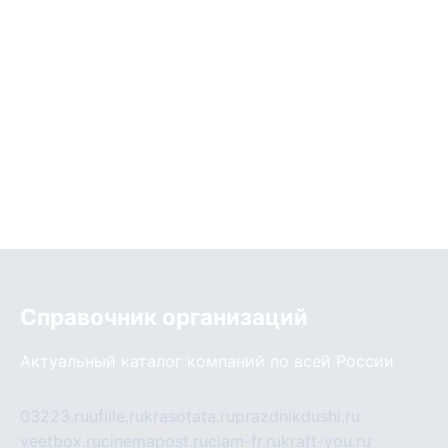
Справочник организаций
Актуальный каталог компаний по всей России
03223.ru
ufille.ru
krasotata.ru
prazdnikdushi.ru
veetbox.ru
cinemapost.ru
ciam-fr.ru
kraft-you.ru