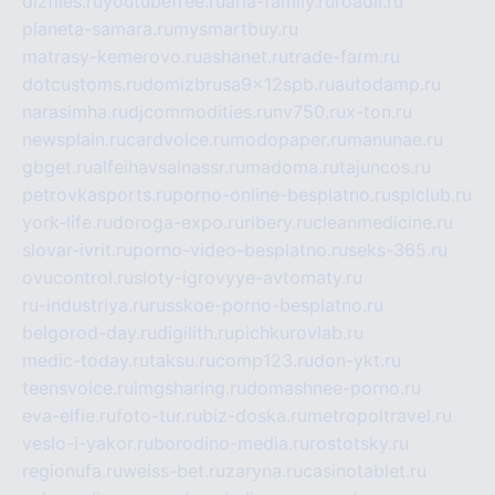
dizfiles.ru
youtubefree.ru
aria-family.ru
roadli.ru
planeta-samara.ru
mysmartbuy.ru
matrasy-kemerovo.ru
ashanet.ru
trade-farm.ru
dotcustoms.ru
domizbrusa9x12spb.ru
autodamp.ru
narasimha.ru
djcommodities.ru
nv750.ru
x-ton.ru
newsplain.ru
cardvoice.ru
modopaper.ru
manunae.ru
gbget.ru
alfeihavsalnassr.ru
madoma.ru
tajuncos.ru
petrovkasports.ru
porno-online-besplatno.ru
splclub.ru
york-life.ru
doroga-expo.ru
ribery.ru
cleanmedicine.ru
slovar-ivrit.ru
porno-video-besplatno.ru
seks-365.ru
ovucontrol.ru
sloty-igrovyye-avtomaty.ru
ru-industriya.ru
russkoe-porno-besplatno.ru
belgorod-day.ru
digilith.ru
pichkurovlab.ru
medic-today.ru
taksu.ru
comp123.ru
don-ykt.ru
teensvoice.ru
imgsharing.ru
domashnee-porno.ru
eva-elfie.ru
foto-tur.ru
biz-doska.ru
metropoltravel.ru
veslo-i-yakor.ru
borodino-media.ru
rostotsky.ru
regionufa.ru
weiss-bet.ru
zaryna.ru
casinotablet.ru