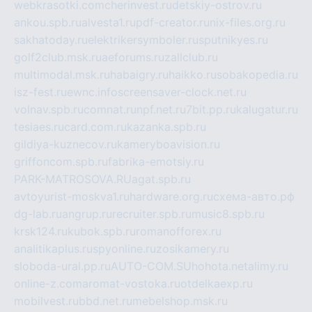
webkrasotki.com
cherinvest.ru
detskiy-ostrov.ru
ankou.spb.ru
alvesta1.ru
pdf-creator.ru
nix-files.org.ru
sakhatoday.ru
elektrikersymboler.ru
sputnikyes.ru
golf2club.msk.ru
aeforums.ru
zallclub.ru
multimodal.msk.ru
habaigry.ru
haikko.ru
sobakopedia.ru
isz-fest.ru
ewnc.info
screensaver-clock.net.ru
volnav.spb.ru
comnat.ru
npf.net.ru
7bit.pp.ru
kalugatur.ru
tesiaes.ru
card.com.ru
kazanka.spb.ru
gildiya-kuznecov.ru
kameryboavision.ru
griffoncom.spb.ru
fabrika-emotsiy.ru
PARK-MATROSOVA.RU
agat.spb.ru
avtoyurist-moskva1.ru
hardware.org.ru
схема-авто.рф
dg-lab.ru
angrup.ru
recruiter.spb.ru
music8.spb.ru
krsk124.ru
kubok.spb.ru
romanofforex.ru
analitikaplus.ru
spyonline.ru
zosikamery.ru
sloboda-ural.pp.ru
AUTO-COM.SU
hohota.net
alimy.ru
online-z.com
aromat-vostoka.ru
otdelkaexp.ru
mobilvest.ru
bbd.net.ru
mebelshop.msk.ru