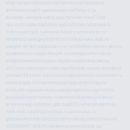
smp-forum.ru
bastion-td.ru
kosmoscreative.ru
avrmotors.ru
art-galadesign.ru
tiffany-c.ru
ecostep-samara.ru
d-p.spb.ru
галактика73.рф
sko.com.ru
davitamebel-spb.ru
fotsis.ru
tesiaes.ru
kokoroyari.spb.ru
blesna-kazan.ru
mossilver.ru
lenderoq.ru
sergeydobrin.ru
tochkazvuka.msk.ru
people-of-art.ru
bezzubova.ru
clubtibet.ru
orior-aks.ru
dynamoauto.ru
szk-favorit.ru
carlines.ru
flatnsk.ru
kingbolenskaner.ru
alex-motor.ru
astroline.net.ru
act1.spb.ru
polyglot.com.ru
gidlipetsk.ru
ooo-driada.ru
detsad125.ru
mir-zdoroviya.ru
bruslanovo.ru
siterem.ru
council.spb.ru
лодкипатриот.рф
kafekolizey.ru
iclub.net.ru
gazon-easy.ru
sugarepilekb.ru
grinox.ru
pylesostineco.ru
msts-ozarenie.ru
kameryjooan.ru
artemovskij.ru
dopler.spb.ru
aid70.ru
metall-perm.ru
ndm.msk.ru
ratingzooshop.ru
apiaccess.ru
globalautotrade.info
bezverhovskoe.ru
drsschool.ru
ZOOSMART.SPB.RU
dalakony.ru
medikijob.ru