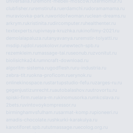
universalia.ru
remont-mebeli-moscow.ru
termomur.ru
clubfisher.ru
remstirufa.ru
erdamchi.ru
doramamama.ru
muraviovka-park.ru
worldofwoman.ru
clean-dreams.ru
arkrym.ru
kristinita.ru
dircomputer.ru
healthenter.ru
textexperts.ru
pivnaya-kruzhka.ru
kinofilmy-2021.ru
demolalapaluza.ru
tanyavanya.ru
remstir-tolyatti.ru
msdip.ru
jdol.ru
sokolovr.ru
newtech-spb.ru
rezemkleim.ru
massage-tai.ru
seonub.ru
zvonitut.ru
biolisichka24.ru
mncraft-download.ru
algoritm-sistema.ru
godflesh.ru
ru-industria.ru
zebra-tlt.ru
okna-proficom.ru
erynok.ru
onlinekinospace.ru
startupstudio-fefu.ru
zarges-ru.ru
gegenjustizunrecht.ru
autobalashov.ru
utrovortu.ru
spiski-firm.ru
elara-m.ru
kinomusorka.ru
mkcslava.ru
2bets.ru
vintovoykompressor.ru
birminghamvsfulham.ru
sarmat-komp.ru
pioneeri.ru
amadis-chocolate.ru
shkurki-karakulya.ru
kanotiforet.spb.ru
tutmassage.ru
ecolog.org.ru