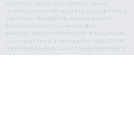
remontt.spb.ru
photostudia.spb.ru
myragon.ru
terramia.ru
academy62.ru
gardengallereya.ru
rti.com.ru
artem-news.ru
biserinca.ru
krasnodarkurort.com
imshowtv.ru
mebel-v-tule.ru
mobtopik.ru
pcsecurity.net.ru
tool-sib.ru
multimetrunit.ru
sp-tour.ru
fan-cs.ru
santeh-russia.ru
symbian9.net.ru
DSHAIR.RU
tmmotors.spb.ru
xjocuricopii.com
musavtomat.msk.ru
obustrojdom.ru
sovetcik.ru
ybaranovskaya.ru
ppknews.ru
cult-alshei.ru
JAPANRUSSIA.RU
proekciyamebel.ru
imper-finans.ru
rim.org.ru
glamourai.ru
brassminus.ru
zabor-pro.ru
ftn.pp.ru
dorogoe58.ru
laimengpacker.ru
kuzova-zapchasti.ru
sageerp.ru
taxodrom.ru
dsrazvitie.ru
hardcity.net.ru
ratinghomegames.ru
topservice25.ru
gubernyan.ru
gtglasslined.ru
ii4.ru
tssport.spb.ru
andorra24.com
blackwallstreet.ru
oboimos.ru
optim-doors.com.ru
ikuch.ru
nycr.org.ru
npa21.ru
vremya-ch.spb.ru
desert000.ru
ivtorgi.ru
ifiori.ru
catalog-statei.ru