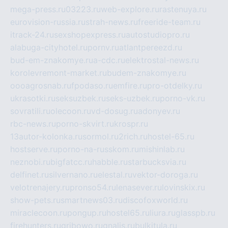
mega-press.ru
03223.ru
web-explore.ru
rastenuya.ru
eurovision-russia.ru
strah-news.ru
freeride-team.ru
itrack-24.ru
sexshopexpress.ru
autostudiopro.ru
alabuga-cityhotel.ru
pornv.ru
atlantpereezd.ru
bud-em-znakomye.ru
a-cdc.ru
elektrostal-news.ru
korolevremont-market.ru
budem-znakomye.ru
oooagrosnab.ru
fpodaso.ru
emfire.ru
pro-otdelky.ru
ukrasotki.ru
seksuzbek.ru
seks-uzbek.ru
porno-vk.ru
sovratili.ru
olecoon.ru
vd-dosug.ru
adonyev.ru
rbc-news.ru
porno-skvirt.ru
krospr.ru
13autor-kolonka.ru
sormol.ru
2rich.ru
hostel-65.ru
hostserve.ru
porno-na-russkom.ru
mishinlab.ru
neznobi.ru
bigfatcc.ru
habble.ru
starbucksvia.ru
delfinet.ru
silvernano.ru
elestal.ru
vektor-doroga.ru
velotrenajery.ru
pronso54.ru
lenasever.ru
lovinskix.ru
show-pets.ru
smartnews03.ru
discofoxworld.ru
miraclecoon.ru
pongup.ru
hostel65.ru
liura.ru
glasspb.ru
firehunters.ru
gribowo.ru
gnalis.ru
bulkitula.ru