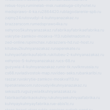
rebus-toys.ru
minelab-msk.ru
alabuga-cityhotel.ru
medsprawo-4-ka.ru
2864420.ru
blagodarenie-spb.ru
zajmy24.ru
tovudyi-4-kuhnyanazakaz.ru
brazzerscom.ru
medsprawo4ka.ru
xehyroo5kuhnyanazakaz.ru
fabrikayfabrikaefabrika.ru
vskrytie-zamkov-moskva-113.ru
biletnadom.ru
zed-online.ru
pimchax.ru
brazzers-hd.ru
z-host.ru
kitubeu2kuhnyanazakaz.ru
naperekate.ru
kuhnyaofabrikaufabrik.ru
kitubeu-2-kuhnyanazakaz.ru
xehyroo-5-kuhnyanazakaz.ru
cs-68.ru
guzywia-4-kuhnyanazakaz.ru
mir-tk.ru
vlknrussia.ru
cs68.ru
vladivostok-map.ru
video-seks.ru
bankaribi.ru
raszar.ru
vskrytie-zamkov-moskva113.ru
lipetsktelecom.ru
tovudyi4kuhnyanazakaz.ru
seksuzb.ru
guzywia4kuhnyanazakaz.ru
fabrikaofabrikaokuhny.ru
kuhnyaekuhnyaafabrika.ru
kuhnyaykuhnyayfabrika.ru
e-abis1c.ru
store-brawl-stars.ru
kts-services.ru
dark-sand.ru