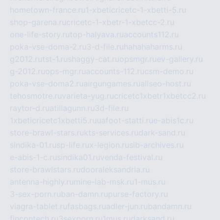
hometown-france.ru
1-xbeticricetc-1-xbetti-5.ru
shop-garena.ru
cricetc-1-xbetr-1-xbetcc-2.ru
one-life-story.ru
top-halyava.ru
accounts112.ru
poka-vse-doma-2.ru
3-d-file.ru
hahahaharms.ru
g2012.ru
tst-1.ru
shaggy-cat.ru
opsmgr.ru
ev-gallery.ru
g-2012.ru
ops-mgr.ru
accounts-112.ru
csm-demo.ru
poka-vse-doma2.ru
airgungames.ru
allseo-host.ru
tehosmotre.ru
varieta-yug.ru
cricetc1xbetr1xbetcc2.ru
raytor-d.ru
atillagunn.ru
3d-file.ru
1xbeticricetc1xbetti5.ru
uafoot-statti.ru
e-abis1c.ru
store-brawl-stars.ru
kts-services.ru
dark-sand.ru
sindika-01.ru
sp-life.ru
x-legion.ru
sib-archives.ru
e-abis-1-c.ru
sindika01.ru
venda-festival.ru
store-brawlstars.ru
dooraleksandria.ru
antenna-highly.ru
mine-lab-msk.ru
1-mus.ru
3-sex-porn.ru
ban-damn.ru
purse-factory.ru
viagra-tablet.ru
fasbags.ru
adler-jun.ru
bandamn.ru
fincontech.ru
3sexporn.ru
1mus.ru
darksand.ru