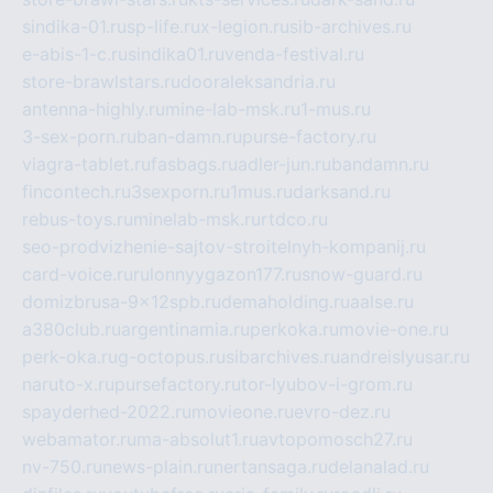
sindika-01.ru
sp-life.ru
x-legion.ru
sib-archives.ru
e-abis-1-c.ru
sindika01.ru
venda-festival.ru
store-brawlstars.ru
dooraleksandria.ru
antenna-highly.ru
mine-lab-msk.ru
1-mus.ru
3-sex-porn.ru
ban-damn.ru
purse-factory.ru
viagra-tablet.ru
fasbags.ru
adler-jun.ru
bandamn.ru
fincontech.ru
3sexporn.ru
1mus.ru
darksand.ru
rebus-toys.ru
minelab-msk.ru
rtdco.ru
seo-prodvizhenie-sajtov-stroitelnyh-kompanij.ru
card-voice.ru
rulonnyygazon177.ru
snow-guard.ru
domizbrusa-9x12spb.ru
demaholding.ru
aalse.ru
a380club.ru
argentinamia.ru
perkoka.ru
movie-one.ru
perk-oka.ru
g-octopus.ru
sibarchives.ru
andreislyusar.ru
naruto-x.ru
pursefactory.ru
tor-lyubov-i-grom.ru
spayderhed-2022.ru
movieone.ru
evro-dez.ru
webamator.ru
ma-absolut1.ru
avtopomosch27.ru
nv-750.ru
news-plain.ru
nertansaga.ru
delanalad.ru