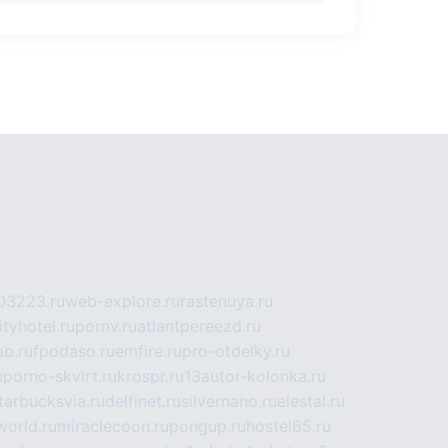
03223.ru
web-explore.ru
rastenuya.ru
tyhotel.ru
pornv.ru
atlantpereezd.ru
b.ru
fpodaso.ru
emfire.ru
pro-otdelky.ru
u
porno-skvirt.ru
krospr.ru
13autor-kolonka.ru
tarbucksvia.ru
delfinet.ru
silvernano.ru
elestal.ru
world.ru
miraclecoon.ru
pongup.ru
hostel65.ru