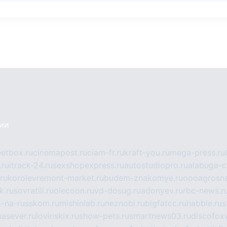
сии
eetbox.ru
cinemapost.ru
ciam-fr.ru
kraft-you.ru
mega-press.ru
.ru
itrack-24.ru
sexshopexpress.ru
autostudiopro.ru
alabuga-ci
ru
korolevremont-market.ru
budem-znakomye.ru
oooagrosna
k.ru
sovratili.ru
olecoon.ru
vd-dosug.ru
adonyev.ru
rbc-news.r
-na-russkom.ru
mishinlab.ru
neznobi.ru
bigfatcc.ru
habble.ru
s
nasever.ru
lovinskix.ru
show-pets.ru
smartnews03.ru
discofox