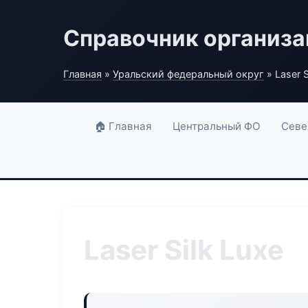
Справочник организ
Главная
»
Уральский федеральный округ
» Laser S
🏠 Главная
Центральный ФО
Севе
Laser Silk Luxe