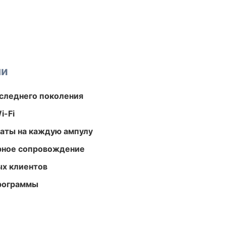
ми
следнего поколения
i-Fi
аты на каждую ампулу
урное сопровождение
ых клиентов
программы