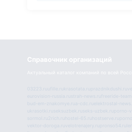
Справочник организаций
Актуальный каталог компаний по всей Рос
03223.ru
ufille.ru
krasotata.ru
prazdnikdushi.ru
v
eurovision-russia.ru
strah-news.ru
freeride-team
bud-em-znakomye.ru
a-cdc.ru
elektrostal-news.
ukrasotki.ru
seksuzbek.ru
seks-uzbek.ru
porno-v
sormol.ru
2rich.ru
hostel-65.ru
hostserve.ru
porno
vektor-doroga.ru
velotrenajery.ru
pronso54.ru
le