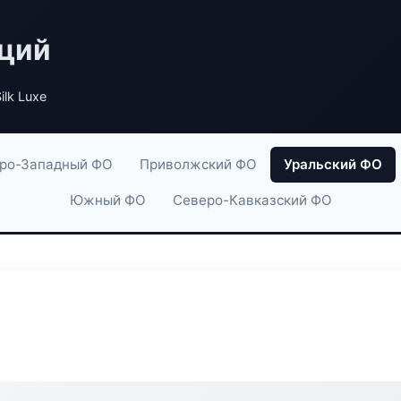
аций
ilk Luxe
ро-Западный ФО
Приволжский ФО
Уральский ФО
Южный ФО
Северо-Кавказский ФО