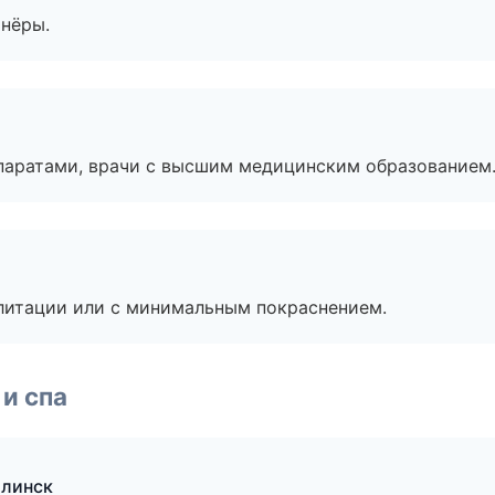
тнёры.
паратами, врачи с высшим медицинским образованием
литации или с минимальным покраснением.
и спа
алинск