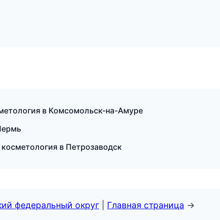
сметология в Комсомольск-на-Амуре
Пермь
я косметология в Петрозаводск
кий федеральный округ
|
Главная страница
→