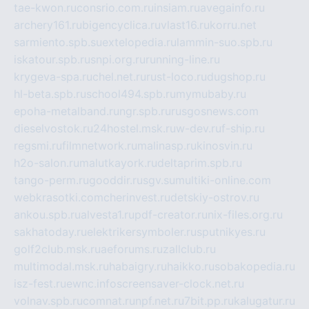
tae-kwon.ru
consrio.com.ru
insiam.ru
avegainfo.ru
archery161.ru
bigencyclica.ru
vlast16.ru
korru.net
sarmiento.spb.su
extelopedia.ru
lammin-suo.spb.ru
iskatour.spb.ru
snpi.org.ru
running-line.ru
krygeva-spa.ru
chel.net.ru
rust-loco.ru
dugshop.ru
hl-beta.spb.ru
school494.spb.ru
mymubaby.ru
epoha-metalband.ru
ngr.spb.ru
rusgosnews.com
dieselvostok.ru
24hostel.msk.ru
w-dev.ru
f-ship.ru
regsmi.ru
filmnetwork.ru
malinasp.ru
kinosvin.ru
h2o-salon.ru
malutkayork.ru
deltaprim.spb.ru
tango-perm.ru
gooddir.ru
sgv.su
multiki-online.com
webkrasotki.com
cherinvest.ru
detskiy-ostrov.ru
ankou.spb.ru
alvesta1.ru
pdf-creator.ru
nix-files.org.ru
sakhatoday.ru
elektrikersymboler.ru
sputnikyes.ru
golf2club.msk.ru
aeforums.ru
zallclub.ru
multimodal.msk.ru
habaigry.ru
haikko.ru
sobakopedia.ru
isz-fest.ru
ewnc.info
screensaver-clock.net.ru
volnav.spb.ru
comnat.ru
npf.net.ru
7bit.pp.ru
kalugatur.ru