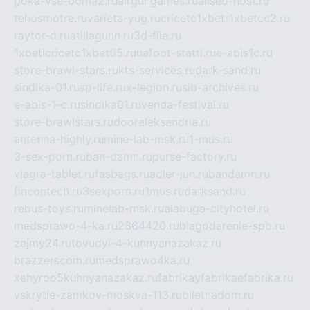
poka-vse-doma2.ru
airgungames.ru
allseo-host.ru
tehosmotre.ru
varieta-yug.ru
cricetc1xbetr1xbetcc2.ru
raytor-d.ru
atillagunn.ru
3d-file.ru
1xbeticricetc1xbetti5.ru
uafoot-statti.ru
e-abis1c.ru
store-brawl-stars.ru
kts-services.ru
dark-sand.ru
sindika-01.ru
sp-life.ru
x-legion.ru
sib-archives.ru
e-abis-1-c.ru
sindika01.ru
venda-festival.ru
store-brawlstars.ru
dooraleksandria.ru
antenna-highly.ru
mine-lab-msk.ru
1-mus.ru
3-sex-porn.ru
ban-damn.ru
purse-factory.ru
viagra-tablet.ru
fasbags.ru
adler-jun.ru
bandamn.ru
fincontech.ru
3sexporn.ru
1mus.ru
darksand.ru
rebus-toys.ru
minelab-msk.ru
alabuga-cityhotel.ru
medsprawo-4-ka.ru
2864420.ru
blagodarenie-spb.ru
zajmy24.ru
tovudyi-4-kuhnyanazakaz.ru
brazzerscom.ru
medsprawo4ka.ru
xehyroo5kuhnyanazakaz.ru
fabrikayfabrikaefabrika.ru
vskrytie-zamkov-moskva-113.ru
biletnadom.ru