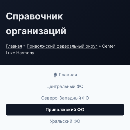
Справочник
организаций
Главная
»
Приволжский федеральный округ
» Center
Luxe Harmony
🏠 Главная
Центральный ФО
Северо-Западный ФО
Приволжский ФО
Уральский ФО