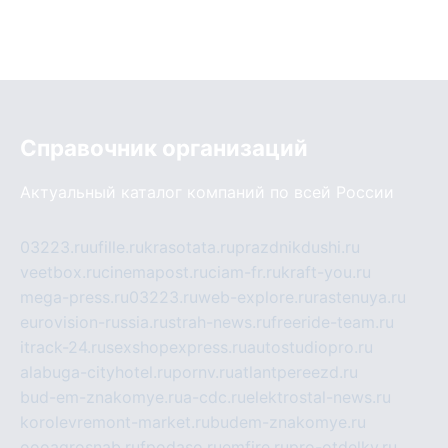
Справочник организаций
Актуальный каталог компаний по всей России
03223.ru
ufille.ru
krasotata.ru
prazdnikdushi.ru
veetbox.ru
cinemapost.ru
ciam-fr.ru
kraft-you.ru
mega-press.ru
03223.ru
web-explore.ru
rastenuya.ru
eurovision-russia.ru
strah-news.ru
freeride-team.ru
itrack-24.ru
sexshopexpress.ru
autostudiopro.ru
alabuga-cityhotel.ru
pornv.ru
atlantpereezd.ru
bud-em-znakomye.ru
a-cdc.ru
elektrostal-news.ru
korolevremont-market.ru
budem-znakomye.ru
oooagrosnab.ru
fpodaso.ru
emfire.ru
pro-otdelky.ru