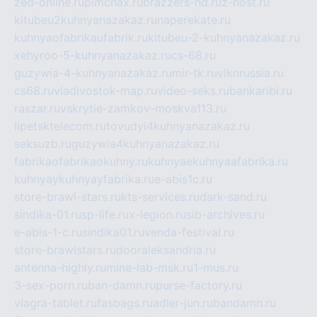
zed-online.ru
pimchax.ru
brazzers-hd.ru
z-host.ru
kitubeu2kuhnyanazakaz.ru
naperekate.ru
kuhnyaofabrikaufabrik.ru
kitubeu-2-kuhnyanazakaz.ru
xehyroo-5-kuhnyanazakaz.ru
cs-68.ru
guzywia-4-kuhnyanazakaz.ru
mir-tk.ru
vlknrussia.ru
cs68.ru
vladivostok-map.ru
video-seks.ru
bankaribi.ru
raszar.ru
vskrytie-zamkov-moskva113.ru
lipetsktelecom.ru
tovudyi4kuhnyanazakaz.ru
seksuzb.ru
guzywia4kuhnyanazakaz.ru
fabrikaofabrikaokuhny.ru
kuhnyaekuhnyaafabrika.ru
kuhnyaykuhnyayfabrika.ru
e-abis1c.ru
store-brawl-stars.ru
kts-services.ru
dark-sand.ru
sindika-01.ru
sp-life.ru
x-legion.ru
sib-archives.ru
e-abis-1-c.ru
sindika01.ru
venda-festival.ru
store-brawlstars.ru
dooraleksandria.ru
antenna-highly.ru
mine-lab-msk.ru
1-mus.ru
3-sex-porn.ru
ban-damn.ru
purse-factory.ru
viagra-tablet.ru
fasbags.ru
adler-jun.ru
bandamn.ru