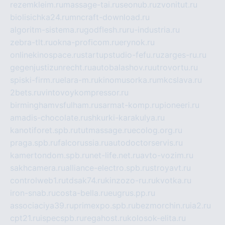
rezemkleim.ru
massage-tai.ru
seonub.ru
zvonitut.ru
biolisichka24.ru
mncraft-download.ru
algoritm-sistema.ru
godflesh.ru
ru-industria.ru
zebra-tlt.ru
okna-proficom.ru
erynok.ru
onlinekinospace.ru
startupstudio-fefu.ru
zarges-ru.ru
gegenjustizunrecht.ru
autobalashov.ru
utrovortu.ru
spiski-firm.ru
elara-m.ru
kinomusorka.ru
mkcslava.ru
2bets.ru
vintovoykompressor.ru
birminghamvsfulham.ru
sarmat-komp.ru
pioneeri.ru
amadis-chocolate.ru
shkurki-karakulya.ru
kanotiforet.spb.ru
tutmassage.ru
ecolog.org.ru
praga.spb.ru
falcorussia.ru
autodoctorservis.ru
kamertondom.spb.ru
net-life.net.ru
avto-vozim.ru
sakhcamera.ru
alliance-electro.spb.ru
stroyavt.ru
controlweb1.ru
tdsak74.ru
kinzozo-ru.ru
kvotka.ru
iron-snab.ru
costa-bella.ru
eugrus.pp.ru
associaciya39.ru
primexpo.spb.ru
bezmorchin.ru
ia2.ru
cpt21.ru
ispecspb.ru
regahost.ru
kolosok-elita.ru