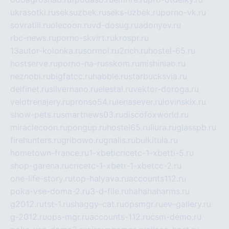
ukrasotki.ru
seksuzbek.ru
seks-uzbek.ru
porno-vk.ru
sovratili.ru
olecoon.ru
vd-dosug.ru
adonyev.ru
rbc-news.ru
porno-skvirt.ru
krospr.ru
13autor-kolonka.ru
sormol.ru
2rich.ru
hostel-65.ru
hostserve.ru
porno-na-russkom.ru
mishinlab.ru
neznobi.ru
bigfatcc.ru
habble.ru
starbucksvia.ru
delfinet.ru
silvernano.ru
elestal.ru
vektor-doroga.ru
velotrenajery.ru
pronso54.ru
lenasever.ru
lovinskix.ru
show-pets.ru
smartnews03.ru
discofoxworld.ru
miraclecoon.ru
pongup.ru
hostel65.ru
liura.ru
glasspb.ru
firehunters.ru
gribowo.ru
gnalis.ru
bulkitula.ru
hometown-france.ru
1-xbeticricetc-1-xbetti-5.ru
shop-garena.ru
cricetc-1-xbetr-1-xbetcc-2.ru
one-life-story.ru
top-halyava.ru
accounts112.ru
poka-vse-doma-2.ru
3-d-file.ru
hahahaharms.ru
g2012.ru
tst-1.ru
shaggy-cat.ru
opsmgr.ru
ev-gallery.ru
g-2012.ru
ops-mgr.ru
accounts-112.ru
csm-demo.ru