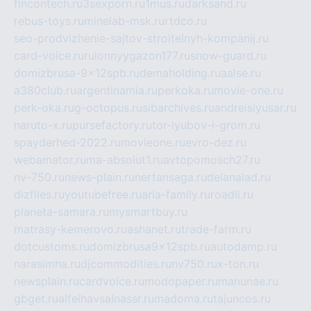
fincontech.ru
3sexporn.ru
1mus.ru
darksand.ru
rebus-toys.ru
minelab-msk.ru
rtdco.ru
seo-prodvizhenie-sajtov-stroitelnyh-kompanij.ru
card-voice.ru
rulonnyygazon177.ru
snow-guard.ru
domizbrusa-9x12spb.ru
demaholding.ru
aalse.ru
a380club.ru
argentinamia.ru
perkoka.ru
movie-one.ru
perk-oka.ru
g-octopus.ru
sibarchives.ru
andreislyusar.ru
naruto-x.ru
pursefactory.ru
tor-lyubov-i-grom.ru
spayderhed-2022.ru
movieone.ru
evro-dez.ru
webamator.ru
ma-absolut1.ru
avtopomosch27.ru
nv-750.ru
news-plain.ru
nertansaga.ru
delanalad.ru
dizfiles.ru
youtubefree.ru
aria-family.ru
roadli.ru
planeta-samara.ru
mysmartbuy.ru
matrasy-kemerovo.ru
ashanet.ru
trade-farm.ru
dotcustoms.ru
domizbrusa9x12spb.ru
autodamp.ru
narasimha.ru
djcommodities.ru
nv750.ru
x-ton.ru
newsplain.ru
cardvoice.ru
modopaper.ru
manunae.ru
gbget.ru
alfeihavsalnassr.ru
madoma.ru
tajuncos.ru