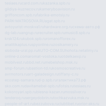
tesiaes.ru
card.com.ru
kazanka.spb.ru
gildiya-kuznecov.ru
kameryboavision.ru
griffoncom.spb.ru
fabrika-emotsiy.ru
PARK-MATROSOVA.RU
agat.spb.ru
avtoyurist-moskva1.ru
hardware.org.ru
схема-авто.рф
dg-lab.ru
angrup.ru
recruiter.spb.ru
music8.spb.ru
krsk124.ru
kubok.spb.ru
romanofforex.ru
analitikaplus.ru
spyonline.ru
zosikamery.ru
sloboda-ural.pp.ru
AUTO-COM.SU
hohota.net
alimy.ru
online-z.com
aromat-vostoka.ru
otdelkaexp.ru
mobilvest.ru
bbd.net.ru
mebelshop.msk.ru
smp-forum.ru
bastion-td.ru
kosmoscreative.ru
avrmotors.ru
art-galadesign.ru
tiffany-c.ru
ecostep-samara.ru
d-p.spb.ru
галактика73.рф
sko.com.ru
davitamebel-spb.ru
fotsis.ru
tesiaes.ru
kokoroyari.spb.ru
blesna-kazan.ru
mossilver.ru
lenderoq.ru
sergeydobrin.ru
tochkazvuka.msk.ru
people-of-art.ru
bezzubova.ru
clubtibet.ru
orior-aks.ru