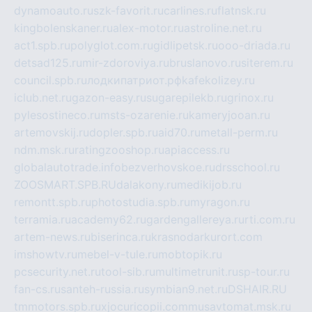
dynamoauto.ru
szk-favorit.ru
carlines.ru
flatnsk.ru
kingbolenskaner.ru
alex-motor.ru
astroline.net.ru
act1.spb.ru
polyglot.com.ru
gidlipetsk.ru
ooo-driada.ru
detsad125.ru
mir-zdoroviya.ru
bruslanovo.ru
siterem.ru
council.spb.ru
лодкипатриот.рф
kafekolizey.ru
iclub.net.ru
gazon-easy.ru
sugarepilekb.ru
grinox.ru
pylesostineco.ru
msts-ozarenie.ru
kameryjooan.ru
artemovskij.ru
dopler.spb.ru
aid70.ru
metall-perm.ru
ndm.msk.ru
ratingzooshop.ru
apiaccess.ru
globalautotrade.info
bezverhovskoe.ru
drsschool.ru
ZOOSMART.SPB.RU
dalakony.ru
medikijob.ru
remontt.spb.ru
photostudia.spb.ru
myragon.ru
terramia.ru
academy62.ru
gardengallereya.ru
rti.com.ru
artem-news.ru
biserinca.ru
krasnodarkurort.com
imshowtv.ru
mebel-v-tule.ru
mobtopik.ru
pcsecurity.net.ru
tool-sib.ru
multimetrunit.ru
sp-tour.ru
fan-cs.ru
santeh-russia.ru
symbian9.net.ru
DSHAIR.RU
tmmotors.spb.ru
xjocuricopii.com
musavtomat.msk.ru