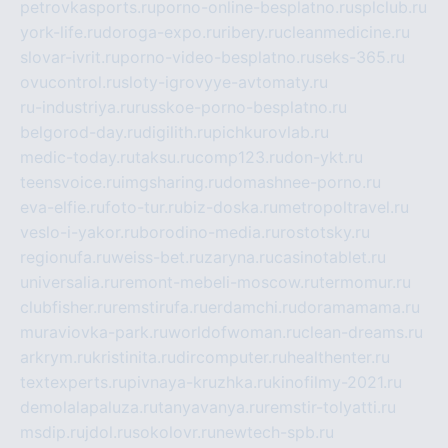
petrovkasports.ru
porno-online-besplatno.ru
splclub.ru
york-life.ru
doroga-expo.ru
ribery.ru
cleanmedicine.ru
slovar-ivrit.ru
porno-video-besplatno.ru
seks-365.ru
ovucontrol.ru
sloty-igrovyye-avtomaty.ru
ru-industriya.ru
russkoe-porno-besplatno.ru
belgorod-day.ru
digilith.ru
pichkurovlab.ru
medic-today.ru
taksu.ru
comp123.ru
don-ykt.ru
teensvoice.ru
imgsharing.ru
domashnee-porno.ru
eva-elfie.ru
foto-tur.ru
biz-doska.ru
metropoltravel.ru
veslo-i-yakor.ru
borodino-media.ru
rostotsky.ru
regionufa.ru
weiss-bet.ru
zaryna.ru
casinotablet.ru
universalia.ru
remont-mebeli-moscow.ru
termomur.ru
clubfisher.ru
remstirufa.ru
erdamchi.ru
doramamama.ru
muraviovka-park.ru
worldofwoman.ru
clean-dreams.ru
arkrym.ru
kristinita.ru
dircomputer.ru
healthenter.ru
textexperts.ru
pivnaya-kruzhka.ru
kinofilmy-2021.ru
demolalapaluza.ru
tanyavanya.ru
remstir-tolyatti.ru
msdip.ru
jdol.ru
sokolovr.ru
newtech-spb.ru