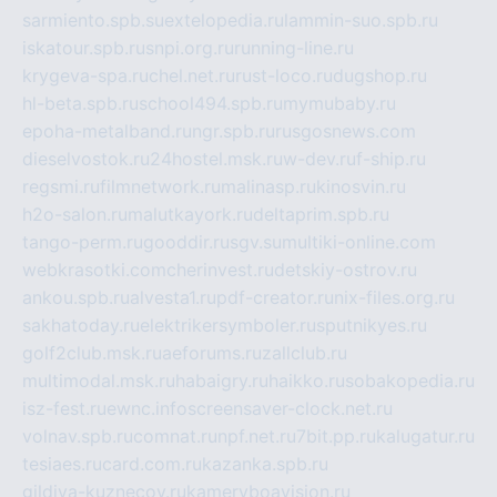
sarmiento.spb.su
extelopedia.ru
lammin-suo.spb.ru
iskatour.spb.ru
snpi.org.ru
running-line.ru
krygeva-spa.ru
chel.net.ru
rust-loco.ru
dugshop.ru
hl-beta.spb.ru
school494.spb.ru
mymubaby.ru
epoha-metalband.ru
ngr.spb.ru
rusgosnews.com
dieselvostok.ru
24hostel.msk.ru
w-dev.ru
f-ship.ru
regsmi.ru
filmnetwork.ru
malinasp.ru
kinosvin.ru
h2o-salon.ru
malutkayork.ru
deltaprim.spb.ru
tango-perm.ru
gooddir.ru
sgv.su
multiki-online.com
webkrasotki.com
cherinvest.ru
detskiy-ostrov.ru
ankou.spb.ru
alvesta1.ru
pdf-creator.ru
nix-files.org.ru
sakhatoday.ru
elektrikersymboler.ru
sputnikyes.ru
golf2club.msk.ru
aeforums.ru
zallclub.ru
multimodal.msk.ru
habaigry.ru
haikko.ru
sobakopedia.ru
isz-fest.ru
ewnc.info
screensaver-clock.net.ru
volnav.spb.ru
comnat.ru
npf.net.ru
7bit.pp.ru
kalugatur.ru
tesiaes.ru
card.com.ru
kazanka.spb.ru
gildiya-kuznecov.ru
kameryboavision.ru