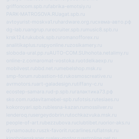
griffoncom.spb.ru
fabrika-emotsiy.ru
PARK-MATROSOVA.RU
agat.spb.ru
avtoyurist-moskva1.ru
hardware.org.ru
схема-авто.рф
dg-lab.ru
angrup.ru
recruiter.spb.ru
music8.spb.ru
krsk124.ru
kubok.spb.ru
romanofforex.ru
analitikaplus.ru
spyonline.ru
zosikamery.ru
sloboda-ural.pp.ru
AUTO-COM.SU
hohota.net
alimy.ru
online-z.com
aromat-vostoka.ru
otdelkaexp.ru
mobilvest.ru
bbd.net.ru
mebelshop.msk.ru
smp-forum.ru
bastion-td.ru
kosmoscreative.ru
avrmotors.ru
art-galadesign.ru
tiffany-c.ru
ecostep-samara.ru
d-p.spb.ru
галактика73.рф
sko.com.ru
davitamebel-spb.ru
fotsis.ru
tesiaes.ru
kokoroyari.spb.ru
blesna-kazan.ru
mossilver.ru
lenderoq.ru
sergeydobrin.ru
tochkazvuka.msk.ru
people-of-art.ru
bezzubova.ru
clubtibet.ru
orior-aks.ru
dynamoauto.ru
szk-favorit.ru
carlines.ru
flatnsk.ru
kingbolenskaner.ru
alex-motor.ru
astroline.net.ru