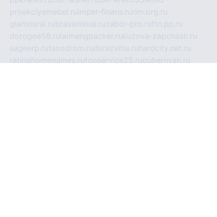
proekciyamebel.ru
imper-finans.ru
rim.org.ru
glamourai.ru
brassminus.ru
zabor-pro.ru
ftn.pp.ru
dorogoe58.ru
laimengpacker.ru
kuzova-zapchasti.ru
sageerp.ru
taxodrom.ru
dsrazvitie.ru
hardcity.net.ru
ratinghomegames.ru
topservice25.ru
gubernyan.ru
gtglasslined.ru
ii4.ru
tssport.spb.ru
andorra24.com
blackwallstreet.ru
oboimos.ru
optim-doors.com.ru
ikuch.ru
nycr.org.ru
npa21.ru
vremya-ch.spb.ru
desert000.ru
ivtorgi.ru
ifiori.ru
catalog-statei.ru
dcv.org.ru
spetsmaster174.ru
ipkameryhiseeu.ru
dum26.ru
ruspol.spb.ru
fr-opendp.ru
kam-solnyshko.ru
cheyenne-arapaho.ru
sevzapmetal.spb.ru
ted-lapidus.spb.ru
parasite-eliminator.ru
sigma-complete.ru
modernworld.ru
dama-moda.ru
eholot-group.ru
sk-nvkz.ru
DRONGOLD.RU
democratia2.ru
i-farmer.ru
mass-sport.org
jablonex.spb.ru
bookmess.ru
linkword.ru