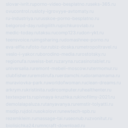
slovar-ivrit.ru
porno-video-besplatno.ru
seks-365.ru
ovucontrol.ru
sloty-igrovyye-avtomaty.ru
ru-industriya.ru
russkoe-porno-besplatno.ru
belgorod-day.ru
digilith.ru
pichkurovlab.ru
medic-today.ru
taksu.ru
comp123.ru
don-ykt.ru
teensvoice.ru
imgsharing.ru
domashnee-porno.ru
eva-elfie.ru
foto-tur.ru
biz-doska.ru
metropoltravel.ru
veslo-i-yakor.ru
borodino-media.ru
rostotsky.ru
regionufa.ru
weiss-bet.ru
zaryna.ru
casinotablet.ru
universalia.ru
remont-mebeli-moscow.ru
termomur.ru
clubfisher.ru
remstirufa.ru
erdamchi.ru
doramamama.ru
muraviovka-park.ru
worldofwoman.ru
clean-dreams.ru
arkrym.ru
kristinita.ru
dircomputer.ru
healthenter.ru
textexperts.ru
pivnaya-kruzhka.ru
kinofilmy-2021.ru
demolalapaluza.ru
tanyavanya.ru
remstir-tolyatti.ru
msdip.ru
jdol.ru
sokolovr.ru
newtech-spb.ru
rezemkleim.ru
massage-tai.ru
seonub.ru
zvonitut.ru
biolisichka24.ru
mncraft-download.ru