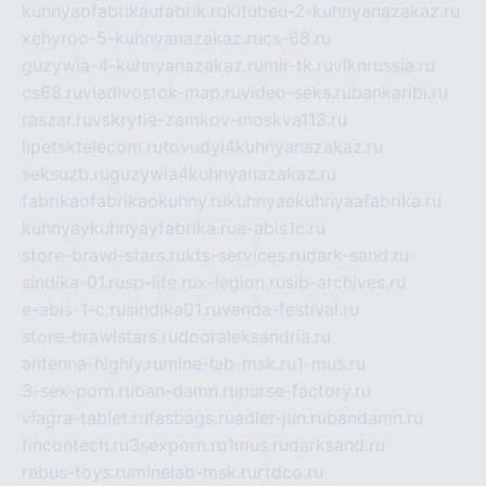
kuhnyaofabrikaufabrik.ru
kitubeu-2-kuhnyanazakaz.ru
xehyroo-5-kuhnyanazakaz.ru
cs-68.ru
guzywia-4-kuhnyanazakaz.ru
mir-tk.ru
vlknrussia.ru
cs68.ru
vladivostok-map.ru
video-seks.ru
bankaribi.ru
raszar.ru
vskrytie-zamkov-moskva113.ru
lipetsktelecom.ru
tovudyi4kuhnyanazakaz.ru
seksuzb.ru
guzywia4kuhnyanazakaz.ru
fabrikaofabrikaokuhny.ru
kuhnyaekuhnyaafabrika.ru
kuhnyaykuhnyayfabrika.ru
e-abis1c.ru
store-brawl-stars.ru
kts-services.ru
dark-sand.ru
sindika-01.ru
sp-life.ru
x-legion.ru
sib-archives.ru
e-abis-1-c.ru
sindika01.ru
venda-festival.ru
store-brawlstars.ru
dooraleksandria.ru
antenna-highly.ru
mine-lab-msk.ru
1-mus.ru
3-sex-porn.ru
ban-damn.ru
purse-factory.ru
viagra-tablet.ru
fasbags.ru
adler-jun.ru
bandamn.ru
fincontech.ru
3sexporn.ru
1mus.ru
darksand.ru
rebus-toys.ru
minelab-msk.ru
rtdco.ru