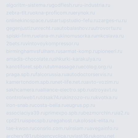
algoritm-sistema.ru
godflesh.ru
ru-industria.ru
zebra-tlt.ru
okna-proficom.ru
erynok.ru
onlinekinospace.ru
startupstudio-fefu.ru
zarges-ru.ru
gegenjustizunrecht.ru
autobalashov.ru
utrovortu.ru
spiski-firm.ru
elara-m.ru
kinomusorka.ru
mkcslava.ru
2bets.ru
vintovoykompressor.ru
birminghamvsfulham.ru
sarmat-komp.ru
pioneeri.ru
amadis-chocolate.ru
shkurki-karakulya.ru
kanotiforet.spb.ru
tutmassage.ru
ecolog.org.ru
praga.spb.ru
falcorussia.ru
autodoctorservis.ru
kamertondom.spb.ru
net-life.net.ru
avto-vozim.ru
sakhcamera.ru
alliance-electro.spb.ru
stroyavt.ru
controlweb1.ru
tdsak74.ru
kinzozo-ru.ru
kvotka.ru
iron-snab.ru
costa-bella.ru
eugrus.pp.ru
associaciya39.ru
primexpo.spb.ru
bezmorchin.ru
ia2.ru
cpt21.ru
ispecspb.ru
regahost.ru
kolosok-elita.ru
tae-kwon.ru
consrio.com.ru
insiam.ru
avegainfo.ru
archery161.ru
bigencyclica.ru
vlast16.ru
korru.net