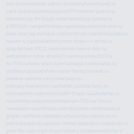
seo-prodvizhenie-sajtov-stroitelnyh-kompanij.ru
card-voice.ru
rulonnyygazon177.ru
snow-guard.ru
domizbrusa-9x12spb.ru
demaholding.ru
aalse.ru
a380club.ru
argentinamia.ru
perkoka.ru
movie-one.ru
perk-oka.ru
g-octopus.ru
sibarchives.ru
andreislyusar.ru
naruto-x.ru
pursefactory.ru
tor-lyubov-i-grom.ru
spayderhed-2022.ru
movieone.ru
evro-dez.ru
webamator.ru
ma-absolut1.ru
avtopomosch27.ru
nv-750.ru
news-plain.ru
nertansaga.ru
delanalad.ru
dizfiles.ru
youtubefree.ru
aria-family.ru
roadli.ru
planeta-samara.ru
mysmartbuy.ru
matrasy-kemerovo.ru
ashanet.ru
trade-farm.ru
dotcustoms.ru
domizbrusa9x12spb.ru
autodamp.ru
narasimha.ru
djcommodities.ru
nv750.ru
x-ton.ru
newsplain.ru
cardvoice.ru
modopaper.ru
manunae.ru
gbget.ru
alfeihavsalnassr.ru
madoma.ru
tajuncos.ru
petrovkasports.ru
porno-online-besplatno.ru
splclub.ru
york-life.ru
doroga-expo.ru
ribery.ru
cleanmedicine.ru