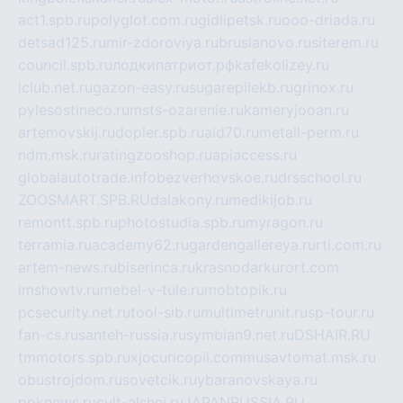
act1.spb.ru
polyglot.com.ru
gidlipetsk.ru
ooo-driada.ru
detsad125.ru
mir-zdoroviya.ru
bruslanovo.ru
siterem.ru
council.spb.ru
лодкипатриот.рф
kafekolizey.ru
iclub.net.ru
gazon-easy.ru
sugarepilekb.ru
grinox.ru
pylesostineco.ru
msts-ozarenie.ru
kameryjooan.ru
artemovskij.ru
dopler.spb.ru
aid70.ru
metall-perm.ru
ndm.msk.ru
ratingzooshop.ru
apiaccess.ru
globalautotrade.info
bezverhovskoe.ru
drsschool.ru
ZOOSMART.SPB.RU
dalakony.ru
medikijob.ru
remontt.spb.ru
photostudia.spb.ru
myragon.ru
terramia.ru
academy62.ru
gardengallereya.ru
rti.com.ru
artem-news.ru
biserinca.ru
krasnodarkurort.com
imshowtv.ru
mebel-v-tule.ru
mobtopik.ru
pcsecurity.net.ru
tool-sib.ru
multimetrunit.ru
sp-tour.ru
fan-cs.ru
santeh-russia.ru
symbian9.net.ru
DSHAIR.RU
tmmotors.spb.ru
xjocuricopii.com
musavtomat.msk.ru
obustrojdom.ru
sovetcik.ru
ybaranovskaya.ru
ppknews.ru
cult-alshei.ru
JAPANRUSSIA.RU