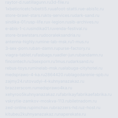
raytor-d.ru
atillagunn.ru
3d-file.ru
1xbeticricetc1xbetti5.ru
uafoot-statti.ru
e-abis1c.ru
store-brawl-stars.ru
kts-services.ru
dark-sand.ru
sindika-01.ru
sp-life.ru
x-legion.ru
sib-archives.ru
e-abis-1-c.ru
sindika01.ru
venda-festival.ru
store-brawlstars.ru
dooraleksandria.ru
antenna-highly.ru
mine-lab-msk.ru
1-mus.ru
3-sex-porn.ru
ban-damn.ru
purse-factory.ru
viagra-tablet.ru
fasbags.ru
adler-jun.ru
bandamn.ru
fincontech.ru
3sexporn.ru
1mus.ru
darksand.ru
rebus-toys.ru
minelab-msk.ru
alabuga-cityhotel.ru
medsprawo-4-ka.ru
2864420.ru
blagodarenie-spb.ru
zajmy24.ru
tovudyi-4-kuhnyanazakaz.ru
brazzerscom.ru
medsprawo4ka.ru
xehyroo5kuhnyanazakaz.ru
fabrikayfabrikaefabrika.ru
vskrytie-zamkov-moskva-113.ru
biletnadom.ru
zed-online.ru
pimchax.ru
brazzers-hd.ru
z-host.ru
kitubeu2kuhnyanazakaz.ru
naperekate.ru