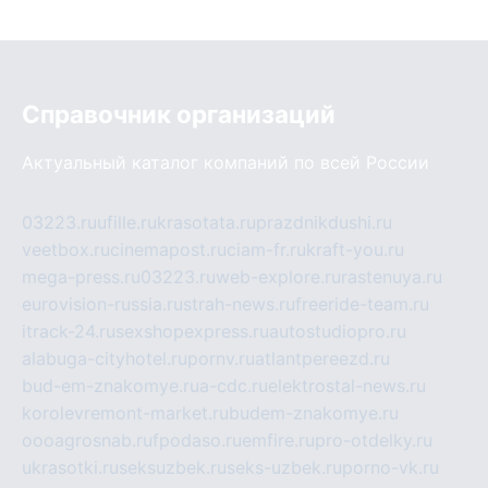
Справочник организаций
Актуальный каталог компаний по всей России
03223.ru
ufille.ru
krasotata.ru
prazdnikdushi.ru
veetbox.ru
cinemapost.ru
ciam-fr.ru
kraft-you.ru
mega-press.ru
03223.ru
web-explore.ru
rastenuya.ru
eurovision-russia.ru
strah-news.ru
freeride-team.ru
itrack-24.ru
sexshopexpress.ru
autostudiopro.ru
alabuga-cityhotel.ru
pornv.ru
atlantpereezd.ru
bud-em-znakomye.ru
a-cdc.ru
elektrostal-news.ru
korolevremont-market.ru
budem-znakomye.ru
oooagrosnab.ru
fpodaso.ru
emfire.ru
pro-otdelky.ru
ukrasotki.ru
seksuzbek.ru
seks-uzbek.ru
porno-vk.ru