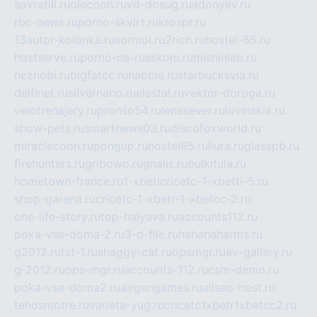
sovratili.ru
olecoon.ru
vd-dosug.ru
adonyev.ru
rbc-news.ru
porno-skvirt.ru
krospr.ru
13autor-kolonka.ru
sormol.ru
2rich.ru
hostel-65.ru
hostserve.ru
porno-na-russkom.ru
mishinlab.ru
neznobi.ru
bigfatcc.ru
habble.ru
starbucksvia.ru
delfinet.ru
silvernano.ru
elestal.ru
vektor-doroga.ru
velotrenajery.ru
pronso54.ru
lenasever.ru
lovinskix.ru
show-pets.ru
smartnews03.ru
discofoxworld.ru
miraclecoon.ru
pongup.ru
hostel65.ru
liura.ru
glasspb.ru
firehunters.ru
gribowo.ru
gnalis.ru
bulkitula.ru
hometown-france.ru
1-xbeticricetc-1-xbetti-5.ru
shop-garena.ru
cricetc-1-xbetr-1-xbetcc-2.ru
one-life-story.ru
top-halyava.ru
accounts112.ru
poka-vse-doma-2.ru
3-d-file.ru
hahahaharms.ru
g2012.ru
tst-1.ru
shaggy-cat.ru
opsmgr.ru
ev-gallery.ru
g-2012.ru
ops-mgr.ru
accounts-112.ru
csm-demo.ru
poka-vse-doma2.ru
airgungames.ru
allseo-host.ru
tehosmotre.ru
varieta-yug.ru
cricetc1xbetr1xbetcc2.ru