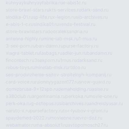
kuhnyaykuhnyayfabrika.ru
e-abis1c.ru
store-brawl-stars.ru
kts-services.ru
dark-sand.ru
sindika-01.ru
sp-life.ru
x-legion.ru
sib-archives.ru
e-abis-1-c.ru
sindika01.ru
venda-festival.ru
store-brawlstars.ru
dooraleksandria.ru
antenna-highly.ru
mine-lab-msk.ru
1-mus.ru
3-sex-porn.ru
ban-damn.ru
purse-factory.ru
viagra-tablet.ru
fasbags.ru
adler-jun.ru
bandamn.ru
fincontech.ru
3sexporn.ru
1mus.ru
darksand.ru
rebus-toys.ru
minelab-msk.ru
rtdco.ru
seo-prodvizhenie-sajtov-stroitelnyh-kompanij.ru
card-voice.ru
rulonnyygazon177.ru
snow-guard.ru
domizbrusa-9x12spb.ru
demaholding.ru
aalse.ru
a380club.ru
argentinamia.ru
perkoka.ru
movie-one.ru
perk-oka.ru
g-octopus.ru
sibarchives.ru
andreislyusar.ru
naruto-x.ru
pursefactory.ru
tor-lyubov-i-grom.ru
spayderhed-2022.ru
movieone.ru
evro-dez.ru
webamator.ru
ma-absolut1.ru
avtopomosch27.ru