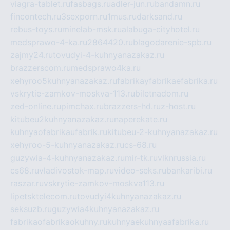
viagra-tablet.ru
fasbags.ru
adler-jun.ru
bandamn.ru
fincontech.ru
3sexporn.ru
1mus.ru
darksand.ru
rebus-toys.ru
minelab-msk.ru
alabuga-cityhotel.ru
medsprawo-4-ka.ru
2864420.ru
blagodarenie-spb.ru
zajmy24.ru
tovudyi-4-kuhnyanazakaz.ru
brazzerscom.ru
medsprawo4ka.ru
xehyroo5kuhnyanazakaz.ru
fabrikayfabrikaefabrika.ru
vskrytie-zamkov-moskva-113.ru
biletnadom.ru
zed-online.ru
pimchax.ru
brazzers-hd.ru
z-host.ru
kitubeu2kuhnyanazakaz.ru
naperekate.ru
kuhnyaofabrikaufabrik.ru
kitubeu-2-kuhnyanazakaz.ru
xehyroo-5-kuhnyanazakaz.ru
cs-68.ru
guzywia-4-kuhnyanazakaz.ru
mir-tk.ru
vlknrussia.ru
cs68.ru
vladivostok-map.ru
video-seks.ru
bankaribi.ru
raszar.ru
vskrytie-zamkov-moskva113.ru
lipetsktelecom.ru
tovudyi4kuhnyanazakaz.ru
seksuzb.ru
guzywia4kuhnyanazakaz.ru
fabrikaofabrikaokuhny.ru
kuhnyaekuhnyaafabrika.ru