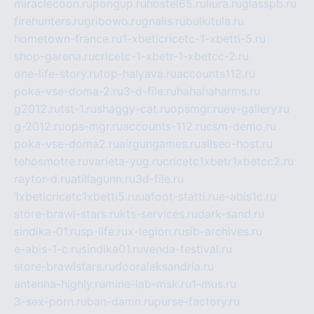
miraclecoon.ru
pongup.ru
hostel65.ru
liura.ru
glasspb.ru
firehunters.ru
gribowo.ru
gnalis.ru
bulkitula.ru
hometown-france.ru
1-xbeticricetc-1-xbetti-5.ru
shop-garena.ru
cricetc-1-xbetr-1-xbetcc-2.ru
one-life-story.ru
top-halyava.ru
accounts112.ru
poka-vse-doma-2.ru
3-d-file.ru
hahahaharms.ru
g2012.ru
tst-1.ru
shaggy-cat.ru
opsmgr.ru
ev-gallery.ru
g-2012.ru
ops-mgr.ru
accounts-112.ru
csm-demo.ru
poka-vse-doma2.ru
airgungames.ru
allseo-host.ru
tehosmotre.ru
varieta-yug.ru
cricetc1xbetr1xbetcc2.ru
raytor-d.ru
atillagunn.ru
3d-file.ru
1xbeticricetc1xbetti5.ru
uafoot-statti.ru
e-abis1c.ru
store-brawl-stars.ru
kts-services.ru
dark-sand.ru
sindika-01.ru
sp-life.ru
x-legion.ru
sib-archives.ru
e-abis-1-c.ru
sindika01.ru
venda-festival.ru
store-brawlstars.ru
dooraleksandria.ru
antenna-highly.ru
mine-lab-msk.ru
1-mus.ru
3-sex-porn.ru
ban-damn.ru
purse-factory.ru