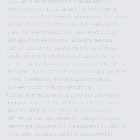
03223.ru
ufille.ru
krasotata.ru
prazdnikdushi.ru
veetbox.ru
cinemapost.ru
ciam-fr.ru
kraft-you.ru
mega-press.ru
03223.ru
web-explore.ru
rastenuya.ru
eurovision-russia.ru
strah-news.ru
freeride-team.ru
itrack-24.ru
sexshopexpress.ru
autostudiopro.ru
alabuga-cityhotel.ru
pornv.ru
atlantpereezd.ru
bud-em-znakomye.ru
a-cdc.ru
elektrostal-news.ru
korolevremont-market.ru
budem-znakomye.ru
oooagrosnab.ru
fpodaso.ru
emfire.ru
pro-otdelky.ru
ukrasotki.ru
seksuzbek.ru
seks-uzbek.ru
porno-vk.ru
sovratili.ru
olecoon.ru
vd-dosug.ru
adonyev.ru
rbc-news.ru
porno-skvirt.ru
krospr.ru
13autor-kolonka.ru
sormol.ru
2rich.ru
hostel-65.ru
hostserve.ru
porno-na-russkom.ru
mishinlab.ru
neznobi.ru
bigfatcc.ru
habble.ru
starbucksvia.ru
delfinet.ru
silvernano.ru
elestal.ru
vektor-doroga.ru
velotrenajery.ru
pronso54.ru
lenasever.ru
lovinskix.ru
show-pets.ru
smartnews03.ru
discofoxworld.ru