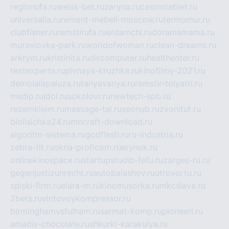
regionufa.ru
weiss-bet.ru
zaryna.ru
casinotablet.ru
universalia.ru
remont-mebeli-moscow.ru
termomur.ru
clubfisher.ru
remstirufa.ru
erdamchi.ru
doramamama.ru
muraviovka-park.ru
worldofwoman.ru
clean-dreams.ru
arkrym.ru
kristinita.ru
dircomputer.ru
healthenter.ru
textexperts.ru
pivnaya-kruzhka.ru
kinofilmy-2021.ru
demolalapaluza.ru
tanyavanya.ru
remstir-tolyatti.ru
msdip.ru
jdol.ru
sokolovr.ru
newtech-spb.ru
rezemkleim.ru
massage-tai.ru
seonub.ru
zvonitut.ru
biolisichka24.ru
mncraft-download.ru
algoritm-sistema.ru
godflesh.ru
ru-industria.ru
zebra-tlt.ru
okna-proficom.ru
erynok.ru
onlinekinospace.ru
startupstudio-fefu.ru
zarges-ru.ru
gegenjustizunrecht.ru
autobalashov.ru
utrovortu.ru
spiski-firm.ru
elara-m.ru
kinomusorka.ru
mkcslava.ru
2bets.ru
vintovoykompressor.ru
birminghamvsfulham.ru
sarmat-komp.ru
pioneeri.ru
amadis-chocolate.ru
shkurki-karakulya.ru