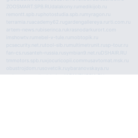
ZOOSMART.SPB.RU
dalakony.ru
medikijob.ru
remontt.spb.ru
photostudia.spb.ru
myragon.ru
terramia.ru
academy62.ru
gardengallereya.ru
rti.com.ru
artem-news.ru
biserinca.ru
krasnodarkurort.com
imshowtv.ru
mebel-v-tule.ru
mobtopik.ru
pcsecurity.net.ru
tool-sib.ru
multimetrunit.ru
sp-tour.ru
fan-cs.ru
santeh-russia.ru
symbian9.net.ru
DSHAIR.RU
tmmotors.spb.ru
xjocuricopii.com
musavtomat.msk.ru
obustrojdom.ru
sovetcik.ru
ybaranovskaya.ru
ppknews.ru
cult-alshei.ru
JAPANRUSSIA.RU
proekciyamebel.ru
imper-finans.ru
rim.org.ru
glamourai.ru
brassminus.ru
zabor-pro.ru
ftn.pp.ru
dorogoe58.ru
laimengpacker.ru
kuzova-zapchasti.ru
sageerp.ru
taxodrom.ru
dsrazvitie.ru
hardcity.net.ru
ratinghomegames.ru
topservice25.ru
gubernyan.ru
gtglasslined.ru
ii4.ru
tssport.spb.ru
andorra24.com
blackwallstreet.ru
oboimos.ru
optim-doors.com.ru
ikuch.ru
nycr.org.ru
npa21.ru
vremya-ch.spb.ru