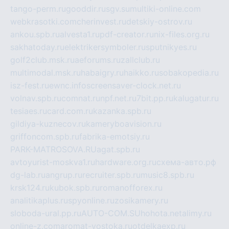
tango-perm.ru
gooddir.ru
sgv.su
multiki-online.com
webkrasotki.com
cherinvest.ru
detskiy-ostrov.ru
ankou.spb.ru
alvesta1.ru
pdf-creator.ru
nix-files.org.ru
sakhatoday.ru
elektrikersymboler.ru
sputnikyes.ru
golf2club.msk.ru
aeforums.ru
zallclub.ru
multimodal.msk.ru
habaigry.ru
haikko.ru
sobakopedia.ru
isz-fest.ru
ewnc.info
screensaver-clock.net.ru
volnav.spb.ru
comnat.ru
npf.net.ru
7bit.pp.ru
kalugatur.ru
tesiaes.ru
card.com.ru
kazanka.spb.ru
gildiya-kuznecov.ru
kameryboavision.ru
griffoncom.spb.ru
fabrika-emotsiy.ru
PARK-MATROSOVA.RU
agat.spb.ru
avtoyurist-moskva1.ru
hardware.org.ru
схема-авто.рф
dg-lab.ru
angrup.ru
recruiter.spb.ru
music8.spb.ru
krsk124.ru
kubok.spb.ru
romanofforex.ru
analitikaplus.ru
spyonline.ru
zosikamery.ru
sloboda-ural.pp.ru
AUTO-COM.SU
hohota.net
alimy.ru
online-z.com
aromat-vostoka.ru
otdelkaexp.ru