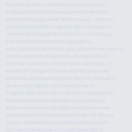
kanotiforet.spb.ru
tutmassage.ru
ecolog.org.ru
praga.spb.ru
falcorussia.ru
autodoctorservis.ru
kamertondom.spb.ru
net-life.net.ru
avto-vozim.ru
sakhcamera.ru
alliance-electro.spb.ru
stroyavt.ru
controlweb1.ru
tdsak74.ru
kinzozo-ru.ru
kvotka.ru
iron-snab.ru
costa-bella.ru
eugrus.pp.ru
associaciya39.ru
primexpo.spb.ru
bezmorchin.ru
ia2.ru
cpt21.ru
ispecspb.ru
regahost.ru
kolosok-elita.ru
tae-kwon.ru
consrio.com.ru
insiam.ru
avegainfo.ru
archery161.ru
bigencyclica.ru
vlast16.ru
korru.net
sarmiento.spb.su
extelopedia.ru
lammin-suo.spb.ru
iskatour.spb.ru
snpi.org.ru
running-line.ru
krygeva-spa.ru
chel.net.ru
rust-loco.ru
dugshop.ru
hl-beta.spb.ru
school494.spb.ru
mymubaby.ru
epoha-metalband.ru
ngr.spb.ru
rusgosnews.com
dieselvostok.ru
24hostel.msk.ru
w-dev.ru
f-ship.ru
regsmi.ru
filmnetwork.ru
malinasp.ru
kinosvin.ru
h2o-salon.ru
malutkayork.ru
deltaprim.spb.ru