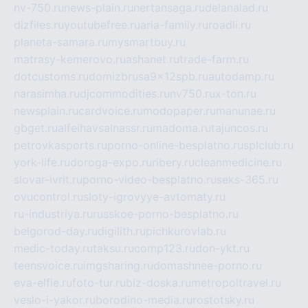
nv-750.ru
news-plain.ru
nertansaga.ru
delanalad.ru
dizfiles.ru
youtubefree.ru
aria-family.ru
roadli.ru
planeta-samara.ru
mysmartbuy.ru
matrasy-kemerovo.ru
ashanet.ru
trade-farm.ru
dotcustoms.ru
domizbrusa9x12spb.ru
autodamp.ru
narasimha.ru
djcommodities.ru
nv750.ru
x-ton.ru
newsplain.ru
cardvoice.ru
modopaper.ru
manunae.ru
gbget.ru
alfeihavsalnassr.ru
madoma.ru
tajuncos.ru
petrovkasports.ru
porno-online-besplatno.ru
splclub.ru
york-life.ru
doroga-expo.ru
ribery.ru
cleanmedicine.ru
slovar-ivrit.ru
porno-video-besplatno.ru
seks-365.ru
ovucontrol.ru
sloty-igrovyye-avtomaty.ru
ru-industriya.ru
russkoe-porno-besplatno.ru
belgorod-day.ru
digilith.ru
pichkurovlab.ru
medic-today.ru
taksu.ru
comp123.ru
don-ykt.ru
teensvoice.ru
imgsharing.ru
domashnee-porno.ru
eva-elfie.ru
foto-tur.ru
biz-doska.ru
metropoltravel.ru
veslo-i-yakor.ru
borodino-media.ru
rostotsky.ru