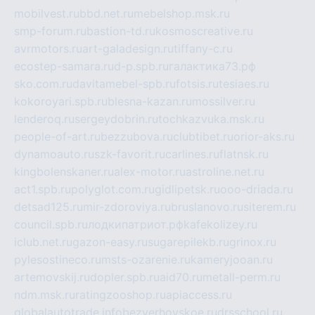
mobilvest.ru
bbd.net.ru
mebelshop.msk.ru
smp-forum.ru
bastion-td.ru
kosmoscreative.ru
avrmotors.ru
art-galadesign.ru
tiffany-c.ru
ecostep-samara.ru
d-p.spb.ru
галактика73.рф
sko.com.ru
davitamebel-spb.ru
fotsis.ru
tesiaes.ru
kokoroyari.spb.ru
blesna-kazan.ru
mossilver.ru
lenderoq.ru
sergeydobrin.ru
tochkazvuka.msk.ru
people-of-art.ru
bezzubova.ru
clubtibet.ru
orior-aks.ru
dynamoauto.ru
szk-favorit.ru
carlines.ru
flatnsk.ru
kingbolenskaner.ru
alex-motor.ru
astroline.net.ru
act1.spb.ru
polyglot.com.ru
gidlipetsk.ru
ooo-driada.ru
detsad125.ru
mir-zdoroviya.ru
bruslanovo.ru
siterem.ru
council.spb.ru
лодкипатриот.рф
kafekolizey.ru
iclub.net.ru
gazon-easy.ru
sugarepilekb.ru
grinox.ru
pylesostineco.ru
msts-ozarenie.ru
kameryjooan.ru
artemovskij.ru
dopler.spb.ru
aid70.ru
metall-perm.ru
ndm.msk.ru
ratingzooshop.ru
apiaccess.ru
globalautotrade.info
bezverhovskoe.ru
drsschool.ru