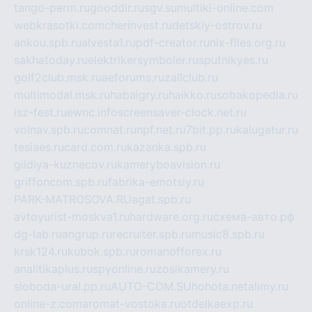
tango-perm.ru
gooddir.ru
sgv.su
multiki-online.com
webkrasotki.com
cherinvest.ru
detskiy-ostrov.ru
ankou.spb.ru
alvesta1.ru
pdf-creator.ru
nix-files.org.ru
sakhatoday.ru
elektrikersymboler.ru
sputnikyes.ru
golf2club.msk.ru
aeforums.ru
zallclub.ru
multimodal.msk.ru
habaigry.ru
haikko.ru
sobakopedia.ru
isz-fest.ru
ewnc.info
screensaver-clock.net.ru
volnav.spb.ru
comnat.ru
npf.net.ru
7bit.pp.ru
kalugatur.ru
tesiaes.ru
card.com.ru
kazanka.spb.ru
gildiya-kuznecov.ru
kameryboavision.ru
griffoncom.spb.ru
fabrika-emotsiy.ru
PARK-MATROSOVA.RU
agat.spb.ru
avtoyurist-moskva1.ru
hardware.org.ru
схема-авто.рф
dg-lab.ru
angrup.ru
recruiter.spb.ru
music8.spb.ru
krsk124.ru
kubok.spb.ru
romanofforex.ru
analitikaplus.ru
spyonline.ru
zosikamery.ru
sloboda-ural.pp.ru
AUTO-COM.SU
hohota.net
alimy.ru
online-z.com
aromat-vostoka.ru
otdelkaexp.ru