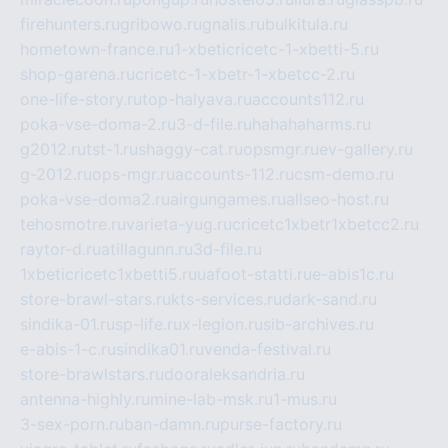
firehunters.ru
gribowo.ru
gnalis.ru
bulkitula.ru
hometown-france.ru
1-xbeticricetc-1-xbetti-5.ru
shop-garena.ru
cricetc-1-xbetr-1-xbetcc-2.ru
one-life-story.ru
top-halyava.ru
accounts112.ru
poka-vse-doma-2.ru
3-d-file.ru
hahahaharms.ru
g2012.ru
tst-1.ru
shaggy-cat.ru
opsmgr.ru
ev-gallery.ru
g-2012.ru
ops-mgr.ru
accounts-112.ru
csm-demo.ru
poka-vse-doma2.ru
airgungames.ru
allseo-host.ru
tehosmotre.ru
varieta-yug.ru
cricetc1xbetr1xbetcc2.ru
raytor-d.ru
atillagunn.ru
3d-file.ru
1xbeticricetc1xbetti5.ru
uafoot-statti.ru
e-abis1c.ru
store-brawl-stars.ru
kts-services.ru
dark-sand.ru
sindika-01.ru
sp-life.ru
x-legion.ru
sib-archives.ru
e-abis-1-c.ru
sindika01.ru
venda-festival.ru
store-brawlstars.ru
dooraleksandria.ru
antenna-highly.ru
mine-lab-msk.ru
1-mus.ru
3-sex-porn.ru
ban-damn.ru
purse-factory.ru