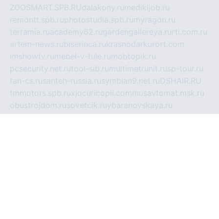
ZOOSMART.SPB.RU
dalakony.ru
medikijob.ru
remontt.spb.ru
photostudia.spb.ru
myragon.ru
terramia.ru
academy62.ru
gardengallereya.ru
rti.com.ru
artem-news.ru
biserinca.ru
krasnodarkurort.com
imshowtv.ru
mebel-v-tule.ru
mobtopik.ru
pcsecurity.net.ru
tool-sib.ru
multimetrunit.ru
sp-tour.ru
fan-cs.ru
santeh-russia.ru
symbian9.net.ru
DSHAIR.RU
tmmotors.spb.ru
xjocuricopii.com
musavtomat.msk.ru
obustrojdom.ru
sovetcik.ru
ybaranovskaya.ru
ppknews.ru
cult-alshei.ru
JAPANRUSSIA.RU
proekciyamebel.ru
imper-finans.ru
rim.org.ru
glamourai.ru
brassminus.ru
zabor-pro.ru
ftn.pp.ru
dorogoe58.ru
laimengpacker.ru
kuzova-zapchasti.ru
sageerp.ru
taxodrom.ru
dsrazvitie.ru
hardcity.net.ru
ratinghomegames.ru
topservice25.ru
gubernyan.ru
gtglasslined.ru
ii4.ru
tssport.spb.ru
andorra24.com
blackwallstreet.ru
oboimos.ru
optim-doors.com.ru
ikuch.ru
nycr.org.ru
npa21.ru
vremya-ch.spb.ru