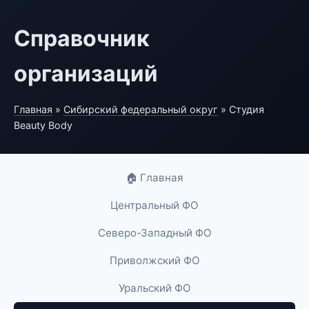
Справочник
организаций
Главная
»
Сибирский федеральный округ
» Студия
Beauty Body
🏠 Главная
Центральный ФО
Северо-Западный ФО
Приволжский ФО
Уральский ФО