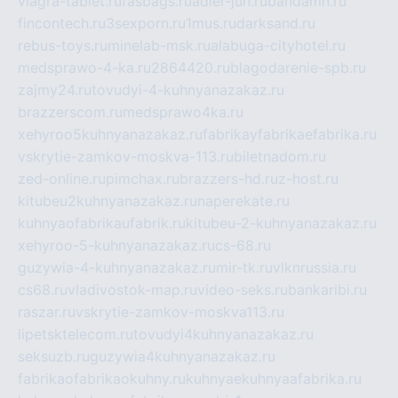
viagra-tablet.ru
fasbags.ru
adler-jun.ru
bandamn.ru
fincontech.ru
3sexporn.ru
1mus.ru
darksand.ru
rebus-toys.ru
minelab-msk.ru
alabuga-cityhotel.ru
medsprawo-4-ka.ru
2864420.ru
blagodarenie-spb.ru
zajmy24.ru
tovudyi-4-kuhnyanazakaz.ru
brazzerscom.ru
medsprawo4ka.ru
xehyroo5kuhnyanazakaz.ru
fabrikayfabrikaefabrika.ru
vskrytie-zamkov-moskva-113.ru
biletnadom.ru
zed-online.ru
pimchax.ru
brazzers-hd.ru
z-host.ru
kitubeu2kuhnyanazakaz.ru
naperekate.ru
kuhnyaofabrikaufabrik.ru
kitubeu-2-kuhnyanazakaz.ru
xehyroo-5-kuhnyanazakaz.ru
cs-68.ru
guzywia-4-kuhnyanazakaz.ru
mir-tk.ru
vlknrussia.ru
cs68.ru
vladivostok-map.ru
video-seks.ru
bankaribi.ru
raszar.ru
vskrytie-zamkov-moskva113.ru
lipetsktelecom.ru
tovudyi4kuhnyanazakaz.ru
seksuzb.ru
guzywia4kuhnyanazakaz.ru
fabrikaofabrikaokuhny.ru
kuhnyaekuhnyaafabrika.ru