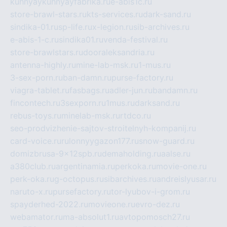
kuhnyaykuhnyayfabrika.ru
e-abis1c.ru
store-brawl-stars.ru
kts-services.ru
dark-sand.ru
sindika-01.ru
sp-life.ru
x-legion.ru
sib-archives.ru
e-abis-1-c.ru
sindika01.ru
venda-festival.ru
store-brawlstars.ru
dooraleksandria.ru
antenna-highly.ru
mine-lab-msk.ru
1-mus.ru
3-sex-porn.ru
ban-damn.ru
purse-factory.ru
viagra-tablet.ru
fasbags.ru
adler-jun.ru
bandamn.ru
fincontech.ru
3sexporn.ru
1mus.ru
darksand.ru
rebus-toys.ru
minelab-msk.ru
rtdco.ru
seo-prodvizhenie-sajtov-stroitelnyh-kompanij.ru
card-voice.ru
rulonnyygazon177.ru
snow-guard.ru
domizbrusa-9x12spb.ru
demaholding.ru
aalse.ru
a380club.ru
argentinamia.ru
perkoka.ru
movie-one.ru
perk-oka.ru
g-octopus.ru
sibarchives.ru
andreislyusar.ru
naruto-x.ru
pursefactory.ru
tor-lyubov-i-grom.ru
spayderhed-2022.ru
movieone.ru
evro-dez.ru
webamator.ru
ma-absolut1.ru
avtopomosch27.ru