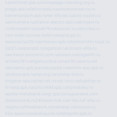
kanotiforet.spb.ru
tutmassage.ru
ecolog.org.ru
praga.spb.ru
falcorussia.ru
autodoctorservis.ru
kamertondom.spb.ru
net-life.net.ru
avto-vozim.ru
sakhcamera.ru
alliance-electro.spb.ru
stroyavt.ru
controlweb1.ru
tdsak74.ru
kinzozo-ru.ru
kvotka.ru
iron-snab.ru
costa-bella.ru
eugrus.pp.ru
associaciya39.ru
primexpo.spb.ru
bezmorchin.ru
ia2.ru
cpt21.ru
ispecspb.ru
regahost.ru
kolosok-elita.ru
tae-kwon.ru
consrio.com.ru
insiam.ru
avegainfo.ru
archery161.ru
bigencyclica.ru
vlast16.ru
korru.net
sarmiento.spb.su
extelopedia.ru
lammin-suo.spb.ru
iskatour.spb.ru
snpi.org.ru
running-line.ru
krygeva-spa.ru
chel.net.ru
rust-loco.ru
dugshop.ru
hl-beta.spb.ru
school494.spb.ru
mymubaby.ru
epoha-metalband.ru
ngr.spb.ru
rusgosnews.com
dieselvostok.ru
24hostel.msk.ru
w-dev.ru
f-ship.ru
regsmi.ru
filmnetwork.ru
malinasp.ru
kinosvin.ru
h2o-salon.ru
malutkayork.ru
deltaprim.spb.ru