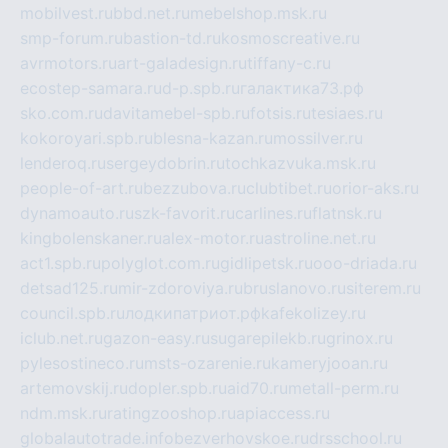
mobilvest.ru
bbd.net.ru
mebelshop.msk.ru
smp-forum.ru
bastion-td.ru
kosmoscreative.ru
avrmotors.ru
art-galadesign.ru
tiffany-c.ru
ecostep-samara.ru
d-p.spb.ru
галактика73.рф
sko.com.ru
davitamebel-spb.ru
fotsis.ru
tesiaes.ru
kokoroyari.spb.ru
blesna-kazan.ru
mossilver.ru
lenderoq.ru
sergeydobrin.ru
tochkazvuka.msk.ru
people-of-art.ru
bezzubova.ru
clubtibet.ru
orior-aks.ru
dynamoauto.ru
szk-favorit.ru
carlines.ru
flatnsk.ru
kingbolenskaner.ru
alex-motor.ru
astroline.net.ru
act1.spb.ru
polyglot.com.ru
gidlipetsk.ru
ooo-driada.ru
detsad125.ru
mir-zdoroviya.ru
bruslanovo.ru
siterem.ru
council.spb.ru
лодкипатриот.рф
kafekolizey.ru
iclub.net.ru
gazon-easy.ru
sugarepilekb.ru
grinox.ru
pylesostineco.ru
msts-ozarenie.ru
kameryjooan.ru
artemovskij.ru
dopler.spb.ru
aid70.ru
metall-perm.ru
ndm.msk.ru
ratingzooshop.ru
apiaccess.ru
globalautotrade.info
bezverhovskoe.ru
drsschool.ru