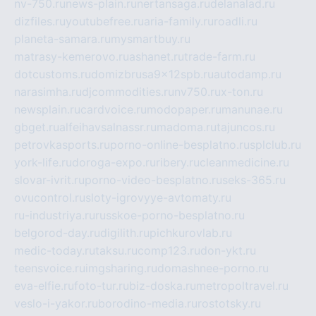
nv-750.ru
news-plain.ru
nertansaga.ru
delanalad.ru
dizfiles.ru
youtubefree.ru
aria-family.ru
roadli.ru
planeta-samara.ru
mysmartbuy.ru
matrasy-kemerovo.ru
ashanet.ru
trade-farm.ru
dotcustoms.ru
domizbrusa9x12spb.ru
autodamp.ru
narasimha.ru
djcommodities.ru
nv750.ru
x-ton.ru
newsplain.ru
cardvoice.ru
modopaper.ru
manunae.ru
gbget.ru
alfeihavsalnassr.ru
madoma.ru
tajuncos.ru
petrovkasports.ru
porno-online-besplatno.ru
splclub.ru
york-life.ru
doroga-expo.ru
ribery.ru
cleanmedicine.ru
slovar-ivrit.ru
porno-video-besplatno.ru
seks-365.ru
ovucontrol.ru
sloty-igrovyye-avtomaty.ru
ru-industriya.ru
russkoe-porno-besplatno.ru
belgorod-day.ru
digilith.ru
pichkurovlab.ru
medic-today.ru
taksu.ru
comp123.ru
don-ykt.ru
teensvoice.ru
imgsharing.ru
domashnee-porno.ru
eva-elfie.ru
foto-tur.ru
biz-doska.ru
metropoltravel.ru
veslo-i-yakor.ru
borodino-media.ru
rostotsky.ru