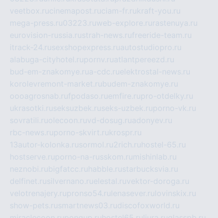
veetbox.ru
cinemapost.ru
ciam-fr.ru
kraft-you.ru
mega-press.ru
03223.ru
web-explore.ru
rastenuya.ru
eurovision-russia.ru
strah-news.ru
freeride-team.ru
itrack-24.ru
sexshopexpress.ru
autostudiopro.ru
alabuga-cityhotel.ru
pornv.ru
atlantpereezd.ru
bud-em-znakomye.ru
a-cdc.ru
elektrostal-news.ru
korolevremont-market.ru
budem-znakomye.ru
oooagrosnab.ru
fpodaso.ru
emfire.ru
pro-otdelky.ru
ukrasotki.ru
seksuzbek.ru
seks-uzbek.ru
porno-vk.ru
sovratili.ru
olecoon.ru
vd-dosug.ru
adonyev.ru
rbc-news.ru
porno-skvirt.ru
krospr.ru
13autor-kolonka.ru
sormol.ru
2rich.ru
hostel-65.ru
hostserve.ru
porno-na-russkom.ru
mishinlab.ru
neznobi.ru
bigfatcc.ru
habble.ru
starbucksvia.ru
delfinet.ru
silvernano.ru
elestal.ru
vektor-doroga.ru
velotrenajery.ru
pronso54.ru
lenasever.ru
lovinskix.ru
show-pets.ru
smartnews03.ru
discofoxworld.ru
miraclecoon.ru
pongup.ru
hostel65.ru
liura.ru
glasspb.ru