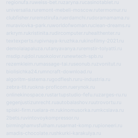
regionufa.ru
weiss-bet.ru
zaryna.ru
casinotablet.ru
universalia.ru
remont-mebeli-moscow.ru
termomur.ru
clubfisher.ru
remstirufa.ru
erdamchi.ru
doramamama.ru
muraviovka-park.ru
worldofwoman.ru
clean-dreams.ru
arkrym.ru
kristinita.ru
dircomputer.ru
healthenter.ru
textexperts.ru
pivnaya-kruzhka.ru
kinofilmy-2021.ru
demolalapaluza.ru
tanyavanya.ru
remstir-tolyatti.ru
msdip.ru
jdol.ru
sokolovr.ru
newtech-spb.ru
rezemkleim.ru
massage-tai.ru
seonub.ru
zvonitut.ru
biolisichka24.ru
mncraft-download.ru
algoritm-sistema.ru
godflesh.ru
ru-industria.ru
zebra-tlt.ru
okna-proficom.ru
erynok.ru
onlinekinospace.ru
startupstudio-fefu.ru
zarges-ru.ru
gegenjustizunrecht.ru
autobalashov.ru
utrovortu.ru
spiski-firm.ru
elara-m.ru
kinomusorka.ru
mkcslava.ru
2bets.ru
vintovoykompressor.ru
birminghamvsfulham.ru
sarmat-komp.ru
pioneeri.ru
amadis-chocolate.ru
shkurki-karakulya.ru