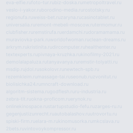
eva-elfie.ru
foto-tur.ru
biz-doska.ru
metropoltravel.ru
veslo-i-yakor.ru
borodino-media.ru
rostotsky.ru
regionufa.ru
weiss-bet.ru
zaryna.ru
casinotablet.ru
universalia.ru
remont-mebeli-moscow.ru
termomur.ru
clubfisher.ru
remstirufa.ru
erdamchi.ru
doramamama.ru
muraviovka-park.ru
worldofwoman.ru
clean-dreams.ru
arkrym.ru
kristinita.ru
dircomputer.ru
healthenter.ru
textexperts.ru
pivnaya-kruzhka.ru
kinofilmy-2021.ru
demolalapaluza.ru
tanyavanya.ru
remstir-tolyatti.ru
msdip.ru
jdol.ru
sokolovr.ru
newtech-spb.ru
rezemkleim.ru
massage-tai.ru
seonub.ru
zvonitut.ru
biolisichka24.ru
mncraft-download.ru
algoritm-sistema.ru
godflesh.ru
ru-industria.ru
zebra-tlt.ru
okna-proficom.ru
erynok.ru
onlinekinospace.ru
startupstudio-fefu.ru
zarges-ru.ru
gegenjustizunrecht.ru
autobalashov.ru
utrovortu.ru
spiski-firm.ru
elara-m.ru
kinomusorka.ru
mkcslava.ru
2bets.ru
vintovoykompressor.ru