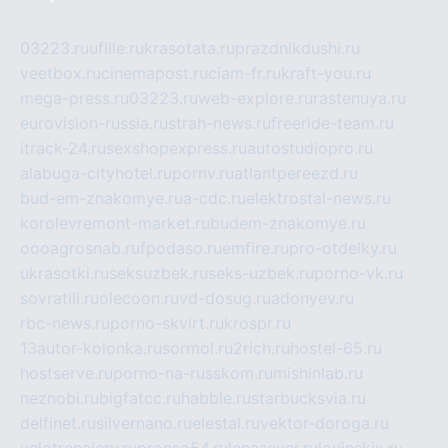
03223.ru
ufille.ru
krasotata.ru
prazdnikdushi.ru
veetbox.ru
cinemapost.ru
ciam-fr.ru
kraft-you.ru
mega-press.ru
03223.ru
web-explore.ru
rastenuya.ru
eurovision-russia.ru
strah-news.ru
freeride-team.ru
itrack-24.ru
sexshopexpress.ru
autostudiopro.ru
alabuga-cityhotel.ru
pornv.ru
atlantpereezd.ru
bud-em-znakomye.ru
a-cdc.ru
elektrostal-news.ru
korolevremont-market.ru
budem-znakomye.ru
oooagrosnab.ru
fpodaso.ru
emfire.ru
pro-otdelky.ru
ukrasotki.ru
seksuzbek.ru
seks-uzbek.ru
porno-vk.ru
sovratili.ru
olecoon.ru
vd-dosug.ru
adonyev.ru
rbc-news.ru
porno-skvirt.ru
krospr.ru
13autor-kolonka.ru
sormol.ru
2rich.ru
hostel-65.ru
hostserve.ru
porno-na-russkom.ru
mishinlab.ru
neznobi.ru
bigfatcc.ru
habble.ru
starbucksvia.ru
delfinet.ru
silvernano.ru
elestal.ru
vektor-doroga.ru
velotrenajery.ru
pronso54.ru
lenasever.ru
lovinskix.ru