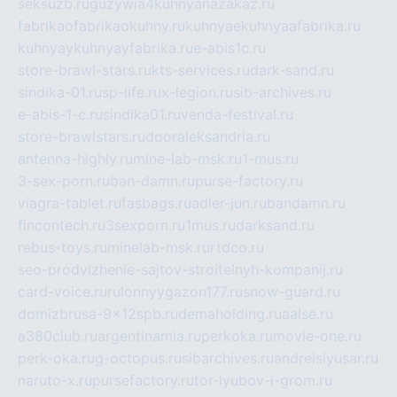
seksuzb.ru
guzywia4kuhnyanazakaz.ru
fabrikaofabrikaokuhny.ru
kuhnyaekuhnyaafabrika.ru
kuhnyaykuhnyayfabrika.ru
e-abis1c.ru
store-brawl-stars.ru
kts-services.ru
dark-sand.ru
sindika-01.ru
sp-life.ru
x-legion.ru
sib-archives.ru
e-abis-1-c.ru
sindika01.ru
venda-festival.ru
store-brawlstars.ru
dooraleksandria.ru
antenna-highly.ru
mine-lab-msk.ru
1-mus.ru
3-sex-porn.ru
ban-damn.ru
purse-factory.ru
viagra-tablet.ru
fasbags.ru
adler-jun.ru
bandamn.ru
fincontech.ru
3sexporn.ru
1mus.ru
darksand.ru
rebus-toys.ru
minelab-msk.ru
rtdco.ru
seo-prodvizhenie-sajtov-stroitelnyh-kompanij.ru
card-voice.ru
rulonnyygazon177.ru
snow-guard.ru
domizbrusa-9x12spb.ru
demaholding.ru
aalse.ru
a380club.ru
argentinamia.ru
perkoka.ru
movie-one.ru
perk-oka.ru
g-octopus.ru
sibarchives.ru
andreislyusar.ru
naruto-x.ru
pursefactory.ru
tor-lyubov-i-grom.ru