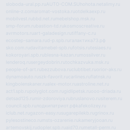
sloboda-ural.pp.ru
AUTO-COM.SU
hohota.net
alimy.ru
online-z.com
aromat-vostoka.ru
otdelkaexp.ru
mobilvest.ru
bbd.net.ru
mebelshop.msk.ru
smp-forum.ru
bastion-td.ru
kosmoscreative.ru
avrmotors.ru
art-galadesign.ru
tiffany-c.ru
ecostep-samara.ru
d-p.spb.ru
галактика73.рф
sko.com.ru
davitamebel-spb.ru
fotsis.ru
tesiaes.ru
kokoroyari.spb.ru
blesna-kazan.ru
mossilver.ru
lenderoq.ru
sergeydobrin.ru
tochkazvuka.msk.ru
people-of-art.ru
bezzubova.ru
clubtibet.ru
orior-aks.ru
dynamoauto.ru
szk-favorit.ru
carlines.ru
flatnsk.ru
kingbolenskaner.ru
alex-motor.ru
astroline.net.ru
act1.spb.ru
polyglot.com.ru
gidlipetsk.ru
ooo-driada.ru
detsad125.ru
mir-zdoroviya.ru
bruslanovo.ru
siterem.ru
council.spb.ru
лодкипатриот.рф
kafekolizey.ru
iclub.net.ru
gazon-easy.ru
sugarepilekb.ru
grinox.ru
pylesostineco.ru
msts-ozarenie.ru
kameryjooan.ru
artemovskij.ru
dopler.spb.ru
aid70.ru
metall-perm.ru