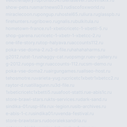
show-pets.ru
smartnews03.ru
discofoxworld.ru
miraclecoon.ru
pongup.ru
hostel65.ru
liura.ru
glasspb.ru
firehunters.ru
gribowo.ru
gnalis.ru
bulkitula.ru
hometown-france.ru
1-xbeticricetc-1-xbetti-5.ru
shop-garena.ru
cricetc-1-xbetr-1-xbetcc-2.ru
one-life-story.ru
top-halyava.ru
accounts112.ru
poka-vse-doma-2.ru
3-d-file.ru
hahahaharms.ru
g2012.ru
tst-1.ru
shaggy-cat.ru
opsmgr.ru
ev-gallery.ru
g-2012.ru
ops-mgr.ru
accounts-112.ru
csm-demo.ru
poka-vse-doma2.ru
airgungames.ru
allseo-host.ru
tehosmotre.ru
varieta-yug.ru
cricetc1xbetr1xbetcc2.ru
raytor-d.ru
atillagunn.ru
3d-file.ru
1xbeticricetc1xbetti5.ru
uafoot-statti.ru
e-abis1c.ru
store-brawl-stars.ru
kts-services.ru
dark-sand.ru
sindika-01.ru
sp-life.ru
x-legion.ru
sib-archives.ru
e-abis-1-c.ru
sindika01.ru
venda-festival.ru
store-brawlstars.ru
dooraleksandria.ru