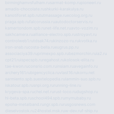
birminghamvsfulham.ru
sarmat-komp.ru
pioneeri.ru
amadis-chocolate.ru
shkurki-karakulya.ru
kanotiforet.spb.ru
tutmassage.ru
ecolog.org.ru
praga.spb.ru
falcorussia.ru
autodoctorservis.ru
kamertondom.spb.ru
net-life.net.ru
avto-vozim.ru
sakhcamera.ru
alliance-electro.spb.ru
stroyavt.ru
controlweb1.ru
tdsak74.ru
kinzozo-ru.ru
kvotka.ru
iron-snab.ru
costa-bella.ru
eugrus.pp.ru
associaciya39.ru
primexpo.spb.ru
bezmorchin.ru
ia2.ru
cpt21.ru
ispecspb.ru
regahost.ru
kolosok-elita.ru
tae-kwon.ru
consrio.com.ru
insiam.ru
avegainfo.ru
archery161.ru
bigencyclica.ru
vlast16.ru
korru.net
sarmiento.spb.su
extelopedia.ru
lammin-suo.spb.ru
iskatour.spb.ru
snpi.org.ru
running-line.ru
krygeva-spa.ru
chel.net.ru
rust-loco.ru
dugshop.ru
hl-beta.spb.ru
school494.spb.ru
mymubaby.ru
epoha-metalband.ru
ngr.spb.ru
rusgosnews.com
dieselvostok.ru
24hostel.msk.ru
w-dev.ru
f-ship.ru