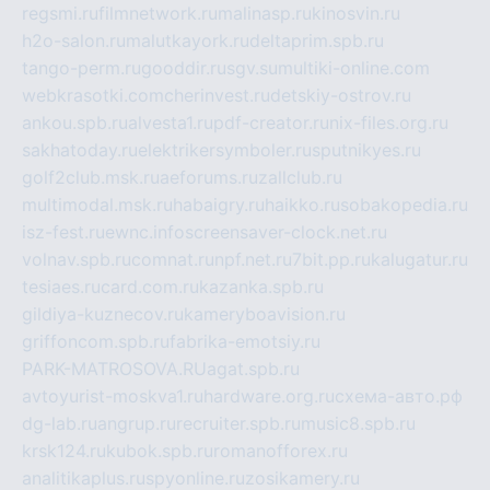
regsmi.ru
filmnetwork.ru
malinasp.ru
kinosvin.ru
h2o-salon.ru
malutkayork.ru
deltaprim.spb.ru
tango-perm.ru
gooddir.ru
sgv.su
multiki-online.com
webkrasotki.com
cherinvest.ru
detskiy-ostrov.ru
ankou.spb.ru
alvesta1.ru
pdf-creator.ru
nix-files.org.ru
sakhatoday.ru
elektrikersymboler.ru
sputnikyes.ru
golf2club.msk.ru
aeforums.ru
zallclub.ru
multimodal.msk.ru
habaigry.ru
haikko.ru
sobakopedia.ru
isz-fest.ru
ewnc.info
screensaver-clock.net.ru
volnav.spb.ru
comnat.ru
npf.net.ru
7bit.pp.ru
kalugatur.ru
tesiaes.ru
card.com.ru
kazanka.spb.ru
gildiya-kuznecov.ru
kameryboavision.ru
griffoncom.spb.ru
fabrika-emotsiy.ru
PARK-MATROSOVA.RU
agat.spb.ru
avtoyurist-moskva1.ru
hardware.org.ru
схема-авто.рф
dg-lab.ru
angrup.ru
recruiter.spb.ru
music8.spb.ru
krsk124.ru
kubok.spb.ru
romanofforex.ru
analitikaplus.ru
spyonline.ru
zosikamery.ru