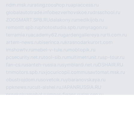
ndm.msk.ru
ratingzooshop.ru
apiaccess.ru
globalautotrade.info
bezverhovskoe.ru
drsschool.ru
ZOOSMART.SPB.RU
dalakony.ru
medikijob.ru
remontt.spb.ru
photostudia.spb.ru
myragon.ru
terramia.ru
academy62.ru
gardengallereya.ru
rti.com.ru
artem-news.ru
biserinca.ru
krasnodarkurort.com
imshowtv.ru
mebel-v-tule.ru
mobtopik.ru
pcsecurity.net.ru
tool-sib.ru
multimetrunit.ru
sp-tour.ru
fan-cs.ru
santeh-russia.ru
symbian9.net.ru
DSHAIR.RU
tmmotors.spb.ru
xjocuricopii.com
musavtomat.msk.ru
obustrojdom.ru
sovetcik.ru
ybaranovskaya.ru
ppknews.ru
cult-alshei.ru
JAPANRUSSIA.RU
proekciyamebel.ru
imper-finans.ru
rim.org.ru
glamourai.ru
brassminus.ru
zabor-pro.ru
ftn.pp.ru
dorogoe58.ru
laimengpacker.ru
kuzova-zapchasti.ru
sageerp.ru
taxodrom.ru
dsrazvitie.ru
hardcity.net.ru
ratinghomegames.ru
topservice25.ru
gubernyan.ru
gtglasslined.ru
ii4.ru
tssport.spb.ru
andorra24.com