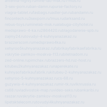
antenna-highly.ru
mine-lab-msk.ru
1-mus.ru
3-sex-porn.ru
ban-damn.ru
purse-factory.ru
viagra-tablet.ru
fasbags.ru
adler-jun.ru
bandamn.ru
fincontech.ru
3sexporn.ru
1mus.ru
darksand.ru
rebus-toys.ru
minelab-msk.ru
alabuga-cityhotel.ru
medsprawo-4-ka.ru
2864420.ru
blagodarenie-spb.ru
zajmy24.ru
tovudyi-4-kuhnyanazakaz.ru
brazzerscom.ru
medsprawo4ka.ru
xehyroo5kuhnyanazakaz.ru
fabrikayfabrikaefabrika.ru
vskrytie-zamkov-moskva-113.ru
biletnadom.ru
zed-online.ru
pimchax.ru
brazzers-hd.ru
z-host.ru
kitubeu2kuhnyanazakaz.ru
naperekate.ru
kuhnyaofabrikaufabrik.ru
kitubeu-2-kuhnyanazakaz.ru
xehyroo-5-kuhnyanazakaz.ru
cs-68.ru
guzywia-4-kuhnyanazakaz.ru
mir-tk.ru
vlknrussia.ru
cs68.ru
vladivostok-map.ru
video-seks.ru
bankaribi.ru
raszar.ru
vskrytie-zamkov-moskva113.ru
lipetsktelecom.ru
tovudyi4kuhnyanazakaz.ru