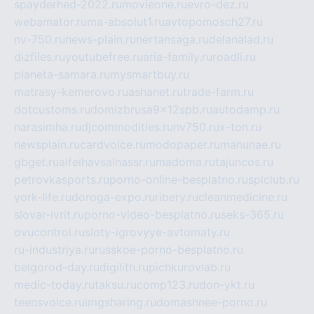
spayderhed-2022.ru
movieone.ru
evro-dez.ru
webamator.ru
ma-absolut1.ru
avtopomosch27.ru
nv-750.ru
news-plain.ru
nertansaga.ru
delanalad.ru
dizfiles.ru
youtubefree.ru
aria-family.ru
roadli.ru
planeta-samara.ru
mysmartbuy.ru
matrasy-kemerovo.ru
ashanet.ru
trade-farm.ru
dotcustoms.ru
domizbrusa9x12spb.ru
autodamp.ru
narasimha.ru
djcommodities.ru
nv750.ru
x-ton.ru
newsplain.ru
cardvoice.ru
modopaper.ru
manunae.ru
gbget.ru
alfeihavsalnassr.ru
madoma.ru
tajuncos.ru
petrovkasports.ru
porno-online-besplatno.ru
splclub.ru
york-life.ru
doroga-expo.ru
ribery.ru
cleanmedicine.ru
slovar-ivrit.ru
porno-video-besplatno.ru
seks-365.ru
ovucontrol.ru
sloty-igrovyye-avtomaty.ru
ru-industriya.ru
russkoe-porno-besplatno.ru
belgorod-day.ru
digilith.ru
pichkurovlab.ru
medic-today.ru
taksu.ru
comp123.ru
don-ykt.ru
teensvoice.ru
imgsharing.ru
domashnee-porno.ru