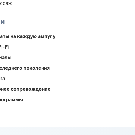
ассаж
ми
аты на каждую ампулу
i-Fi
риалы
следнего поколения
га
урное сопровождение
программы