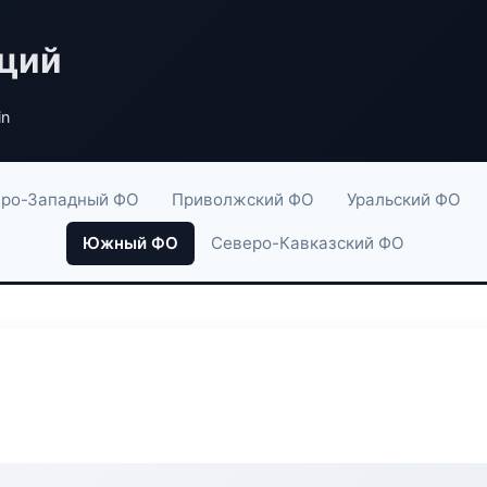
аций
in
ро-Западный ФО
Приволжский ФО
Уральский ФО
Южный ФО
Северо-Кавказский ФО