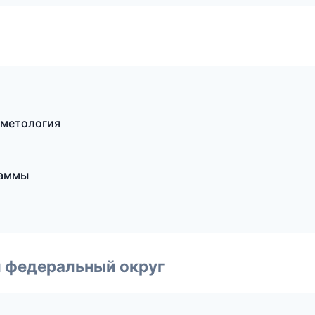
сметология
раммы
 федеральный округ