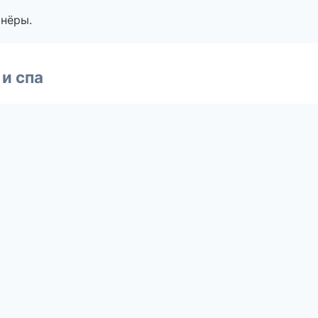
тнёры.
и спа