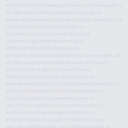
multimodal.msk.ru
habaigry.ru
haikko.ru
sobakopedia.ru
isz-fest.ru
ewnc.info
screensaver-clock.net.ru
volnav.spb.ru
comnat.ru
npf.net.ru
7bit.pp.ru
kalugatur.ru
tesiaes.ru
card.com.ru
kazanka.spb.ru
gildiya-kuznecov.ru
kameryboavision.ru
griffoncom.spb.ru
fabrika-emotsiy.ru
PARK-MATROSOVA.RU
agat.spb.ru
avtoyurist-moskva1.ru
hardware.org.ru
схема-авто.рф
dg-lab.ru
angrup.ru
recruiter.spb.ru
music8.spb.ru
krsk124.ru
kubok.spb.ru
romanofforex.ru
analitikaplus.ru
spyonline.ru
zosikamery.ru
sloboda-ural.pp.ru
AUTO-COM.SU
hohota.net
alimy.ru
online-z.com
aromat-vostoka.ru
otdelkaexp.ru
mobilvest.ru
bbd.net.ru
mebelshop.msk.ru
smp-forum.ru
bastion-td.ru
kosmoscreative.ru
avrmotors.ru
art-galadesign.ru
tiffany-c.ru
ecostep-samara.ru
d-p.spb.ru
галактика73.рф
sko.com.ru
davitamebel-spb.ru
fotsis.ru
tesiaes.ru