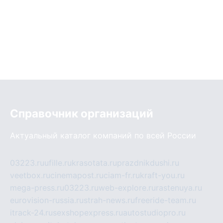
Справочник организаций
Актуальный каталог компаний по всей России
03223.ru
ufille.ru
krasotata.ru
prazdnikdushi.ru
veetbox.ru
cinemapost.ru
ciam-fr.ru
kraft-you.ru
mega-press.ru
03223.ru
web-explore.ru
rastenuya.ru
eurovision-russia.ru
strah-news.ru
freeride-team.ru
itrack-24.ru
sexshopexpress.ru
autostudiopro.ru