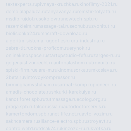
textexperts.ru
pivnaya-kruzhka.ru
kinofilmy-2021.ru
demolalapaluza.ru
tanyavanya.ru
remstir-tolyatti.ru
msdip.ru
jdol.ru
sokolovr.ru
newtech-spb.ru
rezemkleim.ru
massage-tai.ru
seonub.ru
zvonitut.ru
biolisichka24.ru
mncraft-download.ru
algoritm-sistema.ru
godflesh.ru
ru-industria.ru
zebra-tlt.ru
okna-proficom.ru
erynok.ru
onlinekinospace.ru
startupstudio-fefu.ru
zarges-ru.ru
gegenjustizunrecht.ru
autobalashov.ru
utrovortu.ru
spiski-firm.ru
elara-m.ru
kinomusorka.ru
mkcslava.ru
2bets.ru
vintovoykompressor.ru
birminghamvsfulham.ru
sarmat-komp.ru
pioneeri.ru
amadis-chocolate.ru
shkurki-karakulya.ru
kanotiforet.spb.ru
tutmassage.ru
ecolog.org.ru
praga.spb.ru
falcorussia.ru
autodoctorservis.ru
kamertondom.spb.ru
net-life.net.ru
avto-vozim.ru
sakhcamera.ru
alliance-electro.spb.ru
stroyavt.ru
controlweb1.ru
tdsak74.ru
kinzozo-ru.ru
kvotka.ru