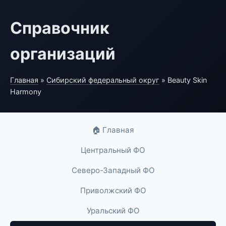
Справочник
организаций
Главная
»
Сибирский федеральный округ
» Beauty Skin
Harmony
🏠 Главная
Центральный ФО
Северо-Западный ФО
Приволжский ФО
Уральский ФО