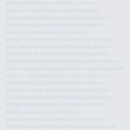
antenna-highly.ru
mine-lab-msk.ru
1-mus.ru
3-sex-porn.ru
ban-damn.ru
purse-factory.ru
viagra-tablet.ru
fasbags.ru
adler-jun.ru
bandamn.ru
fincontech.ru
3sexporn.ru
1mus.ru
darksand.ru
rebus-toys.ru
minelab-msk.ru
rtdco.ru
seo-prodvizhenie-sajtov-stroitelnyh-kompanij.ru
card-voice.ru
rulonnyygazon177.ru
snow-guard.ru
domizbrusa-9x12spb.ru
demaholding.ru
aalse.ru
a380club.ru
argentinamia.ru
perkoka.ru
movie-one.ru
perk-oka.ru
g-octopus.ru
sibarchives.ru
andreislyusar.ru
naruto-x.ru
pursefactory.ru
tor-lyubov-i-grom.ru
spayderhed-2022.ru
movieone.ru
evro-dez.ru
webamator.ru
ma-absolut1.ru
avtopomosch27.ru
nv-750.ru
news-plain.ru
nertansaga.ru
delanalad.ru
dizfiles.ru
youtubefree.ru
aria-family.ru
roadli.ru
planeta-samara.ru
mysmartbuy.ru
matrasy-kemerovo.ru
ashanet.ru
trade-farm.ru
dotcustoms.ru
domizbrusa9x12spb.ru
autodamp.ru