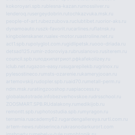
kokoroyari.spb.ru
blesna-kazan.ru
mossilver.ru
lenderoq.ru
sergeydobrin.ru
tochkazvuka.msk.ru
people-of-art.ru
bezzubova.ru
clubtibet.ru
orior-aks.ru
dynamoauto.ru
szk-favorit.ru
carlines.ru
flatnsk.ru
kingbolenskaner.ru
alex-motor.ru
astroline.net.ru
act1.spb.ru
polyglot.com.ru
gidlipetsk.ru
ooo-driada.ru
detsad125.ru
mir-zdoroviya.ru
bruslanovo.ru
siterem.ru
council.spb.ru
лодкипатриот.рф
kafekolizey.ru
iclub.net.ru
gazon-easy.ru
sugarepilekb.ru
grinox.ru
pylesostineco.ru
msts-ozarenie.ru
kameryjooan.ru
artemovskij.ru
dopler.spb.ru
aid70.ru
metall-perm.ru
ndm.msk.ru
ratingzooshop.ru
apiaccess.ru
globalautotrade.info
bezverhovskoe.ru
drsschool.ru
ZOOSMART.SPB.RU
dalakony.ru
medikijob.ru
remontt.spb.ru
photostudia.spb.ru
myragon.ru
terramia.ru
academy62.ru
gardengallereya.ru
rti.com.ru
artem-news.ru
biserinca.ru
krasnodarkurort.com
imshowtv.ru
mebel-v-tule.ru
mobtopik.ru