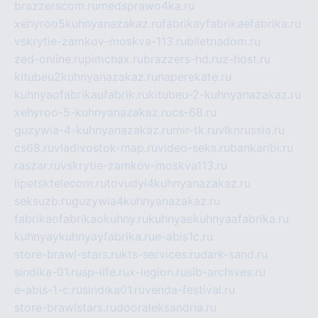
brazzerscom.ru
medsprawo4ka.ru
xehyroo5kuhnyanazakaz.ru
fabrikayfabrikaefabrika.ru
vskrytie-zamkov-moskva-113.ru
biletnadom.ru
zed-online.ru
pimchax.ru
brazzers-hd.ru
z-host.ru
kitubeu2kuhnyanazakaz.ru
naperekate.ru
kuhnyaofabrikaufabrik.ru
kitubeu-2-kuhnyanazakaz.ru
xehyroo-5-kuhnyanazakaz.ru
cs-68.ru
guzywia-4-kuhnyanazakaz.ru
mir-tk.ru
vlknrussia.ru
cs68.ru
vladivostok-map.ru
video-seks.ru
bankaribi.ru
raszar.ru
vskrytie-zamkov-moskva113.ru
lipetsktelecom.ru
tovudyi4kuhnyanazakaz.ru
seksuzb.ru
guzywia4kuhnyanazakaz.ru
fabrikaofabrikaokuhny.ru
kuhnyaekuhnyaafabrika.ru
kuhnyaykuhnyayfabrika.ru
e-abis1c.ru
store-brawl-stars.ru
kts-services.ru
dark-sand.ru
sindika-01.ru
sp-life.ru
x-legion.ru
sib-archives.ru
e-abis-1-c.ru
sindika01.ru
venda-festival.ru
store-brawlstars.ru
dooraleksandria.ru