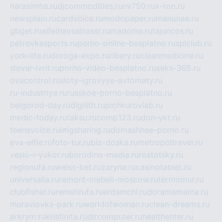
narasimha.ru
djcommodities.ru
nv750.ru
x-ton.ru
newsplain.ru
cardvoice.ru
modopaper.ru
manunae.ru
gbget.ru
alfeihavsalnassr.ru
madoma.ru
tajuncos.ru
petrovkasports.ru
porno-online-besplatno.ru
splclub.ru
york-life.ru
doroga-expo.ru
ribery.ru
cleanmedicine.ru
slovar-ivrit.ru
porno-video-besplatno.ru
seks-365.ru
ovucontrol.ru
sloty-igrovyye-avtomaty.ru
ru-industriya.ru
russkoe-porno-besplatno.ru
belgorod-day.ru
digilith.ru
pichkurovlab.ru
medic-today.ru
taksu.ru
comp123.ru
don-ykt.ru
teensvoice.ru
imgsharing.ru
domashnee-porno.ru
eva-elfie.ru
foto-tur.ru
biz-doska.ru
metropoltravel.ru
veslo-i-yakor.ru
borodino-media.ru
rostotsky.ru
regionufa.ru
weiss-bet.ru
zaryna.ru
casinotablet.ru
universalia.ru
remont-mebeli-moscow.ru
termomur.ru
clubfisher.ru
remstirufa.ru
erdamchi.ru
doramamama.ru
muraviovka-park.ru
worldofwoman.ru
clean-dreams.ru
arkrym.ru
kristinita.ru
dircomputer.ru
healthenter.ru