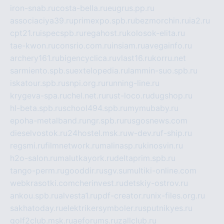
iron-snab.ru
costa-bella.ru
eugrus.pp.ru
associaciya39.ru
primexpo.spb.ru
bezmorchin.ru
ia2.ru
cpt21.ru
ispecspb.ru
regahost.ru
kolosok-elita.ru
tae-kwon.ru
consrio.com.ru
insiam.ru
avegainfo.ru
archery161.ru
bigencyclica.ru
vlast16.ru
korru.net
sarmiento.spb.su
extelopedia.ru
lammin-suo.spb.ru
iskatour.spb.ru
snpi.org.ru
running-line.ru
krygeva-spa.ru
chel.net.ru
rust-loco.ru
dugshop.ru
hl-beta.spb.ru
school494.spb.ru
mymubaby.ru
epoha-metalband.ru
ngr.spb.ru
rusgosnews.com
dieselvostok.ru
24hostel.msk.ru
w-dev.ru
f-ship.ru
regsmi.ru
filmnetwork.ru
malinasp.ru
kinosvin.ru
h2o-salon.ru
malutkayork.ru
deltaprim.spb.ru
tango-perm.ru
gooddir.ru
sgv.su
multiki-online.com
webkrasotki.com
cherinvest.ru
detskiy-ostrov.ru
ankou.spb.ru
alvesta1.ru
pdf-creator.ru
nix-files.org.ru
sakhatoday.ru
elektrikersymboler.ru
sputnikyes.ru
golf2club.msk.ru
aeforums.ru
zallclub.ru