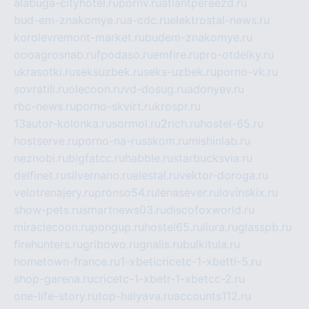
alabuga-cityhotel.ru
pornv.ru
atlantpereezd.ru
bud-em-znakomye.ru
a-cdc.ru
elektrostal-news.ru
korolevremont-market.ru
budem-znakomye.ru
oooagrosnab.ru
fpodaso.ru
emfire.ru
pro-otdelky.ru
ukrasotki.ru
seksuzbek.ru
seks-uzbek.ru
porno-vk.ru
sovratili.ru
olecoon.ru
vd-dosug.ru
adonyev.ru
rbc-news.ru
porno-skvirt.ru
krospr.ru
13autor-kolonka.ru
sormol.ru
2rich.ru
hostel-65.ru
hostserve.ru
porno-na-russkom.ru
mishinlab.ru
neznobi.ru
bigfatcc.ru
habble.ru
starbucksvia.ru
delfinet.ru
silvernano.ru
elestal.ru
vektor-doroga.ru
velotrenajery.ru
pronso54.ru
lenasever.ru
lovinskix.ru
show-pets.ru
smartnews03.ru
discofoxworld.ru
miraclecoon.ru
pongup.ru
hostel65.ru
liura.ru
glasspb.ru
firehunters.ru
gribowo.ru
gnalis.ru
bulkitula.ru
hometown-france.ru
1-xbeticricetc-1-xbetti-5.ru
shop-garena.ru
cricetc-1-xbetr-1-xbetcc-2.ru
one-life-story.ru
top-halyava.ru
accounts112.ru