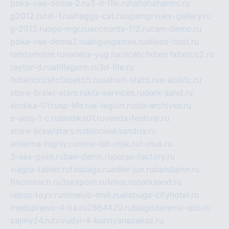
poka-vse-doma-2.ru
3-d-file.ru
hahahaharms.ru
g2012.ru
tst-1.ru
shaggy-cat.ru
opsmgr.ru
ev-gallery.ru
g-2012.ru
ops-mgr.ru
accounts-112.ru
csm-demo.ru
poka-vse-doma2.ru
airgungames.ru
allseo-host.ru
tehosmotre.ru
varieta-yug.ru
cricetc1xbetr1xbetcc2.ru
raytor-d.ru
atillagunn.ru
3d-file.ru
1xbeticricetc1xbetti5.ru
uafoot-statti.ru
e-abis1c.ru
store-brawl-stars.ru
kts-services.ru
dark-sand.ru
sindika-01.ru
sp-life.ru
x-legion.ru
sib-archives.ru
e-abis-1-c.ru
sindika01.ru
venda-festival.ru
store-brawlstars.ru
dooraleksandria.ru
antenna-highly.ru
mine-lab-msk.ru
1-mus.ru
3-sex-porn.ru
ban-damn.ru
purse-factory.ru
viagra-tablet.ru
fasbags.ru
adler-jun.ru
bandamn.ru
fincontech.ru
3sexporn.ru
1mus.ru
darksand.ru
rebus-toys.ru
minelab-msk.ru
alabuga-cityhotel.ru
medsprawo-4-ka.ru
2864420.ru
blagodarenie-spb.ru
zajmy24.ru
tovudyi-4-kuhnyanazakaz.ru