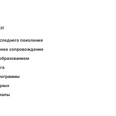
ми
следнего поколения
урное сопровождение
образованием
га
программы
одных
риалы