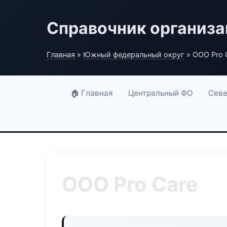
Справочник организ
Главная
»
Южный федеральный округ
» ООО Pro 
🏠 Главная
Центральный ФО
Севе
ООО Pro Care