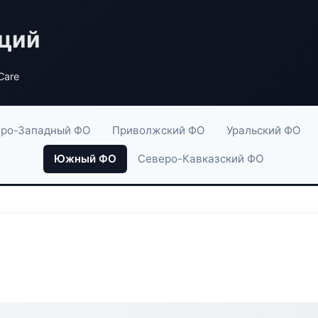
аций
Care
ро-Западный ФО
Приволжский ФО
Уральский ФО
Южный ФО
Северо-Кавказский ФО