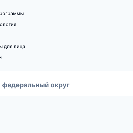
программы
тология
ы для лица
и
 федеральный округ