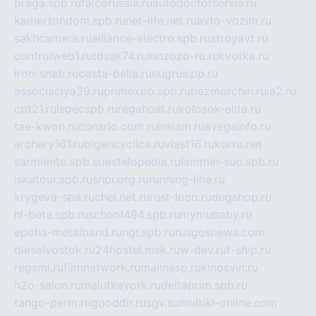
praga.spb.ru
falcorussia.ru
autodoctorservis.ru
kamertondom.spb.ru
net-life.net.ru
avto-vozim.ru
sakhcamera.ru
alliance-electro.spb.ru
stroyavt.ru
controlweb1.ru
tdsak74.ru
kinzozo-ru.ru
kvotka.ru
iron-snab.ru
costa-bella.ru
eugrus.pp.ru
associaciya39.ru
primexpo.spb.ru
bezmorchin.ru
ia2.ru
cpt21.ru
ispecspb.ru
regahost.ru
kolosok-elita.ru
tae-kwon.ru
consrio.com.ru
insiam.ru
avegainfo.ru
archery161.ru
bigencyclica.ru
vlast16.ru
korru.net
sarmiento.spb.su
extelopedia.ru
lammin-suo.spb.ru
iskatour.spb.ru
snpi.org.ru
running-line.ru
krygeva-spa.ru
chel.net.ru
rust-loco.ru
dugshop.ru
hl-beta.spb.ru
school494.spb.ru
mymubaby.ru
epoha-metalband.ru
ngr.spb.ru
rusgosnews.com
dieselvostok.ru
24hostel.msk.ru
w-dev.ru
f-ship.ru
regsmi.ru
filmnetwork.ru
malinasp.ru
kinosvin.ru
h2o-salon.ru
malutkayork.ru
deltaprim.spb.ru
tango-perm.ru
gooddir.ru
sgv.su
multiki-online.com