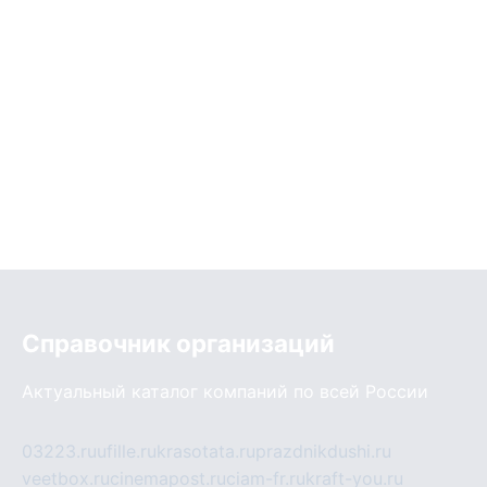
Справочник организаций
Актуальный каталог компаний по всей России
03223.ru
ufille.ru
krasotata.ru
prazdnikdushi.ru
veetbox.ru
cinemapost.ru
ciam-fr.ru
kraft-you.ru