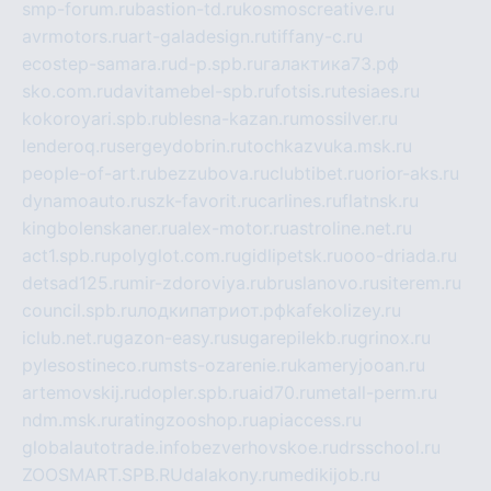
smp-forum.ru
bastion-td.ru
kosmoscreative.ru
avrmotors.ru
art-galadesign.ru
tiffany-c.ru
ecostep-samara.ru
d-p.spb.ru
галактика73.рф
sko.com.ru
davitamebel-spb.ru
fotsis.ru
tesiaes.ru
kokoroyari.spb.ru
blesna-kazan.ru
mossilver.ru
lenderoq.ru
sergeydobrin.ru
tochkazvuka.msk.ru
people-of-art.ru
bezzubova.ru
clubtibet.ru
orior-aks.ru
dynamoauto.ru
szk-favorit.ru
carlines.ru
flatnsk.ru
kingbolenskaner.ru
alex-motor.ru
astroline.net.ru
act1.spb.ru
polyglot.com.ru
gidlipetsk.ru
ooo-driada.ru
detsad125.ru
mir-zdoroviya.ru
bruslanovo.ru
siterem.ru
council.spb.ru
лодкипатриот.рф
kafekolizey.ru
iclub.net.ru
gazon-easy.ru
sugarepilekb.ru
grinox.ru
pylesostineco.ru
msts-ozarenie.ru
kameryjooan.ru
artemovskij.ru
dopler.spb.ru
aid70.ru
metall-perm.ru
ndm.msk.ru
ratingzooshop.ru
apiaccess.ru
globalautotrade.info
bezverhovskoe.ru
drsschool.ru
ZOOSMART.SPB.RU
dalakony.ru
medikijob.ru