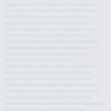
mega-press.ru
03223.ru
web-explore.ru
rastenuya.ru
eurovision-russia.ru
strah-news.ru
freeride-team.ru
itrack-24.ru
sexshopexpress.ru
autostudiopro.ru
alabuga-cityhotel.ru
pornv.ru
atlantpereezd.ru
bud-em-znakomye.ru
a-cdc.ru
elektrostal-news.ru
korolevremont-market.ru
budem-znakomye.ru
oooagrosnab.ru
fpodaso.ru
emfire.ru
pro-otdelky.ru
ukrasotki.ru
seksuzbek.ru
seks-uzbek.ru
porno-vk.ru
sovratili.ru
olecoon.ru
vd-dosug.ru
adonyev.ru
rbc-news.ru
porno-skvirt.ru
krospr.ru
13autor-kolonka.ru
sormol.ru
2rich.ru
hostel-65.ru
hostserve.ru
porno-na-russkom.ru
mishinlab.ru
neznobi.ru
bigfatcc.ru
habble.ru
starbucksvia.ru
delfinet.ru
silvernano.ru
elestal.ru
vektor-doroga.ru
velotrenajery.ru
pronso54.ru
lenasever.ru
lovinskix.ru
show-pets.ru
smartnews03.ru
discofoxworld.ru
miraclecoon.ru
pongup.ru
hostel65.ru
liura.ru
glasspb.ru
firehunters.ru
gribowo.ru
gnalis.ru
bulkitula.ru