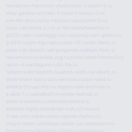
hometown-france.ru
1-xbeticricetc-1-xbetti-5.ru
shop-garena.ru
cricetc-1-xbetr-1-xbetcc-2.ru
one-life-story.ru
top-halyava.ru
accounts112.ru
poka-vse-doma-2.ru
3-d-file.ru
hahahaharms.ru
g2012.ru
tst-1.ru
shaggy-cat.ru
opsmgr.ru
ev-gallery.ru
g-2012.ru
ops-mgr.ru
accounts-112.ru
csm-demo.ru
poka-vse-doma2.ru
airgungames.ru
allseo-host.ru
tehosmotre.ru
varieta-yug.ru
cricetc1xbetr1xbetcc2.ru
raytor-d.ru
atillagunn.ru
3d-file.ru
1xbeticricetc1xbetti5.ru
uafoot-statti.ru
e-abis1c.ru
store-brawl-stars.ru
kts-services.ru
dark-sand.ru
sindika-01.ru
sp-life.ru
x-legion.ru
sib-archives.ru
e-abis-1-c.ru
sindika01.ru
venda-festival.ru
store-brawlstars.ru
dooraleksandria.ru
antenna-highly.ru
mine-lab-msk.ru
1-mus.ru
3-sex-porn.ru
ban-damn.ru
purse-factory.ru
viagra-tablet.ru
fasbags.ru
adler-jun.ru
bandamn.ru
fincontech.ru
3sexporn.ru
1mus.ru
darksand.ru