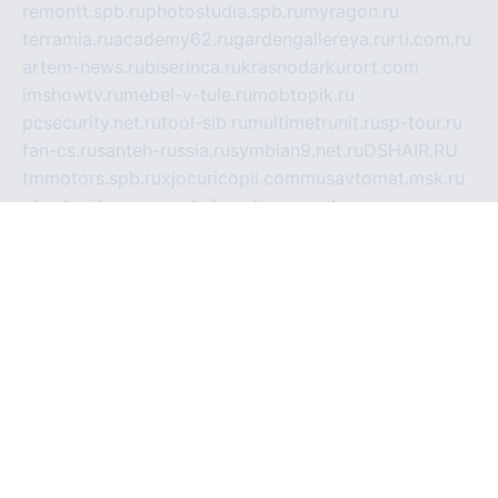
remontt.spb.ru
photostudia.spb.ru
myragon.ru
terramia.ru
academy62.ru
gardengallereya.ru
rti.com.ru
artem-news.ru
biserinca.ru
krasnodarkurort.com
imshowtv.ru
mebel-v-tule.ru
mobtopik.ru
pcsecurity.net.ru
tool-sib.ru
multimetrunit.ru
sp-tour.ru
fan-cs.ru
santeh-russia.ru
symbian9.net.ru
DSHAIR.RU
tmmotors.spb.ru
xjocuricopii.com
musavtomat.msk.ru
obustrojdom.ru
sovetcik.ru
ybaranovskaya.ru
ppknews.ru
cult-alshei.ru
JAPANRUSSIA.RU
proekciyamebel.ru
imper-finans.ru
rim.org.ru
glamourai.ru
brassminus.ru
zabor-pro.ru
ftn.pp.ru
dorogoe58.ru
laimengpacker.ru
kuzova-zapchasti.ru
sageerp.ru
taxodrom.ru
dsrazvitie.ru
hardcity.net.ru
ratinghomegames.ru
topservice25.ru
gubernyan.ru
gtglasslined.ru
ii4.ru
tssport.spb.ru
andorra24.com
blackwallstreet.ru
oboimos.ru
optim-doors.com.ru
ikuch.ru
nycr.org.ru
npa21.ru
vremya-ch.spb.ru
desert000.ru
ivtorgi.ru
ifiori.ru
catalog-statei.ru