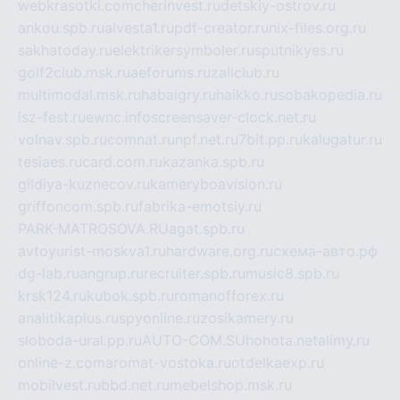
webkrasotki.com
cherinvest.ru
detskiy-ostrov.ru
ankou.spb.ru
alvesta1.ru
pdf-creator.ru
nix-files.org.ru
sakhatoday.ru
elektrikersymboler.ru
sputnikyes.ru
golf2club.msk.ru
aeforums.ru
zallclub.ru
multimodal.msk.ru
habaigry.ru
haikko.ru
sobakopedia.ru
isz-fest.ru
ewnc.info
screensaver-clock.net.ru
volnav.spb.ru
comnat.ru
npf.net.ru
7bit.pp.ru
kalugatur.ru
tesiaes.ru
card.com.ru
kazanka.spb.ru
gildiya-kuznecov.ru
kameryboavision.ru
griffoncom.spb.ru
fabrika-emotsiy.ru
PARK-MATROSOVA.RU
agat.spb.ru
avtoyurist-moskva1.ru
hardware.org.ru
схема-авто.рф
dg-lab.ru
angrup.ru
recruiter.spb.ru
music8.spb.ru
krsk124.ru
kubok.spb.ru
romanofforex.ru
analitikaplus.ru
spyonline.ru
zosikamery.ru
sloboda-ural.pp.ru
AUTO-COM.SU
hohota.net
alimy.ru
online-z.com
aromat-vostoka.ru
otdelkaexp.ru
mobilvest.ru
bbd.net.ru
mebelshop.msk.ru