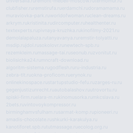
universalia.ru
remont-mebeli-moscow.ru
termomur.ru
clubfisher.ru
remstirufa.ru
erdamchi.ru
doramamama.ru
muraviovka-park.ru
worldofwoman.ru
clean-dreams.ru
arkrym.ru
kristinita.ru
dircomputer.ru
healthenter.ru
textexperts.ru
pivnaya-kruzhka.ru
kinofilmy-2021.ru
demolalapaluza.ru
tanyavanya.ru
remstir-tolyatti.ru
msdip.ru
jdol.ru
sokolovr.ru
newtech-spb.ru
rezemkleim.ru
massage-tai.ru
seonub.ru
zvonitut.ru
biolisichka24.ru
mncraft-download.ru
algoritm-sistema.ru
godflesh.ru
ru-industria.ru
zebra-tlt.ru
okna-proficom.ru
erynok.ru
onlinekinospace.ru
startupstudio-fefu.ru
zarges-ru.ru
gegenjustizunrecht.ru
autobalashov.ru
utrovortu.ru
spiski-firm.ru
elara-m.ru
kinomusorka.ru
mkcslava.ru
2bets.ru
vintovoykompressor.ru
birminghamvsfulham.ru
sarmat-komp.ru
pioneeri.ru
amadis-chocolate.ru
shkurki-karakulya.ru
kanotiforet.spb.ru
tutmassage.ru
ecolog.org.ru