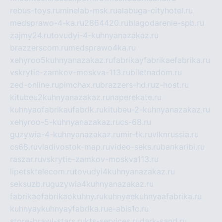
rebus-toys.ru
minelab-msk.ru
alabuga-cityhotel.ru
medsprawo-4-ka.ru
2864420.ru
blagodarenie-spb.ru
zajmy24.ru
tovudyi-4-kuhnyanazakaz.ru
brazzerscom.ru
medsprawo4ka.ru
xehyroo5kuhnyanazakaz.ru
fabrikayfabrikaefabrika.ru
vskrytie-zamkov-moskva-113.ru
biletnadom.ru
zed-online.ru
pimchax.ru
brazzers-hd.ru
z-host.ru
kitubeu2kuhnyanazakaz.ru
naperekate.ru
kuhnyaofabrikaufabrik.ru
kitubeu-2-kuhnyanazakaz.ru
xehyroo-5-kuhnyanazakaz.ru
cs-68.ru
guzywia-4-kuhnyanazakaz.ru
mir-tk.ru
vlknrussia.ru
cs68.ru
vladivostok-map.ru
video-seks.ru
bankaribi.ru
raszar.ru
vskrytie-zamkov-moskva113.ru
lipetsktelecom.ru
tovudyi4kuhnyanazakaz.ru
seksuzb.ru
guzywia4kuhnyanazakaz.ru
fabrikaofabrikaokuhny.ru
kuhnyaekuhnyaafabrika.ru
kuhnyaykuhnyayfabrika.ru
e-abis1c.ru
store-brawl-stars.ru
kts-services.ru
dark-sand.ru