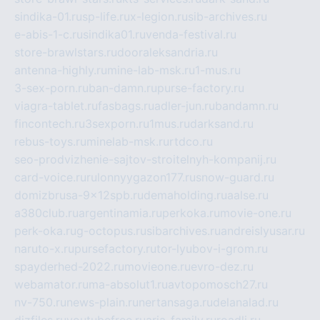
sindika-01.ru
sp-life.ru
x-legion.ru
sib-archives.ru
e-abis-1-c.ru
sindika01.ru
venda-festival.ru
store-brawlstars.ru
dooraleksandria.ru
antenna-highly.ru
mine-lab-msk.ru
1-mus.ru
3-sex-porn.ru
ban-damn.ru
purse-factory.ru
viagra-tablet.ru
fasbags.ru
adler-jun.ru
bandamn.ru
fincontech.ru
3sexporn.ru
1mus.ru
darksand.ru
rebus-toys.ru
minelab-msk.ru
rtdco.ru
seo-prodvizhenie-sajtov-stroitelnyh-kompanij.ru
card-voice.ru
rulonnyygazon177.ru
snow-guard.ru
domizbrusa-9x12spb.ru
demaholding.ru
aalse.ru
a380club.ru
argentinamia.ru
perkoka.ru
movie-one.ru
perk-oka.ru
g-octopus.ru
sibarchives.ru
andreislyusar.ru
naruto-x.ru
pursefactory.ru
tor-lyubov-i-grom.ru
spayderhed-2022.ru
movieone.ru
evro-dez.ru
webamator.ru
ma-absolut1.ru
avtopomosch27.ru
nv-750.ru
news-plain.ru
nertansaga.ru
delanalad.ru
dizfiles.ru
youtubefree.ru
aria-family.ru
roadli.ru