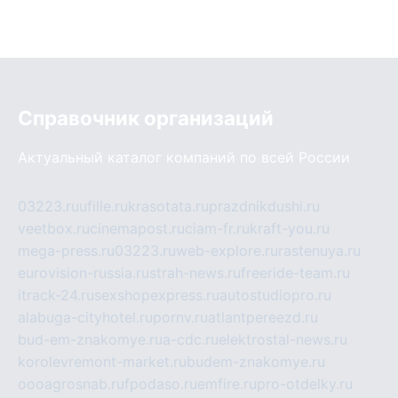
Справочник организаций
Актуальный каталог компаний по всей России
03223.ru
ufille.ru
krasotata.ru
prazdnikdushi.ru
veetbox.ru
cinemapost.ru
ciam-fr.ru
kraft-you.ru
mega-press.ru
03223.ru
web-explore.ru
rastenuya.ru
eurovision-russia.ru
strah-news.ru
freeride-team.ru
itrack-24.ru
sexshopexpress.ru
autostudiopro.ru
alabuga-cityhotel.ru
pornv.ru
atlantpereezd.ru
bud-em-znakomye.ru
a-cdc.ru
elektrostal-news.ru
korolevremont-market.ru
budem-znakomye.ru
oooagrosnab.ru
fpodaso.ru
emfire.ru
pro-otdelky.ru