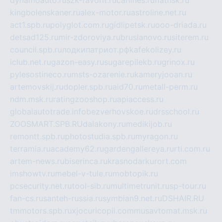
dynamoauto.ru
szk-favorit.ru
carlines.ru
flatnsk.ru
kingbolenskaner.ru
alex-motor.ru
astroline.net.ru
act1.spb.ru
polyglot.com.ru
gidlipetsk.ru
ooo-driada.ru
detsad125.ru
mir-zdoroviya.ru
bruslanovo.ru
siterem.ru
council.spb.ru
лодкипатриот.рф
kafekolizey.ru
iclub.net.ru
gazon-easy.ru
sugarepilekb.ru
grinox.ru
pylesostineco.ru
msts-ozarenie.ru
kameryjooan.ru
artemovskij.ru
dopler.spb.ru
aid70.ru
metall-perm.ru
ndm.msk.ru
ratingzooshop.ru
apiaccess.ru
globalautotrade.info
bezverhovskoe.ru
drsschool.ru
ZOOSMART.SPB.RU
dalakony.ru
medikijob.ru
remontt.spb.ru
photostudia.spb.ru
myragon.ru
terramia.ru
academy62.ru
gardengallereya.ru
rti.com.ru
artem-news.ru
biserinca.ru
krasnodarkurort.com
imshowtv.ru
mebel-v-tule.ru
mobtopik.ru
pcsecurity.net.ru
tool-sib.ru
multimetrunit.ru
sp-tour.ru
fan-cs.ru
santeh-russia.ru
symbian9.net.ru
DSHAIR.RU
tmmotors.spb.ru
xjocuricopii.com
musavtomat.msk.ru