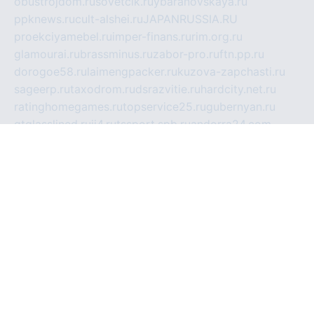
obustrojdom.ru
sovetcik.ru
ybaranovskaya.ru
ppknews.ru
cult-alshei.ru
JAPANRUSSIA.RU
proekciyamebel.ru
imper-finans.ru
rim.org.ru
glamourai.ru
brassminus.ru
zabor-pro.ru
ftn.pp.ru
dorogoe58.ru
laimengpacker.ru
kuzova-zapchasti.ru
sageerp.ru
taxodrom.ru
dsrazvitie.ru
hardcity.net.ru
ratinghomegames.ru
topservice25.ru
gubernyan.ru
gtglasslined.ru
ii4.ru
tssport.spb.ru
andorra24.com
blackwallstreet.ru
oboimos.ru
optim-doors.com.ru
ikuch.ru
nycr.org.ru
npa21.ru
vremya-ch.spb.ru
desert000.ru
ivtorgi.ru
ifiori.ru
catalog-statei.ru
dcv.org.ru
spetsmaster174.ru
ipkameryhiseeu.ru
dum26.ru
ruspol.spb.ru
fr-opendp.ru
kam-solnyshko.ru
cheyenne-arapaho.ru
sevzapmetal.spb.ru
ted-lapidus.spb.ru
parasite-eliminator.ru
sigma-complete.ru
modernworld.ru
dama-moda.ru
eholot-group.ru
sk-nvkz.ru
DRONGOLD.RU
democratia2.ru
i-farmer.ru
mass-sport.org