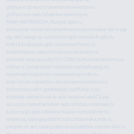
gildiya-kuznecov.ru
kameryboavision.ru
griffoncom.spb.ru
fabrika-emotsiy.ru
PARK-MATROSOVA.RU
agat.spb.ru
avtoyurist-moskva1.ru
hardware.org.ru
схема-авто.рф
dg-lab.ru
angrup.ru
recruiter.spb.ru
music8.spb.ru
krsk124.ru
kubok.spb.ru
romanofforex.ru
analitikaplus.ru
spyonline.ru
zosikamery.ru
sloboda-ural.pp.ru
AUTO-COM.SU
hohota.net
alimy.ru
online-z.com
aromat-vostoka.ru
otdelkaexp.ru
mobilvest.ru
bbd.net.ru
mebelshop.msk.ru
smp-forum.ru
bastion-td.ru
kosmoscreative.ru
avrmotors.ru
art-galadesign.ru
tiffany-c.ru
ecostep-samara.ru
d-p.spb.ru
галактика73.рф
sko.com.ru
davitamebel-spb.ru
fotsis.ru
tesiaes.ru
kokoroyari.spb.ru
blesna-kazan.ru
mossilver.ru
lenderoq.ru
sergeydobrin.ru
tochkazvuka.msk.ru
people-of-art.ru
bezzubova.ru
clubtibet.ru
orior-aks.ru