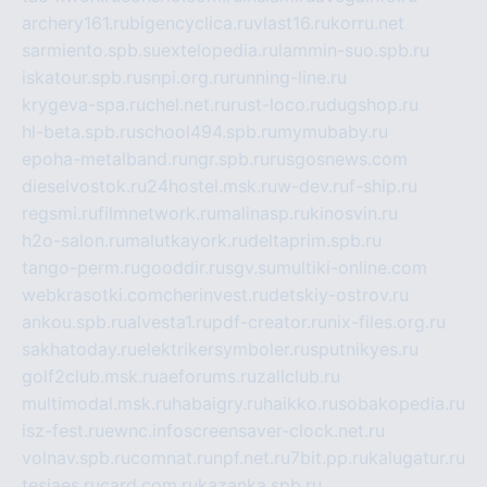
archery161.ru
bigencyclica.ru
vlast16.ru
korru.net
sarmiento.spb.su
extelopedia.ru
lammin-suo.spb.ru
iskatour.spb.ru
snpi.org.ru
running-line.ru
krygeva-spa.ru
chel.net.ru
rust-loco.ru
dugshop.ru
hl-beta.spb.ru
school494.spb.ru
mymubaby.ru
epoha-metalband.ru
ngr.spb.ru
rusgosnews.com
dieselvostok.ru
24hostel.msk.ru
w-dev.ru
f-ship.ru
regsmi.ru
filmnetwork.ru
malinasp.ru
kinosvin.ru
h2o-salon.ru
malutkayork.ru
deltaprim.spb.ru
tango-perm.ru
gooddir.ru
sgv.su
multiki-online.com
webkrasotki.com
cherinvest.ru
detskiy-ostrov.ru
ankou.spb.ru
alvesta1.ru
pdf-creator.ru
nix-files.org.ru
sakhatoday.ru
elektrikersymboler.ru
sputnikyes.ru
golf2club.msk.ru
aeforums.ru
zallclub.ru
multimodal.msk.ru
habaigry.ru
haikko.ru
sobakopedia.ru
isz-fest.ru
ewnc.info
screensaver-clock.net.ru
volnav.spb.ru
comnat.ru
npf.net.ru
7bit.pp.ru
kalugatur.ru
tesiaes.ru
card.com.ru
kazanka.spb.ru