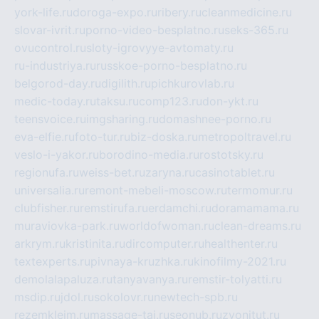
york-life.ru
doroga-expo.ru
ribery.ru
cleanmedicine.ru
slovar-ivrit.ru
porno-video-besplatno.ru
seks-365.ru
ovucontrol.ru
sloty-igrovyye-avtomaty.ru
ru-industriya.ru
russkoe-porno-besplatno.ru
belgorod-day.ru
digilith.ru
pichkurovlab.ru
medic-today.ru
taksu.ru
comp123.ru
don-ykt.ru
teensvoice.ru
imgsharing.ru
domashnee-porno.ru
eva-elfie.ru
foto-tur.ru
biz-doska.ru
metropoltravel.ru
veslo-i-yakor.ru
borodino-media.ru
rostotsky.ru
regionufa.ru
weiss-bet.ru
zaryna.ru
casinotablet.ru
universalia.ru
remont-mebeli-moscow.ru
termomur.ru
clubfisher.ru
remstirufa.ru
erdamchi.ru
doramamama.ru
muraviovka-park.ru
worldofwoman.ru
clean-dreams.ru
arkrym.ru
kristinita.ru
dircomputer.ru
healthenter.ru
textexperts.ru
pivnaya-kruzhka.ru
kinofilmy-2021.ru
demolalapaluza.ru
tanyavanya.ru
remstir-tolyatti.ru
msdip.ru
jdol.ru
sokolovr.ru
newtech-spb.ru
rezemkleim.ru
massage-tai.ru
seonub.ru
zvonitut.ru