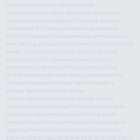
rebus-toys.ru
minelab-msk.ru
rtdco.ru
seo-prodvizhenie-sajtov-stroitelnyh-kompanij.ru
card-voice.ru
rulonnyygazon177.ru
snow-guard.ru
domizbrusa-9x12spb.ru
demaholding.ru
aalse.ru
a380club.ru
argentinamia.ru
perkoka.ru
movie-one.ru
perk-oka.ru
g-octopus.ru
sibarchives.ru
andreislyusar.ru
naruto-x.ru
pursefactory.ru
tor-lyubov-i-grom.ru
spayderhed-2022.ru
movieone.ru
evro-dez.ru
webamator.ru
ma-absolut1.ru
avtopomosch27.ru
nv-750.ru
news-plain.ru
nertansaga.ru
delanalad.ru
dizfiles.ru
youtubefree.ru
aria-family.ru
roadli.ru
planeta-samara.ru
mysmartbuy.ru
matrasy-kemerovo.ru
ashanet.ru
trade-farm.ru
dotcustoms.ru
domizbrusa9x12spb.ru
autodamp.ru
narasimha.ru
djcommodities.ru
nv750.ru
x-ton.ru
newsplain.ru
cardvoice.ru
modopaper.ru
manunae.ru
gbget.ru
alfeihavsalnassr.ru
madoma.ru
tajuncos.ru
petrovkasports.ru
porno-online-besplatno.ru
splclub.ru