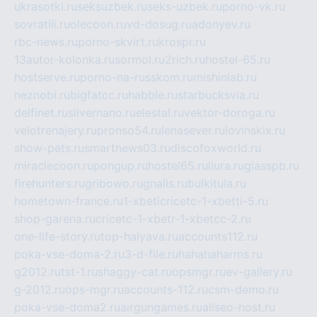
ukrasotki.ru
seksuzbek.ru
seks-uzbek.ru
porno-vk.ru
sovratili.ru
olecoon.ru
vd-dosug.ru
adonyev.ru
rbc-news.ru
porno-skvirt.ru
krospr.ru
13autor-kolonka.ru
sormol.ru
2rich.ru
hostel-65.ru
hostserve.ru
porno-na-russkom.ru
mishinlab.ru
neznobi.ru
bigfatcc.ru
habble.ru
starbucksvia.ru
delfinet.ru
silvernano.ru
elestal.ru
vektor-doroga.ru
velotrenajery.ru
pronso54.ru
lenasever.ru
lovinskix.ru
show-pets.ru
smartnews03.ru
discofoxworld.ru
miraclecoon.ru
pongup.ru
hostel65.ru
liura.ru
glasspb.ru
firehunters.ru
gribowo.ru
gnalis.ru
bulkitula.ru
hometown-france.ru
1-xbeticricetc-1-xbetti-5.ru
shop-garena.ru
cricetc-1-xbetr-1-xbetcc-2.ru
one-life-story.ru
top-halyava.ru
accounts112.ru
poka-vse-doma-2.ru
3-d-file.ru
hahahaharms.ru
g2012.ru
tst-1.ru
shaggy-cat.ru
opsmgr.ru
ev-gallery.ru
g-2012.ru
ops-mgr.ru
accounts-112.ru
csm-demo.ru
poka-vse-doma2.ru
airgungames.ru
allseo-host.ru