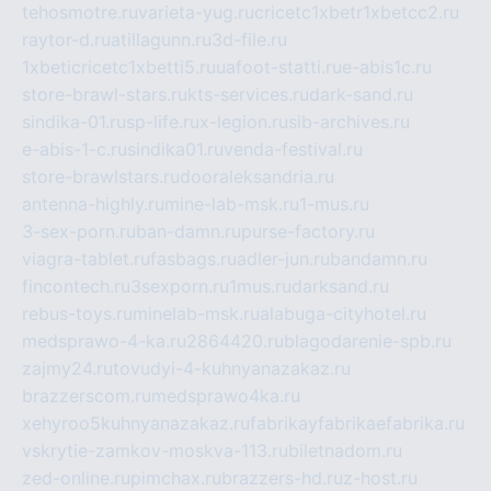
tehosmotre.ru
varieta-yug.ru
cricetc1xbetr1xbetcc2.ru
raytor-d.ru
atillagunn.ru
3d-file.ru
1xbeticricetc1xbetti5.ru
uafoot-statti.ru
e-abis1c.ru
store-brawl-stars.ru
kts-services.ru
dark-sand.ru
sindika-01.ru
sp-life.ru
x-legion.ru
sib-archives.ru
e-abis-1-c.ru
sindika01.ru
venda-festival.ru
store-brawlstars.ru
dooraleksandria.ru
antenna-highly.ru
mine-lab-msk.ru
1-mus.ru
3-sex-porn.ru
ban-damn.ru
purse-factory.ru
viagra-tablet.ru
fasbags.ru
adler-jun.ru
bandamn.ru
fincontech.ru
3sexporn.ru
1mus.ru
darksand.ru
rebus-toys.ru
minelab-msk.ru
alabuga-cityhotel.ru
medsprawo-4-ka.ru
2864420.ru
blagodarenie-spb.ru
zajmy24.ru
tovudyi-4-kuhnyanazakaz.ru
brazzerscom.ru
medsprawo4ka.ru
xehyroo5kuhnyanazakaz.ru
fabrikayfabrikaefabrika.ru
vskrytie-zamkov-moskva-113.ru
biletnadom.ru
zed-online.ru
pimchax.ru
brazzers-hd.ru
z-host.ru