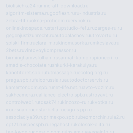
biolisichka24.ru
mncraft-download.ru
algoritm-sistema.ru
godflesh.ru
ru-industria.ru
zebra-tlt.ru
okna-proficom.ru
erynok.ru
onlinekinospace.ru
startupstudio-fefu.ru
zarges-ru.ru
gegenjustizunrecht.ru
autobalashov.ru
utrovortu.ru
spiski-firm.ru
elara-m.ru
kinomusorka.ru
mkcslava.ru
2bets.ru
vintovoykompressor.ru
birminghamvsfulham.ru
sarmat-komp.ru
pioneeri.ru
amadis-chocolate.ru
shkurki-karakulya.ru
kanotiforet.spb.ru
tutmassage.ru
ecolog.org.ru
praga.spb.ru
falcorussia.ru
autodoctorservis.ru
kamertondom.spb.ru
net-life.net.ru
avto-vozim.ru
sakhcamera.ru
alliance-electro.spb.ru
stroyavt.ru
controlweb1.ru
tdsak74.ru
kinzozo-ru.ru
kvotka.ru
iron-snab.ru
costa-bella.ru
eugrus.pp.ru
associaciya39.ru
primexpo.spb.ru
bezmorchin.ru
ia2.ru
cpt21.ru
ispecspb.ru
regahost.ru
kolosok-elita.ru
tae-kwon.ru
consrio.com.ru
insiam.ru
avegainfo.ru