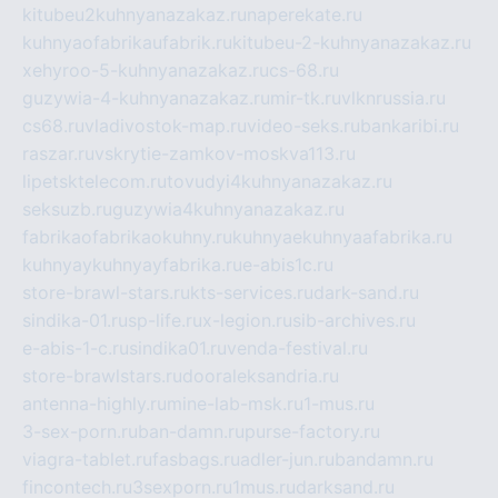
kitubeu2kuhnyanazakaz.ru
naperekate.ru
kuhnyaofabrikaufabrik.ru
kitubeu-2-kuhnyanazakaz.ru
xehyroo-5-kuhnyanazakaz.ru
cs-68.ru
guzywia-4-kuhnyanazakaz.ru
mir-tk.ru
vlknrussia.ru
cs68.ru
vladivostok-map.ru
video-seks.ru
bankaribi.ru
raszar.ru
vskrytie-zamkov-moskva113.ru
lipetsktelecom.ru
tovudyi4kuhnyanazakaz.ru
seksuzb.ru
guzywia4kuhnyanazakaz.ru
fabrikaofabrikaokuhny.ru
kuhnyaekuhnyaafabrika.ru
kuhnyaykuhnyayfabrika.ru
e-abis1c.ru
store-brawl-stars.ru
kts-services.ru
dark-sand.ru
sindika-01.ru
sp-life.ru
x-legion.ru
sib-archives.ru
e-abis-1-c.ru
sindika01.ru
venda-festival.ru
store-brawlstars.ru
dooraleksandria.ru
antenna-highly.ru
mine-lab-msk.ru
1-mus.ru
3-sex-porn.ru
ban-damn.ru
purse-factory.ru
viagra-tablet.ru
fasbags.ru
adler-jun.ru
bandamn.ru
fincontech.ru
3sexporn.ru
1mus.ru
darksand.ru