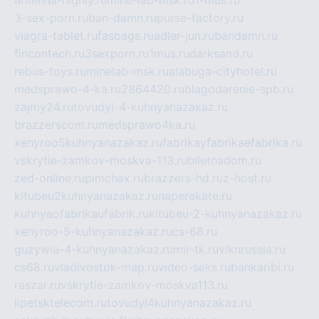
antenna-highly.ru
mine-lab-msk.ru
1-mus.ru
3-sex-porn.ru
ban-damn.ru
purse-factory.ru
viagra-tablet.ru
fasbags.ru
adler-jun.ru
bandamn.ru
fincontech.ru
3sexporn.ru
1mus.ru
darksand.ru
rebus-toys.ru
minelab-msk.ru
alabuga-cityhotel.ru
medsprawo-4-ka.ru
2864420.ru
blagodarenie-spb.ru
zajmy24.ru
tovudyi-4-kuhnyanazakaz.ru
brazzerscom.ru
medsprawo4ka.ru
xehyroo5kuhnyanazakaz.ru
fabrikayfabrikaefabrika.ru
vskrytie-zamkov-moskva-113.ru
biletnadom.ru
zed-online.ru
pimchax.ru
brazzers-hd.ru
z-host.ru
kitubeu2kuhnyanazakaz.ru
naperekate.ru
kuhnyaofabrikaufabrik.ru
kitubeu-2-kuhnyanazakaz.ru
xehyroo-5-kuhnyanazakaz.ru
cs-68.ru
guzywia-4-kuhnyanazakaz.ru
mir-tk.ru
vlknrussia.ru
cs68.ru
vladivostok-map.ru
video-seks.ru
bankaribi.ru
raszar.ru
vskrytie-zamkov-moskva113.ru
lipetsktelecom.ru
tovudyi4kuhnyanazakaz.ru