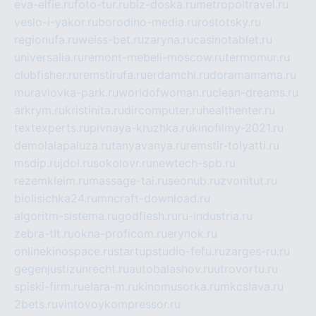
eva-elfie.ru
foto-tur.ru
biz-doska.ru
metropoltravel.ru
veslo-i-yakor.ru
borodino-media.ru
rostotsky.ru
regionufa.ru
weiss-bet.ru
zaryna.ru
casinotablet.ru
universalia.ru
remont-mebeli-moscow.ru
termomur.ru
clubfisher.ru
remstirufa.ru
erdamchi.ru
doramamama.ru
muraviovka-park.ru
worldofwoman.ru
clean-dreams.ru
arkrym.ru
kristinita.ru
dircomputer.ru
healthenter.ru
textexperts.ru
pivnaya-kruzhka.ru
kinofilmy-2021.ru
demolalapaluza.ru
tanyavanya.ru
remstir-tolyatti.ru
msdip.ru
jdol.ru
sokolovr.ru
newtech-spb.ru
rezemkleim.ru
massage-tai.ru
seonub.ru
zvonitut.ru
biolisichka24.ru
mncraft-download.ru
algoritm-sistema.ru
godflesh.ru
ru-industria.ru
zebra-tlt.ru
okna-proficom.ru
erynok.ru
onlinekinospace.ru
startupstudio-fefu.ru
zarges-ru.ru
gegenjustizunrecht.ru
autobalashov.ru
utrovortu.ru
spiski-firm.ru
elara-m.ru
kinomusorka.ru
mkcslava.ru
2bets.ru
vintovoykompressor.ru