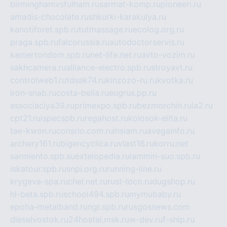
birminghamvsfulham.ru
sarmat-komp.ru
pioneeri.ru
amadis-chocolate.ru
shkurki-karakulya.ru
kanotiforet.spb.ru
tutmassage.ru
ecolog.org.ru
praga.spb.ru
falcorussia.ru
autodoctorservis.ru
kamertondom.spb.ru
net-life.net.ru
avto-vozim.ru
sakhcamera.ru
alliance-electro.spb.ru
stroyavt.ru
controlweb1.ru
tdsak74.ru
kinzozo-ru.ru
kvotka.ru
iron-snab.ru
costa-bella.ru
eugrus.pp.ru
associaciya39.ru
primexpo.spb.ru
bezmorchin.ru
ia2.ru
cpt21.ru
ispecspb.ru
regahost.ru
kolosok-elita.ru
tae-kwon.ru
consrio.com.ru
insiam.ru
avegainfo.ru
archery161.ru
bigencyclica.ru
vlast16.ru
korru.net
sarmiento.spb.su
extelopedia.ru
lammin-suo.spb.ru
iskatour.spb.ru
snpi.org.ru
running-line.ru
krygeva-spa.ru
chel.net.ru
rust-loco.ru
dugshop.ru
hl-beta.spb.ru
school494.spb.ru
mymubaby.ru
epoha-metalband.ru
ngr.spb.ru
rusgosnews.com
dieselvostok.ru
24hostel.msk.ru
w-dev.ru
f-ship.ru