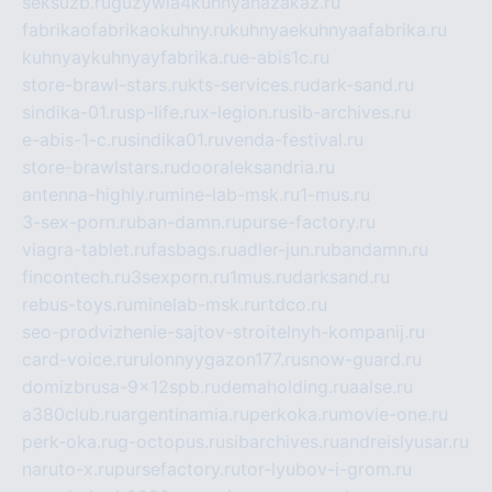
seksuzb.ru
guzywia4kuhnyanazakaz.ru
fabrikaofabrikaokuhny.ru
kuhnyaekuhnyaafabrika.ru
kuhnyaykuhnyayfabrika.ru
e-abis1c.ru
store-brawl-stars.ru
kts-services.ru
dark-sand.ru
sindika-01.ru
sp-life.ru
x-legion.ru
sib-archives.ru
e-abis-1-c.ru
sindika01.ru
venda-festival.ru
store-brawlstars.ru
dooraleksandria.ru
antenna-highly.ru
mine-lab-msk.ru
1-mus.ru
3-sex-porn.ru
ban-damn.ru
purse-factory.ru
viagra-tablet.ru
fasbags.ru
adler-jun.ru
bandamn.ru
fincontech.ru
3sexporn.ru
1mus.ru
darksand.ru
rebus-toys.ru
minelab-msk.ru
rtdco.ru
seo-prodvizhenie-sajtov-stroitelnyh-kompanij.ru
card-voice.ru
rulonnyygazon177.ru
snow-guard.ru
domizbrusa-9x12spb.ru
demaholding.ru
aalse.ru
a380club.ru
argentinamia.ru
perkoka.ru
movie-one.ru
perk-oka.ru
g-octopus.ru
sibarchives.ru
andreislyusar.ru
naruto-x.ru
pursefactory.ru
tor-lyubov-i-grom.ru