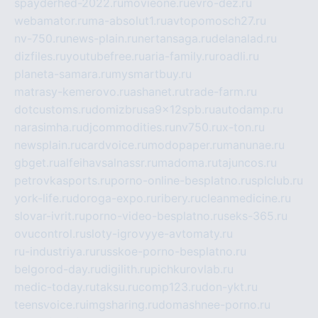
spayderhed-2022.ru
movieone.ru
evro-dez.ru
webamator.ru
ma-absolut1.ru
avtopomosch27.ru
nv-750.ru
news-plain.ru
nertansaga.ru
delanalad.ru
dizfiles.ru
youtubefree.ru
aria-family.ru
roadli.ru
planeta-samara.ru
mysmartbuy.ru
matrasy-kemerovo.ru
ashanet.ru
trade-farm.ru
dotcustoms.ru
domizbrusa9x12spb.ru
autodamp.ru
narasimha.ru
djcommodities.ru
nv750.ru
x-ton.ru
newsplain.ru
cardvoice.ru
modopaper.ru
manunae.ru
gbget.ru
alfeihavsalnassr.ru
madoma.ru
tajuncos.ru
petrovkasports.ru
porno-online-besplatno.ru
splclub.ru
york-life.ru
doroga-expo.ru
ribery.ru
cleanmedicine.ru
slovar-ivrit.ru
porno-video-besplatno.ru
seks-365.ru
ovucontrol.ru
sloty-igrovyye-avtomaty.ru
ru-industriya.ru
russkoe-porno-besplatno.ru
belgorod-day.ru
digilith.ru
pichkurovlab.ru
medic-today.ru
taksu.ru
comp123.ru
don-ykt.ru
teensvoice.ru
imgsharing.ru
domashnee-porno.ru