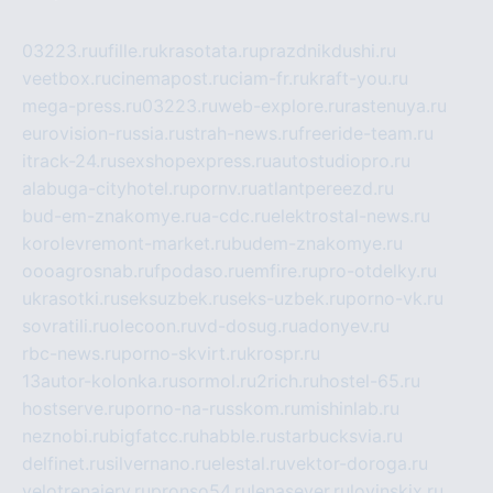
03223.ru
ufille.ru
krasotata.ru
prazdnikdushi.ru
veetbox.ru
cinemapost.ru
ciam-fr.ru
kraft-you.ru
mega-press.ru
03223.ru
web-explore.ru
rastenuya.ru
eurovision-russia.ru
strah-news.ru
freeride-team.ru
itrack-24.ru
sexshopexpress.ru
autostudiopro.ru
alabuga-cityhotel.ru
pornv.ru
atlantpereezd.ru
bud-em-znakomye.ru
a-cdc.ru
elektrostal-news.ru
korolevremont-market.ru
budem-znakomye.ru
oooagrosnab.ru
fpodaso.ru
emfire.ru
pro-otdelky.ru
ukrasotki.ru
seksuzbek.ru
seks-uzbek.ru
porno-vk.ru
sovratili.ru
olecoon.ru
vd-dosug.ru
adonyev.ru
rbc-news.ru
porno-skvirt.ru
krospr.ru
13autor-kolonka.ru
sormol.ru
2rich.ru
hostel-65.ru
hostserve.ru
porno-na-russkom.ru
mishinlab.ru
neznobi.ru
bigfatcc.ru
habble.ru
starbucksvia.ru
delfinet.ru
silvernano.ru
elestal.ru
vektor-doroga.ru
velotrenajery.ru
pronso54.ru
lenasever.ru
lovinskix.ru