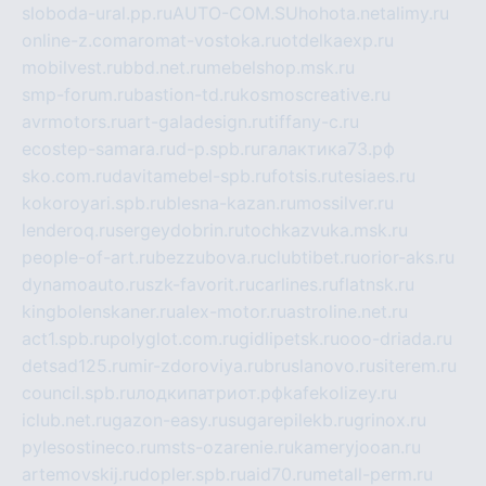
sloboda-ural.pp.ru
AUTO-COM.SU
hohota.net
alimy.ru
online-z.com
aromat-vostoka.ru
otdelkaexp.ru
mobilvest.ru
bbd.net.ru
mebelshop.msk.ru
smp-forum.ru
bastion-td.ru
kosmoscreative.ru
avrmotors.ru
art-galadesign.ru
tiffany-c.ru
ecostep-samara.ru
d-p.spb.ru
галактика73.рф
sko.com.ru
davitamebel-spb.ru
fotsis.ru
tesiaes.ru
kokoroyari.spb.ru
blesna-kazan.ru
mossilver.ru
lenderoq.ru
sergeydobrin.ru
tochkazvuka.msk.ru
people-of-art.ru
bezzubova.ru
clubtibet.ru
orior-aks.ru
dynamoauto.ru
szk-favorit.ru
carlines.ru
flatnsk.ru
kingbolenskaner.ru
alex-motor.ru
astroline.net.ru
act1.spb.ru
polyglot.com.ru
gidlipetsk.ru
ooo-driada.ru
detsad125.ru
mir-zdoroviya.ru
bruslanovo.ru
siterem.ru
council.spb.ru
лодкипатриот.рф
kafekolizey.ru
iclub.net.ru
gazon-easy.ru
sugarepilekb.ru
grinox.ru
pylesostineco.ru
msts-ozarenie.ru
kameryjooan.ru
artemovskij.ru
dopler.spb.ru
aid70.ru
metall-perm.ru