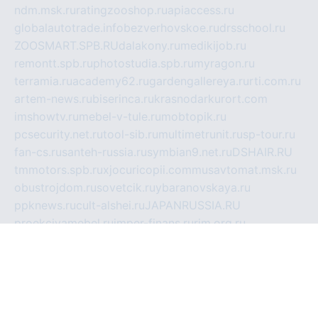
ndm.msk.ru
ratingzooshop.ru
apiaccess.ru
globalautotrade.info
bezverhovskoe.ru
drsschool.ru
ZOOSMART.SPB.RU
dalakony.ru
medikijob.ru
remontt.spb.ru
photostudia.spb.ru
myragon.ru
terramia.ru
academy62.ru
gardengallereya.ru
rti.com.ru
artem-news.ru
biserinca.ru
krasnodarkurort.com
imshowtv.ru
mebel-v-tule.ru
mobtopik.ru
pcsecurity.net.ru
tool-sib.ru
multimetrunit.ru
sp-tour.ru
fan-cs.ru
santeh-russia.ru
symbian9.net.ru
DSHAIR.RU
tmmotors.spb.ru
xjocuricopii.com
musavtomat.msk.ru
obustrojdom.ru
sovetcik.ru
ybaranovskaya.ru
ppknews.ru
cult-alshei.ru
JAPANRUSSIA.RU
proekciyamebel.ru
imper-finans.ru
rim.org.ru
glamourai.ru
brassminus.ru
zabor-pro.ru
ftn.pp.ru
dorogoe58.ru
laimengpacker.ru
kuzova-zapchasti.ru
sageerp.ru
taxodrom.ru
dsrazvitie.ru
hardcity.net.ru
ratinghomegames.ru
topservice25.ru
gubernyan.ru
gtglasslined.ru
ii4.ru
tssport.spb.ru
andorra24.com