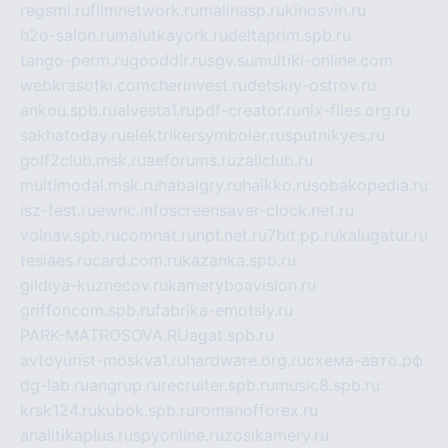
regsmi.ru
filmnetwork.ru
malinasp.ru
kinosvin.ru
h2o-salon.ru
malutkayork.ru
deltaprim.spb.ru
tango-perm.ru
gooddir.ru
sgv.su
multiki-online.com
webkrasotki.com
cherinvest.ru
detskiy-ostrov.ru
ankou.spb.ru
alvesta1.ru
pdf-creator.ru
nix-files.org.ru
sakhatoday.ru
elektrikersymboler.ru
sputnikyes.ru
golf2club.msk.ru
aeforums.ru
zallclub.ru
multimodal.msk.ru
habaigry.ru
haikko.ru
sobakopedia.ru
isz-fest.ru
ewnc.info
screensaver-clock.net.ru
volnav.spb.ru
comnat.ru
npf.net.ru
7bit.pp.ru
kalugatur.ru
tesiaes.ru
card.com.ru
kazanka.spb.ru
gildiya-kuznecov.ru
kameryboavision.ru
griffoncom.spb.ru
fabrika-emotsiy.ru
PARK-MATROSOVA.RU
agat.spb.ru
avtoyurist-moskva1.ru
hardware.org.ru
схема-авто.рф
dg-lab.ru
angrup.ru
recruiter.spb.ru
music8.spb.ru
krsk124.ru
kubok.spb.ru
romanofforex.ru
analitikaplus.ru
spyonline.ru
zosikamery.ru