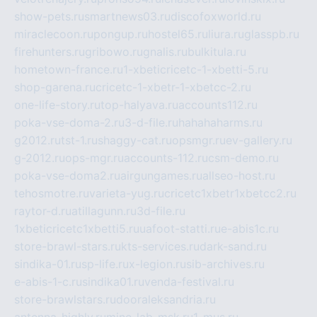
show-pets.ru
smartnews03.ru
discofoxworld.ru
miraclecoon.ru
pongup.ru
hostel65.ru
liura.ru
glasspb.ru
firehunters.ru
gribowo.ru
gnalis.ru
bulkitula.ru
hometown-france.ru
1-xbeticricetc-1-xbetti-5.ru
shop-garena.ru
cricetc-1-xbetr-1-xbetcc-2.ru
one-life-story.ru
top-halyava.ru
accounts112.ru
poka-vse-doma-2.ru
3-d-file.ru
hahahaharms.ru
g2012.ru
tst-1.ru
shaggy-cat.ru
opsmgr.ru
ev-gallery.ru
g-2012.ru
ops-mgr.ru
accounts-112.ru
csm-demo.ru
poka-vse-doma2.ru
airgungames.ru
allseo-host.ru
tehosmotre.ru
varieta-yug.ru
cricetc1xbetr1xbetcc2.ru
raytor-d.ru
atillagunn.ru
3d-file.ru
1xbeticricetc1xbetti5.ru
uafoot-statti.ru
e-abis1c.ru
store-brawl-stars.ru
kts-services.ru
dark-sand.ru
sindika-01.ru
sp-life.ru
x-legion.ru
sib-archives.ru
e-abis-1-c.ru
sindika01.ru
venda-festival.ru
store-brawlstars.ru
dooraleksandria.ru