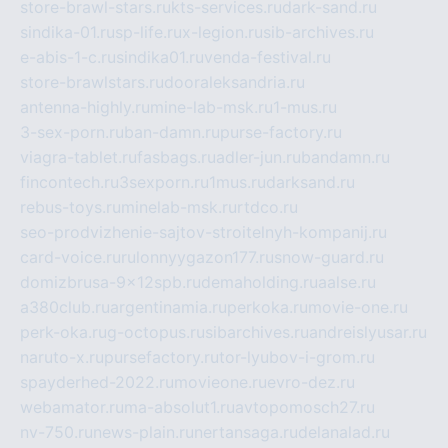
store-brawl-stars.ru
kts-services.ru
dark-sand.ru
sindika-01.ru
sp-life.ru
x-legion.ru
sib-archives.ru
e-abis-1-c.ru
sindika01.ru
venda-festival.ru
store-brawlstars.ru
dooraleksandria.ru
antenna-highly.ru
mine-lab-msk.ru
1-mus.ru
3-sex-porn.ru
ban-damn.ru
purse-factory.ru
viagra-tablet.ru
fasbags.ru
adler-jun.ru
bandamn.ru
fincontech.ru
3sexporn.ru
1mus.ru
darksand.ru
rebus-toys.ru
minelab-msk.ru
rtdco.ru
seo-prodvizhenie-sajtov-stroitelnyh-kompanij.ru
card-voice.ru
rulonnyygazon177.ru
snow-guard.ru
domizbrusa-9x12spb.ru
demaholding.ru
aalse.ru
a380club.ru
argentinamia.ru
perkoka.ru
movie-one.ru
perk-oka.ru
g-octopus.ru
sibarchives.ru
andreislyusar.ru
naruto-x.ru
pursefactory.ru
tor-lyubov-i-grom.ru
spayderhed-2022.ru
movieone.ru
evro-dez.ru
webamator.ru
ma-absolut1.ru
avtopomosch27.ru
nv-750.ru
news-plain.ru
nertansaga.ru
delanalad.ru