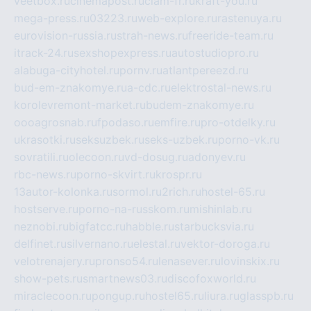
veetbox.ru
cinemapost.ru
ciam-fr.ru
kraft-you.ru
mega-press.ru
03223.ru
web-explore.ru
rastenuya.ru
eurovision-russia.ru
strah-news.ru
freeride-team.ru
itrack-24.ru
sexshopexpress.ru
autostudiopro.ru
alabuga-cityhotel.ru
pornv.ru
atlantpereezd.ru
bud-em-znakomye.ru
a-cdc.ru
elektrostal-news.ru
korolevremont-market.ru
budem-znakomye.ru
oooagrosnab.ru
fpodaso.ru
emfire.ru
pro-otdelky.ru
ukrasotki.ru
seksuzbek.ru
seks-uzbek.ru
porno-vk.ru
sovratili.ru
olecoon.ru
vd-dosug.ru
adonyev.ru
rbc-news.ru
porno-skvirt.ru
krospr.ru
13autor-kolonka.ru
sormol.ru
2rich.ru
hostel-65.ru
hostserve.ru
porno-na-russkom.ru
mishinlab.ru
neznobi.ru
bigfatcc.ru
habble.ru
starbucksvia.ru
delfinet.ru
silvernano.ru
elestal.ru
vektor-doroga.ru
velotrenajery.ru
pronso54.ru
lenasever.ru
lovinskix.ru
show-pets.ru
smartnews03.ru
discofoxworld.ru
miraclecoon.ru
pongup.ru
hostel65.ru
liura.ru
glasspb.ru