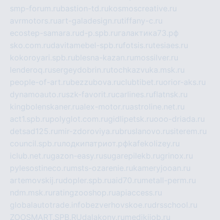
smp-forum.ru
bastion-td.ru
kosmoscreative.ru
avrmotors.ru
art-galadesign.ru
tiffany-c.ru
ecostep-samara.ru
d-p.spb.ru
галактика73.рф
sko.com.ru
davitamebel-spb.ru
fotsis.ru
tesiaes.ru
kokoroyari.spb.ru
blesna-kazan.ru
mossilver.ru
lenderoq.ru
sergeydobrin.ru
tochkazvuka.msk.ru
people-of-art.ru
bezzubova.ru
clubtibet.ru
orior-aks.ru
dynamoauto.ru
szk-favorit.ru
carlines.ru
flatnsk.ru
kingbolenskaner.ru
alex-motor.ru
astroline.net.ru
act1.spb.ru
polyglot.com.ru
gidlipetsk.ru
ooo-driada.ru
detsad125.ru
mir-zdoroviya.ru
bruslanovo.ru
siterem.ru
council.spb.ru
лодкипатриот.рф
kafekolizey.ru
iclub.net.ru
gazon-easy.ru
sugarepilekb.ru
grinox.ru
pylesostineco.ru
msts-ozarenie.ru
kameryjooan.ru
artemovskij.ru
dopler.spb.ru
aid70.ru
metall-perm.ru
ndm.msk.ru
ratingzooshop.ru
apiaccess.ru
globalautotrade.info
bezverhovskoe.ru
drsschool.ru
ZOOSMART.SPB.RU
dalakony.ru
medikijob.ru