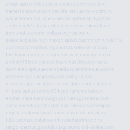
praga.spb.ru
falcorussia.ru
autodoctorservis.ru
kamertondom.spb.ru
net-life.net.ru
avto-vozim.ru
sakhcamera.ru
alliance-electro.spb.ru
stroyavt.ru
controlweb1.ru
tdsak74.ru
kinzozo-ru.ru
kvotka.ru
iron-snab.ru
costa-bella.ru
eugrus.pp.ru
associaciya39.ru
primexpo.spb.ru
bezmorchin.ru
ia2.ru
cpt21.ru
ispecspb.ru
regahost.ru
kolosok-elita.ru
tae-kwon.ru
consrio.com.ru
insiam.ru
avegainfo.ru
archery161.ru
bigencyclica.ru
vlast16.ru
korru.net
sarmiento.spb.su
extelopedia.ru
lammin-suo.spb.ru
iskatour.spb.ru
snpi.org.ru
running-line.ru
krygeva-spa.ru
chel.net.ru
rust-loco.ru
dugshop.ru
hl-beta.spb.ru
school494.spb.ru
mymubaby.ru
epoha-metalband.ru
ngr.spb.ru
rusgosnews.com
dieselvostok.ru
24hostel.msk.ru
w-dev.ru
f-ship.ru
regsmi.ru
filmnetwork.ru
malinasp.ru
kinosvin.ru
h2o-salon.ru
malutkayork.ru
deltaprim.spb.ru
tango-perm.ru
gooddir.ru
sgv.su
multiki-online.com