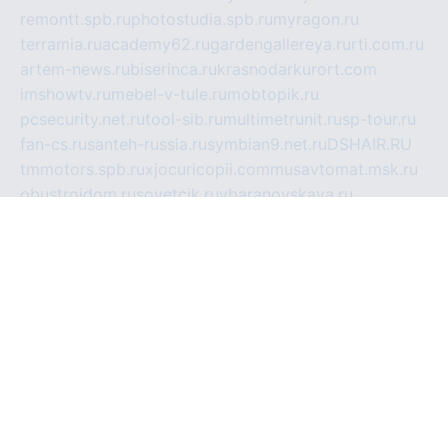
remontt.spb.ru
photostudia.spb.ru
myragon.ru
terramia.ru
academy62.ru
gardengallereya.ru
rti.com.ru
artem-news.ru
biserinca.ru
krasnodarkurort.com
imshowtv.ru
mebel-v-tule.ru
mobtopik.ru
pcsecurity.net.ru
tool-sib.ru
multimetrunit.ru
sp-tour.ru
fan-cs.ru
santeh-russia.ru
symbian9.net.ru
DSHAIR.RU
tmmotors.spb.ru
xjocuricopii.com
musavtomat.msk.ru
obustrojdom.ru
sovetcik.ru
ybaranovskaya.ru
ppknews.ru
cult-alshei.ru
JAPANRUSSIA.RU
proekciyamebel.ru
imper-finans.ru
rim.org.ru
glamourai.ru
brassminus.ru
zabor-pro.ru
ftn.pp.ru
dorogoe58.ru
laimengpacker.ru
kuzova-zapchasti.ru
sageerp.ru
taxodrom.ru
dsrazvitie.ru
hardcity.net.ru
ratinghomegames.ru
topservice25.ru
gubernyan.ru
gtglasslined.ru
ii4.ru
tssport.spb.ru
andorra24.com
blackwallstreet.ru
oboimos.ru
optim-doors.com.ru
ikuch.ru
nycr.org.ru
npa21.ru
vremya-ch.spb.ru
desert000.ru
ivtorgi.ru
ifiori.ru
catalog-statei.ru