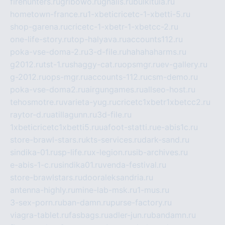
firehunters.ru
gribowo.ru
gnalis.ru
bulkitula.ru
hometown-france.ru
1-xbeticricetc-1-xbetti-5.ru
shop-garena.ru
cricetc-1-xbetr-1-xbetcc-2.ru
one-life-story.ru
top-halyava.ru
accounts112.ru
poka-vse-doma-2.ru
3-d-file.ru
hahahaharms.ru
g2012.ru
tst-1.ru
shaggy-cat.ru
opsmgr.ru
ev-gallery.ru
g-2012.ru
ops-mgr.ru
accounts-112.ru
csm-demo.ru
poka-vse-doma2.ru
airgungames.ru
allseo-host.ru
tehosmotre.ru
varieta-yug.ru
cricetc1xbetr1xbetcc2.ru
raytor-d.ru
atillagunn.ru
3d-file.ru
1xbeticricetc1xbetti5.ru
uafoot-statti.ru
e-abis1c.ru
store-brawl-stars.ru
kts-services.ru
dark-sand.ru
sindika-01.ru
sp-life.ru
x-legion.ru
sib-archives.ru
e-abis-1-c.ru
sindika01.ru
venda-festival.ru
store-brawlstars.ru
dooraleksandria.ru
antenna-highly.ru
mine-lab-msk.ru
1-mus.ru
3-sex-porn.ru
ban-damn.ru
purse-factory.ru
viagra-tablet.ru
fasbags.ru
adler-jun.ru
bandamn.ru