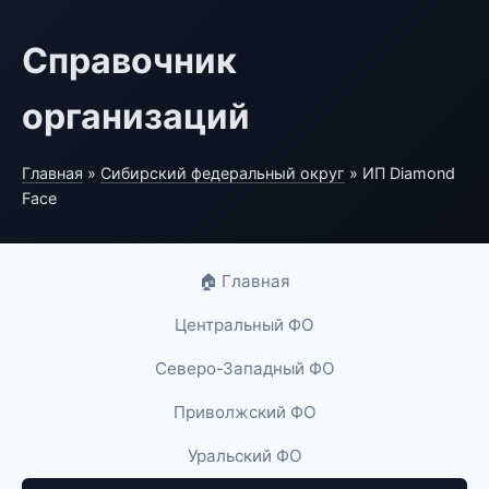
Справочник
организаций
Главная
»
Сибирский федеральный округ
» ИП Diamond
Face
🏠 Главная
Центральный ФО
Северо-Западный ФО
Приволжский ФО
Уральский ФО