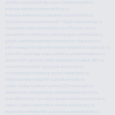
dizfiles.ru
youtubefree.ru
aria-family.ru
roadli.ru
planeta-samara.ru
mysmartbuy.ru
matrasy-kemerovo.ru
ashanet.ru
trade-farm.ru
dotcustoms.ru
domizbrusa9x12spb.ru
autodamp.ru
narasimha.ru
djcommodities.ru
nv750.ru
x-ton.ru
newsplain.ru
cardvoice.ru
modopaper.ru
manunae.ru
gbget.ru
alfeihavsalnassr.ru
madoma.ru
tajuncos.ru
petrovkasports.ru
porno-online-besplatno.ru
splclub.ru
york-life.ru
doroga-expo.ru
ribery.ru
cleanmedicine.ru
slovar-ivrit.ru
porno-video-besplatno.ru
seks-365.ru
ovucontrol.ru
sloty-igrovyye-avtomaty.ru
ru-industriya.ru
russkoe-porno-besplatno.ru
belgorod-day.ru
digilith.ru
pichkurovlab.ru
medic-today.ru
taksu.ru
comp123.ru
don-ykt.ru
teensvoice.ru
imgsharing.ru
domashnee-porno.ru
eva-elfie.ru
foto-tur.ru
biz-doska.ru
metropoltravel.ru
veslo-i-yakor.ru
borodino-media.ru
rostotsky.ru
regionufa.ru
weiss-bet.ru
zaryna.ru
casinotablet.ru