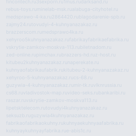
fincontech.ru
3sexporn.ru
1mus.ru
darksand.ru
rebus-toys.ru
minelab-msk.ru
alabuga-cityhotel.ru
medsprawo-4-ka.ru
2864420.ru
blagodarenie-spb.ru
zajmy24.ru
tovudyi-4-kuhnyanazakaz.ru
brazzerscom.ru
medsprawo4ka.ru
xehyroo5kuhnyanazakaz.ru
fabrikayfabrikaefabrika.ru
vskrytie-zamkov-moskva-113.ru
biletnadom.ru
zed-online.ru
pimchax.ru
brazzers-hd.ru
z-host.ru
kitubeu2kuhnyanazakaz.ru
naperekate.ru
kuhnyaofabrikaufabrik.ru
kitubeu-2-kuhnyanazakaz.ru
xehyroo-5-kuhnyanazakaz.ru
cs-68.ru
guzywia-4-kuhnyanazakaz.ru
mir-tk.ru
vlknrussia.ru
cs68.ru
vladivostok-map.ru
video-seks.ru
bankaribi.ru
raszar.ru
vskrytie-zamkov-moskva113.ru
lipetsktelecom.ru
tovudyi4kuhnyanazakaz.ru
seksuzb.ru
guzywia4kuhnyanazakaz.ru
fabrikaofabrikaokuhny.ru
kuhnyaekuhnyaafabrika.ru
kuhnyaykuhnyayfabrika.ru
e-abis1c.ru