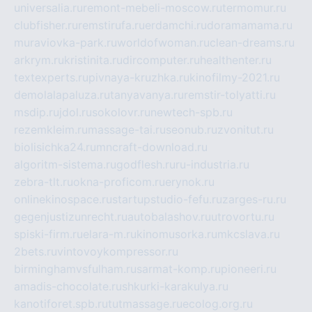
universalia.ru
remont-mebeli-moscow.ru
termomur.ru
clubfisher.ru
remstirufa.ru
erdamchi.ru
doramamama.ru
muraviovka-park.ru
worldofwoman.ru
clean-dreams.ru
arkrym.ru
kristinita.ru
dircomputer.ru
healthenter.ru
textexperts.ru
pivnaya-kruzhka.ru
kinofilmy-2021.ru
demolalapaluza.ru
tanyavanya.ru
remstir-tolyatti.ru
msdip.ru
jdol.ru
sokolovr.ru
newtech-spb.ru
rezemkleim.ru
massage-tai.ru
seonub.ru
zvonitut.ru
biolisichka24.ru
mncraft-download.ru
algoritm-sistema.ru
godflesh.ru
ru-industria.ru
zebra-tlt.ru
okna-proficom.ru
erynok.ru
onlinekinospace.ru
startupstudio-fefu.ru
zarges-ru.ru
gegenjustizunrecht.ru
autobalashov.ru
utrovortu.ru
spiski-firm.ru
elara-m.ru
kinomusorka.ru
mkcslava.ru
2bets.ru
vintovoykompressor.ru
birminghamvsfulham.ru
sarmat-komp.ru
pioneeri.ru
amadis-chocolate.ru
shkurki-karakulya.ru
kanotiforet.spb.ru
tutmassage.ru
ecolog.org.ru