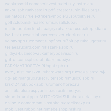
webkrasotki.com
cherinvest.ru
detskiy-ostrov.ru
ankou.spb.ru
alvesta1.ru
pdf-creator.ru
nix-files.org.ru
sakhatoday.ru
elektrikersymboler.ru
sputnikyes.ru
golf2club.msk.ru
aeforums.ru
zallclub.ru
multimodal.msk.ru
habaigry.ru
haikko.ru
sobakopedia.ru
isz-fest.ru
ewnc.info
screensaver-clock.net.ru
volnav.spb.ru
comnat.ru
npf.net.ru
7bit.pp.ru
kalugatur.ru
tesiaes.ru
card.com.ru
kazanka.spb.ru
gildiya-kuznecov.ru
kameryboavision.ru
griffoncom.spb.ru
fabrika-emotsiy.ru
PARK-MATROSOVA.RU
agat.spb.ru
avtoyurist-moskva1.ru
hardware.org.ru
схема-авто.рф
dg-lab.ru
angrup.ru
recruiter.spb.ru
music8.spb.ru
krsk124.ru
kubok.spb.ru
romanofforex.ru
analitikaplus.ru
spyonline.ru
zosikamery.ru
sloboda-ural.pp.ru
AUTO-COM.SU
hohota.net
alimy.ru
online-z.com
aromat-vostoka.ru
otdelkaexp.ru
mobilvest.ru
bbd.net.ru
mebelshop.msk.ru