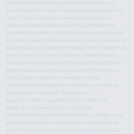
teensvoice.ru
imgsharing.ru
domashnee-porno.ru
eva-elfie.ru
foto-tur.ru
biz-doska.ru
metropoltravel.ru
veslo-i-yakor.ru
borodino-media.ru
rostotsky.ru
regionufa.ru
weiss-bet.ru
zaryna.ru
casinotablet.ru
universalia.ru
remont-mebeli-moscow.ru
termomur.ru
clubfisher.ru
remstirufa.ru
erdamchi.ru
doramamama.ru
muraviovka-park.ru
worldofwoman.ru
clean-dreams.ru
arkrym.ru
kristinita.ru
dircomputer.ru
healthenter.ru
textexperts.ru
pivnaya-kruzhka.ru
kinofilmy-2021.ru
demolalapaluza.ru
tanyavanya.ru
remstir-tolyatti.ru
msdip.ru
jdol.ru
sokolovr.ru
newtech-spb.ru
rezemkleim.ru
massage-tai.ru
seonub.ru
zvonitut.ru
biolisichka24.ru
mncraft-download.ru
algoritm-sistema.ru
godflesh.ru
ru-industria.ru
zebra-tlt.ru
okna-proficom.ru
erynok.ru
onlinekinospace.ru
startupstudio-fefu.ru
zarges-ru.ru
gegenjustizunrecht.ru
autobalashov.ru
utrovortu.ru
spiski-firm.ru
elara-m.ru
kinomusorka.ru
mkcslava.ru