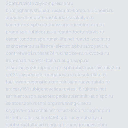
2bets.ru
vintovoykompressor.ru
birminghamvsfulham.ru
sarmat-komp.ru
pioneeri.ru
amadis-chocolate.ru
shkurki-karakulya.ru
kanotiforet.spb.ru
tutmassage.ru
ecolog.org.ru
praga.spb.ru
falcorussia.ru
autodoctorservis.ru
kamertondom.spb.ru
net-life.net.ru
avto-vozim.ru
sakhcamera.ru
alliance-electro.spb.ru
stroyavt.ru
controlweb1.ru
tdsak74.ru
kinzozo-ru.ru
kvotka.ru
iron-snab.ru
costa-bella.ru
eugrus.pp.ru
associaciya39.ru
primexpo.spb.ru
bezmorchin.ru
ia2.ru
cpt21.ru
ispecspb.ru
regahost.ru
kolosok-elita.ru
tae-kwon.ru
consrio.com.ru
insiam.ru
avegainfo.ru
archery161.ru
bigencyclica.ru
vlast16.ru
korru.net
sarmiento.spb.su
extelopedia.ru
lammin-suo.spb.ru
iskatour.spb.ru
snpi.org.ru
running-line.ru
krygeva-spa.ru
chel.net.ru
rust-loco.ru
dugshop.ru
hl-beta.spb.ru
school494.spb.ru
mymubaby.ru
epoha-metalband.ru
ngr.spb.ru
rusgosnews.com