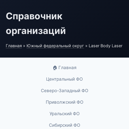
Справочник
организаций
Главная
»
Южный федеральный округ
» Laser Body Laser
🏠 Главная
Центральный ФО
Северо-Западный ФО
Приволжский ФО
Уральский ФО
Сибирский ФО