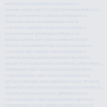
analitikaplus.ru
spyonline.ru
zosikamery.ru
sloboda-ural.pp.ru
AUTO-COM.SU
hohota.net
alimy.ru
online-z.com
aromat-vostoka.ru
otdelkaexp.ru
mobilvest.ru
bbd.net.ru
mebelshop.msk.ru
smp-forum.ru
bastion-td.ru
kosmoscreative.ru
avrmotors.ru
art-galadesign.ru
tiffany-c.ru
ecostep-samara.ru
d-p.spb.ru
галактика73.рф
sko.com.ru
davitamebel-spb.ru
fotsis.ru
tesiaes.ru
kokoroyari.spb.ru
blesna-kazan.ru
mossilver.ru
lenderoq.ru
sergeydobrin.ru
tochkazvuka.msk.ru
people-of-art.ru
bezzubova.ru
clubtibet.ru
orior-aks.ru
dynamoauto.ru
szk-favorit.ru
carlines.ru
flatnsk.ru
kingbolenskaner.ru
alex-motor.ru
astroline.net.ru
act1.spb.ru
polyglot.com.ru
gidlipetsk.ru
ooo-driada.ru
detsad125.ru
mir-zdoroviya.ru
bruslanovo.ru
siterem.ru
council.spb.ru
лодкипатриот.рф
kafekolizey.ru
iclub.net.ru
gazon-easy.ru
sugarepilekb.ru
grinox.ru
pylesostineco.ru
msts-ozarenie.ru
kameryjooan.ru