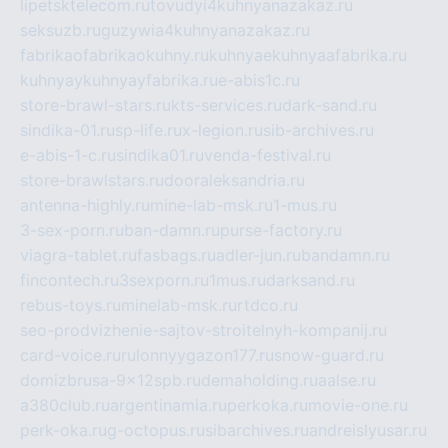
lipetsktelecom.ru
tovudyi4kuhnyanazakaz.ru
seksuzb.ru
guzywia4kuhnyanazakaz.ru
fabrikaofabrikaokuhny.ru
kuhnyaekuhnyaafabrika.ru
kuhnyaykuhnyayfabrika.ru
e-abis1c.ru
store-brawl-stars.ru
kts-services.ru
dark-sand.ru
sindika-01.ru
sp-life.ru
x-legion.ru
sib-archives.ru
e-abis-1-c.ru
sindika01.ru
venda-festival.ru
store-brawlstars.ru
dooraleksandria.ru
antenna-highly.ru
mine-lab-msk.ru
1-mus.ru
3-sex-porn.ru
ban-damn.ru
purse-factory.ru
viagra-tablet.ru
fasbags.ru
adler-jun.ru
bandamn.ru
fincontech.ru
3sexporn.ru
1mus.ru
darksand.ru
rebus-toys.ru
minelab-msk.ru
rtdco.ru
seo-prodvizhenie-sajtov-stroitelnyh-kompanij.ru
card-voice.ru
rulonnyygazon177.ru
snow-guard.ru
domizbrusa-9x12spb.ru
demaholding.ru
aalse.ru
a380club.ru
argentinamia.ru
perkoka.ru
movie-one.ru
perk-oka.ru
g-octopus.ru
sibarchives.ru
andreislyusar.ru