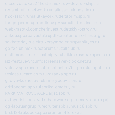
dieselvostok.ru
24hostel.msk.ru
w-dev.ru
f-ship.ru
regsmi.ru
filmnetwork.ru
malinasp.ru
kinosvin.ru
h2o-salon.ru
malutkayork.ru
deltaprim.spb.ru
tango-perm.ru
gooddir.ru
sgv.su
multiki-online.com
webkrasotki.com
cherinvest.ru
detskiy-ostrov.ru
ankou.spb.ru
alvesta1.ru
pdf-creator.ru
nix-files.org.ru
sakhatoday.ru
elektrikersymboler.ru
sputnikyes.ru
golf2club.msk.ru
aeforums.ru
zallclub.ru
multimodal.msk.ru
habaigry.ru
haikko.ru
sobakopedia.ru
isz-fest.ru
ewnc.info
screensaver-clock.net.ru
volnav.spb.ru
comnat.ru
npf.net.ru
7bit.pp.ru
kalugatur.ru
tesiaes.ru
card.com.ru
kazanka.spb.ru
gildiya-kuznecov.ru
kameryboavision.ru
griffoncom.spb.ru
fabrika-emotsiy.ru
PARK-MATROSOVA.RU
agat.spb.ru
avtoyurist-moskva1.ru
hardware.org.ru
схема-авто.рф
dg-lab.ru
angrup.ru
recruiter.spb.ru
music8.spb.ru
krsk124.ru
kubok.spb.ru
romanofforex.ru