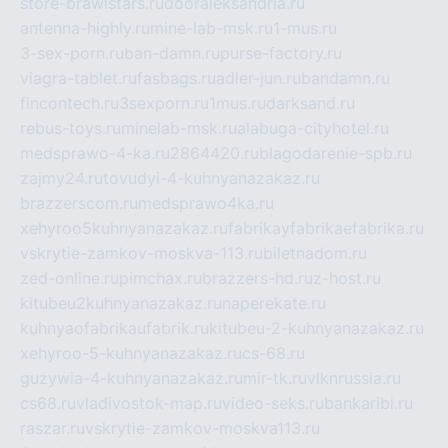
store-brawlstars.ru
dooraleksandria.ru
antenna-highly.ru
mine-lab-msk.ru
1-mus.ru
3-sex-porn.ru
ban-damn.ru
purse-factory.ru
viagra-tablet.ru
fasbags.ru
adler-jun.ru
bandamn.ru
fincontech.ru
3sexporn.ru
1mus.ru
darksand.ru
rebus-toys.ru
minelab-msk.ru
alabuga-cityhotel.ru
medsprawo-4-ka.ru
2864420.ru
blagodarenie-spb.ru
zajmy24.ru
tovudyi-4-kuhnyanazakaz.ru
brazzerscom.ru
medsprawo4ka.ru
xehyroo5kuhnyanazakaz.ru
fabrikayfabrikaefabrika.ru
vskrytie-zamkov-moskva-113.ru
biletnadom.ru
zed-online.ru
pimchax.ru
brazzers-hd.ru
z-host.ru
kitubeu2kuhnyanazakaz.ru
naperekate.ru
kuhnyaofabrikaufabrik.ru
kitubeu-2-kuhnyanazakaz.ru
xehyroo-5-kuhnyanazakaz.ru
cs-68.ru
guzywia-4-kuhnyanazakaz.ru
mir-tk.ru
vlknrussia.ru
cs68.ru
vladivostok-map.ru
video-seks.ru
bankaribi.ru
raszar.ru
vskrytie-zamkov-moskva113.ru