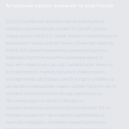
Актуальный каталог компаний по всей России
03223.ru
ufille.ru
krasotata.ru
prazdnikdushi.ru
veetbox.ru
cinemapost.ru
ciam-fr.ru
kraft-you.ru
mega-press.ru
03223.ru
web-explore.ru
rastenuya.ru
eurovision-russia.ru
strah-news.ru
freeride-team.ru
itrack-24.ru
sexshopexpress.ru
autostudiopro.ru
alabuga-cityhotel.ru
pornv.ru
atlantpereezd.ru
bud-em-znakomye.ru
a-cdc.ru
elektrostal-news.ru
korolevremont-market.ru
budem-znakomye.ru
oooagrosnab.ru
fpodaso.ru
emfire.ru
pro-otdelky.ru
ukrasotki.ru
seksuzbek.ru
seks-uzbek.ru
porno-vk.ru
sovratili.ru
olecoon.ru
vd-dosug.ru
adonyev.ru
rbc-news.ru
porno-skvirt.ru
krospr.ru
13autor-kolonka.ru
sormol.ru
2rich.ru
hostel-65.ru
hostserve.ru
porno-na-russkom.ru
mishinlab.ru
neznobi.ru
bigfatcc.ru
habble.ru
starbucksvia.ru