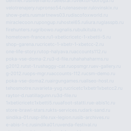
delfinet.ru
silvernano.ru
elestal.ru
vektor-doroga.ru
velotrenajery.ru
pronso54.ru
lenasever.ru
lovinskix.ru
show-pets.ru
smartnews03.ru
discofoxworld.ru
miraclecoon.ru
pongup.ru
hostel65.ru
liura.ru
glasspb.ru
firehunters.ru
gribowo.ru
gnalis.ru
bulkitula.ru
hometown-france.ru
1-xbeticricetc-1-xbetti-5.ru
shop-garena.ru
cricetc-1-xbetr-1-xbetcc-2.ru
one-life-story.ru
top-halyava.ru
accounts112.ru
poka-vse-doma-2.ru
3-d-file.ru
hahahaharms.ru
g2012.ru
tst-1.ru
shaggy-cat.ru
opsmgr.ru
ev-gallery.ru
g-2012.ru
ops-mgr.ru
accounts-112.ru
csm-demo.ru
poka-vse-doma2.ru
airgungames.ru
allseo-host.ru
tehosmotre.ru
varieta-yug.ru
cricetc1xbetr1xbetcc2.ru
raytor-d.ru
atillagunn.ru
3d-file.ru
1xbeticricetc1xbetti5.ru
uafoot-statti.ru
e-abis1c.ru
store-brawl-stars.ru
kts-services.ru
dark-sand.ru
sindika-01.ru
sp-life.ru
x-legion.ru
sib-archives.ru
e-abis-1-c.ru
sindika01.ru
venda-festival.ru