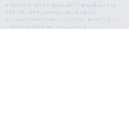
artemovskij.ru
dopler.spb.ru
aid70.ru
metall-perm.ru
ndm.msk.ru
ratingzooshop.ru
apiaccess.ru
globalautotrade.info
bezverhovskoe.ru
drsschool.ru
ZOOSMART.SPB.RU
dalakony.ru
medikijob.ru
remontt.spb.ru
photostudia.spb.ru
myragon.ru
terramia.ru
academy62.ru
gardengallereya.ru
rti.com.ru
artem-news.ru
biserinca.ru
krasnodarkurort.com
imshowtv.ru
mebel-v-tule.ru
mobtopik.ru
pcsecurity.net.ru
tool-sib.ru
multimetrunit.ru
sp-tour.ru
fan-cs.ru
santeh-russia.ru
symbian9.net.ru
DSHAIR.RU
tmmotors.spb.ru
xjocuricopii.com
musavtomat.msk.ru
obustrojdom.ru
sovetcik.ru
ybaranovskaya.ru
ppknews.ru
cult-alshei.ru
JAPANRUSSIA.RU
proekciyamebel.ru
imper-finans.ru
rim.org.ru
glamourai.ru
brassminus.ru
zabor-pro.ru
ftn.pp.ru
dorogoe58.ru
laimengpacker.ru
kuzova-zapchasti.ru
sageerp.ru
taxodrom.ru
dsrazvitie.ru
hardcity.net.ru
ratinghomegames.ru
topservice25.ru
gubernyan.ru