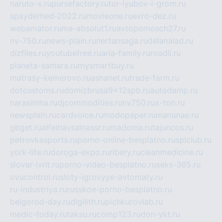
naruto-x.ru
pursefactory.ru
tor-lyubov-i-grom.ru
spayderhed-2022.ru
movieone.ru
evro-dez.ru
webamator.ru
ma-absolut1.ru
avtopomosch27.ru
nv-750.ru
news-plain.ru
nertansaga.ru
delanalad.ru
dizfiles.ru
youtubefree.ru
aria-family.ru
roadli.ru
planeta-samara.ru
mysmartbuy.ru
matrasy-kemerovo.ru
ashanet.ru
trade-farm.ru
dotcustoms.ru
domizbrusa9x12spb.ru
autodamp.ru
narasimha.ru
djcommodities.ru
nv750.ru
x-ton.ru
newsplain.ru
cardvoice.ru
modopaper.ru
manunae.ru
gbget.ru
alfeihavsalnassr.ru
madoma.ru
tajuncos.ru
petrovkasports.ru
porno-online-besplatno.ru
splclub.ru
york-life.ru
doroga-expo.ru
ribery.ru
cleanmedicine.ru
slovar-ivrit.ru
porno-video-besplatno.ru
seks-365.ru
ovucontrol.ru
sloty-igrovyye-avtomaty.ru
ru-industriya.ru
russkoe-porno-besplatno.ru
belgorod-day.ru
digilith.ru
pichkurovlab.ru
medic-today.ru
taksu.ru
comp123.ru
don-ykt.ru