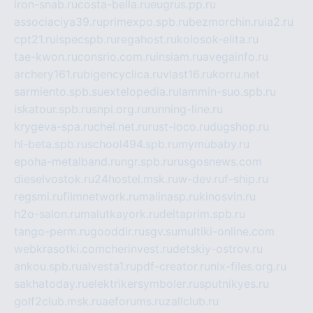
iron-snab.ru
costa-bella.ru
eugrus.pp.ru
associaciya39.ru
primexpo.spb.ru
bezmorchin.ru
ia2.ru
cpt21.ru
ispecspb.ru
regahost.ru
kolosok-elita.ru
tae-kwon.ru
consrio.com.ru
insiam.ru
avegainfo.ru
archery161.ru
bigencyclica.ru
vlast16.ru
korru.net
sarmiento.spb.su
extelopedia.ru
lammin-suo.spb.ru
iskatour.spb.ru
snpi.org.ru
running-line.ru
krygeva-spa.ru
chel.net.ru
rust-loco.ru
dugshop.ru
hl-beta.spb.ru
school494.spb.ru
mymubaby.ru
epoha-metalband.ru
ngr.spb.ru
rusgosnews.com
dieselvostok.ru
24hostel.msk.ru
w-dev.ru
f-ship.ru
regsmi.ru
filmnetwork.ru
malinasp.ru
kinosvin.ru
h2o-salon.ru
malutkayork.ru
deltaprim.spb.ru
tango-perm.ru
gooddir.ru
sgv.su
multiki-online.com
webkrasotki.com
cherinvest.ru
detskiy-ostrov.ru
ankou.spb.ru
alvesta1.ru
pdf-creator.ru
nix-files.org.ru
sakhatoday.ru
elektrikersymboler.ru
sputnikyes.ru
golf2club.msk.ru
aeforums.ru
zallclub.ru