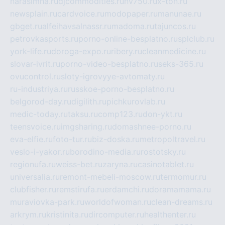
narasimha.ru
djcommodities.ru
nv750.ru
x-ton.ru
newsplain.ru
cardvoice.ru
modopaper.ru
manunae.ru
gbget.ru
alfeihavsalnassr.ru
madoma.ru
tajuncos.ru
petrovkasports.ru
porno-online-besplatno.ru
splclub.ru
york-life.ru
doroga-expo.ru
ribery.ru
cleanmedicine.ru
slovar-ivrit.ru
porno-video-besplatno.ru
seks-365.ru
ovucontrol.ru
sloty-igrovyye-avtomaty.ru
ru-industriya.ru
russkoe-porno-besplatno.ru
belgorod-day.ru
digilith.ru
pichkurovlab.ru
medic-today.ru
taksu.ru
comp123.ru
don-ykt.ru
teensvoice.ru
imgsharing.ru
domashnee-porno.ru
eva-elfie.ru
foto-tur.ru
biz-doska.ru
metropoltravel.ru
veslo-i-yakor.ru
borodino-media.ru
rostotsky.ru
regionufa.ru
weiss-bet.ru
zaryna.ru
casinotablet.ru
universalia.ru
remont-mebeli-moscow.ru
termomur.ru
clubfisher.ru
remstirufa.ru
erdamchi.ru
doramamama.ru
muraviovka-park.ru
worldofwoman.ru
clean-dreams.ru
arkrym.ru
kristinita.ru
dircomputer.ru
healthenter.ru