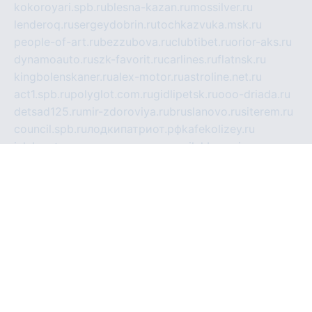
kokoroyari.spb.ru
blesna-kazan.ru
mossilver.ru
lenderoq.ru
sergeydobrin.ru
tochkazvuka.msk.ru
people-of-art.ru
bezzubova.ru
clubtibet.ru
orior-aks.ru
dynamoauto.ru
szk-favorit.ru
carlines.ru
flatnsk.ru
kingbolenskaner.ru
alex-motor.ru
astroline.net.ru
act1.spb.ru
polyglot.com.ru
gidlipetsk.ru
ooo-driada.ru
detsad125.ru
mir-zdoroviya.ru
bruslanovo.ru
siterem.ru
council.spb.ru
лодкипатриот.рф
kafekolizey.ru
iclub.net.ru
gazon-easy.ru
sugarepilekb.ru
grinox.ru
pylesostineco.ru
msts-ozarenie.ru
kameryjooan.ru
artemovskij.ru
dopler.spb.ru
aid70.ru
metall-perm.ru
ndm.msk.ru
ratingzooshop.ru
apiaccess.ru
globalautotrade.info
bezverhovskoe.ru
drsschool.ru
ZOOSMART.SPB.RU
dalakony.ru
medikijob.ru
remontt.spb.ru
photostudia.spb.ru
myragon.ru
terramia.ru
academy62.ru
gardengallereya.ru
rti.com.ru
artem-news.ru
biserinca.ru
krasnodarkurort.com
imshowtv.ru
mebel-v-tule.ru
mobtopik.ru