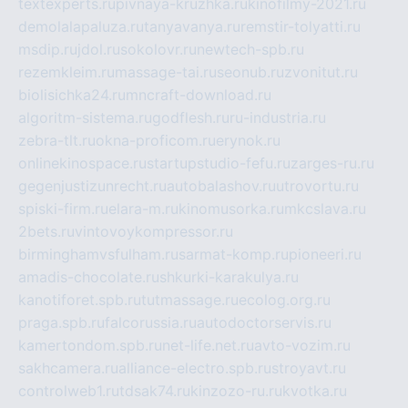
textexperts.ru
pivnaya-kruzhka.ru
kinofilmy-2021.ru
demolalapaluza.ru
tanyavanya.ru
remstir-tolyatti.ru
msdip.ru
jdol.ru
sokolovr.ru
newtech-spb.ru
rezemkleim.ru
massage-tai.ru
seonub.ru
zvonitut.ru
biolisichka24.ru
mncraft-download.ru
algoritm-sistema.ru
godflesh.ru
ru-industria.ru
zebra-tlt.ru
okna-proficom.ru
erynok.ru
onlinekinospace.ru
startupstudio-fefu.ru
zarges-ru.ru
gegenjustizunrecht.ru
autobalashov.ru
utrovortu.ru
spiski-firm.ru
elara-m.ru
kinomusorka.ru
mkcslava.ru
2bets.ru
vintovoykompressor.ru
birminghamvsfulham.ru
sarmat-komp.ru
pioneeri.ru
amadis-chocolate.ru
shkurki-karakulya.ru
kanotiforet.spb.ru
tutmassage.ru
ecolog.org.ru
praga.spb.ru
falcorussia.ru
autodoctorservis.ru
kamertondom.spb.ru
net-life.net.ru
avto-vozim.ru
sakhcamera.ru
alliance-electro.spb.ru
stroyavt.ru
controlweb1.ru
tdsak74.ru
kinzozo-ru.ru
kvotka.ru