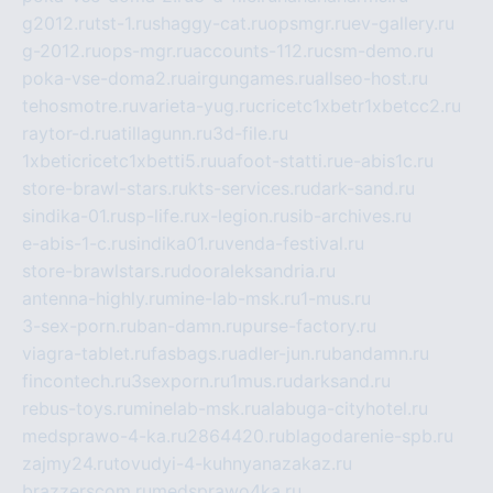
g2012.ru
tst-1.ru
shaggy-cat.ru
opsmgr.ru
ev-gallery.ru
g-2012.ru
ops-mgr.ru
accounts-112.ru
csm-demo.ru
poka-vse-doma2.ru
airgungames.ru
allseo-host.ru
tehosmotre.ru
varieta-yug.ru
cricetc1xbetr1xbetcc2.ru
raytor-d.ru
atillagunn.ru
3d-file.ru
1xbeticricetc1xbetti5.ru
uafoot-statti.ru
e-abis1c.ru
store-brawl-stars.ru
kts-services.ru
dark-sand.ru
sindika-01.ru
sp-life.ru
x-legion.ru
sib-archives.ru
e-abis-1-c.ru
sindika01.ru
venda-festival.ru
store-brawlstars.ru
dooraleksandria.ru
antenna-highly.ru
mine-lab-msk.ru
1-mus.ru
3-sex-porn.ru
ban-damn.ru
purse-factory.ru
viagra-tablet.ru
fasbags.ru
adler-jun.ru
bandamn.ru
fincontech.ru
3sexporn.ru
1mus.ru
darksand.ru
rebus-toys.ru
minelab-msk.ru
alabuga-cityhotel.ru
medsprawo-4-ka.ru
2864420.ru
blagodarenie-spb.ru
zajmy24.ru
tovudyi-4-kuhnyanazakaz.ru
brazzerscom.ru
medsprawo4ka.ru