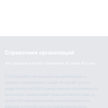
Справочник организаций
Актуальный каталог компаний по всей России
03223.ru
ufille.ru
krasotata.ru
prazdnikdushi.ru
veetbox.ru
cinemapost.ru
ciam-fr.ru
kraft-you.ru
mega-press.ru
03223.ru
web-explore.ru
rastenuya.ru
eurovision-russia.ru
strah-news.ru
freeride-team.ru
itrack-24.ru
sexshopexpress.ru
autostudiopro.ru
alabuga-cityhotel.ru
pornv.ru
atlantpereezd.ru