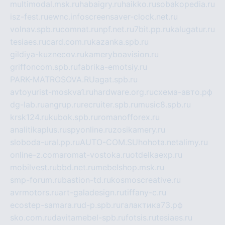
multimodal.msk.ru
habaigry.ru
haikko.ru
sobakopedia.ru
isz-fest.ru
ewnc.info
screensaver-clock.net.ru
volnav.spb.ru
comnat.ru
npf.net.ru
7bit.pp.ru
kalugatur.ru
tesiaes.ru
card.com.ru
kazanka.spb.ru
gildiya-kuznecov.ru
kameryboavision.ru
griffoncom.spb.ru
fabrika-emotsiy.ru
PARK-MATROSOVA.RU
agat.spb.ru
avtoyurist-moskva1.ru
hardware.org.ru
схема-авто.рф
dg-lab.ru
angrup.ru
recruiter.spb.ru
music8.spb.ru
krsk124.ru
kubok.spb.ru
romanofforex.ru
analitikaplus.ru
spyonline.ru
zosikamery.ru
sloboda-ural.pp.ru
AUTO-COM.SU
hohota.net
alimy.ru
online-z.com
aromat-vostoka.ru
otdelkaexp.ru
mobilvest.ru
bbd.net.ru
mebelshop.msk.ru
smp-forum.ru
bastion-td.ru
kosmoscreative.ru
avrmotors.ru
art-galadesign.ru
tiffany-c.ru
ecostep-samara.ru
d-p.spb.ru
галактика73.рф
sko.com.ru
davitamebel-spb.ru
fotsis.ru
tesiaes.ru