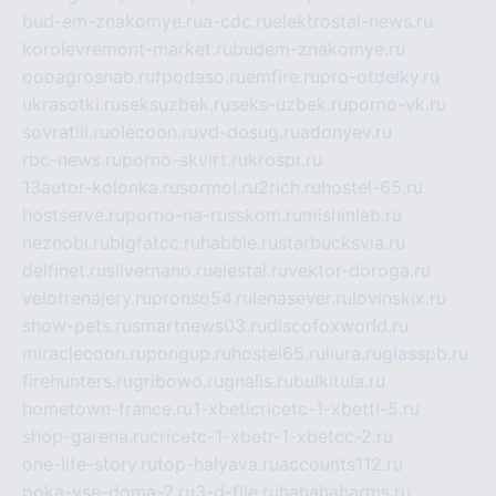
bud-em-znakomye.ru
a-cdc.ru
elektrostal-news.ru
korolevremont-market.ru
budem-znakomye.ru
oooagrosnab.ru
fpodaso.ru
emfire.ru
pro-otdelky.ru
ukrasotki.ru
seksuzbek.ru
seks-uzbek.ru
porno-vk.ru
sovratili.ru
olecoon.ru
vd-dosug.ru
adonyev.ru
rbc-news.ru
porno-skvirt.ru
krospr.ru
13autor-kolonka.ru
sormol.ru
2rich.ru
hostel-65.ru
hostserve.ru
porno-na-russkom.ru
mishinlab.ru
neznobi.ru
bigfatcc.ru
habble.ru
starbucksvia.ru
delfinet.ru
silvernano.ru
elestal.ru
vektor-doroga.ru
velotrenajery.ru
pronso54.ru
lenasever.ru
lovinskix.ru
show-pets.ru
smartnews03.ru
discofoxworld.ru
miraclecoon.ru
pongup.ru
hostel65.ru
liura.ru
glasspb.ru
firehunters.ru
gribowo.ru
gnalis.ru
bulkitula.ru
hometown-france.ru
1-xbeticricetc-1-xbetti-5.ru
shop-garena.ru
cricetc-1-xbetr-1-xbetcc-2.ru
one-life-story.ru
top-halyava.ru
accounts112.ru
poka-vse-doma-2.ru
3-d-file.ru
hahahaharms.ru