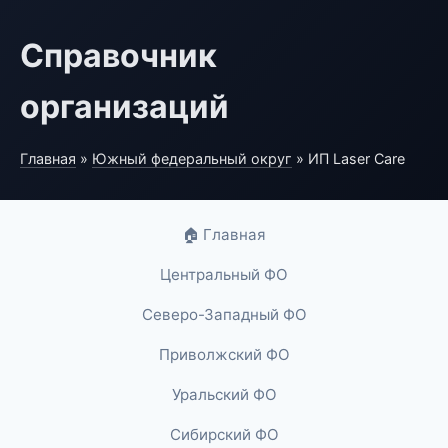
Справочник
организаций
Главная
»
Южный федеральный округ
» ИП Laser Care
🏠 Главная
Центральный ФО
Северо-Западный ФО
Приволжский ФО
Уральский ФО
Сибирский ФО