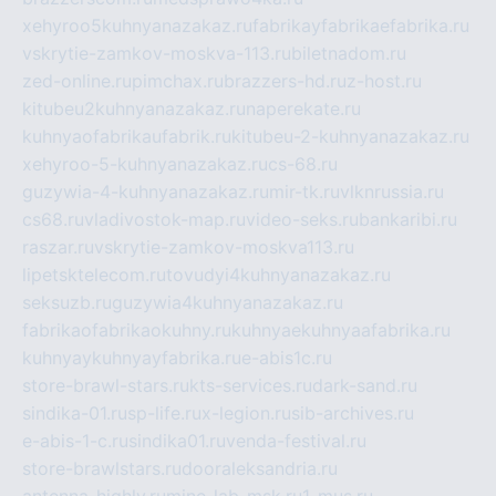
xehyroo5kuhnyanazakaz.ru
fabrikayfabrikaefabrika.ru
vskrytie-zamkov-moskva-113.ru
biletnadom.ru
zed-online.ru
pimchax.ru
brazzers-hd.ru
z-host.ru
kitubeu2kuhnyanazakaz.ru
naperekate.ru
kuhnyaofabrikaufabrik.ru
kitubeu-2-kuhnyanazakaz.ru
xehyroo-5-kuhnyanazakaz.ru
cs-68.ru
guzywia-4-kuhnyanazakaz.ru
mir-tk.ru
vlknrussia.ru
cs68.ru
vladivostok-map.ru
video-seks.ru
bankaribi.ru
raszar.ru
vskrytie-zamkov-moskva113.ru
lipetsktelecom.ru
tovudyi4kuhnyanazakaz.ru
seksuzb.ru
guzywia4kuhnyanazakaz.ru
fabrikaofabrikaokuhny.ru
kuhnyaekuhnyaafabrika.ru
kuhnyaykuhnyayfabrika.ru
e-abis1c.ru
store-brawl-stars.ru
kts-services.ru
dark-sand.ru
sindika-01.ru
sp-life.ru
x-legion.ru
sib-archives.ru
e-abis-1-c.ru
sindika01.ru
venda-festival.ru
store-brawlstars.ru
dooraleksandria.ru