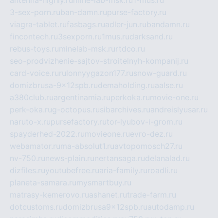
antenna-highly.ru
mine-lab-msk.ru
1-mus.ru
3-sex-porn.ru
ban-damn.ru
purse-factory.ru
viagra-tablet.ru
fasbags.ru
adler-jun.ru
bandamn.ru
fincontech.ru
3sexporn.ru
1mus.ru
darksand.ru
rebus-toys.ru
minelab-msk.ru
rtdco.ru
seo-prodvizhenie-sajtov-stroitelnyh-kompanij.ru
card-voice.ru
rulonnyygazon177.ru
snow-guard.ru
domizbrusa-9x12spb.ru
demaholding.ru
aalse.ru
a380club.ru
argentinamia.ru
perkoka.ru
movie-one.ru
perk-oka.ru
g-octopus.ru
sibarchives.ru
andreislyusar.ru
naruto-x.ru
pursefactory.ru
tor-lyubov-i-grom.ru
spayderhed-2022.ru
movieone.ru
evro-dez.ru
webamator.ru
ma-absolut1.ru
avtopomosch27.ru
nv-750.ru
news-plain.ru
nertansaga.ru
delanalad.ru
dizfiles.ru
youtubefree.ru
aria-family.ru
roadli.ru
planeta-samara.ru
mysmartbuy.ru
matrasy-kemerovo.ru
ashanet.ru
trade-farm.ru
dotcustoms.ru
domizbrusa9x12spb.ru
autodamp.ru