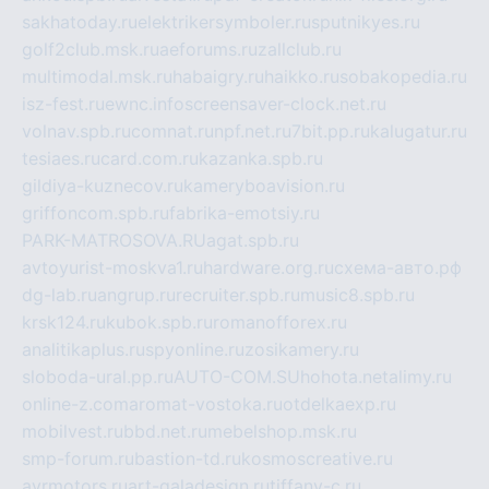
sakhatoday.ru
elektrikersymboler.ru
sputnikyes.ru
golf2club.msk.ru
aeforums.ru
zallclub.ru
multimodal.msk.ru
habaigry.ru
haikko.ru
sobakopedia.ru
isz-fest.ru
ewnc.info
screensaver-clock.net.ru
volnav.spb.ru
comnat.ru
npf.net.ru
7bit.pp.ru
kalugatur.ru
tesiaes.ru
card.com.ru
kazanka.spb.ru
gildiya-kuznecov.ru
kameryboavision.ru
griffoncom.spb.ru
fabrika-emotsiy.ru
PARK-MATROSOVA.RU
agat.spb.ru
avtoyurist-moskva1.ru
hardware.org.ru
схема-авто.рф
dg-lab.ru
angrup.ru
recruiter.spb.ru
music8.spb.ru
krsk124.ru
kubok.spb.ru
romanofforex.ru
analitikaplus.ru
spyonline.ru
zosikamery.ru
sloboda-ural.pp.ru
AUTO-COM.SU
hohota.net
alimy.ru
online-z.com
aromat-vostoka.ru
otdelkaexp.ru
mobilvest.ru
bbd.net.ru
mebelshop.msk.ru
smp-forum.ru
bastion-td.ru
kosmoscreative.ru
avrmotors.ru
art-galadesign.ru
tiffany-c.ru