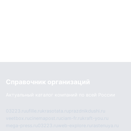
Справочник организаций
Актуальный каталог компаний по всей России
03223.ru
ufille.ru
krasotata.ru
prazdnikdushi.ru
veetbox.ru
cinemapost.ru
ciam-fr.ru
kraft-you.ru
mega-press.ru
03223.ru
web-explore.ru
rastenuya.ru