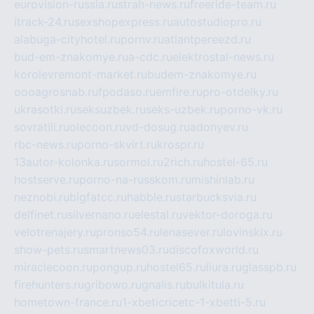
eurovision-russia.ru
strah-news.ru
freeride-team.ru
itrack-24.ru
sexshopexpress.ru
autostudiopro.ru
alabuga-cityhotel.ru
pornv.ru
atlantpereezd.ru
bud-em-znakomye.ru
a-cdc.ru
elektrostal-news.ru
korolevremont-market.ru
budem-znakomye.ru
oooagrosnab.ru
fpodaso.ru
emfire.ru
pro-otdelky.ru
ukrasotki.ru
seksuzbek.ru
seks-uzbek.ru
porno-vk.ru
sovratili.ru
olecoon.ru
vd-dosug.ru
adonyev.ru
rbc-news.ru
porno-skvirt.ru
krospr.ru
13autor-kolonka.ru
sormol.ru
2rich.ru
hostel-65.ru
hostserve.ru
porno-na-russkom.ru
mishinlab.ru
neznobi.ru
bigfatcc.ru
habble.ru
starbucksvia.ru
delfinet.ru
silvernano.ru
elestal.ru
vektor-doroga.ru
velotrenajery.ru
pronso54.ru
lenasever.ru
lovinskix.ru
show-pets.ru
smartnews03.ru
discofoxworld.ru
miraclecoon.ru
pongup.ru
hostel65.ru
liura.ru
glasspb.ru
firehunters.ru
gribowo.ru
gnalis.ru
bulkitula.ru
hometown-france.ru
1-xbeticricetc-1-xbetti-5.ru