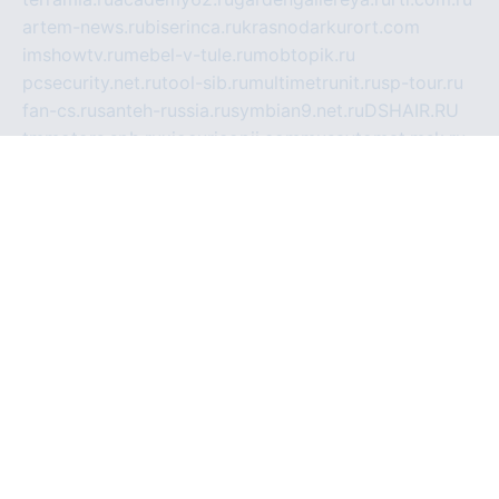
artem-news.ru
biserinca.ru
krasnodarkurort.com
imshowtv.ru
mebel-v-tule.ru
mobtopik.ru
pcsecurity.net.ru
tool-sib.ru
multimetrunit.ru
sp-tour.ru
fan-cs.ru
santeh-russia.ru
symbian9.net.ru
DSHAIR.RU
tmmotors.spb.ru
xjocuricopii.com
musavtomat.msk.ru
obustrojdom.ru
sovetcik.ru
ybaranovskaya.ru
ppknews.ru
cult-alshei.ru
JAPANRUSSIA.RU
proekciyamebel.ru
imper-finans.ru
rim.org.ru
glamourai.ru
brassminus.ru
zabor-pro.ru
ftn.pp.ru
dorogoe58.ru
laimengpacker.ru
kuzova-zapchasti.ru
sageerp.ru
taxodrom.ru
dsrazvitie.ru
hardcity.net.ru
ratinghomegames.ru
topservice25.ru
gubernyan.ru
gtglasslined.ru
ii4.ru
tssport.spb.ru
andorra24.com
blackwallstreet.ru
oboimos.ru
optim-doors.com.ru
ikuch.ru
nycr.org.ru
npa21.ru
vremya-ch.spb.ru
desert000.ru
ivtorgi.ru
ifiori.ru
catalog-statei.ru
dcv.org.ru
spetsmaster174.ru
ipkameryhiseeu.ru