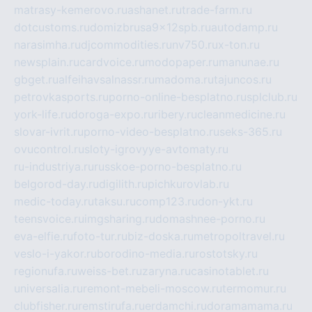
matrasy-kemerovo.ru
ashanet.ru
trade-farm.ru
dotcustoms.ru
domizbrusa9x12spb.ru
autodamp.ru
narasimha.ru
djcommodities.ru
nv750.ru
x-ton.ru
newsplain.ru
cardvoice.ru
modopaper.ru
manunae.ru
gbget.ru
alfeihavsalnassr.ru
madoma.ru
tajuncos.ru
petrovkasports.ru
porno-online-besplatno.ru
splclub.ru
york-life.ru
doroga-expo.ru
ribery.ru
cleanmedicine.ru
slovar-ivrit.ru
porno-video-besplatno.ru
seks-365.ru
ovucontrol.ru
sloty-igrovyye-avtomaty.ru
ru-industriya.ru
russkoe-porno-besplatno.ru
belgorod-day.ru
digilith.ru
pichkurovlab.ru
medic-today.ru
taksu.ru
comp123.ru
don-ykt.ru
teensvoice.ru
imgsharing.ru
domashnee-porno.ru
eva-elfie.ru
foto-tur.ru
biz-doska.ru
metropoltravel.ru
veslo-i-yakor.ru
borodino-media.ru
rostotsky.ru
regionufa.ru
weiss-bet.ru
zaryna.ru
casinotablet.ru
universalia.ru
remont-mebeli-moscow.ru
termomur.ru
clubfisher.ru
remstirufa.ru
erdamchi.ru
doramamama.ru