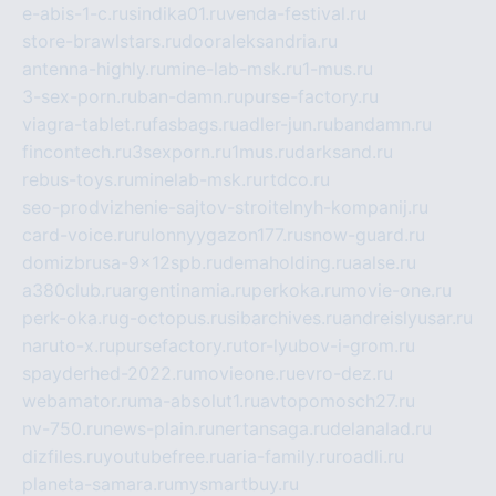
e-abis-1-c.ru
sindika01.ru
venda-festival.ru
store-brawlstars.ru
dooraleksandria.ru
antenna-highly.ru
mine-lab-msk.ru
1-mus.ru
3-sex-porn.ru
ban-damn.ru
purse-factory.ru
viagra-tablet.ru
fasbags.ru
adler-jun.ru
bandamn.ru
fincontech.ru
3sexporn.ru
1mus.ru
darksand.ru
rebus-toys.ru
minelab-msk.ru
rtdco.ru
seo-prodvizhenie-sajtov-stroitelnyh-kompanij.ru
card-voice.ru
rulonnyygazon177.ru
snow-guard.ru
domizbrusa-9x12spb.ru
demaholding.ru
aalse.ru
a380club.ru
argentinamia.ru
perkoka.ru
movie-one.ru
perk-oka.ru
g-octopus.ru
sibarchives.ru
andreislyusar.ru
naruto-x.ru
pursefactory.ru
tor-lyubov-i-grom.ru
spayderhed-2022.ru
movieone.ru
evro-dez.ru
webamator.ru
ma-absolut1.ru
avtopomosch27.ru
nv-750.ru
news-plain.ru
nertansaga.ru
delanalad.ru
dizfiles.ru
youtubefree.ru
aria-family.ru
roadli.ru
planeta-samara.ru
mysmartbuy.ru