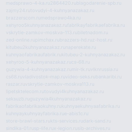
medsprawo-4-ka.ru
2864420.ru
blagodarenie-spb.ru
zajmy24.ru
tovudyi-4-kuhnyanazakaz.ru
brazzerscom.ru
medsprawo4ka.ru
xehyroo5kuhnyanazakaz.ru
fabrikayfabrikaefabrika.ru
vskrytie-zamkov-moskva-113.ru
biletnadom.ru
zed-online.ru
pimchax.ru
brazzers-hd.ru
z-host.ru
kitubeu2kuhnyanazakaz.ru
naperekate.ru
kuhnyaofabrikaufabrik.ru
kitubeu-2-kuhnyanazakaz.ru
xehyroo-5-kuhnyanazakaz.ru
cs-68.ru
guzywia-4-kuhnyanazakaz.ru
mir-tk.ru
vlknrussia.ru
cs68.ru
vladivostok-map.ru
video-seks.ru
bankaribi.ru
raszar.ru
vskrytie-zamkov-moskva113.ru
lipetsktelecom.ru
tovudyi4kuhnyanazakaz.ru
seksuzb.ru
guzywia4kuhnyanazakaz.ru
fabrikaofabrikaokuhny.ru
kuhnyaekuhnyaafabrika.ru
kuhnyaykuhnyayfabrika.ru
e-abis1c.ru
store-brawl-stars.ru
kts-services.ru
dark-sand.ru
sindika-01.ru
sp-life.ru
x-legion.ru
sib-archives.ru