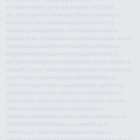
ecostep-samara.ru
d-p.spb.ru
галактика73.рф
sko.com.ru
davitamebel-spb.ru
fotsis.ru
tesiaes.ru
kokoroyari.spb.ru
blesna-kazan.ru
mossilver.ru
lenderoq.ru
sergeydobrin.ru
tochkazvuka.msk.ru
people-of-art.ru
bezzubova.ru
clubtibet.ru
orior-aks.ru
dynamoauto.ru
szk-favorit.ru
carlines.ru
flatnsk.ru
kingbolenskaner.ru
alex-motor.ru
astroline.net.ru
act1.spb.ru
polyglot.com.ru
gidlipetsk.ru
ooo-driada.ru
detsad125.ru
mir-zdoroviya.ru
bruslanovo.ru
siterem.ru
council.spb.ru
лодкипатриот.рф
kafekolizey.ru
iclub.net.ru
gazon-easy.ru
sugarepilekb.ru
grinox.ru
pylesostineco.ru
msts-ozarenie.ru
kameryjooan.ru
artemovskij.ru
dopler.spb.ru
aid70.ru
metall-perm.ru
ndm.msk.ru
ratingzooshop.ru
apiaccess.ru
globalautotrade.info
bezverhovskoe.ru
drsschool.ru
ZOOSMART.SPB.RU
dalakony.ru
medikijob.ru
remontt.spb.ru
photostudia.spb.ru
myragon.ru
terramia.ru
academy62.ru
gardengallereya.ru
rti.com.ru