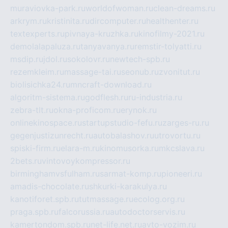
muraviovka-park.ru
worldofwoman.ru
clean-dreams.ru
arkrym.ru
kristinita.ru
dircomputer.ru
healthenter.ru
textexperts.ru
pivnaya-kruzhka.ru
kinofilmy-2021.ru
demolalapaluza.ru
tanyavanya.ru
remstir-tolyatti.ru
msdip.ru
jdol.ru
sokolovr.ru
newtech-spb.ru
rezemkleim.ru
massage-tai.ru
seonub.ru
zvonitut.ru
biolisichka24.ru
mncraft-download.ru
algoritm-sistema.ru
godflesh.ru
ru-industria.ru
zebra-tlt.ru
okna-proficom.ru
erynok.ru
onlinekinospace.ru
startupstudio-fefu.ru
zarges-ru.ru
gegenjustizunrecht.ru
autobalashov.ru
utrovortu.ru
spiski-firm.ru
elara-m.ru
kinomusorka.ru
mkcslava.ru
2bets.ru
vintovoykompressor.ru
birminghamvsfulham.ru
sarmat-komp.ru
pioneeri.ru
amadis-chocolate.ru
shkurki-karakulya.ru
kanotiforet.spb.ru
tutmassage.ru
ecolog.org.ru
praga.spb.ru
falcorussia.ru
autodoctorservis.ru
kamertondom.spb.ru
net-life.net.ru
avto-vozim.ru