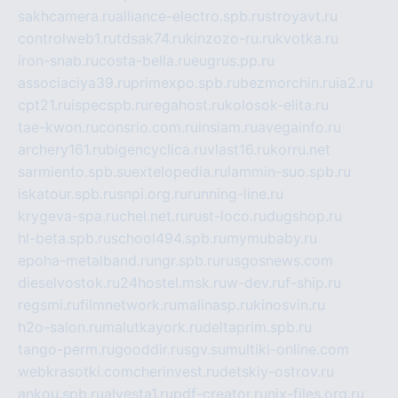
sakhcamera.ru
alliance-electro.spb.ru
stroyavt.ru
controlweb1.ru
tdsak74.ru
kinzozo-ru.ru
kvotka.ru
iron-snab.ru
costa-bella.ru
eugrus.pp.ru
associaciya39.ru
primexpo.spb.ru
bezmorchin.ru
ia2.ru
cpt21.ru
ispecspb.ru
regahost.ru
kolosok-elita.ru
tae-kwon.ru
consrio.com.ru
insiam.ru
avegainfo.ru
archery161.ru
bigencyclica.ru
vlast16.ru
korru.net
sarmiento.spb.su
extelopedia.ru
lammin-suo.spb.ru
iskatour.spb.ru
snpi.org.ru
running-line.ru
krygeva-spa.ru
chel.net.ru
rust-loco.ru
dugshop.ru
hl-beta.spb.ru
school494.spb.ru
mymubaby.ru
epoha-metalband.ru
ngr.spb.ru
rusgosnews.com
dieselvostok.ru
24hostel.msk.ru
w-dev.ru
f-ship.ru
regsmi.ru
filmnetwork.ru
malinasp.ru
kinosvin.ru
h2o-salon.ru
malutkayork.ru
deltaprim.spb.ru
tango-perm.ru
gooddir.ru
sgv.su
multiki-online.com
webkrasotki.com
cherinvest.ru
detskiy-ostrov.ru
ankou.spb.ru
alvesta1.ru
pdf-creator.ru
nix-files.org.ru