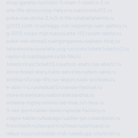
shop-garena.ru
cricetc-1-xbetr-1-xbetcc-2.ru
one-life-story.ru
top-halyava.ru
accounts112.ru
poka-vse-doma-2.ru
3-d-file.ru
hahahaharms.ru
g2012.ru
tst-1.ru
shaggy-cat.ru
opsmgr.ru
ev-gallery.ru
g-2012.ru
ops-mgr.ru
accounts-112.ru
csm-demo.ru
poka-vse-doma2.ru
airgungames.ru
allseo-host.ru
tehosmotre.ru
varieta-yug.ru
cricetc1xbetr1xbetcc2.ru
raytor-d.ru
atillagunn.ru
3d-file.ru
1xbeticricetc1xbetti5.ru
uafoot-statti.ru
e-abis1c.ru
store-brawl-stars.ru
kts-services.ru
dark-sand.ru
sindika-01.ru
sp-life.ru
x-legion.ru
sib-archives.ru
e-abis-1-c.ru
sindika01.ru
venda-festival.ru
store-brawlstars.ru
dooraleksandria.ru
antenna-highly.ru
mine-lab-msk.ru
1-mus.ru
3-sex-porn.ru
ban-damn.ru
purse-factory.ru
viagra-tablet.ru
fasbags.ru
adler-jun.ru
bandamn.ru
fincontech.ru
3sexporn.ru
1mus.ru
darksand.ru
rebus-toys.ru
minelab-msk.ru
alabuga-cityhotel.ru