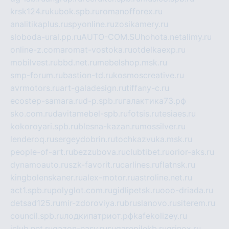
krsk124.ru
kubok.spb.ru
romanofforex.ru
analitikaplus.ru
spyonline.ru
zosikamery.ru
sloboda-ural.pp.ru
AUTO-COM.SU
hohota.net
alimy.ru
online-z.com
aromat-vostoka.ru
otdelkaexp.ru
mobilvest.ru
bbd.net.ru
mebelshop.msk.ru
smp-forum.ru
bastion-td.ru
kosmoscreative.ru
avrmotors.ru
art-galadesign.ru
tiffany-c.ru
ecostep-samara.ru
d-p.spb.ru
галактика73.рф
sko.com.ru
davitamebel-spb.ru
fotsis.ru
tesiaes.ru
kokoroyari.spb.ru
blesna-kazan.ru
mossilver.ru
lenderoq.ru
sergeydobrin.ru
tochkazvuka.msk.ru
people-of-art.ru
bezzubova.ru
clubtibet.ru
orior-aks.ru
dynamoauto.ru
szk-favorit.ru
carlines.ru
flatnsk.ru
kingbolenskaner.ru
alex-motor.ru
astroline.net.ru
act1.spb.ru
polyglot.com.ru
gidlipetsk.ru
ooo-driada.ru
detsad125.ru
mir-zdoroviya.ru
bruslanovo.ru
siterem.ru
council.spb.ru
лодкипатриот.рф
kafekolizey.ru
iclub.net.ru
gazon-easy.ru
sugarepilekb.ru
grinox.ru