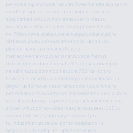
perk-oka.ru
g-octopus.ru
sibarchives.ru
andreislyusar.ru
naruto-x.ru
pursefactory.ru
tor-lyubov-i-grom.ru
spayderhed-2022.ru
movieone.ru
evro-dez.ru
webamator.ru
ma-absolut1.ru
avtopomosch27.ru
nv-750.ru
news-plain.ru
nertansaga.ru
delanalad.ru
dizfiles.ru
youtubefree.ru
aria-family.ru
roadli.ru
planeta-samara.ru
mysmartbuy.ru
matrasy-kemerovo.ru
ashanet.ru
trade-farm.ru
dotcustoms.ru
domizbrusa9x12spb.ru
autodamp.ru
narasimha.ru
djcommodities.ru
nv750.ru
x-ton.ru
newsplain.ru
cardvoice.ru
modopaper.ru
manunae.ru
gbget.ru
alfeihavsalnassr.ru
madoma.ru
tajuncos.ru
petrovkasports.ru
porno-online-besplatno.ru
splclub.ru
york-life.ru
doroga-expo.ru
ribery.ru
cleanmedicine.ru
slovar-ivrit.ru
porno-video-besplatno.ru
seks-365.ru
ovucontrol.ru
sloty-igrovyye-avtomaty.ru
ru-industriya.ru
russkoe-porno-besplatno.ru
belgorod-day.ru
digilith.ru
pichkurovlab.ru