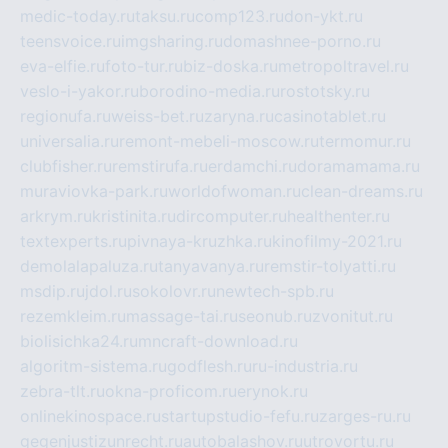
medic-today.ru
taksu.ru
comp123.ru
don-ykt.ru
teensvoice.ru
imgsharing.ru
domashnee-porno.ru
eva-elfie.ru
foto-tur.ru
biz-doska.ru
metropoltravel.ru
veslo-i-yakor.ru
borodino-media.ru
rostotsky.ru
regionufa.ru
weiss-bet.ru
zaryna.ru
casinotablet.ru
universalia.ru
remont-mebeli-moscow.ru
termomur.ru
clubfisher.ru
remstirufa.ru
erdamchi.ru
doramamama.ru
muraviovka-park.ru
worldofwoman.ru
clean-dreams.ru
arkrym.ru
kristinita.ru
dircomputer.ru
healthenter.ru
textexperts.ru
pivnaya-kruzhka.ru
kinofilmy-2021.ru
demolalapaluza.ru
tanyavanya.ru
remstir-tolyatti.ru
msdip.ru
jdol.ru
sokolovr.ru
newtech-spb.ru
rezemkleim.ru
massage-tai.ru
seonub.ru
zvonitut.ru
biolisichka24.ru
mncraft-download.ru
algoritm-sistema.ru
godflesh.ru
ru-industria.ru
zebra-tlt.ru
okna-proficom.ru
erynok.ru
onlinekinospace.ru
startupstudio-fefu.ru
zarges-ru.ru
gegenjustizunrecht.ru
autobalashov.ru
utrovortu.ru