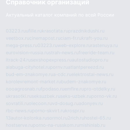
Справочник организаций
Актуальный каталог компаний по всей России
03223.ru
ufille.ru
krasotata.ru
prazdnikdushi.ru
veetbox.ru
cinemapost.ru
ciam-fr.ru
kraft-you.ru
mega-press.ru
03223.ru
web-explore.ru
rastenuya.ru
eurovision-russia.ru
strah-news.ru
freeride-team.ru
itrack-24.ru
sexshopexpress.ru
autostudiopro.ru
alabuga-cityhotel.ru
pornv.ru
atlantpereezd.ru
bud-em-znakomye.ru
a-cdc.ru
elektrostal-news.ru
korolevremont-market.ru
budem-znakomye.ru
oooagrosnab.ru
fpodaso.ru
emfire.ru
pro-otdelky.ru
ukrasotki.ru
seksuzbek.ru
seks-uzbek.ru
porno-vk.ru
sovratili.ru
olecoon.ru
vd-dosug.ru
adonyev.ru
rbc-news.ru
porno-skvirt.ru
krospr.ru
13autor-kolonka.ru
sormol.ru
2rich.ru
hostel-65.ru
hostserve.ru
porno-na-russkom.ru
mishinlab.ru