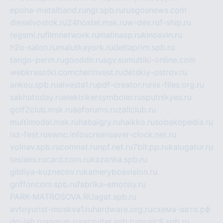
epoha-metalband.ru
ngr.spb.ru
rusgosnews.com
dieselvostok.ru
24hostel.msk.ru
w-dev.ru
f-ship.ru
regsmi.ru
filmnetwork.ru
malinasp.ru
kinosvin.ru
h2o-salon.ru
malutkayork.ru
deltaprim.spb.ru
tango-perm.ru
gooddir.ru
sgv.su
multiki-online.com
webkrasotki.com
cherinvest.ru
detskiy-ostrov.ru
ankou.spb.ru
alvesta1.ru
pdf-creator.ru
nix-files.org.ru
sakhatoday.ru
elektrikersymboler.ru
sputnikyes.ru
golf2club.msk.ru
aeforums.ru
zallclub.ru
multimodal.msk.ru
habaigry.ru
haikko.ru
sobakopedia.ru
isz-fest.ru
ewnc.info
screensaver-clock.net.ru
volnav.spb.ru
comnat.ru
npf.net.ru
7bit.pp.ru
kalugatur.ru
tesiaes.ru
card.com.ru
kazanka.spb.ru
gildiya-kuznecov.ru
kameryboavision.ru
griffoncom.spb.ru
fabrika-emotsiy.ru
PARK-MATROSOVA.RU
agat.spb.ru
avtoyurist-moskva1.ru
hardware.org.ru
схема-авто.рф
dg-lab.ru
angrup.ru
recruiter.spb.ru
music8.spb.ru