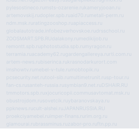
pylesostineco.ru
msts-ozarenie.ru
kameryjooan.ru
artemovskij.ru
dopler.spb.ru
aid70.ru
metall-perm.ru
ndm.msk.ru
ratingzooshop.ru
apiaccess.ru
globalautotrade.info
bezverhovskoe.ru
drsschool.ru
ZOOSMART.SPB.RU
dalakony.ru
medikijob.ru
remontt.spb.ru
photostudia.spb.ru
myragon.ru
terramia.ru
academy62.ru
gardengallereya.ru
rti.com.ru
artem-news.ru
biserinca.ru
krasnodarkurort.com
imshowtv.ru
mebel-v-tule.ru
mobtopik.ru
pcsecurity.net.ru
tool-sib.ru
multimetrunit.ru
sp-tour.ru
fan-cs.ru
santeh-russia.ru
symbian9.net.ru
DSHAIR.RU
tmmotors.spb.ru
xjocuricopii.com
musavtomat.msk.ru
obustrojdom.ru
sovetcik.ru
ybaranovskaya.ru
ppknews.ru
cult-alshei.ru
JAPANRUSSIA.RU
proekciyamebel.ru
imper-finans.ru
rim.org.ru
glamourai.ru
brassminus.ru
zabor-pro.ru
ftn.pp.ru
dorogoe58.ru
laimengpacker.ru
kuzova-zapchasti.ru