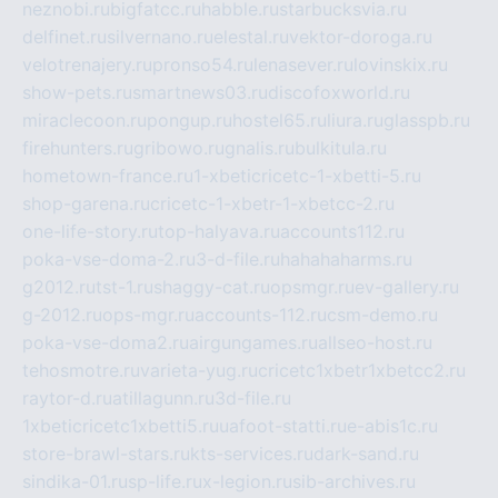
neznobi.ru
bigfatcc.ru
habble.ru
starbucksvia.ru
delfinet.ru
silvernano.ru
elestal.ru
vektor-doroga.ru
velotrenajery.ru
pronso54.ru
lenasever.ru
lovinskix.ru
show-pets.ru
smartnews03.ru
discofoxworld.ru
miraclecoon.ru
pongup.ru
hostel65.ru
liura.ru
glasspb.ru
firehunters.ru
gribowo.ru
gnalis.ru
bulkitula.ru
hometown-france.ru
1-xbeticricetc-1-xbetti-5.ru
shop-garena.ru
cricetc-1-xbetr-1-xbetcc-2.ru
one-life-story.ru
top-halyava.ru
accounts112.ru
poka-vse-doma-2.ru
3-d-file.ru
hahahaharms.ru
g2012.ru
tst-1.ru
shaggy-cat.ru
opsmgr.ru
ev-gallery.ru
g-2012.ru
ops-mgr.ru
accounts-112.ru
csm-demo.ru
poka-vse-doma2.ru
airgungames.ru
allseo-host.ru
tehosmotre.ru
varieta-yug.ru
cricetc1xbetr1xbetcc2.ru
raytor-d.ru
atillagunn.ru
3d-file.ru
1xbeticricetc1xbetti5.ru
uafoot-statti.ru
e-abis1c.ru
store-brawl-stars.ru
kts-services.ru
dark-sand.ru
sindika-01.ru
sp-life.ru
x-legion.ru
sib-archives.ru