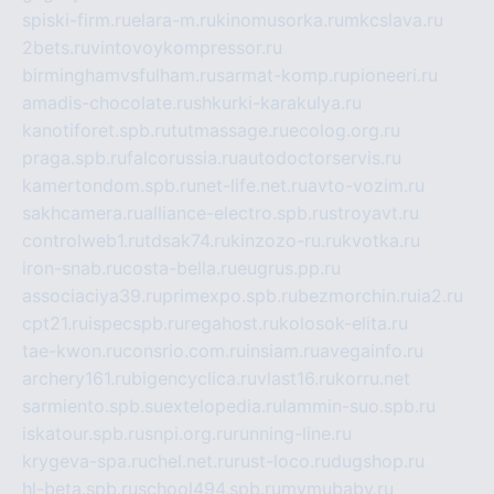
spiski-firm.ru
elara-m.ru
kinomusorka.ru
mkcslava.ru
2bets.ru
vintovoykompressor.ru
birminghamvsfulham.ru
sarmat-komp.ru
pioneeri.ru
amadis-chocolate.ru
shkurki-karakulya.ru
kanotiforet.spb.ru
tutmassage.ru
ecolog.org.ru
praga.spb.ru
falcorussia.ru
autodoctorservis.ru
kamertondom.spb.ru
net-life.net.ru
avto-vozim.ru
sakhcamera.ru
alliance-electro.spb.ru
stroyavt.ru
controlweb1.ru
tdsak74.ru
kinzozo-ru.ru
kvotka.ru
iron-snab.ru
costa-bella.ru
eugrus.pp.ru
associaciya39.ru
primexpo.spb.ru
bezmorchin.ru
ia2.ru
cpt21.ru
ispecspb.ru
regahost.ru
kolosok-elita.ru
tae-kwon.ru
consrio.com.ru
insiam.ru
avegainfo.ru
archery161.ru
bigencyclica.ru
vlast16.ru
korru.net
sarmiento.spb.su
extelopedia.ru
lammin-suo.spb.ru
iskatour.spb.ru
snpi.org.ru
running-line.ru
krygeva-spa.ru
chel.net.ru
rust-loco.ru
dugshop.ru
hl-beta.spb.ru
school494.spb.ru
mymubaby.ru