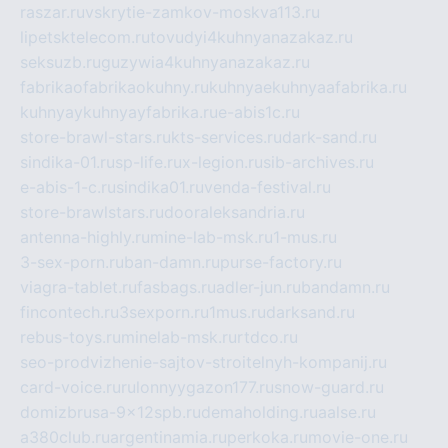
raszar.ru
vskrytie-zamkov-moskva113.ru
lipetsktelecom.ru
tovudyi4kuhnyanazakaz.ru
seksuzb.ru
guzywia4kuhnyanazakaz.ru
fabrikaofabrikaokuhny.ru
kuhnyaekuhnyaafabrika.ru
kuhnyaykuhnyayfabrika.ru
e-abis1c.ru
store-brawl-stars.ru
kts-services.ru
dark-sand.ru
sindika-01.ru
sp-life.ru
x-legion.ru
sib-archives.ru
e-abis-1-c.ru
sindika01.ru
venda-festival.ru
store-brawlstars.ru
dooraleksandria.ru
antenna-highly.ru
mine-lab-msk.ru
1-mus.ru
3-sex-porn.ru
ban-damn.ru
purse-factory.ru
viagra-tablet.ru
fasbags.ru
adler-jun.ru
bandamn.ru
fincontech.ru
3sexporn.ru
1mus.ru
darksand.ru
rebus-toys.ru
minelab-msk.ru
rtdco.ru
seo-prodvizhenie-sajtov-stroitelnyh-kompanij.ru
card-voice.ru
rulonnyygazon177.ru
snow-guard.ru
domizbrusa-9x12spb.ru
demaholding.ru
aalse.ru
a380club.ru
argentinamia.ru
perkoka.ru
movie-one.ru