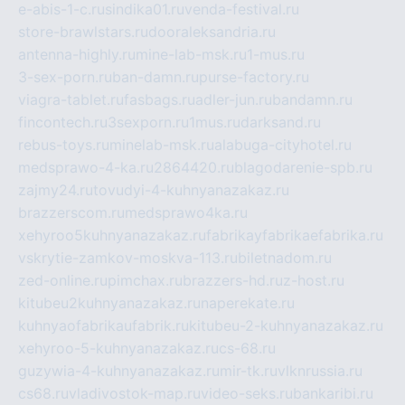
e-abis-1-c.ru
sindika01.ru
venda-festival.ru
store-brawlstars.ru
dooraleksandria.ru
antenna-highly.ru
mine-lab-msk.ru
1-mus.ru
3-sex-porn.ru
ban-damn.ru
purse-factory.ru
viagra-tablet.ru
fasbags.ru
adler-jun.ru
bandamn.ru
fincontech.ru
3sexporn.ru
1mus.ru
darksand.ru
rebus-toys.ru
minelab-msk.ru
alabuga-cityhotel.ru
medsprawo-4-ka.ru
2864420.ru
blagodarenie-spb.ru
zajmy24.ru
tovudyi-4-kuhnyanazakaz.ru
brazzerscom.ru
medsprawo4ka.ru
xehyroo5kuhnyanazakaz.ru
fabrikayfabrikaefabrika.ru
vskrytie-zamkov-moskva-113.ru
biletnadom.ru
zed-online.ru
pimchax.ru
brazzers-hd.ru
z-host.ru
kitubeu2kuhnyanazakaz.ru
naperekate.ru
kuhnyaofabrikaufabrik.ru
kitubeu-2-kuhnyanazakaz.ru
xehyroo-5-kuhnyanazakaz.ru
cs-68.ru
guzywia-4-kuhnyanazakaz.ru
mir-tk.ru
vlknrussia.ru
cs68.ru
vladivostok-map.ru
video-seks.ru
bankaribi.ru