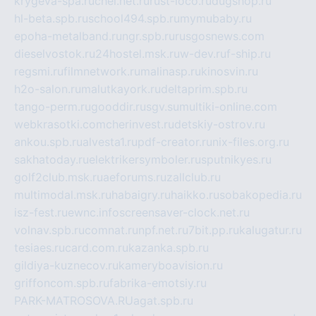
krygeva-spa.ru
chel.net.ru
rust-loco.ru
dugshop.ru
hl-beta.spb.ru
school494.spb.ru
mymubaby.ru
epoha-metalband.ru
ngr.spb.ru
rusgosnews.com
dieselvostok.ru
24hostel.msk.ru
w-dev.ru
f-ship.ru
regsmi.ru
filmnetwork.ru
malinasp.ru
kinosvin.ru
h2o-salon.ru
malutkayork.ru
deltaprim.spb.ru
tango-perm.ru
gooddir.ru
sgv.su
multiki-online.com
webkrasotki.com
cherinvest.ru
detskiy-ostrov.ru
ankou.spb.ru
alvesta1.ru
pdf-creator.ru
nix-files.org.ru
sakhatoday.ru
elektrikersymboler.ru
sputnikyes.ru
golf2club.msk.ru
aeforums.ru
zallclub.ru
multimodal.msk.ru
habaigry.ru
haikko.ru
sobakopedia.ru
isz-fest.ru
ewnc.info
screensaver-clock.net.ru
volnav.spb.ru
comnat.ru
npf.net.ru
7bit.pp.ru
kalugatur.ru
tesiaes.ru
card.com.ru
kazanka.spb.ru
gildiya-kuznecov.ru
kameryboavision.ru
griffoncom.spb.ru
fabrika-emotsiy.ru
PARK-MATROSOVA.RU
agat.spb.ru