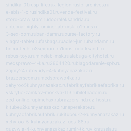
sindika-01.ru
sp-life.ru
x-legion.ru
sib-archives.ru
e-abis-1-c.ru
sindika01.ru
venda-festival.ru
store-brawlstars.ru
dooraleksandria.ru
antenna-highly.ru
mine-lab-msk.ru
1-mus.ru
3-sex-porn.ru
ban-damn.ru
purse-factory.ru
viagra-tablet.ru
fasbags.ru
adler-jun.ru
bandamn.ru
fincontech.ru
3sexporn.ru
1mus.ru
darksand.ru
rebus-toys.ru
minelab-msk.ru
alabuga-cityhotel.ru
medsprawo-4-ka.ru
2864420.ru
blagodarenie-spb.ru
zajmy24.ru
tovudyi-4-kuhnyanazakaz.ru
brazzerscom.ru
medsprawo4ka.ru
xehyroo5kuhnyanazakaz.ru
fabrikayfabrikaefabrika.ru
vskrytie-zamkov-moskva-113.ru
biletnadom.ru
zed-online.ru
pimchax.ru
brazzers-hd.ru
z-host.ru
kitubeu2kuhnyanazakaz.ru
naperekate.ru
kuhnyaofabrikaufabrik.ru
kitubeu-2-kuhnyanazakaz.ru
xehyroo-5-kuhnyanazakaz.ru
cs-68.ru
guzywia-4-kuhnyanazakaz.ru
mir-tk.ru
vlknrussia.ru