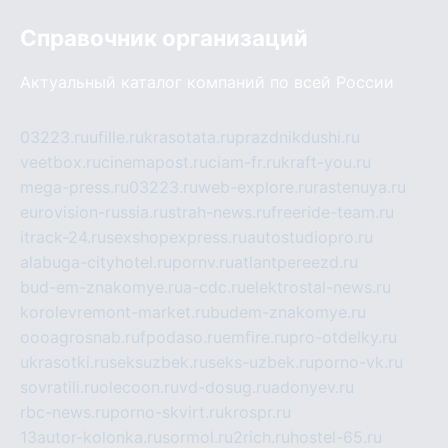
Справочник организаций
Актуальный каталог компаний по всей России
03223.ru
ufille.ru
krasotata.ru
prazdnikdushi.ru
veetbox.ru
cinemapost.ru
ciam-fr.ru
kraft-you.ru
mega-press.ru
03223.ru
web-explore.ru
rastenuya.ru
eurovision-russia.ru
strah-news.ru
freeride-team.ru
itrack-24.ru
sexshopexpress.ru
autostudiopro.ru
alabuga-cityhotel.ru
pornv.ru
atlantpereezd.ru
bud-em-znakomye.ru
a-cdc.ru
elektrostal-news.ru
korolevremont-market.ru
budem-znakomye.ru
oooagrosnab.ru
fpodaso.ru
emfire.ru
pro-otdelky.ru
ukrasotki.ru
seksuzbek.ru
seks-uzbek.ru
porno-vk.ru
sovratili.ru
olecoon.ru
vd-dosug.ru
adonyev.ru
rbc-news.ru
porno-skvirt.ru
krospr.ru
13autor-kolonka.ru
sormol.ru
2rich.ru
hostel-65.ru