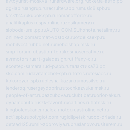
avtoyurist-moskva1.ru
hardware.org.ru
схема-авто.рф
dg-lab.ru
angrup.ru
recruiter.spb.ru
music8.spb.ru
krsk124.ru
kubok.spb.ru
romanofforex.ru
analitikaplus.ru
spyonline.ru
zosikamery.ru
sloboda-ural.pp.ru
AUTO-COM.SU
hohota.net
alimy.ru
online-z.com
aromat-vostoka.ru
otdelkaexp.ru
mobilvest.ru
bbd.net.ru
mebelshop.msk.ru
smp-forum.ru
bastion-td.ru
kosmoscreative.ru
avrmotors.ru
art-galadesign.ru
tiffany-c.ru
ecostep-samara.ru
d-p.spb.ru
галактика73.рф
sko.com.ru
davitamebel-spb.ru
fotsis.ru
tesiaes.ru
kokoroyari.spb.ru
blesna-kazan.ru
mossilver.ru
lenderoq.ru
sergeydobrin.ru
tochkazvuka.msk.ru
people-of-art.ru
bezzubova.ru
clubtibet.ru
orior-aks.ru
dynamoauto.ru
szk-favorit.ru
carlines.ru
flatnsk.ru
kingbolenskaner.ru
alex-motor.ru
astroline.net.ru
act1.spb.ru
polyglot.com.ru
gidlipetsk.ru
ooo-driada.ru
detsad125.ru
mir-zdoroviya.ru
bruslanovo.ru
siterem.ru