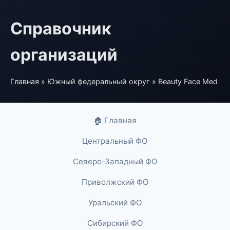
Справочник
организаций
Главная
»
Южный федеральный округ
» Beauty Face Med
🏠 Главная
Центральный ФО
Северо-Западный ФО
Приволжский ФО
Уральский ФО
Сибирский ФО