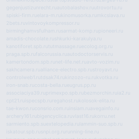
gegenjustizunrecht.ru
autobalashov.ru
utrovortu.ru
spiski-firm.ru
elara-m.ru
kinomusorka.ru
mkcslava.ru
2bets.ru
vintovoykompressor.ru
birminghamvsfulham.ru
sarmat-komp.ru
pioneeri.ru
amadis-chocolate.ru
shkurki-karakulya.ru
kanotiforet.spb.ru
tutmassage.ru
ecolog.org.ru
praga.spb.ru
falcorussia.ru
autodoctorservis.ru
kamertondom.spb.ru
net-life.net.ru
avto-vozim.ru
sakhcamera.ru
alliance-electro.spb.ru
stroyavt.ru
controlweb1.ru
tdsak74.ru
kinzozo-ru.ru
kvotka.ru
iron-snab.ru
costa-bella.ru
eugrus.pp.ru
associaciya39.ru
primexpo.spb.ru
bezmorchin.ru
ia2.ru
cpt21.ru
ispecspb.ru
regahost.ru
kolosok-elita.ru
tae-kwon.ru
consrio.com.ru
insiam.ru
avegainfo.ru
archery161.ru
bigencyclica.ru
vlast16.ru
korru.net
sarmiento.spb.su
extelopedia.ru
lammin-suo.spb.ru
iskatour.spb.ru
snpi.org.ru
running-line.ru