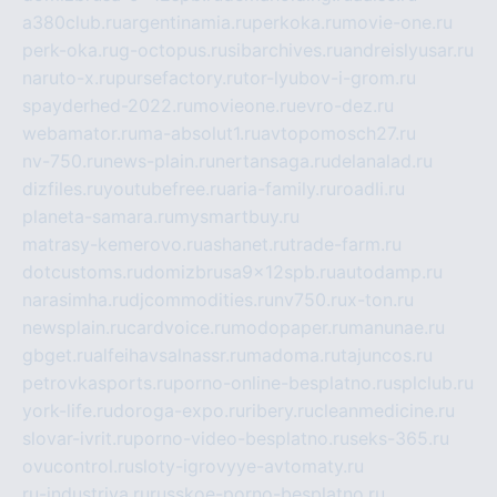
a380club.ru
argentinamia.ru
perkoka.ru
movie-one.ru
perk-oka.ru
g-octopus.ru
sibarchives.ru
andreislyusar.ru
naruto-x.ru
pursefactory.ru
tor-lyubov-i-grom.ru
spayderhed-2022.ru
movieone.ru
evro-dez.ru
webamator.ru
ma-absolut1.ru
avtopomosch27.ru
nv-750.ru
news-plain.ru
nertansaga.ru
delanalad.ru
dizfiles.ru
youtubefree.ru
aria-family.ru
roadli.ru
planeta-samara.ru
mysmartbuy.ru
matrasy-kemerovo.ru
ashanet.ru
trade-farm.ru
dotcustoms.ru
domizbrusa9x12spb.ru
autodamp.ru
narasimha.ru
djcommodities.ru
nv750.ru
x-ton.ru
newsplain.ru
cardvoice.ru
modopaper.ru
manunae.ru
gbget.ru
alfeihavsalnassr.ru
madoma.ru
tajuncos.ru
petrovkasports.ru
porno-online-besplatno.ru
splclub.ru
york-life.ru
doroga-expo.ru
ribery.ru
cleanmedicine.ru
slovar-ivrit.ru
porno-video-besplatno.ru
seks-365.ru
ovucontrol.ru
sloty-igrovyye-avtomaty.ru
ru-industriya.ru
russkoe-porno-besplatno.ru