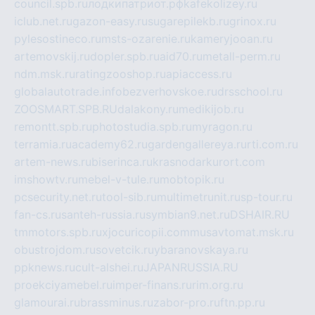
council.spb.ru
лодкипатриот.рф
kafekolizey.ru
iclub.net.ru
gazon-easy.ru
sugarepilekb.ru
grinox.ru
pylesostineco.ru
msts-ozarenie.ru
kameryjooan.ru
artemovskij.ru
dopler.spb.ru
aid70.ru
metall-perm.ru
ndm.msk.ru
ratingzooshop.ru
apiaccess.ru
globalautotrade.info
bezverhovskoe.ru
drsschool.ru
ZOOSMART.SPB.RU
dalakony.ru
medikijob.ru
remontt.spb.ru
photostudia.spb.ru
myragon.ru
terramia.ru
academy62.ru
gardengallereya.ru
rti.com.ru
artem-news.ru
biserinca.ru
krasnodarkurort.com
imshowtv.ru
mebel-v-tule.ru
mobtopik.ru
pcsecurity.net.ru
tool-sib.ru
multimetrunit.ru
sp-tour.ru
fan-cs.ru
santeh-russia.ru
symbian9.net.ru
DSHAIR.RU
tmmotors.spb.ru
xjocuricopii.com
musavtomat.msk.ru
obustrojdom.ru
sovetcik.ru
ybaranovskaya.ru
ppknews.ru
cult-alshei.ru
JAPANRUSSIA.RU
proekciyamebel.ru
imper-finans.ru
rim.org.ru
glamourai.ru
brassminus.ru
zabor-pro.ru
ftn.pp.ru