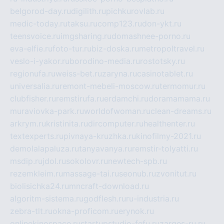
belgorod-day.ru
digilith.ru
pichkurovlab.ru
medic-today.ru
taksu.ru
comp123.ru
don-ykt.ru
teensvoice.ru
imgsharing.ru
domashnee-porno.ru
eva-elfie.ru
foto-tur.ru
biz-doska.ru
metropoltravel.ru
veslo-i-yakor.ru
borodino-media.ru
rostotsky.ru
regionufa.ru
weiss-bet.ru
zaryna.ru
casinotablet.ru
universalia.ru
remont-mebeli-moscow.ru
termomur.ru
clubfisher.ru
remstirufa.ru
erdamchi.ru
doramamama.ru
muraviovka-park.ru
worldofwoman.ru
clean-dreams.ru
arkrym.ru
kristinita.ru
dircomputer.ru
healthenter.ru
textexperts.ru
pivnaya-kruzhka.ru
kinofilmy-2021.ru
demolalapaluza.ru
tanyavanya.ru
remstir-tolyatti.ru
msdip.ru
jdol.ru
sokolovr.ru
newtech-spb.ru
rezemkleim.ru
massage-tai.ru
seonub.ru
zvonitut.ru
biolisichka24.ru
mncraft-download.ru
algoritm-sistema.ru
godflesh.ru
ru-industria.ru
zebra-tlt.ru
okna-proficom.ru
erynok.ru
onlinekinospace.ru
startupstudio-fefu.ru
zarges-ru.ru