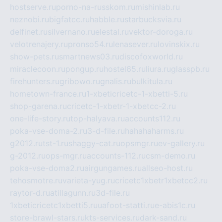
hostserve.ru
porno-na-russkom.ru
mishinlab.ru
neznobi.ru
bigfatcc.ru
habble.ru
starbucksvia.ru
delfinet.ru
silvernano.ru
elestal.ru
vektor-doroga.ru
velotrenajery.ru
pronso54.ru
lenasever.ru
lovinskix.ru
show-pets.ru
smartnews03.ru
discofoxworld.ru
miraclecoon.ru
pongup.ru
hostel65.ru
liura.ru
glasspb.ru
firehunters.ru
gribowo.ru
gnalis.ru
bulkitula.ru
hometown-france.ru
1-xbeticricetc-1-xbetti-5.ru
shop-garena.ru
cricetc-1-xbetr-1-xbetcc-2.ru
one-life-story.ru
top-halyava.ru
accounts112.ru
poka-vse-doma-2.ru
3-d-file.ru
hahahaharms.ru
g2012.ru
tst-1.ru
shaggy-cat.ru
opsmgr.ru
ev-gallery.ru
g-2012.ru
ops-mgr.ru
accounts-112.ru
csm-demo.ru
poka-vse-doma2.ru
airgungames.ru
allseo-host.ru
tehosmotre.ru
varieta-yug.ru
cricetc1xbetr1xbetcc2.ru
raytor-d.ru
atillagunn.ru
3d-file.ru
1xbeticricetc1xbetti5.ru
uafoot-statti.ru
e-abis1c.ru
store-brawl-stars.ru
kts-services.ru
dark-sand.ru