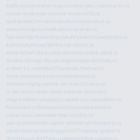
cs68.ru
vladivostok-map.ru
video-seks.ru
bankaribi.ru
raszar.ru
vskrytie-zamkov-moskva113.ru
lipetsktelecom.ru
tovudyi4kuhnyanazakaz.ru
seksuzb.ru
guzywia4kuhnyanazakaz.ru
fabrikaofabrikaokuhny.ru
kuhnyaekuhnyaafabrika.ru
kuhnyaykuhnyayfabrika.ru
e-abis1c.ru
store-brawl-stars.ru
kts-services.ru
dark-sand.ru
sindika-01.ru
sp-life.ru
x-legion.ru
sib-archives.ru
e-abis-1-c.ru
sindika01.ru
venda-festival.ru
store-brawlstars.ru
dooraleksandria.ru
antenna-highly.ru
mine-lab-msk.ru
1-mus.ru
3-sex-porn.ru
ban-damn.ru
purse-factory.ru
viagra-tablet.ru
fasbags.ru
adler-jun.ru
bandamn.ru
fincontech.ru
3sexporn.ru
1mus.ru
darksand.ru
rebus-toys.ru
minelab-msk.ru
rtdco.ru
seo-prodvizhenie-sajtov-stroitelnyh-kompanij.ru
card-voice.ru
rulonnyygazon177.ru
snow-guard.ru
domizbrusa-9x12spb.ru
demaholding.ru
aalse.ru