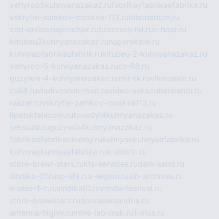
xehyroo5kuhnyanazakaz.ru
fabrikayfabrikaefabrika.ru
vskrytie-zamkov-moskva-113.ru
biletnadom.ru
zed-online.ru
pimchax.ru
brazzers-hd.ru
z-host.ru
kitubeu2kuhnyanazakaz.ru
naperekate.ru
kuhnyaofabrikaufabrik.ru
kitubeu-2-kuhnyanazakaz.ru
xehyroo-5-kuhnyanazakaz.ru
cs-68.ru
guzywia-4-kuhnyanazakaz.ru
mir-tk.ru
vlknrussia.ru
cs68.ru
vladivostok-map.ru
video-seks.ru
bankaribi.ru
raszar.ru
vskrytie-zamkov-moskva113.ru
lipetsktelecom.ru
tovudyi4kuhnyanazakaz.ru
seksuzb.ru
guzywia4kuhnyanazakaz.ru
fabrikaofabrikaokuhny.ru
kuhnyaekuhnyaafabrika.ru
kuhnyaykuhnyayfabrika.ru
e-abis1c.ru
store-brawl-stars.ru
kts-services.ru
dark-sand.ru
sindika-01.ru
sp-life.ru
x-legion.ru
sib-archives.ru
e-abis-1-c.ru
sindika01.ru
venda-festival.ru
store-brawlstars.ru
dooraleksandria.ru
antenna-highly.ru
mine-lab-msk.ru
1-mus.ru