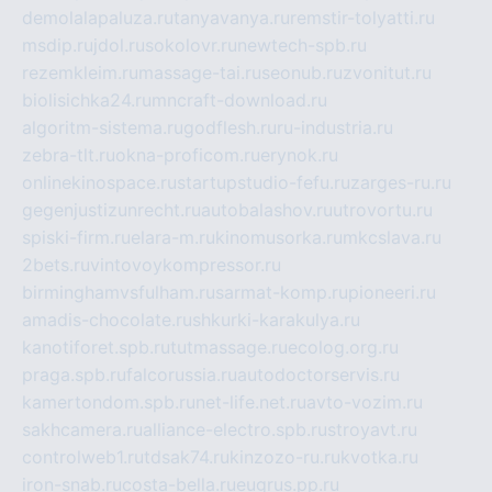
demolalapaluza.ru
tanyavanya.ru
remstir-tolyatti.ru
msdip.ru
jdol.ru
sokolovr.ru
newtech-spb.ru
rezemkleim.ru
massage-tai.ru
seonub.ru
zvonitut.ru
biolisichka24.ru
mncraft-download.ru
algoritm-sistema.ru
godflesh.ru
ru-industria.ru
zebra-tlt.ru
okna-proficom.ru
erynok.ru
onlinekinospace.ru
startupstudio-fefu.ru
zarges-ru.ru
gegenjustizunrecht.ru
autobalashov.ru
utrovortu.ru
spiski-firm.ru
elara-m.ru
kinomusorka.ru
mkcslava.ru
2bets.ru
vintovoykompressor.ru
birminghamvsfulham.ru
sarmat-komp.ru
pioneeri.ru
amadis-chocolate.ru
shkurki-karakulya.ru
kanotiforet.spb.ru
tutmassage.ru
ecolog.org.ru
praga.spb.ru
falcorussia.ru
autodoctorservis.ru
kamertondom.spb.ru
net-life.net.ru
avto-vozim.ru
sakhcamera.ru
alliance-electro.spb.ru
stroyavt.ru
controlweb1.ru
tdsak74.ru
kinzozo-ru.ru
kvotka.ru
iron-snab.ru
costa-bella.ru
eugrus.pp.ru