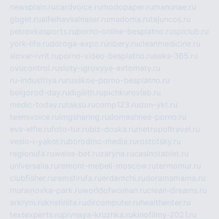
newsplain.ru
cardvoice.ru
modopaper.ru
manunae.ru
gbget.ru
alfeihavsalnassr.ru
madoma.ru
tajuncos.ru
petrovkasports.ru
porno-online-besplatno.ru
splclub.ru
york-life.ru
doroga-expo.ru
ribery.ru
cleanmedicine.ru
slovar-ivrit.ru
porno-video-besplatno.ru
seks-365.ru
ovucontrol.ru
sloty-igrovyye-avtomaty.ru
ru-industriya.ru
russkoe-porno-besplatno.ru
belgorod-day.ru
digilith.ru
pichkurovlab.ru
medic-today.ru
taksu.ru
comp123.ru
don-ykt.ru
teensvoice.ru
imgsharing.ru
domashnee-porno.ru
eva-elfie.ru
foto-tur.ru
biz-doska.ru
metropoltravel.ru
veslo-i-yakor.ru
borodino-media.ru
rostotsky.ru
regionufa.ru
weiss-bet.ru
zaryna.ru
casinotablet.ru
universalia.ru
remont-mebeli-moscow.ru
termomur.ru
clubfisher.ru
remstirufa.ru
erdamchi.ru
doramamama.ru
muraviovka-park.ru
worldofwoman.ru
clean-dreams.ru
arkrym.ru
kristinita.ru
dircomputer.ru
healthenter.ru
textexperts.ru
pivnaya-kruzhka.ru
kinofilmy-2021.ru