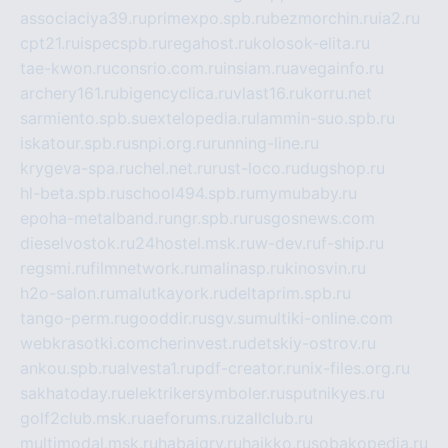
associaciya39.ru
primexpo.spb.ru
bezmorchin.ru
ia2.ru
cpt21.ru
ispecspb.ru
regahost.ru
kolosok-elita.ru
tae-kwon.ru
consrio.com.ru
insiam.ru
avegainfo.ru
archery161.ru
bigencyclica.ru
vlast16.ru
korru.net
sarmiento.spb.su
extelopedia.ru
lammin-suo.spb.ru
iskatour.spb.ru
snpi.org.ru
running-line.ru
krygeva-spa.ru
chel.net.ru
rust-loco.ru
dugshop.ru
hl-beta.spb.ru
school494.spb.ru
mymubaby.ru
epoha-metalband.ru
ngr.spb.ru
rusgosnews.com
dieselvostok.ru
24hostel.msk.ru
w-dev.ru
f-ship.ru
regsmi.ru
filmnetwork.ru
malinasp.ru
kinosvin.ru
h2o-salon.ru
malutkayork.ru
deltaprim.spb.ru
tango-perm.ru
gooddir.ru
sgv.su
multiki-online.com
webkrasotki.com
cherinvest.ru
detskiy-ostrov.ru
ankou.spb.ru
alvesta1.ru
pdf-creator.ru
nix-files.org.ru
sakhatoday.ru
elektrikersymboler.ru
sputnikyes.ru
golf2club.msk.ru
aeforums.ru
zallclub.ru
multimodal.msk.ru
habaigry.ru
haikko.ru
sobakopedia.ru