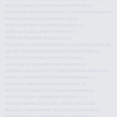
isz-fest.ru
ewnc.info
screensaver-clock.net.ru
volnav.spb.ru
comnat.ru
npf.net.ru
7bit.pp.ru
kalugatur.ru
tesiaes.ru
card.com.ru
kazanka.spb.ru
gildiya-kuznecov.ru
kameryboavision.ru
griffoncom.spb.ru
fabrika-emotsiy.ru
PARK-MATROSOVA.RU
agat.spb.ru
avtoyurist-moskva1.ru
hardware.org.ru
схема-авто.рф
dg-lab.ru
angrup.ru
recruiter.spb.ru
music8.spb.ru
krsk124.ru
kubok.spb.ru
romanofforex.ru
analitikaplus.ru
spyonline.ru
zosikamery.ru
sloboda-ural.pp.ru
AUTO-COM.SU
hohota.net
alimy.ru
online-z.com
aromat-vostoka.ru
otdelkaexp.ru
mobilvest.ru
bbd.net.ru
mebelshop.msk.ru
smp-forum.ru
bastion-td.ru
kosmoscreative.ru
avrmotors.ru
art-galadesign.ru
tiffany-c.ru
ecostep-samara.ru
d-p.spb.ru
галактика73.рф
sko.com.ru
davitamebel-spb.ru
fotsis.ru
tesiaes.ru
kokoroyari.spb.ru
blesna-kazan.ru
mossilver.ru