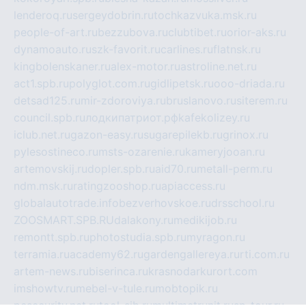
lenderoq.ru
sergeydobrin.ru
tochkazvuka.msk.ru
people-of-art.ru
bezzubova.ru
clubtibet.ru
orior-aks.ru
dynamoauto.ru
szk-favorit.ru
carlines.ru
flatnsk.ru
kingbolenskaner.ru
alex-motor.ru
astroline.net.ru
act1.spb.ru
polyglot.com.ru
gidlipetsk.ru
ooo-driada.ru
detsad125.ru
mir-zdoroviya.ru
bruslanovo.ru
siterem.ru
council.spb.ru
лодкипатриот.рф
kafekolizey.ru
iclub.net.ru
gazon-easy.ru
sugarepilekb.ru
grinox.ru
pylesostineco.ru
msts-ozarenie.ru
kameryjooan.ru
artemovskij.ru
dopler.spb.ru
aid70.ru
metall-perm.ru
ndm.msk.ru
ratingzooshop.ru
apiaccess.ru
globalautotrade.info
bezverhovskoe.ru
drsschool.ru
ZOOSMART.SPB.RU
dalakony.ru
medikijob.ru
remontt.spb.ru
photostudia.spb.ru
myragon.ru
terramia.ru
academy62.ru
gardengallereya.ru
rti.com.ru
artem-news.ru
biserinca.ru
krasnodarkurort.com
imshowtv.ru
mebel-v-tule.ru
mobtopik.ru
pcsecurity.net.ru
tool-sib.ru
multimetrunit.ru
sp-tour.ru