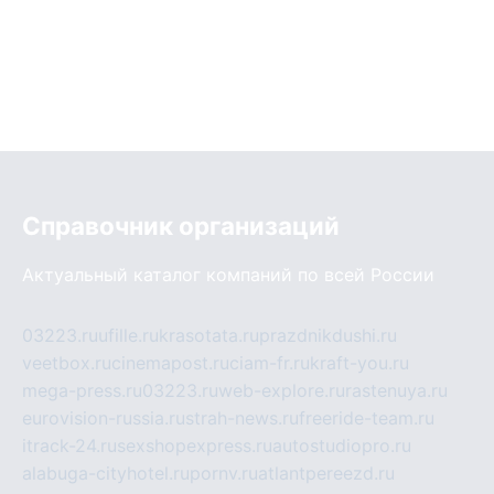
Справочник организаций
Актуальный каталог компаний по всей России
03223.ru
ufille.ru
krasotata.ru
prazdnikdushi.ru
veetbox.ru
cinemapost.ru
ciam-fr.ru
kraft-you.ru
mega-press.ru
03223.ru
web-explore.ru
rastenuya.ru
eurovision-russia.ru
strah-news.ru
freeride-team.ru
itrack-24.ru
sexshopexpress.ru
autostudiopro.ru
alabuga-cityhotel.ru
pornv.ru
atlantpereezd.ru