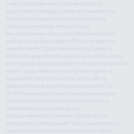
3-sex-porn.ru
ban-damn.ru
purse-factory.ru
viagra-tablet.ru
fasbags.ru
adler-jun.ru
bandamn.ru
fincontech.ru
3sexporn.ru
1mus.ru
darksand.ru
rebus-toys.ru
minelab-msk.ru
rtdco.ru
seo-prodvizhenie-sajtov-stroitelnyh-kompanij.ru
card-voice.ru
rulonnyygazon177.ru
snow-guard.ru
domizbrusa-9x12spb.ru
demaholding.ru
aalse.ru
a380club.ru
argentinamia.ru
perkoka.ru
movie-one.ru
perk-oka.ru
g-octopus.ru
sibarchives.ru
andreislyusar.ru
naruto-x.ru
pursefactory.ru
tor-lyubov-i-grom.ru
spayderhed-2022.ru
movieone.ru
evro-dez.ru
webamator.ru
ma-absolut1.ru
avtopomosch27.ru
nv-750.ru
news-plain.ru
nertansaga.ru
delanalad.ru
dizfiles.ru
youtubefree.ru
aria-family.ru
roadli.ru
planeta-samara.ru
mysmartbuy.ru
matrasy-kemerovo.ru
ashanet.ru
trade-farm.ru
dotcustoms.ru
domizbrusa9x12spb.ru
autodamp.ru
narasimha.ru
djcommodities.ru
nv750.ru
x-ton.ru