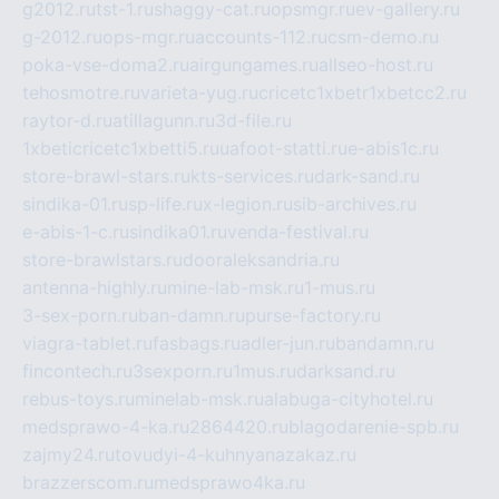
g2012.ru
tst-1.ru
shaggy-cat.ru
opsmgr.ru
ev-gallery.ru
g-2012.ru
ops-mgr.ru
accounts-112.ru
csm-demo.ru
poka-vse-doma2.ru
airgungames.ru
allseo-host.ru
tehosmotre.ru
varieta-yug.ru
cricetc1xbetr1xbetcc2.ru
raytor-d.ru
atillagunn.ru
3d-file.ru
1xbeticricetc1xbetti5.ru
uafoot-statti.ru
e-abis1c.ru
store-brawl-stars.ru
kts-services.ru
dark-sand.ru
sindika-01.ru
sp-life.ru
x-legion.ru
sib-archives.ru
e-abis-1-c.ru
sindika01.ru
venda-festival.ru
store-brawlstars.ru
dooraleksandria.ru
antenna-highly.ru
mine-lab-msk.ru
1-mus.ru
3-sex-porn.ru
ban-damn.ru
purse-factory.ru
viagra-tablet.ru
fasbags.ru
adler-jun.ru
bandamn.ru
fincontech.ru
3sexporn.ru
1mus.ru
darksand.ru
rebus-toys.ru
minelab-msk.ru
alabuga-cityhotel.ru
medsprawo-4-ka.ru
2864420.ru
blagodarenie-spb.ru
zajmy24.ru
tovudyi-4-kuhnyanazakaz.ru
brazzerscom.ru
medsprawo4ka.ru