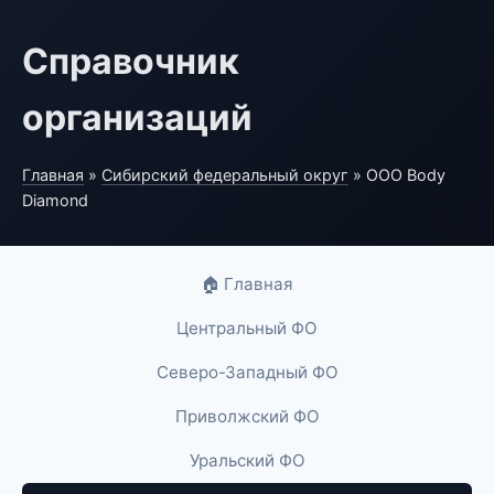
Справочник
организаций
Главная
»
Сибирский федеральный округ
» ООО Body
Diamond
🏠 Главная
Центральный ФО
Северо-Западный ФО
Приволжский ФО
Уральский ФО