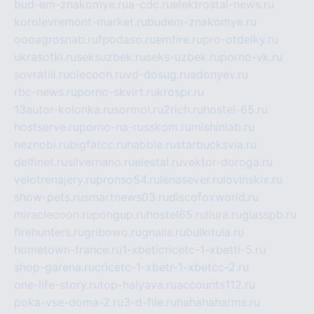
bud-em-znakomye.ru
a-cdc.ru
elektrostal-news.ru
korolevremont-market.ru
budem-znakomye.ru
oooagrosnab.ru
fpodaso.ru
emfire.ru
pro-otdelky.ru
ukrasotki.ru
seksuzbek.ru
seks-uzbek.ru
porno-vk.ru
sovratili.ru
olecoon.ru
vd-dosug.ru
adonyev.ru
rbc-news.ru
porno-skvirt.ru
krospr.ru
13autor-kolonka.ru
sormol.ru
2rich.ru
hostel-65.ru
hostserve.ru
porno-na-russkom.ru
mishinlab.ru
neznobi.ru
bigfatcc.ru
habble.ru
starbucksvia.ru
delfinet.ru
silvernano.ru
elestal.ru
vektor-doroga.ru
velotrenajery.ru
pronso54.ru
lenasever.ru
lovinskix.ru
show-pets.ru
smartnews03.ru
discofoxworld.ru
miraclecoon.ru
pongup.ru
hostel65.ru
liura.ru
glasspb.ru
firehunters.ru
gribowo.ru
gnalis.ru
bulkitula.ru
hometown-france.ru
1-xbeticricetc-1-xbetti-5.ru
shop-garena.ru
cricetc-1-xbetr-1-xbetcc-2.ru
one-life-story.ru
top-halyava.ru
accounts112.ru
poka-vse-doma-2.ru
3-d-file.ru
hahahaharms.ru