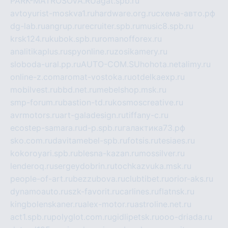
PARK-MATROSOVA.RU
agat.spb.ru
avtoyurist-moskva1.ru
hardware.org.ru
схема-авто.рф
dg-lab.ru
angrup.ru
recruiter.spb.ru
music8.spb.ru
krsk124.ru
kubok.spb.ru
romanofforex.ru
analitikaplus.ru
spyonline.ru
zosikamery.ru
sloboda-ural.pp.ru
AUTO-COM.SU
hohota.net
alimy.ru
online-z.com
aromat-vostoka.ru
otdelkaexp.ru
mobilvest.ru
bbd.net.ru
mebelshop.msk.ru
smp-forum.ru
bastion-td.ru
kosmoscreative.ru
avrmotors.ru
art-galadesign.ru
tiffany-c.ru
ecostep-samara.ru
d-p.spb.ru
галактика73.рф
sko.com.ru
davitamebel-spb.ru
fotsis.ru
tesiaes.ru
kokoroyari.spb.ru
blesna-kazan.ru
mossilver.ru
lenderoq.ru
sergeydobrin.ru
tochkazvuka.msk.ru
people-of-art.ru
bezzubova.ru
clubtibet.ru
orior-aks.ru
dynamoauto.ru
szk-favorit.ru
carlines.ru
flatnsk.ru
kingbolenskaner.ru
alex-motor.ru
astroline.net.ru
act1.spb.ru
polyglot.com.ru
gidlipetsk.ru
ooo-driada.ru