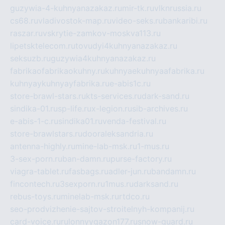
guzywia-4-kuhnyanazakaz.ru
mir-tk.ru
vlknrussia.ru
cs68.ru
vladivostok-map.ru
video-seks.ru
bankaribi.ru
raszar.ru
vskrytie-zamkov-moskva113.ru
lipetsktelecom.ru
tovudyi4kuhnyanazakaz.ru
seksuzb.ru
guzywia4kuhnyanazakaz.ru
fabrikaofabrikaokuhny.ru
kuhnyaekuhnyaafabrika.ru
kuhnyaykuhnyayfabrika.ru
e-abis1c.ru
store-brawl-stars.ru
kts-services.ru
dark-sand.ru
sindika-01.ru
sp-life.ru
x-legion.ru
sib-archives.ru
e-abis-1-c.ru
sindika01.ru
venda-festival.ru
store-brawlstars.ru
dooraleksandria.ru
antenna-highly.ru
mine-lab-msk.ru
1-mus.ru
3-sex-porn.ru
ban-damn.ru
purse-factory.ru
viagra-tablet.ru
fasbags.ru
adler-jun.ru
bandamn.ru
fincontech.ru
3sexporn.ru
1mus.ru
darksand.ru
rebus-toys.ru
minelab-msk.ru
rtdco.ru
seo-prodvizhenie-sajtov-stroitelnyh-kompanij.ru
card-voice.ru
rulonnyygazon177.ru
snow-guard.ru