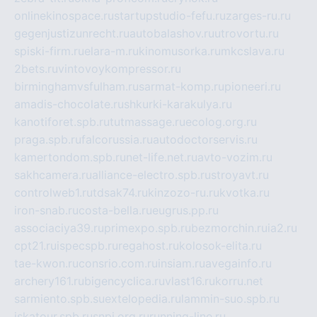
onlinekinospace.ru
startupstudio-fefu.ru
zarges-ru.ru
gegenjustizunrecht.ru
autobalashov.ru
utrovortu.ru
spiski-firm.ru
elara-m.ru
kinomusorka.ru
mkcslava.ru
2bets.ru
vintovoykompressor.ru
birminghamvsfulham.ru
sarmat-komp.ru
pioneeri.ru
amadis-chocolate.ru
shkurki-karakulya.ru
kanotiforet.spb.ru
tutmassage.ru
ecolog.org.ru
praga.spb.ru
falcorussia.ru
autodoctorservis.ru
kamertondom.spb.ru
net-life.net.ru
avto-vozim.ru
sakhcamera.ru
alliance-electro.spb.ru
stroyavt.ru
controlweb1.ru
tdsak74.ru
kinzozo-ru.ru
kvotka.ru
iron-snab.ru
costa-bella.ru
eugrus.pp.ru
associaciya39.ru
primexpo.spb.ru
bezmorchin.ru
ia2.ru
cpt21.ru
ispecspb.ru
regahost.ru
kolosok-elita.ru
tae-kwon.ru
consrio.com.ru
insiam.ru
avegainfo.ru
archery161.ru
bigencyclica.ru
vlast16.ru
korru.net
sarmiento.spb.su
extelopedia.ru
lammin-suo.spb.ru
iskatour.spb.ru
snpi.org.ru
running-line.ru