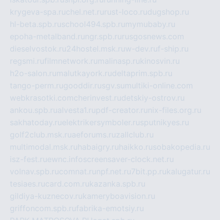
krygeva-spa.ru
chel.net.ru
rust-loco.ru
dugshop.ru
hl-beta.spb.ru
school494.spb.ru
mymubaby.ru
epoha-metalband.ru
ngr.spb.ru
rusgosnews.com
dieselvostok.ru
24hostel.msk.ru
w-dev.ru
f-ship.ru
regsmi.ru
filmnetwork.ru
malinasp.ru
kinosvin.ru
h2o-salon.ru
malutkayork.ru
deltaprim.spb.ru
tango-perm.ru
gooddir.ru
sgv.su
multiki-online.com
webkrasotki.com
cherinvest.ru
detskiy-ostrov.ru
ankou.spb.ru
alvesta1.ru
pdf-creator.ru
nix-files.org.ru
sakhatoday.ru
elektrikersymboler.ru
sputnikyes.ru
golf2club.msk.ru
aeforums.ru
zallclub.ru
multimodal.msk.ru
habaigry.ru
haikko.ru
sobakopedia.ru
isz-fest.ru
ewnc.info
screensaver-clock.net.ru
volnav.spb.ru
comnat.ru
npf.net.ru
7bit.pp.ru
kalugatur.ru
tesiaes.ru
card.com.ru
kazanka.spb.ru
gildiya-kuznecov.ru
kameryboavision.ru
griffoncom.spb.ru
fabrika-emotsiy.ru