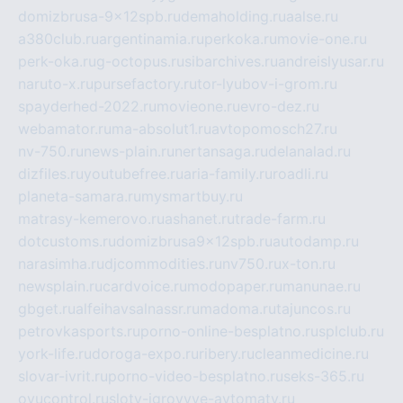
domizbrusa-9x12spb.ru
demaholding.ru
aalse.ru
a380club.ru
argentinamia.ru
perkoka.ru
movie-one.ru
perk-oka.ru
g-octopus.ru
sibarchives.ru
andreislyusar.ru
naruto-x.ru
pursefactory.ru
tor-lyubov-i-grom.ru
spayderhed-2022.ru
movieone.ru
evro-dez.ru
webamator.ru
ma-absolut1.ru
avtopomosch27.ru
nv-750.ru
news-plain.ru
nertansaga.ru
delanalad.ru
dizfiles.ru
youtubefree.ru
aria-family.ru
roadli.ru
planeta-samara.ru
mysmartbuy.ru
matrasy-kemerovo.ru
ashanet.ru
trade-farm.ru
dotcustoms.ru
domizbrusa9x12spb.ru
autodamp.ru
narasimha.ru
djcommodities.ru
nv750.ru
x-ton.ru
newsplain.ru
cardvoice.ru
modopaper.ru
manunae.ru
gbget.ru
alfeihavsalnassr.ru
madoma.ru
tajuncos.ru
petrovkasports.ru
porno-online-besplatno.ru
splclub.ru
york-life.ru
doroga-expo.ru
ribery.ru
cleanmedicine.ru
slovar-ivrit.ru
porno-video-besplatno.ru
seks-365.ru
ovucontrol.ru
sloty-igrovyye-avtomaty.ru