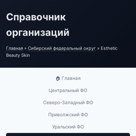
Справочник
организаций
Главная
»
Сибирский федеральный округ
» Esthetic
Beauty Skin
🏠 Главная
Центральный ФО
Северо-Западный ФО
Приволжский ФО
Уральский ФО