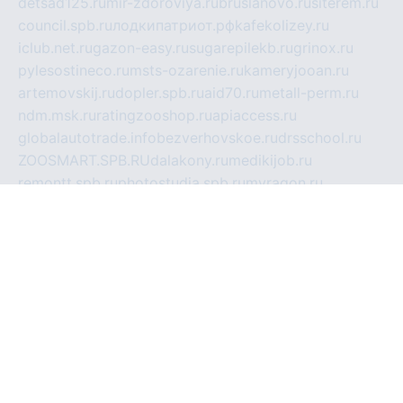
detsad125.ru
mir-zdoroviya.ru
bruslanovo.ru
siterem.ru
council.spb.ru
лодкипатриот.рф
kafekolizey.ru
iclub.net.ru
gazon-easy.ru
sugarepilekb.ru
grinox.ru
pylesostineco.ru
msts-ozarenie.ru
kameryjooan.ru
artemovskij.ru
dopler.spb.ru
aid70.ru
metall-perm.ru
ndm.msk.ru
ratingzooshop.ru
apiaccess.ru
globalautotrade.info
bezverhovskoe.ru
drsschool.ru
ZOOSMART.SPB.RU
dalakony.ru
medikijob.ru
remontt.spb.ru
photostudia.spb.ru
myragon.ru
terramia.ru
academy62.ru
gardengallereya.ru
rti.com.ru
artem-news.ru
biserinca.ru
krasnodarkurort.com
imshowtv.ru
mebel-v-tule.ru
mobtopik.ru
pcsecurity.net.ru
tool-sib.ru
multimetrunit.ru
sp-tour.ru
fan-cs.ru
santeh-russia.ru
symbian9.net.ru
DSHAIR.RU
tmmotors.spb.ru
xjocuricopii.com
musavtomat.msk.ru
obustrojdom.ru
sovetcik.ru
ybaranovskaya.ru
ppknews.ru
cult-alshei.ru
JAPANRUSSIA.RU
proekciyamebel.ru
imper-finans.ru
rim.org.ru