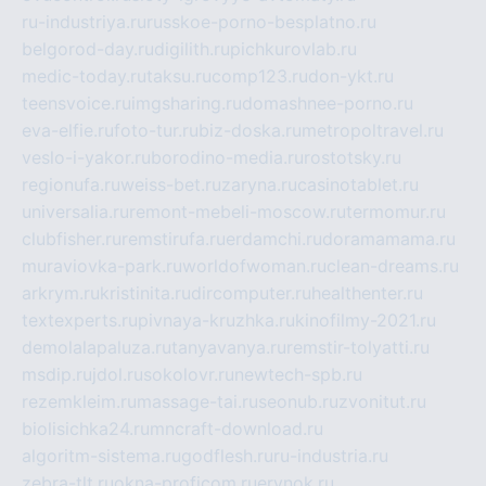
ru-industriya.ru
russkoe-porno-besplatno.ru
belgorod-day.ru
digilith.ru
pichkurovlab.ru
medic-today.ru
taksu.ru
comp123.ru
don-ykt.ru
teensvoice.ru
imgsharing.ru
domashnee-porno.ru
eva-elfie.ru
foto-tur.ru
biz-doska.ru
metropoltravel.ru
veslo-i-yakor.ru
borodino-media.ru
rostotsky.ru
regionufa.ru
weiss-bet.ru
zaryna.ru
casinotablet.ru
universalia.ru
remont-mebeli-moscow.ru
termomur.ru
clubfisher.ru
remstirufa.ru
erdamchi.ru
doramamama.ru
muraviovka-park.ru
worldofwoman.ru
clean-dreams.ru
arkrym.ru
kristinita.ru
dircomputer.ru
healthenter.ru
textexperts.ru
pivnaya-kruzhka.ru
kinofilmy-2021.ru
demolalapaluza.ru
tanyavanya.ru
remstir-tolyatti.ru
msdip.ru
jdol.ru
sokolovr.ru
newtech-spb.ru
rezemkleim.ru
massage-tai.ru
seonub.ru
zvonitut.ru
biolisichka24.ru
mncraft-download.ru
algoritm-sistema.ru
godflesh.ru
ru-industria.ru
zebra-tlt.ru
okna-proficom.ru
erynok.ru