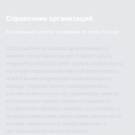
Справочник организаций
Актуальный каталог компаний по всей России
03223.ru
ufille.ru
krasotata.ru
prazdnikdushi.ru
veetbox.ru
cinemapost.ru
ciam-fr.ru
kraft-you.ru
mega-press.ru
03223.ru
web-explore.ru
rastenuya.ru
eurovision-russia.ru
strah-news.ru
freeride-team.ru
itrack-24.ru
sexshopexpress.ru
autostudiopro.ru
alabuga-cityhotel.ru
pornv.ru
atlantpereezd.ru
bud-em-znakomye.ru
a-cdc.ru
elektrostal-news.ru
korolevremont-market.ru
budem-znakomye.ru
oooagrosnab.ru
fpodaso.ru
emfire.ru
pro-otdelky.ru
ukrasotki.ru
seksuzbek.ru
seks-uzbek.ru
porno-vk.ru
sovratili.ru
olecoon.ru
vd-dosug.ru
adonyev.ru
rbc-news.ru
porno-skvirt.ru
krospr.ru