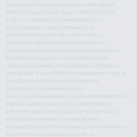
store-brawl-stars.ru
kts-services.ru
dark-sand.ru
sindika-01.ru
sp-life.ru
x-legion.ru
sib-archives.ru
e-abis-1-c.ru
sindika01.ru
venda-festival.ru
store-brawlstars.ru
dooraleksandria.ru
antenna-highly.ru
mine-lab-msk.ru
1-mus.ru
3-sex-porn.ru
ban-damn.ru
purse-factory.ru
viagra-tablet.ru
fasbags.ru
adler-jun.ru
bandamn.ru
fincontech.ru
3sexporn.ru
1mus.ru
darksand.ru
rebus-toys.ru
minelab-msk.ru
alabuga-cityhotel.ru
medsprawo-4-ka.ru
2864420.ru
blagodarenie-spb.ru
zajmy24.ru
tovudyi-4-kuhnyanazakaz.ru
brazzerscom.ru
medsprawo4ka.ru
xehyroo5kuhnyanazakaz.ru
fabrikayfabrikaefabrika.ru
vskrytie-zamkov-moskva-113.ru
biletnadom.ru
zed-online.ru
pimchax.ru
brazzers-hd.ru
z-host.ru
kitubeu2kuhnyanazakaz.ru
naperekate.ru
kuhnyaofabrikaufabrik.ru
kitubeu-2-kuhnyanazakaz.ru
xehyroo-5-kuhnyanazakaz.ru
cs-68.ru