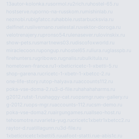
13autor-kolonka.ru
sormol.ru
2rich.ru
hostel-65.ru
hostserve.ru
porno-na-russkom.ru
mishinlab.ru
neznobi.ru
bigfatcc.ru
habble.ru
starbucksvia.ru
delfinet.ru
silvernano.ru
elestal.ru
vektor-doroga.ru
velotrenajery.ru
pronso54.ru
lenasever.ru
lovinskix.ru
show-pets.ru
smartnews03.ru
discofoxworld.ru
miraclecoon.ru
pongup.ru
hostel65.ru
liura.ru
glasspb.ru
firehunters.ru
gribowo.ru
gnalis.ru
bulkitula.ru
hometown-france.ru
1-xbeticricetc-1-xbetti-5.ru
shop-garena.ru
cricetc-1-xbetr-1-xbetcc-2.ru
one-life-story.ru
top-halyava.ru
accounts112.ru
poka-vse-doma-2.ru
3-d-file.ru
hahahaharms.ru
g2012.ru
tst-1.ru
shaggy-cat.ru
opsmgr.ru
ev-gallery.ru
g-2012.ru
ops-mgr.ru
accounts-112.ru
csm-demo.ru
poka-vse-doma2.ru
airgungames.ru
allseo-host.ru
tehosmotre.ru
varieta-yug.ru
cricetc1xbetr1xbetcc2.ru
raytor-d.ru
atillagunn.ru
3d-file.ru
1xbeticricetc1xbetti5.ru
uafoot-statti.ru
e-abis1c.ru