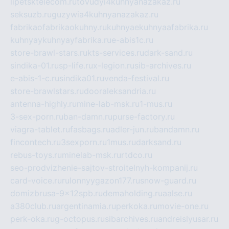
lipetsktelecom.ru
tovudyi4kuhnyanazakaz.ru
seksuzb.ru
guzywia4kuhnyanazakaz.ru
fabrikaofabrikaokuhny.ru
kuhnyaekuhnyaafabrika.ru
kuhnyaykuhnyayfabrika.ru
e-abis1c.ru
store-brawl-stars.ru
kts-services.ru
dark-sand.ru
sindika-01.ru
sp-life.ru
x-legion.ru
sib-archives.ru
e-abis-1-c.ru
sindika01.ru
venda-festival.ru
store-brawlstars.ru
dooraleksandria.ru
antenna-highly.ru
mine-lab-msk.ru
1-mus.ru
3-sex-porn.ru
ban-damn.ru
purse-factory.ru
viagra-tablet.ru
fasbags.ru
adler-jun.ru
bandamn.ru
fincontech.ru
3sexporn.ru
1mus.ru
darksand.ru
rebus-toys.ru
minelab-msk.ru
rtdco.ru
seo-prodvizhenie-sajtov-stroitelnyh-kompanij.ru
card-voice.ru
rulonnyygazon177.ru
snow-guard.ru
domizbrusa-9x12spb.ru
demaholding.ru
aalse.ru
a380club.ru
argentinamia.ru
perkoka.ru
movie-one.ru
perk-oka.ru
g-octopus.ru
sibarchives.ru
andreislyusar.ru