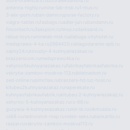
store-brawlstars.ru
dooraleksandria.ru
antenna-highly.ru
mine-lab-msk.ru
1-mus.ru
3-sex-porn.ru
ban-damn.ru
purse-factory.ru
viagra-tablet.ru
fasbags.ru
adler-jun.ru
bandamn.ru
fincontech.ru
3sexporn.ru
1mus.ru
darksand.ru
rebus-toys.ru
minelab-msk.ru
alabuga-cityhotel.ru
medsprawo-4-ka.ru
2864420.ru
blagodarenie-spb.ru
zajmy24.ru
tovudyi-4-kuhnyanazakaz.ru
brazzerscom.ru
medsprawo4ka.ru
xehyroo5kuhnyanazakaz.ru
fabrikayfabrikaefabrika.ru
vskrytie-zamkov-moskva-113.ru
biletnadom.ru
zed-online.ru
pimchax.ru
brazzers-hd.ru
z-host.ru
kitubeu2kuhnyanazakaz.ru
naperekate.ru
kuhnyaofabrikaufabrik.ru
kitubeu-2-kuhnyanazakaz.ru
xehyroo-5-kuhnyanazakaz.ru
cs-68.ru
guzywia-4-kuhnyanazakaz.ru
mir-tk.ru
vlknrussia.ru
cs68.ru
vladivostok-map.ru
video-seks.ru
bankaribi.ru
raszar.ru
vskrytie-zamkov-moskva113.ru