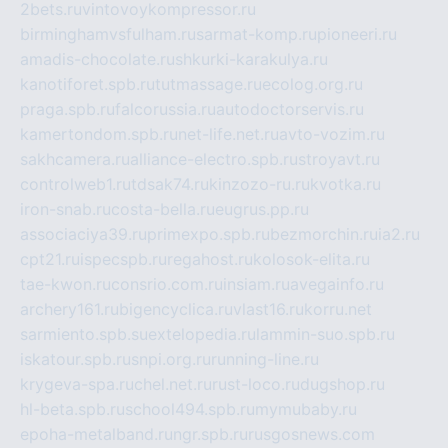
2bets.ru
vintovoykompressor.ru
birminghamvsfulham.ru
sarmat-komp.ru
pioneeri.ru
amadis-chocolate.ru
shkurki-karakulya.ru
kanotiforet.spb.ru
tutmassage.ru
ecolog.org.ru
praga.spb.ru
falcorussia.ru
autodoctorservis.ru
kamertondom.spb.ru
net-life.net.ru
avto-vozim.ru
sakhcamera.ru
alliance-electro.spb.ru
stroyavt.ru
controlweb1.ru
tdsak74.ru
kinzozo-ru.ru
kvotka.ru
iron-snab.ru
costa-bella.ru
eugrus.pp.ru
associaciya39.ru
primexpo.spb.ru
bezmorchin.ru
ia2.ru
cpt21.ru
ispecspb.ru
regahost.ru
kolosok-elita.ru
tae-kwon.ru
consrio.com.ru
insiam.ru
avegainfo.ru
archery161.ru
bigencyclica.ru
vlast16.ru
korru.net
sarmiento.spb.su
extelopedia.ru
lammin-suo.spb.ru
iskatour.spb.ru
snpi.org.ru
running-line.ru
krygeva-spa.ru
chel.net.ru
rust-loco.ru
dugshop.ru
hl-beta.spb.ru
school494.spb.ru
mymubaby.ru
epoha-metalband.ru
ngr.spb.ru
rusgosnews.com