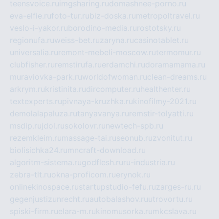
teensvoice.ru
imgsharing.ru
domashnee-porno.ru
eva-elfie.ru
foto-tur.ru
biz-doska.ru
metropoltravel.ru
veslo-i-yakor.ru
borodino-media.ru
rostotsky.ru
regionufa.ru
weiss-bet.ru
zaryna.ru
casinotablet.ru
universalia.ru
remont-mebeli-moscow.ru
termomur.ru
clubfisher.ru
remstirufa.ru
erdamchi.ru
doramamama.ru
muraviovka-park.ru
worldofwoman.ru
clean-dreams.ru
arkrym.ru
kristinita.ru
dircomputer.ru
healthenter.ru
textexperts.ru
pivnaya-kruzhka.ru
kinofilmy-2021.ru
demolalapaluza.ru
tanyavanya.ru
remstir-tolyatti.ru
msdip.ru
jdol.ru
sokolovr.ru
newtech-spb.ru
rezemkleim.ru
massage-tai.ru
seonub.ru
zvonitut.ru
biolisichka24.ru
mncraft-download.ru
algoritm-sistema.ru
godflesh.ru
ru-industria.ru
zebra-tlt.ru
okna-proficom.ru
erynok.ru
onlinekinospace.ru
startupstudio-fefu.ru
zarges-ru.ru
gegenjustizunrecht.ru
autobalashov.ru
utrovortu.ru
spiski-firm.ru
elara-m.ru
kinomusorka.ru
mkcslava.ru