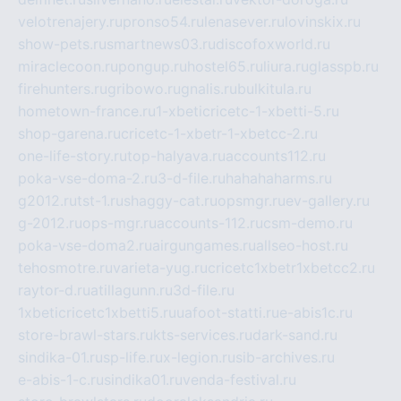
velotrenajery.ru
pronso54.ru
lenasever.ru
lovinskix.ru
show-pets.ru
smartnews03.ru
discofoxworld.ru
miraclecoon.ru
pongup.ru
hostel65.ru
liura.ru
glasspb.ru
firehunters.ru
gribowo.ru
gnalis.ru
bulkitula.ru
hometown-france.ru
1-xbeticricetc-1-xbetti-5.ru
shop-garena.ru
cricetc-1-xbetr-1-xbetcc-2.ru
one-life-story.ru
top-halyava.ru
accounts112.ru
poka-vse-doma-2.ru
3-d-file.ru
hahahaharms.ru
g2012.ru
tst-1.ru
shaggy-cat.ru
opsmgr.ru
ev-gallery.ru
g-2012.ru
ops-mgr.ru
accounts-112.ru
csm-demo.ru
poka-vse-doma2.ru
airgungames.ru
allseo-host.ru
tehosmotre.ru
varieta-yug.ru
cricetc1xbetr1xbetcc2.ru
raytor-d.ru
atillagunn.ru
3d-file.ru
1xbeticricetc1xbetti5.ru
uafoot-statti.ru
e-abis1c.ru
store-brawl-stars.ru
kts-services.ru
dark-sand.ru
sindika-01.ru
sp-life.ru
x-legion.ru
sib-archives.ru
e-abis-1-c.ru
sindika01.ru
venda-festival.ru