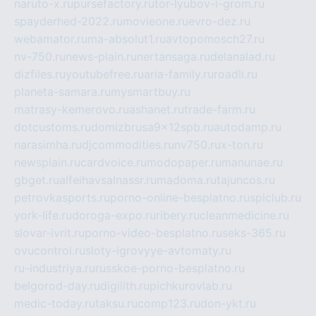
naruto-x.ru
pursefactory.ru
tor-lyubov-i-grom.ru
spayderhed-2022.ru
movieone.ru
evro-dez.ru
webamator.ru
ma-absolut1.ru
avtopomosch27.ru
nv-750.ru
news-plain.ru
nertansaga.ru
delanalad.ru
dizfiles.ru
youtubefree.ru
aria-family.ru
roadli.ru
planeta-samara.ru
mysmartbuy.ru
matrasy-kemerovo.ru
ashanet.ru
trade-farm.ru
dotcustoms.ru
domizbrusa9x12spb.ru
autodamp.ru
narasimha.ru
djcommodities.ru
nv750.ru
x-ton.ru
newsplain.ru
cardvoice.ru
modopaper.ru
manunae.ru
gbget.ru
alfeihavsalnassr.ru
madoma.ru
tajuncos.ru
petrovkasports.ru
porno-online-besplatno.ru
splclub.ru
york-life.ru
doroga-expo.ru
ribery.ru
cleanmedicine.ru
slovar-ivrit.ru
porno-video-besplatno.ru
seks-365.ru
ovucontrol.ru
sloty-igrovyye-avtomaty.ru
ru-industriya.ru
russkoe-porno-besplatno.ru
belgorod-day.ru
digilith.ru
pichkurovlab.ru
medic-today.ru
taksu.ru
comp123.ru
don-ykt.ru