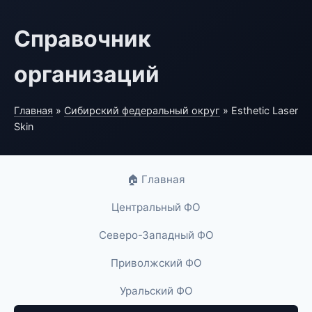
Справочник
организаций
Главная
»
Сибирский федеральный округ
» Esthetic Laser
Skin
🏠 Главная
Центральный ФО
Северо-Западный ФО
Приволжский ФО
Уральский ФО