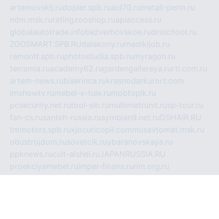
artemovskij.ru
dopler.spb.ru
aid70.ru
metall-perm.ru
ndm.msk.ru
ratingzooshop.ru
apiaccess.ru
globalautotrade.info
bezverhovskoe.ru
drsschool.ru
ZOOSMART.SPB.RU
dalakony.ru
medikijob.ru
remontt.spb.ru
photostudia.spb.ru
myragon.ru
terramia.ru
academy62.ru
gardengallereya.ru
rti.com.ru
artem-news.ru
biserinca.ru
krasnodarkurort.com
imshowtv.ru
mebel-v-tule.ru
mobtopik.ru
pcsecurity.net.ru
tool-sib.ru
multimetrunit.ru
sp-tour.ru
fan-cs.ru
santeh-russia.ru
symbian9.net.ru
DSHAIR.RU
tmmotors.spb.ru
xjocuricopii.com
musavtomat.msk.ru
obustrojdom.ru
sovetcik.ru
ybaranovskaya.ru
ppknews.ru
cult-alshei.ru
JAPANRUSSIA.RU
proekciyamebel.ru
imper-finans.ru
rim.org.ru
glamourai.ru
brassminus.ru
zabor-pro.ru
ftn.pp.ru
dorogoe58.ru
laimengpacker.ru
kuzova-zapchasti.ru
sageerp.ru
taxodrom.ru
dsrazvitie.ru
hardcity.net.ru
ratinghomegames.ru
topservice25.ru
gubernyan.ru