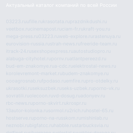
Актуальный каталог компаний по всей России
03223.ru
ufille.ru
krasotata.ru
prazdnikdushi.ru
veetbox.ru
cinemapost.ru
ciam-fr.ru
kraft-you.ru
mega-press.ru
03223.ru
web-explore.ru
rastenuya.ru
eurovision-russia.ru
strah-news.ru
freeride-team.ru
itrack-24.ru
sexshopexpress.ru
autostudiopro.ru
alabuga-cityhotel.ru
pornv.ru
atlantpereezd.ru
bud-em-znakomye.ru
a-cdc.ru
elektrostal-news.ru
korolevremont-market.ru
budem-znakomye.ru
oooagrosnab.ru
fpodaso.ru
emfire.ru
pro-otdelky.ru
ukrasotki.ru
seksuzbek.ru
seks-uzbek.ru
porno-vk.ru
sovratili.ru
olecoon.ru
vd-dosug.ru
adonyev.ru
rbc-news.ru
porno-skvirt.ru
krospr.ru
13autor-kolonka.ru
sormol.ru
2rich.ru
hostel-65.ru
hostserve.ru
porno-na-russkom.ru
mishinlab.ru
neznobi.ru
bigfatcc.ru
habble.ru
starbucksvia.ru
delfinet.ru
silvernano.ru
elestal.ru
vektor-doroga.ru