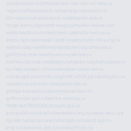
dieselvostok.ru
24hostel.msk.ru
w-dev.ru
f-ship.ru
regsmi.ru
filmnetwork.ru
malinasp.ru
kinosvin.ru
h2o-salon.ru
malutkayork.ru
deltaprim.spb.ru
tango-perm.ru
gooddir.ru
sgv.su
multiki-online.com
webkrasotki.com
cherinvest.ru
detskiy-ostrov.ru
ankou.spb.ru
alvesta1.ru
pdf-creator.ru
nix-files.org.ru
sakhatoday.ru
elektrikersymboler.ru
sputnikyes.ru
golf2club.msk.ru
aeforums.ru
zallclub.ru
multimodal.msk.ru
habaigry.ru
haikko.ru
sobakopedia.ru
isz-fest.ru
ewnc.info
screensaver-clock.net.ru
volnav.spb.ru
comnat.ru
npf.net.ru
7bit.pp.ru
kalugatur.ru
tesiaes.ru
card.com.ru
kazanka.spb.ru
gildiya-kuznecov.ru
kameryboavision.ru
griffoncom.spb.ru
fabrika-emotsiy.ru
PARK-MATROSOVA.RU
agat.spb.ru
avtoyurist-moskva1.ru
hardware.org.ru
схема-авто.рф
dg-lab.ru
angrup.ru
recruiter.spb.ru
music8.spb.ru
krsk124.ru
kubok.spb.ru
romanofforex.ru