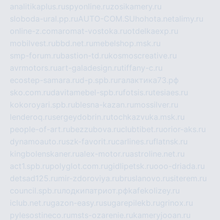
analitikaplus.ru
spyonline.ru
zosikamery.ru
sloboda-ural.pp.ru
AUTO-COM.SU
hohota.net
alimy.ru
online-z.com
aromat-vostoka.ru
otdelkaexp.ru
mobilvest.ru
bbd.net.ru
mebelshop.msk.ru
smp-forum.ru
bastion-td.ru
kosmoscreative.ru
avrmotors.ru
art-galadesign.ru
tiffany-c.ru
ecostep-samara.ru
d-p.spb.ru
галактика73.рф
sko.com.ru
davitamebel-spb.ru
fotsis.ru
tesiaes.ru
kokoroyari.spb.ru
blesna-kazan.ru
mossilver.ru
lenderoq.ru
sergeydobrin.ru
tochkazvuka.msk.ru
people-of-art.ru
bezzubova.ru
clubtibet.ru
orior-aks.ru
dynamoauto.ru
szk-favorit.ru
carlines.ru
flatnsk.ru
kingbolenskaner.ru
alex-motor.ru
astroline.net.ru
act1.spb.ru
polyglot.com.ru
gidlipetsk.ru
ooo-driada.ru
detsad125.ru
mir-zdoroviya.ru
bruslanovo.ru
siterem.ru
council.spb.ru
лодкипатриот.рф
kafekolizey.ru
iclub.net.ru
gazon-easy.ru
sugarepilekb.ru
grinox.ru
pylesostineco.ru
msts-ozarenie.ru
kameryjooan.ru