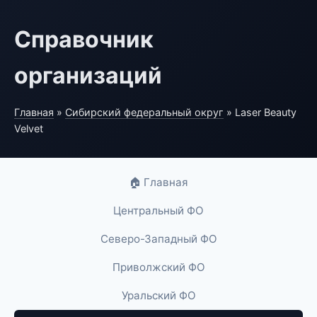
Справочник
организаций
Главная
»
Сибирский федеральный округ
» Laser Beauty
Velvet
🏠 Главная
Центральный ФО
Северо-Западный ФО
Приволжский ФО
Уральский ФО