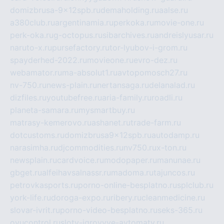
domizbrusa-9x12spb.ru
demaholding.ru
aalse.ru
a380club.ru
argentinamia.ru
perkoka.ru
movie-one.ru
perk-oka.ru
g-octopus.ru
sibarchives.ru
andreislyusar.ru
naruto-x.ru
pursefactory.ru
tor-lyubov-i-grom.ru
spayderhed-2022.ru
movieone.ru
evro-dez.ru
webamator.ru
ma-absolut1.ru
avtopomosch27.ru
nv-750.ru
news-plain.ru
nertansaga.ru
delanalad.ru
dizfiles.ru
youtubefree.ru
aria-family.ru
roadli.ru
planeta-samara.ru
mysmartbuy.ru
matrasy-kemerovo.ru
ashanet.ru
trade-farm.ru
dotcustoms.ru
domizbrusa9x12spb.ru
autodamp.ru
narasimha.ru
djcommodities.ru
nv750.ru
x-ton.ru
newsplain.ru
cardvoice.ru
modopaper.ru
manunae.ru
gbget.ru
alfeihavsalnassr.ru
madoma.ru
tajuncos.ru
petrovkasports.ru
porno-online-besplatno.ru
splclub.ru
york-life.ru
doroga-expo.ru
ribery.ru
cleanmedicine.ru
slovar-ivrit.ru
porno-video-besplatno.ru
seks-365.ru
ovucontrol.ru
sloty-igrovyye-avtomaty.ru