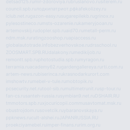
detsad125.ru
mir-zdoroviya.ru
bruslanovo.ru
siterem.ru
council.spb.ru
лодкипатриот.рф
kafekolizey.ru
iclub.net.ru
gazon-easy.ru
sugarepilekb.ru
grinox.ru
pylesostineco.ru
msts-ozarenie.ru
kameryjooan.ru
artemovskij.ru
dopler.spb.ru
aid70.ru
metall-perm.ru
ndm.msk.ru
ratingzooshop.ru
apiaccess.ru
globalautotrade.info
bezverhovskoe.ru
drsschool.ru
ZOOSMART.SPB.RU
dalakony.ru
medikijob.ru
remontt.spb.ru
photostudia.spb.ru
myragon.ru
terramia.ru
academy62.ru
gardengallereya.ru
rti.com.ru
artem-news.ru
biserinca.ru
krasnodarkurort.com
imshowtv.ru
mebel-v-tule.ru
mobtopik.ru
pcsecurity.net.ru
tool-sib.ru
multimetrunit.ru
sp-tour.ru
fan-cs.ru
santeh-russia.ru
symbian9.net.ru
DSHAIR.RU
tmmotors.spb.ru
xjocuricopii.com
musavtomat.msk.ru
obustrojdom.ru
sovetcik.ru
ybaranovskaya.ru
ppknews.ru
cult-alshei.ru
JAPANRUSSIA.RU
proekciyamebel.ru
imper-finans.ru
rim.org.ru