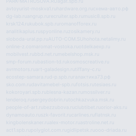
PARK-MATROSOVA.RU
agat.spb.ru
avtoyurist-moskva1.ru
hardware.org.ru
схема-авто.рф
dg-lab.ru
angrup.ru
recruiter.spb.ru
music8.spb.ru
krsk124.ru
kubok.spb.ru
romanofforex.ru
analitikaplus.ru
spyonline.ru
zosikamery.ru
sloboda-ural.pp.ru
AUTO-COM.SU
hohota.net
alimy.ru
online-z.com
aromat-vostoka.ru
otdelkaexp.ru
mobilvest.ru
bbd.net.ru
mebelshop.msk.ru
smp-forum.ru
bastion-td.ru
kosmoscreative.ru
avrmotors.ru
art-galadesign.ru
tiffany-c.ru
ecostep-samara.ru
d-p.spb.ru
галактика73.рф
sko.com.ru
davitamebel-spb.ru
fotsis.ru
tesiaes.ru
kokoroyari.spb.ru
blesna-kazan.ru
mossilver.ru
lenderoq.ru
sergeydobrin.ru
tochkazvuka.msk.ru
people-of-art.ru
bezzubova.ru
clubtibet.ru
orior-aks.ru
dynamoauto.ru
szk-favorit.ru
carlines.ru
flatnsk.ru
kingbolenskaner.ru
alex-motor.ru
astroline.net.ru
act1.spb.ru
polyglot.com.ru
gidlipetsk.ru
ooo-driada.ru