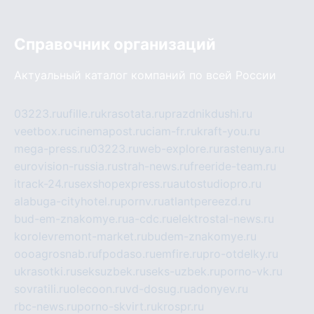
Справочник организаций
Актуальный каталог компаний по всей России
03223.ru
ufille.ru
krasotata.ru
prazdnikdushi.ru
veetbox.ru
cinemapost.ru
ciam-fr.ru
kraft-you.ru
mega-press.ru
03223.ru
web-explore.ru
rastenuya.ru
eurovision-russia.ru
strah-news.ru
freeride-team.ru
itrack-24.ru
sexshopexpress.ru
autostudiopro.ru
alabuga-cityhotel.ru
pornv.ru
atlantpereezd.ru
bud-em-znakomye.ru
a-cdc.ru
elektrostal-news.ru
korolevremont-market.ru
budem-znakomye.ru
oooagrosnab.ru
fpodaso.ru
emfire.ru
pro-otdelky.ru
ukrasotki.ru
seksuzbek.ru
seks-uzbek.ru
porno-vk.ru
sovratili.ru
olecoon.ru
vd-dosug.ru
adonyev.ru
rbc-news.ru
porno-skvirt.ru
krospr.ru