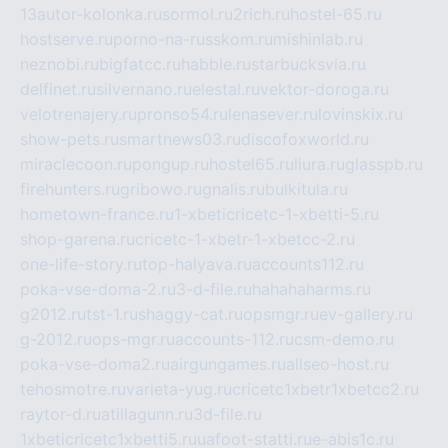
13autor-kolonka.ru
sormol.ru
2rich.ru
hostel-65.ru
hostserve.ru
porno-na-russkom.ru
mishinlab.ru
neznobi.ru
bigfatcc.ru
habble.ru
starbucksvia.ru
delfinet.ru
silvernano.ru
elestal.ru
vektor-doroga.ru
velotrenajery.ru
pronso54.ru
lenasever.ru
lovinskix.ru
show-pets.ru
smartnews03.ru
discofoxworld.ru
miraclecoon.ru
pongup.ru
hostel65.ru
liura.ru
glasspb.ru
firehunters.ru
gribowo.ru
gnalis.ru
bulkitula.ru
hometown-france.ru
1-xbeticricetc-1-xbetti-5.ru
shop-garena.ru
cricetc-1-xbetr-1-xbetcc-2.ru
one-life-story.ru
top-halyava.ru
accounts112.ru
poka-vse-doma-2.ru
3-d-file.ru
hahahaharms.ru
g2012.ru
tst-1.ru
shaggy-cat.ru
opsmgr.ru
ev-gallery.ru
g-2012.ru
ops-mgr.ru
accounts-112.ru
csm-demo.ru
poka-vse-doma2.ru
airgungames.ru
allseo-host.ru
tehosmotre.ru
varieta-yug.ru
cricetc1xbetr1xbetcc2.ru
raytor-d.ru
atillagunn.ru
3d-file.ru
1xbeticricetc1xbetti5.ru
uafoot-statti.ru
e-abis1c.ru