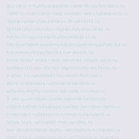
guzywia-4-kuhnyanazakaz.ru
mir-tk.ru
vlknrussia.ru
cs68.ru
vladivostok-map.ru
video-seks.ru
bankaribi.ru
raszar.ru
vskrytie-zamkov-moskva113.ru
lipetsktelecom.ru
tovudyi4kuhnyanazakaz.ru
seksuzb.ru
guzywia4kuhnyanazakaz.ru
fabrikaofabrikaokuhny.ru
kuhnyaekuhnyaafabrika.ru
kuhnyaykuhnyayfabrika.ru
e-abis1c.ru
store-brawl-stars.ru
kts-services.ru
dark-sand.ru
sindika-01.ru
sp-life.ru
x-legion.ru
sib-archives.ru
e-abis-1-c.ru
sindika01.ru
venda-festival.ru
store-brawlstars.ru
dooraleksandria.ru
antenna-highly.ru
mine-lab-msk.ru
1-mus.ru
3-sex-porn.ru
ban-damn.ru
purse-factory.ru
viagra-tablet.ru
fasbags.ru
adler-jun.ru
bandamn.ru
fincontech.ru
3sexporn.ru
1mus.ru
darksand.ru
rebus-toys.ru
minelab-msk.ru
rtdco.ru
seo-prodvizhenie-sajtov-stroitelnyh-kompanij.ru
card-voice.ru
rulonnyygazon177.ru
snow-guard.ru