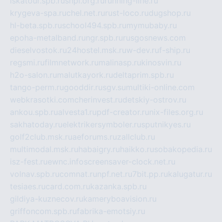
iskatour.spb.ru
snpi.org.ru
running-line.ru
krygeva-spa.ru
chel.net.ru
rust-loco.ru
dugshop.ru
hl-beta.spb.ru
school494.spb.ru
mymubaby.ru
epoha-metalband.ru
ngr.spb.ru
rusgosnews.com
dieselvostok.ru
24hostel.msk.ru
w-dev.ru
f-ship.ru
regsmi.ru
filmnetwork.ru
malinasp.ru
kinosvin.ru
h2o-salon.ru
malutkayork.ru
deltaprim.spb.ru
tango-perm.ru
gooddir.ru
sgv.su
multiki-online.com
webkrasotki.com
cherinvest.ru
detskiy-ostrov.ru
ankou.spb.ru
alvesta1.ru
pdf-creator.ru
nix-files.org.ru
sakhatoday.ru
elektrikersymboler.ru
sputnikyes.ru
golf2club.msk.ru
aeforums.ru
zallclub.ru
multimodal.msk.ru
habaigry.ru
haikko.ru
sobakopedia.ru
isz-fest.ru
ewnc.info
screensaver-clock.net.ru
volnav.spb.ru
comnat.ru
npf.net.ru
7bit.pp.ru
kalugatur.ru
tesiaes.ru
card.com.ru
kazanka.spb.ru
gildiya-kuznecov.ru
kameryboavision.ru
griffoncom.spb.ru
fabrika-emotsiy.ru