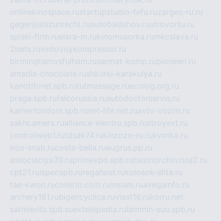
onlinekinospace.ru
startupstudio-fefu.ru
zarges-ru.ru
gegenjustizunrecht.ru
autobalashov.ru
utrovortu.ru
spiski-firm.ru
elara-m.ru
kinomusorka.ru
mkcslava.ru
2bets.ru
vintovoykompressor.ru
birminghamvsfulham.ru
sarmat-komp.ru
pioneeri.ru
amadis-chocolate.ru
shkurki-karakulya.ru
kanotiforet.spb.ru
tutmassage.ru
ecolog.org.ru
praga.spb.ru
falcorussia.ru
autodoctorservis.ru
kamertondom.spb.ru
net-life.net.ru
avto-vozim.ru
sakhcamera.ru
alliance-electro.spb.ru
stroyavt.ru
controlweb1.ru
tdsak74.ru
kinzozo-ru.ru
kvotka.ru
iron-snab.ru
costa-bella.ru
eugrus.pp.ru
associaciya39.ru
primexpo.spb.ru
bezmorchin.ru
ia2.ru
cpt21.ru
ispecspb.ru
regahost.ru
kolosok-elita.ru
tae-kwon.ru
consrio.com.ru
insiam.ru
avegainfo.ru
archery161.ru
bigencyclica.ru
vlast16.ru
korru.net
sarmiento.spb.su
extelopedia.ru
lammin-suo.spb.ru