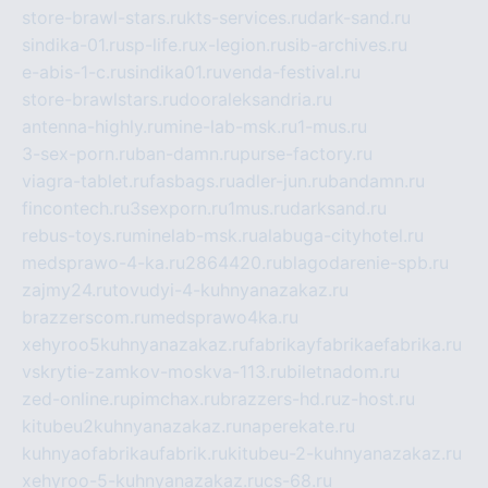
store-brawl-stars.ru
kts-services.ru
dark-sand.ru
sindika-01.ru
sp-life.ru
x-legion.ru
sib-archives.ru
e-abis-1-c.ru
sindika01.ru
venda-festival.ru
store-brawlstars.ru
dooraleksandria.ru
antenna-highly.ru
mine-lab-msk.ru
1-mus.ru
3-sex-porn.ru
ban-damn.ru
purse-factory.ru
viagra-tablet.ru
fasbags.ru
adler-jun.ru
bandamn.ru
fincontech.ru
3sexporn.ru
1mus.ru
darksand.ru
rebus-toys.ru
minelab-msk.ru
alabuga-cityhotel.ru
medsprawo-4-ka.ru
2864420.ru
blagodarenie-spb.ru
zajmy24.ru
tovudyi-4-kuhnyanazakaz.ru
brazzerscom.ru
medsprawo4ka.ru
xehyroo5kuhnyanazakaz.ru
fabrikayfabrikaefabrika.ru
vskrytie-zamkov-moskva-113.ru
biletnadom.ru
zed-online.ru
pimchax.ru
brazzers-hd.ru
z-host.ru
kitubeu2kuhnyanazakaz.ru
naperekate.ru
kuhnyaofabrikaufabrik.ru
kitubeu-2-kuhnyanazakaz.ru
xehyroo-5-kuhnyanazakaz.ru
cs-68.ru