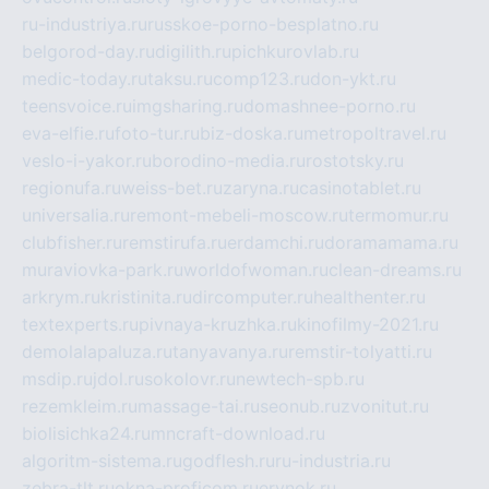
ru-industriya.ru
russkoe-porno-besplatno.ru
belgorod-day.ru
digilith.ru
pichkurovlab.ru
medic-today.ru
taksu.ru
comp123.ru
don-ykt.ru
teensvoice.ru
imgsharing.ru
domashnee-porno.ru
eva-elfie.ru
foto-tur.ru
biz-doska.ru
metropoltravel.ru
veslo-i-yakor.ru
borodino-media.ru
rostotsky.ru
regionufa.ru
weiss-bet.ru
zaryna.ru
casinotablet.ru
universalia.ru
remont-mebeli-moscow.ru
termomur.ru
clubfisher.ru
remstirufa.ru
erdamchi.ru
doramamama.ru
muraviovka-park.ru
worldofwoman.ru
clean-dreams.ru
arkrym.ru
kristinita.ru
dircomputer.ru
healthenter.ru
textexperts.ru
pivnaya-kruzhka.ru
kinofilmy-2021.ru
demolalapaluza.ru
tanyavanya.ru
remstir-tolyatti.ru
msdip.ru
jdol.ru
sokolovr.ru
newtech-spb.ru
rezemkleim.ru
massage-tai.ru
seonub.ru
zvonitut.ru
biolisichka24.ru
mncraft-download.ru
algoritm-sistema.ru
godflesh.ru
ru-industria.ru
zebra-tlt.ru
okna-proficom.ru
erynok.ru