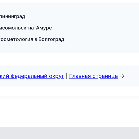
алининград
омсомольск-на-Амуре
косметология в Волгоград
ский федеральный округ
|
Главная страница
→