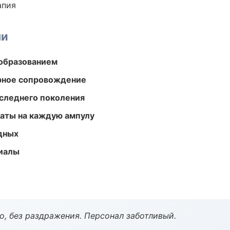
апия
ми
образованием
урное сопровождение
следнего поколения
аты на каждую ампулу
одных
риалы
, без раздражения. Персонал заботливый.