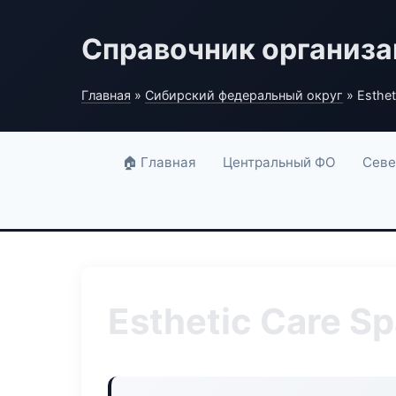
Справочник организ
Главная
»
Сибирский федеральный округ
» Esthet
🏠 Главная
Центральный ФО
Севе
Esthetic Care S