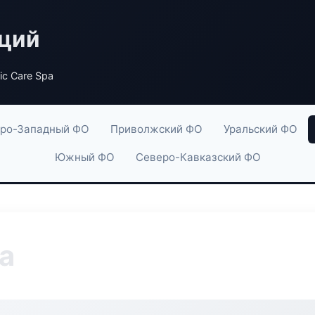
аций
ic Care Spa
ро-Западный ФО
Приволжский ФО
Уральский ФО
Южный ФО
Северо-Кавказский ФО
pa