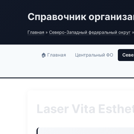
Справочник организ
Главная
»
Северо-Западный федеральный округ
»
🏠 Главная
Центральный ФО
Севе
Laser Vita Esthe