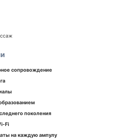
ассаж
ми
урное сопровождение
га
риалы
образованием
следнего поколения
i-Fi
аты на каждую ампулу