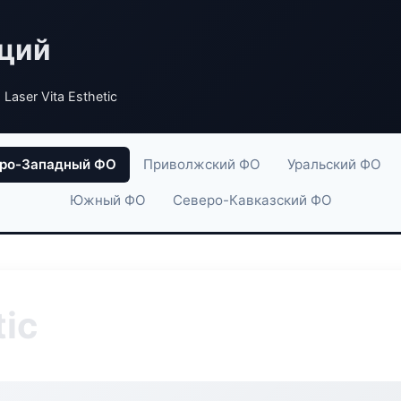
аций
 Laser Vita Esthetic
ро-Западный ФО
Приволжский ФО
Уральский ФО
Южный ФО
Северо-Кавказский ФО
tic