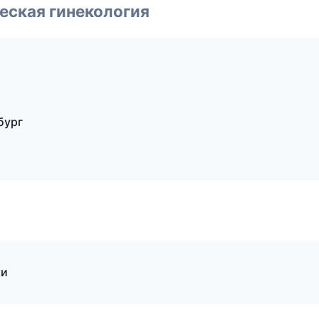
еская гинекология
бург
ки