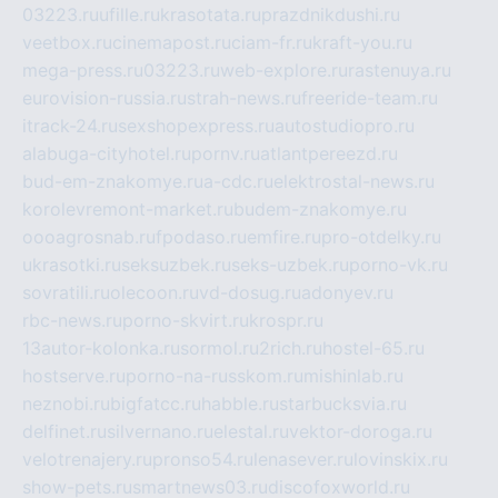
03223.ru
ufille.ru
krasotata.ru
prazdnikdushi.ru
veetbox.ru
cinemapost.ru
ciam-fr.ru
kraft-you.ru
mega-press.ru
03223.ru
web-explore.ru
rastenuya.ru
eurovision-russia.ru
strah-news.ru
freeride-team.ru
itrack-24.ru
sexshopexpress.ru
autostudiopro.ru
alabuga-cityhotel.ru
pornv.ru
atlantpereezd.ru
bud-em-znakomye.ru
a-cdc.ru
elektrostal-news.ru
korolevremont-market.ru
budem-znakomye.ru
oooagrosnab.ru
fpodaso.ru
emfire.ru
pro-otdelky.ru
ukrasotki.ru
seksuzbek.ru
seks-uzbek.ru
porno-vk.ru
sovratili.ru
olecoon.ru
vd-dosug.ru
adonyev.ru
rbc-news.ru
porno-skvirt.ru
krospr.ru
13autor-kolonka.ru
sormol.ru
2rich.ru
hostel-65.ru
hostserve.ru
porno-na-russkom.ru
mishinlab.ru
neznobi.ru
bigfatcc.ru
habble.ru
starbucksvia.ru
delfinet.ru
silvernano.ru
elestal.ru
vektor-doroga.ru
velotrenajery.ru
pronso54.ru
lenasever.ru
lovinskix.ru
show-pets.ru
smartnews03.ru
discofoxworld.ru