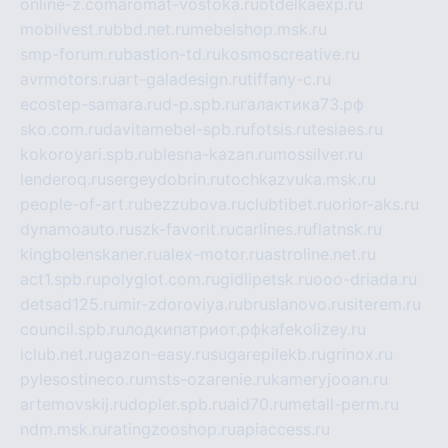
online-z.com
aromat-vostoka.ru
otdelkaexp.ru
mobilvest.ru
bbd.net.ru
mebelshop.msk.ru
smp-forum.ru
bastion-td.ru
kosmoscreative.ru
avrmotors.ru
art-galadesign.ru
tiffany-c.ru
ecostep-samara.ru
d-p.spb.ru
галактика73.рф
sko.com.ru
davitamebel-spb.ru
fotsis.ru
tesiaes.ru
kokoroyari.spb.ru
blesna-kazan.ru
mossilver.ru
lenderoq.ru
sergeydobrin.ru
tochkazvuka.msk.ru
people-of-art.ru
bezzubova.ru
clubtibet.ru
orior-aks.ru
dynamoauto.ru
szk-favorit.ru
carlines.ru
flatnsk.ru
kingbolenskaner.ru
alex-motor.ru
astroline.net.ru
act1.spb.ru
polyglot.com.ru
gidlipetsk.ru
ooo-driada.ru
detsad125.ru
mir-zdoroviya.ru
bruslanovo.ru
siterem.ru
council.spb.ru
лодкипатриот.рф
kafekolizey.ru
iclub.net.ru
gazon-easy.ru
sugarepilekb.ru
grinox.ru
pylesostineco.ru
msts-ozarenie.ru
kameryjooan.ru
artemovskij.ru
dopler.spb.ru
aid70.ru
metall-perm.ru
ndm.msk.ru
ratingzooshop.ru
apiaccess.ru