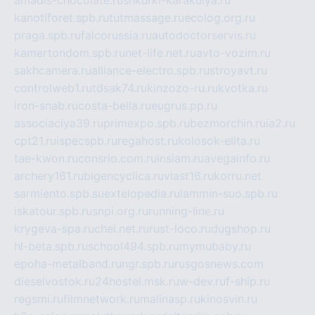
kanotiforet.spb.ru
tutmassage.ru
ecolog.org.ru
praga.spb.ru
falcorussia.ru
autodoctorservis.ru
kamertondom.spb.ru
net-life.net.ru
avto-vozim.ru
sakhcamera.ru
alliance-electro.spb.ru
stroyavt.ru
controlweb1.ru
tdsak74.ru
kinzozo-ru.ru
kvotka.ru
iron-snab.ru
costa-bella.ru
eugrus.pp.ru
associaciya39.ru
primexpo.spb.ru
bezmorchin.ru
ia2.ru
cpt21.ru
ispecspb.ru
regahost.ru
kolosok-elita.ru
tae-kwon.ru
consrio.com.ru
insiam.ru
avegainfo.ru
archery161.ru
bigencyclica.ru
vlast16.ru
korru.net
sarmiento.spb.su
extelopedia.ru
lammin-suo.spb.ru
iskatour.spb.ru
snpi.org.ru
running-line.ru
krygeva-spa.ru
chel.net.ru
rust-loco.ru
dugshop.ru
hl-beta.spb.ru
school494.spb.ru
mymubaby.ru
epoha-metalband.ru
ngr.spb.ru
rusgosnews.com
dieselvostok.ru
24hostel.msk.ru
w-dev.ru
f-ship.ru
regsmi.ru
filmnetwork.ru
malinasp.ru
kinosvin.ru