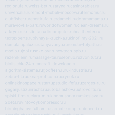
regionufa.ru
weiss-bet.ru
zaryna.ru
casinotablet.ru
universalia.ru
remont-mebeli-moscow.ru
termomur.ru
clubfisher.ru
remstirufa.ru
erdamchi.ru
doramamama.ru
muraviovka-park.ru
worldofwoman.ru
clean-dreams.ru
arkrym.ru
kristinita.ru
dircomputer.ru
healthenter.ru
textexperts.ru
pivnaya-kruzhka.ru
kinofilmy-2021.ru
demolalapaluza.ru
tanyavanya.ru
remstir-tolyatti.ru
msdip.ru
jdol.ru
sokolovr.ru
newtech-spb.ru
rezemkleim.ru
massage-tai.ru
seonub.ru
zvonitut.ru
biolisichka24.ru
mncraft-download.ru
algoritm-sistema.ru
godflesh.ru
ru-industria.ru
zebra-tlt.ru
okna-proficom.ru
erynok.ru
onlinekinospace.ru
startupstudio-fefu.ru
zarges-ru.ru
gegenjustizunrecht.ru
autobalashov.ru
utrovortu.ru
spiski-firm.ru
elara-m.ru
kinomusorka.ru
mkcslava.ru
2bets.ru
vintovoykompressor.ru
birminghamvsfulham.ru
sarmat-komp.ru
pioneeri.ru
amadis-chocolate.ru
shkurki-karakulya.ru