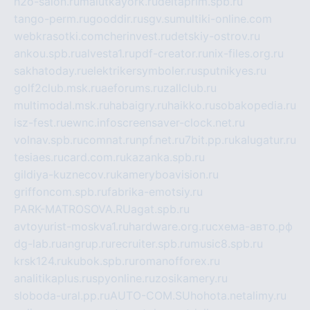
h2o-salon.ru
malutkayork.ru
deltaprim.spb.ru
tango-perm.ru
gooddir.ru
sgv.su
multiki-online.com
webkrasotki.com
cherinvest.ru
detskiy-ostrov.ru
ankou.spb.ru
alvesta1.ru
pdf-creator.ru
nix-files.org.ru
sakhatoday.ru
elektrikersymboler.ru
sputnikyes.ru
golf2club.msk.ru
aeforums.ru
zallclub.ru
multimodal.msk.ru
habaigry.ru
haikko.ru
sobakopedia.ru
isz-fest.ru
ewnc.info
screensaver-clock.net.ru
volnav.spb.ru
comnat.ru
npf.net.ru
7bit.pp.ru
kalugatur.ru
tesiaes.ru
card.com.ru
kazanka.spb.ru
gildiya-kuznecov.ru
kameryboavision.ru
griffoncom.spb.ru
fabrika-emotsiy.ru
PARK-MATROSOVA.RU
agat.spb.ru
avtoyurist-moskva1.ru
hardware.org.ru
схема-авто.рф
dg-lab.ru
angrup.ru
recruiter.spb.ru
music8.spb.ru
krsk124.ru
kubok.spb.ru
romanofforex.ru
analitikaplus.ru
spyonline.ru
zosikamery.ru
sloboda-ural.pp.ru
AUTO-COM.SU
hohota.net
alimy.ru