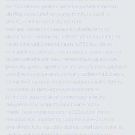
nv-750.ru
news-plain.ru
nertansaga.ru
delanalad.ru
dizfiles.ru
youtubefree.ru
aria-family.ru
roadli.ru
planeta-samara.ru
mysmartbuy.ru
matrasy-kemerovo.ru
ashanet.ru
trade-farm.ru
dotcustoms.ru
domizbrusa9x12spb.ru
autodamp.ru
narasimha.ru
djcommodities.ru
nv750.ru
x-ton.ru
newsplain.ru
cardvoice.ru
modopaper.ru
manunae.ru
gbget.ru
alfeihavsalnassr.ru
madoma.ru
tajuncos.ru
petrovkasports.ru
porno-online-besplatno.ru
splclub.ru
york-life.ru
doroga-expo.ru
ribery.ru
cleanmedicine.ru
slovar-ivrit.ru
porno-video-besplatno.ru
seks-365.ru
ovucontrol.ru
sloty-igrovyye-avtomaty.ru
ru-industriya.ru
russkoe-porno-besplatno.ru
belgorod-day.ru
digilith.ru
pichkurovlab.ru
medic-today.ru
taksu.ru
comp123.ru
don-ykt.ru
teensvoice.ru
imgsharing.ru
domashnee-porno.ru
eva-elfie.ru
foto-tur.ru
biz-doska.ru
metropoltravel.ru
veslo-i-yakor.ru
borodino-media.ru
rostotsky.ru