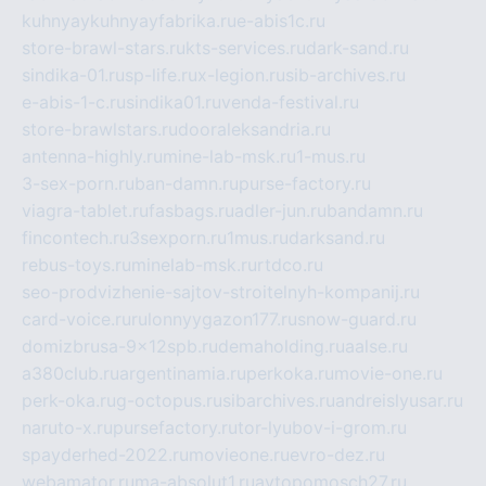
kuhnyaykuhnyayfabrika.ru
e-abis1c.ru
store-brawl-stars.ru
kts-services.ru
dark-sand.ru
sindika-01.ru
sp-life.ru
x-legion.ru
sib-archives.ru
e-abis-1-c.ru
sindika01.ru
venda-festival.ru
store-brawlstars.ru
dooraleksandria.ru
antenna-highly.ru
mine-lab-msk.ru
1-mus.ru
3-sex-porn.ru
ban-damn.ru
purse-factory.ru
viagra-tablet.ru
fasbags.ru
adler-jun.ru
bandamn.ru
fincontech.ru
3sexporn.ru
1mus.ru
darksand.ru
rebus-toys.ru
minelab-msk.ru
rtdco.ru
seo-prodvizhenie-sajtov-stroitelnyh-kompanij.ru
card-voice.ru
rulonnyygazon177.ru
snow-guard.ru
domizbrusa-9x12spb.ru
demaholding.ru
aalse.ru
a380club.ru
argentinamia.ru
perkoka.ru
movie-one.ru
perk-oka.ru
g-octopus.ru
sibarchives.ru
andreislyusar.ru
naruto-x.ru
pursefactory.ru
tor-lyubov-i-grom.ru
spayderhed-2022.ru
movieone.ru
evro-dez.ru
webamator.ru
ma-absolut1.ru
avtopomosch27.ru