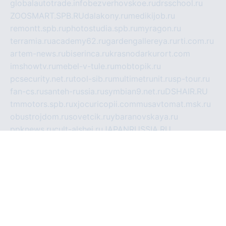
globalautotrade.info
bezverhovskoe.ru
drsschool.ru
ZOOSMART.SPB.RU
dalakony.ru
medikijob.ru
remontt.spb.ru
photostudia.spb.ru
myragon.ru
terramia.ru
academy62.ru
gardengallereya.ru
rti.com.ru
artem-news.ru
biserinca.ru
krasnodarkurort.com
imshowtv.ru
mebel-v-tule.ru
mobtopik.ru
pcsecurity.net.ru
tool-sib.ru
multimetrunit.ru
sp-tour.ru
fan-cs.ru
santeh-russia.ru
symbian9.net.ru
DSHAIR.RU
tmmotors.spb.ru
xjocuricopii.com
musavtomat.msk.ru
obustrojdom.ru
sovetcik.ru
ybaranovskaya.ru
ppknews.ru
cult-alshei.ru
JAPANRUSSIA.RU
proekciyamebel.ru
imper-finans.ru
rim.org.ru
glamourai.ru
brassminus.ru
zabor-pro.ru
ftn.pp.ru
dorogoe58.ru
laimengpacker.ru
kuzova-zapchasti.ru
sageerp.ru
taxodrom.ru
dsrazvitie.ru
hardcity.net.ru
ratinghomegames.ru
topservice25.ru
gubernyan.ru
gtglasslined.ru
ii4.ru
tssport.spb.ru
andorra24.com
blackwallstreet.ru
oboimos.ru
optim-doors.com.ru