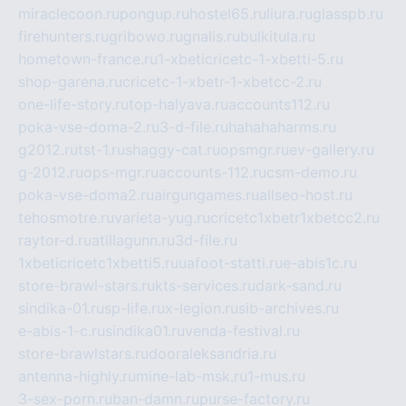
miraclecoon.ru
pongup.ru
hostel65.ru
liura.ru
glasspb.ru
firehunters.ru
gribowo.ru
gnalis.ru
bulkitula.ru
hometown-france.ru
1-xbeticricetc-1-xbetti-5.ru
shop-garena.ru
cricetc-1-xbetr-1-xbetcc-2.ru
one-life-story.ru
top-halyava.ru
accounts112.ru
poka-vse-doma-2.ru
3-d-file.ru
hahahaharms.ru
g2012.ru
tst-1.ru
shaggy-cat.ru
opsmgr.ru
ev-gallery.ru
g-2012.ru
ops-mgr.ru
accounts-112.ru
csm-demo.ru
poka-vse-doma2.ru
airgungames.ru
allseo-host.ru
tehosmotre.ru
varieta-yug.ru
cricetc1xbetr1xbetcc2.ru
raytor-d.ru
atillagunn.ru
3d-file.ru
1xbeticricetc1xbetti5.ru
uafoot-statti.ru
e-abis1c.ru
store-brawl-stars.ru
kts-services.ru
dark-sand.ru
sindika-01.ru
sp-life.ru
x-legion.ru
sib-archives.ru
e-abis-1-c.ru
sindika01.ru
venda-festival.ru
store-brawlstars.ru
dooraleksandria.ru
antenna-highly.ru
mine-lab-msk.ru
1-mus.ru
3-sex-porn.ru
ban-damn.ru
purse-factory.ru