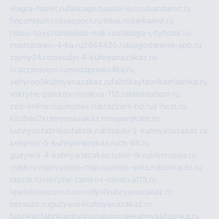
viagra-tablet.ru
fasbags.ru
adler-jun.ru
bandamn.ru
fincontech.ru
3sexporn.ru
1mus.ru
darksand.ru
rebus-toys.ru
minelab-msk.ru
alabuga-cityhotel.ru
medsprawo-4-ka.ru
2864420.ru
blagodarenie-spb.ru
zajmy24.ru
tovudyi-4-kuhnyanazakaz.ru
brazzerscom.ru
medsprawo4ka.ru
xehyroo5kuhnyanazakaz.ru
fabrikayfabrikaefabrika.ru
vskrytie-zamkov-moskva-113.ru
biletnadom.ru
zed-online.ru
pimchax.ru
brazzers-hd.ru
z-host.ru
kitubeu2kuhnyanazakaz.ru
naperekate.ru
kuhnyaofabrikaufabrik.ru
kitubeu-2-kuhnyanazakaz.ru
xehyroo-5-kuhnyanazakaz.ru
cs-68.ru
guzywia-4-kuhnyanazakaz.ru
mir-tk.ru
vlknrussia.ru
cs68.ru
vladivostok-map.ru
video-seks.ru
bankaribi.ru
raszar.ru
vskrytie-zamkov-moskva113.ru
lipetsktelecom.ru
tovudyi4kuhnyanazakaz.ru
seksuzb.ru
guzywia4kuhnyanazakaz.ru
fabrikaofabrikaokuhny.ru
kuhnyaekuhnyaafabrika.ru