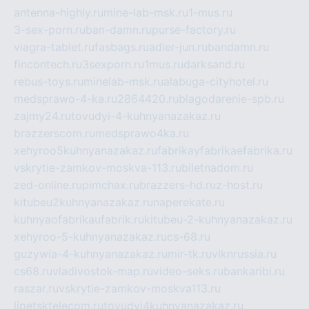
antenna-highly.ru
mine-lab-msk.ru
1-mus.ru
3-sex-porn.ru
ban-damn.ru
purse-factory.ru
viagra-tablet.ru
fasbags.ru
adler-jun.ru
bandamn.ru
fincontech.ru
3sexporn.ru
1mus.ru
darksand.ru
rebus-toys.ru
minelab-msk.ru
alabuga-cityhotel.ru
medsprawo-4-ka.ru
2864420.ru
blagodarenie-spb.ru
zajmy24.ru
tovudyi-4-kuhnyanazakaz.ru
brazzerscom.ru
medsprawo4ka.ru
xehyroo5kuhnyanazakaz.ru
fabrikayfabrikaefabrika.ru
vskrytie-zamkov-moskva-113.ru
biletnadom.ru
zed-online.ru
pimchax.ru
brazzers-hd.ru
z-host.ru
kitubeu2kuhnyanazakaz.ru
naperekate.ru
kuhnyaofabrikaufabrik.ru
kitubeu-2-kuhnyanazakaz.ru
xehyroo-5-kuhnyanazakaz.ru
cs-68.ru
guzywia-4-kuhnyanazakaz.ru
mir-tk.ru
vlknrussia.ru
cs68.ru
vladivostok-map.ru
video-seks.ru
bankaribi.ru
raszar.ru
vskrytie-zamkov-moskva113.ru
lipetsktelecom.ru
tovudyi4kuhnyanazakaz.ru