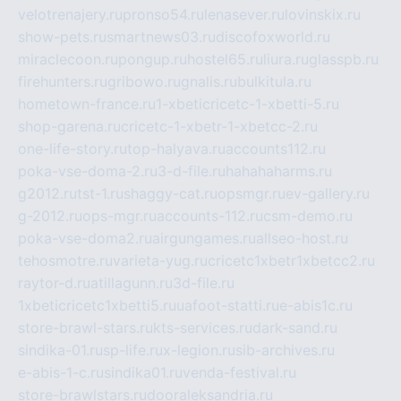
velotrenajery.ru
pronso54.ru
lenasever.ru
lovinskix.ru
show-pets.ru
smartnews03.ru
discofoxworld.ru
miraclecoon.ru
pongup.ru
hostel65.ru
liura.ru
glasspb.ru
firehunters.ru
gribowo.ru
gnalis.ru
bulkitula.ru
hometown-france.ru
1-xbeticricetc-1-xbetti-5.ru
shop-garena.ru
cricetc-1-xbetr-1-xbetcc-2.ru
one-life-story.ru
top-halyava.ru
accounts112.ru
poka-vse-doma-2.ru
3-d-file.ru
hahahaharms.ru
g2012.ru
tst-1.ru
shaggy-cat.ru
opsmgr.ru
ev-gallery.ru
g-2012.ru
ops-mgr.ru
accounts-112.ru
csm-demo.ru
poka-vse-doma2.ru
airgungames.ru
allseo-host.ru
tehosmotre.ru
varieta-yug.ru
cricetc1xbetr1xbetcc2.ru
raytor-d.ru
atillagunn.ru
3d-file.ru
1xbeticricetc1xbetti5.ru
uafoot-statti.ru
e-abis1c.ru
store-brawl-stars.ru
kts-services.ru
dark-sand.ru
sindika-01.ru
sp-life.ru
x-legion.ru
sib-archives.ru
e-abis-1-c.ru
sindika01.ru
venda-festival.ru
store-brawlstars.ru
dooraleksandria.ru