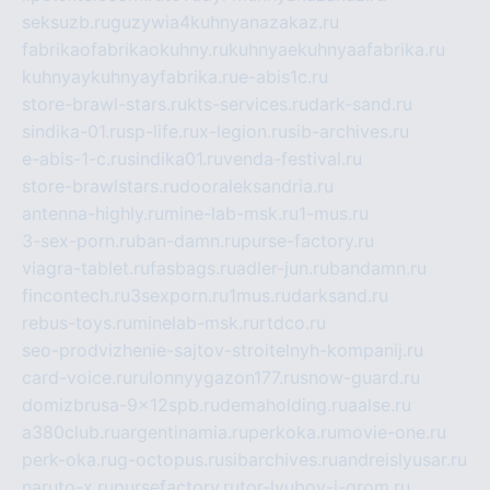
seksuzb.ru
guzywia4kuhnyanazakaz.ru
fabrikaofabrikaokuhny.ru
kuhnyaekuhnyaafabrika.ru
kuhnyaykuhnyayfabrika.ru
e-abis1c.ru
store-brawl-stars.ru
kts-services.ru
dark-sand.ru
sindika-01.ru
sp-life.ru
x-legion.ru
sib-archives.ru
e-abis-1-c.ru
sindika01.ru
venda-festival.ru
store-brawlstars.ru
dooraleksandria.ru
antenna-highly.ru
mine-lab-msk.ru
1-mus.ru
3-sex-porn.ru
ban-damn.ru
purse-factory.ru
viagra-tablet.ru
fasbags.ru
adler-jun.ru
bandamn.ru
fincontech.ru
3sexporn.ru
1mus.ru
darksand.ru
rebus-toys.ru
minelab-msk.ru
rtdco.ru
seo-prodvizhenie-sajtov-stroitelnyh-kompanij.ru
card-voice.ru
rulonnyygazon177.ru
snow-guard.ru
domizbrusa-9x12spb.ru
demaholding.ru
aalse.ru
a380club.ru
argentinamia.ru
perkoka.ru
movie-one.ru
perk-oka.ru
g-octopus.ru
sibarchives.ru
andreislyusar.ru
naruto-x.ru
pursefactory.ru
tor-lyubov-i-grom.ru