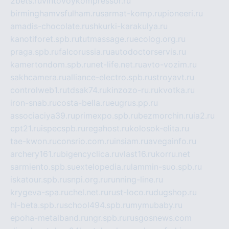
2bets.ru
vintovoykompressor.ru
birminghamvsfulham.ru
sarmat-komp.ru
pioneeri.ru
amadis-chocolate.ru
shkurki-karakulya.ru
kanotiforet.spb.ru
tutmassage.ru
ecolog.org.ru
praga.spb.ru
falcorussia.ru
autodoctorservis.ru
kamertondom.spb.ru
net-life.net.ru
avto-vozim.ru
sakhcamera.ru
alliance-electro.spb.ru
stroyavt.ru
controlweb1.ru
tdsak74.ru
kinzozo-ru.ru
kvotka.ru
iron-snab.ru
costa-bella.ru
eugrus.pp.ru
associaciya39.ru
primexpo.spb.ru
bezmorchin.ru
ia2.ru
cpt21.ru
ispecspb.ru
regahost.ru
kolosok-elita.ru
tae-kwon.ru
consrio.com.ru
insiam.ru
avegainfo.ru
archery161.ru
bigencyclica.ru
vlast16.ru
korru.net
sarmiento.spb.su
extelopedia.ru
lammin-suo.spb.ru
iskatour.spb.ru
snpi.org.ru
running-line.ru
krygeva-spa.ru
chel.net.ru
rust-loco.ru
dugshop.ru
hl-beta.spb.ru
school494.spb.ru
mymubaby.ru
epoha-metalband.ru
ngr.spb.ru
rusgosnews.com