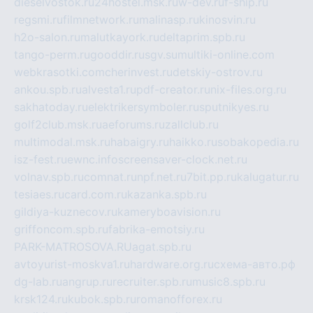
dieselvostok.ru
24hostel.msk.ru
w-dev.ru
f-ship.ru
regsmi.ru
filmnetwork.ru
malinasp.ru
kinosvin.ru
h2o-salon.ru
malutkayork.ru
deltaprim.spb.ru
tango-perm.ru
gooddir.ru
sgv.su
multiki-online.com
webkrasotki.com
cherinvest.ru
detskiy-ostrov.ru
ankou.spb.ru
alvesta1.ru
pdf-creator.ru
nix-files.org.ru
sakhatoday.ru
elektrikersymboler.ru
sputnikyes.ru
golf2club.msk.ru
aeforums.ru
zallclub.ru
multimodal.msk.ru
habaigry.ru
haikko.ru
sobakopedia.ru
isz-fest.ru
ewnc.info
screensaver-clock.net.ru
volnav.spb.ru
comnat.ru
npf.net.ru
7bit.pp.ru
kalugatur.ru
tesiaes.ru
card.com.ru
kazanka.spb.ru
gildiya-kuznecov.ru
kameryboavision.ru
griffoncom.spb.ru
fabrika-emotsiy.ru
PARK-MATROSOVA.RU
agat.spb.ru
avtoyurist-moskva1.ru
hardware.org.ru
схема-авто.рф
dg-lab.ru
angrup.ru
recruiter.spb.ru
music8.spb.ru
krsk124.ru
kubok.spb.ru
romanofforex.ru