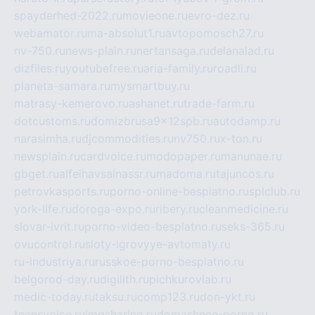
spayderhed-2022.ru
movieone.ru
evro-dez.ru
webamator.ru
ma-absolut1.ru
avtopomosch27.ru
nv-750.ru
news-plain.ru
nertansaga.ru
delanalad.ru
dizfiles.ru
youtubefree.ru
aria-family.ru
roadli.ru
planeta-samara.ru
mysmartbuy.ru
matrasy-kemerovo.ru
ashanet.ru
trade-farm.ru
dotcustoms.ru
domizbrusa9x12spb.ru
autodamp.ru
narasimha.ru
djcommodities.ru
nv750.ru
x-ton.ru
newsplain.ru
cardvoice.ru
modopaper.ru
manunae.ru
gbget.ru
alfeihavsalnassr.ru
madoma.ru
tajuncos.ru
petrovkasports.ru
porno-online-besplatno.ru
splclub.ru
york-life.ru
doroga-expo.ru
ribery.ru
cleanmedicine.ru
slovar-ivrit.ru
porno-video-besplatno.ru
seks-365.ru
ovucontrol.ru
sloty-igrovyye-avtomaty.ru
ru-industriya.ru
russkoe-porno-besplatno.ru
belgorod-day.ru
digilith.ru
pichkurovlab.ru
medic-today.ru
taksu.ru
comp123.ru
don-ykt.ru
teensvoice.ru
imgsharing.ru
domashnee-porno.ru