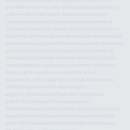
eva-elfie.ru
foto-tur.ru
biz-doska.ru
metropoltravel.ru
veslo-i-yakor.ru
borodino-media.ru
rostotsky.ru
regionufa.ru
weiss-bet.ru
zaryna.ru
casinotablet.ru
universalia.ru
remont-mebeli-moscow.ru
termomur.ru
clubfisher.ru
remstirufa.ru
erdamchi.ru
doramamama.ru
muraviovka-park.ru
worldofwoman.ru
clean-dreams.ru
arkrym.ru
kristinita.ru
dircomputer.ru
healthenter.ru
textexperts.ru
pivnaya-kruzhka.ru
kinofilmy-2021.ru
demolalapaluza.ru
tanyavanya.ru
remstir-tolyatti.ru
msdip.ru
jdol.ru
sokolovr.ru
newtech-spb.ru
rezemkleim.ru
massage-tai.ru
seonub.ru
zvonitut.ru
biolisichka24.ru
mncraft-download.ru
algoritm-sistema.ru
godflesh.ru
ru-industria.ru
zebra-tlt.ru
okna-proficom.ru
erynok.ru
onlinekinospace.ru
startupstudio-fefu.ru
zarges-ru.ru
gegenjustizunrecht.ru
autobalashov.ru
utrovortu.ru
spiski-firm.ru
elara-m.ru
kinomusorka.ru
mkcslava.ru