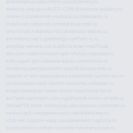
analitikaplus.ru
spyonline.ru
zosikamery.ru
sloboda-ural.pp.ru
AUTO-COM.SU
hohota.net
alimy.ru
online-z.com
aromat-vostoka.ru
otdelkaexp.ru
mobilvest.ru
bbd.net.ru
mebelshop.msk.ru
smp-forum.ru
bastion-td.ru
kosmoscreative.ru
avrmotors.ru
art-galadesign.ru
tiffany-c.ru
ecostep-samara.ru
d-p.spb.ru
галактика73.рф
sko.com.ru
davitamebel-spb.ru
fotsis.ru
tesiaes.ru
kokoroyari.spb.ru
blesna-kazan.ru
mossilver.ru
lenderoq.ru
sergeydobrin.ru
tochkazvuka.msk.ru
people-of-art.ru
bezzubova.ru
clubtibet.ru
orior-aks.ru
dynamoauto.ru
szk-favorit.ru
carlines.ru
flatnsk.ru
kingbolenskaner.ru
alex-motor.ru
astroline.net.ru
act1.spb.ru
polyglot.com.ru
gidlipetsk.ru
ooo-driada.ru
detsad125.ru
mir-zdoroviya.ru
bruslanovo.ru
siterem.ru
council.spb.ru
лодкипатриот.рф
kafekolizey.ru
iclub.net.ru
gazon-easy.ru
sugarepilekb.ru
grinox.ru
pylesostineco.ru
msts-ozarenie.ru
kameryjooan.ru