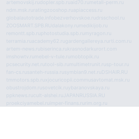
artemovskij.ru
dopler.spb.ru
aid70.ru
metall-perm.ru
ndm.msk.ru
ratingzooshop.ru
apiaccess.ru
globalautotrade.info
bezverhovskoe.ru
drsschool.ru
ZOOSMART.SPB.RU
dalakony.ru
medikijob.ru
remontt.spb.ru
photostudia.spb.ru
myragon.ru
terramia.ru
academy62.ru
gardengallereya.ru
rti.com.ru
artem-news.ru
biserinca.ru
krasnodarkurort.com
imshowtv.ru
mebel-v-tule.ru
mobtopik.ru
pcsecurity.net.ru
tool-sib.ru
multimetrunit.ru
sp-tour.ru
fan-cs.ru
santeh-russia.ru
symbian9.net.ru
DSHAIR.RU
tmmotors.spb.ru
xjocuricopii.com
musavtomat.msk.ru
obustrojdom.ru
sovetcik.ru
ybaranovskaya.ru
ppknews.ru
cult-alshei.ru
JAPANRUSSIA.RU
proekciyamebel.ru
imper-finans.ru
rim.org.ru
glamourai.ru
brassminus.ru
zabor-pro.ru
ftn.pp.ru
dorogoe58.ru
laimengpacker.ru
kuzova-zapchasti.ru
sageerp.ru
taxodrom.ru
dsrazvitie.ru
hardcity.net.ru
ratinghomegames.ru
topservice25.ru
gubernyan.ru