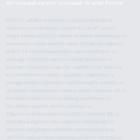
Актуальный каталог компаний по всей России
03223.ru
ufille.ru
krasotata.ru
prazdnikdushi.ru
veetbox.ru
cinemapost.ru
ciam-fr.ru
kraft-you.ru
mega-press.ru
03223.ru
web-explore.ru
rastenuya.ru
eurovision-russia.ru
strah-news.ru
freeride-team.ru
itrack-24.ru
sexshopexpress.ru
autostudiopro.ru
alabuga-cityhotel.ru
pornv.ru
atlantpereezd.ru
bud-em-znakomye.ru
a-cdc.ru
elektrostal-news.ru
korolevremont-market.ru
budem-znakomye.ru
oooagrosnab.ru
fpodaso.ru
emfire.ru
pro-otdelky.ru
ukrasotki.ru
seksuzbek.ru
seks-uzbek.ru
porno-vk.ru
sovratili.ru
olecoon.ru
vd-dosug.ru
adonyev.ru
rbc-news.ru
porno-skvirt.ru
krospr.ru
13autor-kolonka.ru
sormol.ru
2rich.ru
hostel-65.ru
hostserve.ru
porno-na-russkom.ru
mishinlab.ru
neznobi.ru
bigfatcc.ru
habble.ru
starbucksvia.ru
delfinet.ru
silvernano.ru
elestal.ru
vektor-doroga.ru