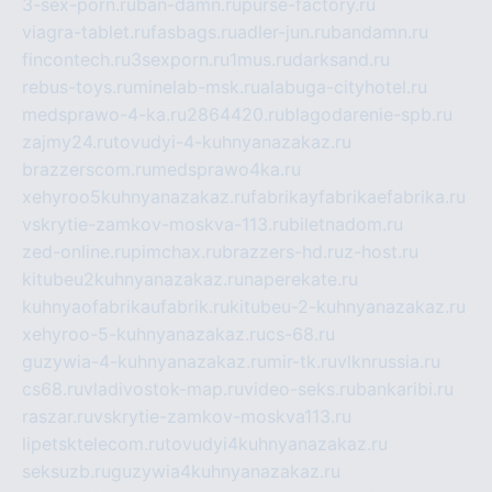
3-sex-porn.ru
ban-damn.ru
purse-factory.ru
viagra-tablet.ru
fasbags.ru
adler-jun.ru
bandamn.ru
fincontech.ru
3sexporn.ru
1mus.ru
darksand.ru
rebus-toys.ru
minelab-msk.ru
alabuga-cityhotel.ru
medsprawo-4-ka.ru
2864420.ru
blagodarenie-spb.ru
zajmy24.ru
tovudyi-4-kuhnyanazakaz.ru
brazzerscom.ru
medsprawo4ka.ru
xehyroo5kuhnyanazakaz.ru
fabrikayfabrikaefabrika.ru
vskrytie-zamkov-moskva-113.ru
biletnadom.ru
zed-online.ru
pimchax.ru
brazzers-hd.ru
z-host.ru
kitubeu2kuhnyanazakaz.ru
naperekate.ru
kuhnyaofabrikaufabrik.ru
kitubeu-2-kuhnyanazakaz.ru
xehyroo-5-kuhnyanazakaz.ru
cs-68.ru
guzywia-4-kuhnyanazakaz.ru
mir-tk.ru
vlknrussia.ru
cs68.ru
vladivostok-map.ru
video-seks.ru
bankaribi.ru
raszar.ru
vskrytie-zamkov-moskva113.ru
lipetsktelecom.ru
tovudyi4kuhnyanazakaz.ru
seksuzb.ru
guzywia4kuhnyanazakaz.ru