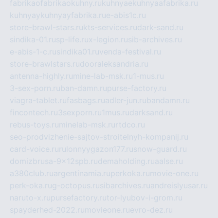
fabrikaofabrikaokuhny.ru
kuhnyaekuhnyaafabrika.ru
kuhnyaykuhnyayfabrika.ru
e-abis1c.ru
store-brawl-stars.ru
kts-services.ru
dark-sand.ru
sindika-01.ru
sp-life.ru
x-legion.ru
sib-archives.ru
e-abis-1-c.ru
sindika01.ru
venda-festival.ru
store-brawlstars.ru
dooraleksandria.ru
antenna-highly.ru
mine-lab-msk.ru
1-mus.ru
3-sex-porn.ru
ban-damn.ru
purse-factory.ru
viagra-tablet.ru
fasbags.ru
adler-jun.ru
bandamn.ru
fincontech.ru
3sexporn.ru
1mus.ru
darksand.ru
rebus-toys.ru
minelab-msk.ru
rtdco.ru
seo-prodvizhenie-sajtov-stroitelnyh-kompanij.ru
card-voice.ru
rulonnyygazon177.ru
snow-guard.ru
domizbrusa-9x12spb.ru
demaholding.ru
aalse.ru
a380club.ru
argentinamia.ru
perkoka.ru
movie-one.ru
perk-oka.ru
g-octopus.ru
sibarchives.ru
andreislyusar.ru
naruto-x.ru
pursefactory.ru
tor-lyubov-i-grom.ru
spayderhed-2022.ru
movieone.ru
evro-dez.ru