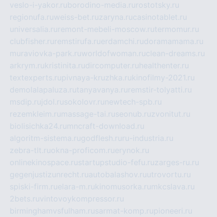
veslo-i-yakor.ru
borodino-media.ru
rostotsky.ru
regionufa.ru
weiss-bet.ru
zaryna.ru
casinotablet.ru
universalia.ru
remont-mebeli-moscow.ru
termomur.ru
clubfisher.ru
remstirufa.ru
erdamchi.ru
doramamama.ru
muraviovka-park.ru
worldofwoman.ru
clean-dreams.ru
arkrym.ru
kristinita.ru
dircomputer.ru
healthenter.ru
textexperts.ru
pivnaya-kruzhka.ru
kinofilmy-2021.ru
demolalapaluza.ru
tanyavanya.ru
remstir-tolyatti.ru
msdip.ru
jdol.ru
sokolovr.ru
newtech-spb.ru
rezemkleim.ru
massage-tai.ru
seonub.ru
zvonitut.ru
biolisichka24.ru
mncraft-download.ru
algoritm-sistema.ru
godflesh.ru
ru-industria.ru
zebra-tlt.ru
okna-proficom.ru
erynok.ru
onlinekinospace.ru
startupstudio-fefu.ru
zarges-ru.ru
gegenjustizunrecht.ru
autobalashov.ru
utrovortu.ru
spiski-firm.ru
elara-m.ru
kinomusorka.ru
mkcslava.ru
2bets.ru
vintovoykompressor.ru
birminghamvsfulham.ru
sarmat-komp.ru
pioneeri.ru