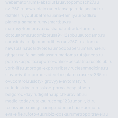
webamator.ru
ma-absolut1.ru
avtopomosch27.ru
nv-750.ru
news-plain.ru
nertansaga.ru
delanalad.ru
dizfiles.ru
youtubefree.ru
aria-family.ru
roadli.ru
planeta-samara.ru
mysmartbuy.ru
matrasy-kemerovo.ru
ashanet.ru
trade-farm.ru
dotcustoms.ru
domizbrusa9x12spb.ru
autodamp.ru
narasimha.ru
djcommodities.ru
nv750.ru
x-ton.ru
newsplain.ru
cardvoice.ru
modopaper.ru
manunae.ru
gbget.ru
alfeihavsalnassr.ru
madoma.ru
tajuncos.ru
petrovkasports.ru
porno-online-besplatno.ru
splclub.ru
york-life.ru
doroga-expo.ru
ribery.ru
cleanmedicine.ru
slovar-ivrit.ru
porno-video-besplatno.ru
seks-365.ru
ovucontrol.ru
sloty-igrovyye-avtomaty.ru
ru-industriya.ru
russkoe-porno-besplatno.ru
belgorod-day.ru
digilith.ru
pichkurovlab.ru
medic-today.ru
taksu.ru
comp123.ru
don-ykt.ru
teensvoice.ru
imgsharing.ru
domashnee-porno.ru
eva-elfie.ru
foto-tur.ru
biz-doska.ru
metropoltravel.ru