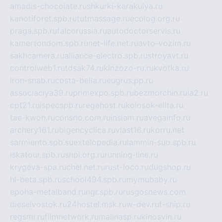
amadis-chocolate.ru
shkurki-karakulya.ru
kanotiforet.spb.ru
tutmassage.ru
ecolog.org.ru
praga.spb.ru
falcorussia.ru
autodoctorservis.ru
kamertondom.spb.ru
net-life.net.ru
avto-vozim.ru
sakhcamera.ru
alliance-electro.spb.ru
stroyavt.ru
controlweb1.ru
tdsak74.ru
kinzozo-ru.ru
kvotka.ru
iron-snab.ru
costa-bella.ru
eugrus.pp.ru
associaciya39.ru
primexpo.spb.ru
bezmorchin.ru
ia2.ru
cpt21.ru
ispecspb.ru
regahost.ru
kolosok-elita.ru
tae-kwon.ru
consrio.com.ru
insiam.ru
avegainfo.ru
archery161.ru
bigencyclica.ru
vlast16.ru
korru.net
sarmiento.spb.su
extelopedia.ru
lammin-suo.spb.ru
iskatour.spb.ru
snpi.org.ru
running-line.ru
krygeva-spa.ru
chel.net.ru
rust-loco.ru
dugshop.ru
hl-beta.spb.ru
school494.spb.ru
mymubaby.ru
epoha-metalband.ru
ngr.spb.ru
rusgosnews.com
dieselvostok.ru
24hostel.msk.ru
w-dev.ru
f-ship.ru
regsmi.ru
filmnetwork.ru
malinasp.ru
kinosvin.ru