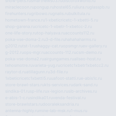
show-pets.ru
smartnews03.ru
discofoxworld.ru
miraclecoon.ru
pongup.ru
hostel65.ru
liura.ru
glasspb.ru
firehunters.ru
gribowo.ru
gnalis.ru
bulkitula.ru
hometown-france.ru
1-xbeticricetc-1-xbetti-5.ru
shop-garena.ru
cricetc-1-xbetr-1-xbetcc-2.ru
one-life-story.ru
top-halyava.ru
accounts112.ru
poka-vse-doma-2.ru
3-d-file.ru
hahahaharms.ru
g2012.ru
tst-1.ru
shaggy-cat.ru
opsmgr.ru
ev-gallery.ru
g-2012.ru
ops-mgr.ru
accounts-112.ru
csm-demo.ru
poka-vse-doma2.ru
airgungames.ru
allseo-host.ru
tehosmotre.ru
varieta-yug.ru
cricetc1xbetr1xbetcc2.ru
raytor-d.ru
atillagunn.ru
3d-file.ru
1xbeticricetc1xbetti5.ru
uafoot-statti.ru
e-abis1c.ru
store-brawl-stars.ru
kts-services.ru
dark-sand.ru
sindika-01.ru
sp-life.ru
x-legion.ru
sib-archives.ru
e-abis-1-c.ru
sindika01.ru
venda-festival.ru
store-brawlstars.ru
dooraleksandria.ru
antenna-highly.ru
mine-lab-msk.ru
1-mus.ru