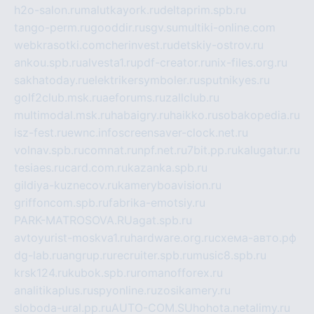
h2o-salon.ru
malutkayork.ru
deltaprim.spb.ru
tango-perm.ru
gooddir.ru
sgv.su
multiki-online.com
webkrasotki.com
cherinvest.ru
detskiy-ostrov.ru
ankou.spb.ru
alvesta1.ru
pdf-creator.ru
nix-files.org.ru
sakhatoday.ru
elektrikersymboler.ru
sputnikyes.ru
golf2club.msk.ru
aeforums.ru
zallclub.ru
multimodal.msk.ru
habaigry.ru
haikko.ru
sobakopedia.ru
isz-fest.ru
ewnc.info
screensaver-clock.net.ru
volnav.spb.ru
comnat.ru
npf.net.ru
7bit.pp.ru
kalugatur.ru
tesiaes.ru
card.com.ru
kazanka.spb.ru
gildiya-kuznecov.ru
kameryboavision.ru
griffoncom.spb.ru
fabrika-emotsiy.ru
PARK-MATROSOVA.RU
agat.spb.ru
avtoyurist-moskva1.ru
hardware.org.ru
схема-авто.рф
dg-lab.ru
angrup.ru
recruiter.spb.ru
music8.spb.ru
krsk124.ru
kubok.spb.ru
romanofforex.ru
analitikaplus.ru
spyonline.ru
zosikamery.ru
sloboda-ural.pp.ru
AUTO-COM.SU
hohota.net
alimy.ru