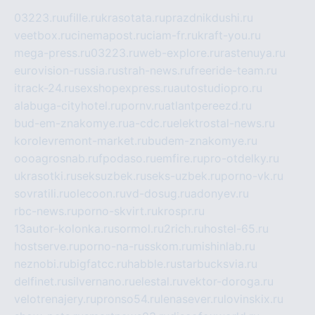
03223.ru
ufille.ru
krasotata.ru
prazdnikdushi.ru
veetbox.ru
cinemapost.ru
ciam-fr.ru
kraft-you.ru
mega-press.ru
03223.ru
web-explore.ru
rastenuya.ru
eurovision-russia.ru
strah-news.ru
freeride-team.ru
itrack-24.ru
sexshopexpress.ru
autostudiopro.ru
alabuga-cityhotel.ru
pornv.ru
atlantpereezd.ru
bud-em-znakomye.ru
a-cdc.ru
elektrostal-news.ru
korolevremont-market.ru
budem-znakomye.ru
oooagrosnab.ru
fpodaso.ru
emfire.ru
pro-otdelky.ru
ukrasotki.ru
seksuzbek.ru
seks-uzbek.ru
porno-vk.ru
sovratili.ru
olecoon.ru
vd-dosug.ru
adonyev.ru
rbc-news.ru
porno-skvirt.ru
krospr.ru
13autor-kolonka.ru
sormol.ru
2rich.ru
hostel-65.ru
hostserve.ru
porno-na-russkom.ru
mishinlab.ru
neznobi.ru
bigfatcc.ru
habble.ru
starbucksvia.ru
delfinet.ru
silvernano.ru
elestal.ru
vektor-doroga.ru
velotrenajery.ru
pronso54.ru
lenasever.ru
lovinskix.ru