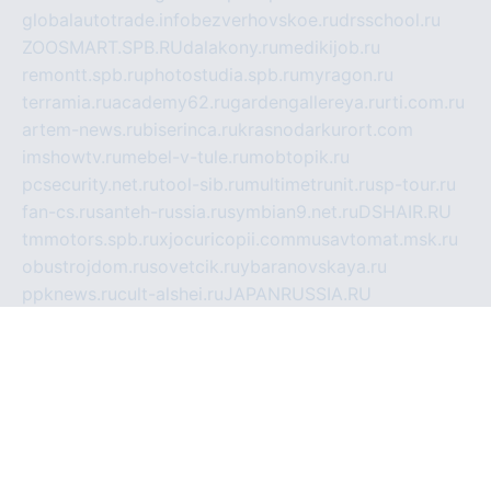
globalautotrade.info
bezverhovskoe.ru
drsschool.ru
ZOOSMART.SPB.RU
dalakony.ru
medikijob.ru
remontt.spb.ru
photostudia.spb.ru
myragon.ru
terramia.ru
academy62.ru
gardengallereya.ru
rti.com.ru
artem-news.ru
biserinca.ru
krasnodarkurort.com
imshowtv.ru
mebel-v-tule.ru
mobtopik.ru
pcsecurity.net.ru
tool-sib.ru
multimetrunit.ru
sp-tour.ru
fan-cs.ru
santeh-russia.ru
symbian9.net.ru
DSHAIR.RU
tmmotors.spb.ru
xjocuricopii.com
musavtomat.msk.ru
obustrojdom.ru
sovetcik.ru
ybaranovskaya.ru
ppknews.ru
cult-alshei.ru
JAPANRUSSIA.RU
proekciyamebel.ru
imper-finans.ru
rim.org.ru
glamourai.ru
brassminus.ru
zabor-pro.ru
ftn.pp.ru
dorogoe58.ru
laimengpacker.ru
kuzova-zapchasti.ru
sageerp.ru
taxodrom.ru
dsrazvitie.ru
hardcity.net.ru
ratinghomegames.ru
topservice25.ru
gubernyan.ru
gtglasslined.ru
ii4.ru
tssport.spb.ru
andorra24.com
blackwallstreet.ru
oboimos.ru
optim-doors.com.ru