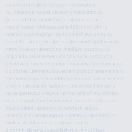
ovucontrol.ru
sloty-igrovyye-avtomaty.ru
ru-industriya.ru
russkoe-porno-besplatno.ru
belgorod-day.ru
digilith.ru
pichkurovlab.ru
medic-today.ru
taksu.ru
comp123.ru
don-ykt.ru
teensvoice.ru
imgsharing.ru
domashnee-porno.ru
eva-elfie.ru
foto-tur.ru
biz-doska.ru
metropoltravel.ru
veslo-i-yakor.ru
borodino-media.ru
rostotsky.ru
regionufa.ru
weiss-bet.ru
zaryna.ru
casinotablet.ru
universalia.ru
remont-mebeli-moscow.ru
termomur.ru
clubfisher.ru
remstirufa.ru
erdamchi.ru
doramamama.ru
muraviovka-park.ru
worldofwoman.ru
clean-dreams.ru
arkrym.ru
kristinita.ru
dircomputer.ru
healthenter.ru
textexperts.ru
pivnaya-kruzhka.ru
kinofilmy-2021.ru
demolalapaluza.ru
tanyavanya.ru
remstir-tolyatti.ru
msdip.ru
jdol.ru
sokolovr.ru
newtech-spb.ru
rezemkleim.ru
massage-tai.ru
seonub.ru
zvonitut.ru
biolisichka24.ru
mncraft-download.ru
algoritm-sistema.ru
godflesh.ru
ru-industria.ru