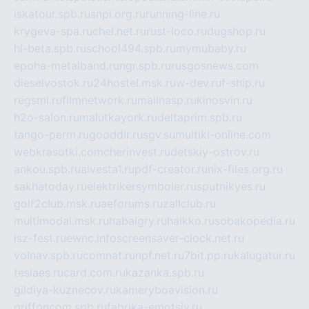
iskatour.spb.ru
snpi.org.ru
running-line.ru
krygeva-spa.ru
chel.net.ru
rust-loco.ru
dugshop.ru
hl-beta.spb.ru
school494.spb.ru
mymubaby.ru
epoha-metalband.ru
ngr.spb.ru
rusgosnews.com
dieselvostok.ru
24hostel.msk.ru
w-dev.ru
f-ship.ru
regsmi.ru
filmnetwork.ru
malinasp.ru
kinosvin.ru
h2o-salon.ru
malutkayork.ru
deltaprim.spb.ru
tango-perm.ru
gooddir.ru
sgv.su
multiki-online.com
webkrasotki.com
cherinvest.ru
detskiy-ostrov.ru
ankou.spb.ru
alvesta1.ru
pdf-creator.ru
nix-files.org.ru
sakhatoday.ru
elektrikersymboler.ru
sputnikyes.ru
golf2club.msk.ru
aeforums.ru
zallclub.ru
multimodal.msk.ru
habaigry.ru
haikko.ru
sobakopedia.ru
isz-fest.ru
ewnc.info
screensaver-clock.net.ru
volnav.spb.ru
comnat.ru
npf.net.ru
7bit.pp.ru
kalugatur.ru
tesiaes.ru
card.com.ru
kazanka.spb.ru
gildiya-kuznecov.ru
kameryboavision.ru
griffoncom.spb.ru
fabrika-emotsiy.ru