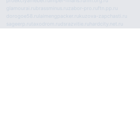
proekciyamebel.ru
imper-finans.ru
rim.org.ru
glamourai.ru
brassminus.ru
zabor-pro.ru
ftn.pp.ru
dorogoe58.ru
laimengpacker.ru
kuzova-zapchasti.ru
sageerp.ru
taxodrom.ru
dsrazvitie.ru
hardcity.net.ru
ratinghomegames.ru
topservice25.ru
gubernyan.ru
gtglasslined.ru
ii4.ru
tssport.spb.ru
andorra24.com
blackwallstreet.ru
oboimos.ru
optim-doors.com.ru
ikuch.ru
nycr.org.ru
npa21.ru
vremya-ch.spb.ru
desert000.ru
ivtorgi.ru
ifiori.ru
catalog-statei.ru
dcv.org.ru
spetsmaster174.ru
ipkameryhiseeu.ru
dum26.ru
ruspol.spb.ru
fr-opendp.ru
kam-solnyshko.ru
cheyenne-arapaho.ru
sevzapmetal.spb.ru
ted-lapidus.spb.ru
parasite-eliminator.ru
sigma-complete.ru
modernworld.ru
dama-moda.ru
eholot-group.ru
sk-nvkz.ru
DRONGOLD.RU
democratia2.ru
i-farmer.ru
mass-sport.org
jablonex.spb.ru
bookmess.ru
linkword.ru
refineua.com.ru
cs-spec.net.ru
altay-mebel.ru