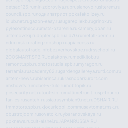
detsad125.ru
mir-zdoroviya.ru
bruslanovo.ru
siterem.ru
council.spb.ru
лодкипатриот.рф
kafekolizey.ru
iclub.net.ru
gazon-easy.ru
sugarepilekb.ru
grinox.ru
pylesostineco.ru
msts-ozarenie.ru
kameryjooan.ru
artemovskij.ru
dopler.spb.ru
aid70.ru
metall-perm.ru
ndm.msk.ru
ratingzooshop.ru
apiaccess.ru
globalautotrade.info
bezverhovskoe.ru
drsschool.ru
ZOOSMART.SPB.RU
dalakony.ru
medikijob.ru
remontt.spb.ru
photostudia.spb.ru
myragon.ru
terramia.ru
academy62.ru
gardengallereya.ru
rti.com.ru
artem-news.ru
biserinca.ru
krasnodarkurort.com
imshowtv.ru
mebel-v-tule.ru
mobtopik.ru
pcsecurity.net.ru
tool-sib.ru
multimetrunit.ru
sp-tour.ru
fan-cs.ru
santeh-russia.ru
symbian9.net.ru
DSHAIR.RU
tmmotors.spb.ru
xjocuricopii.com
musavtomat.msk.ru
obustrojdom.ru
sovetcik.ru
ybaranovskaya.ru
ppknews.ru
cult-alshei.ru
JAPANRUSSIA.RU