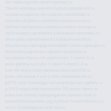
rbc-news.ru
porno-skvirt.ru
krospr.ru
13autor-kolonka.ru
sormol.ru
2rich.ru
hostel-65.ru
hostserve.ru
porno-na-russkom.ru
mishinlab.ru
neznobi.ru
bigfatcc.ru
habble.ru
starbucksvia.ru
delfinet.ru
silvernano.ru
elestal.ru
vektor-doroga.ru
velotrenajery.ru
pronso54.ru
lenasever.ru
lovinskix.ru
show-pets.ru
smartnews03.ru
discofoxworld.ru
miraclecoon.ru
pongup.ru
hostel65.ru
liura.ru
glasspb.ru
firehunters.ru
gribowo.ru
gnalis.ru
bulkitula.ru
hometown-france.ru
1-xbeticricetc-1-xbetti-5.ru
shop-garena.ru
cricetc-1-xbetr-1-xbetcc-2.ru
one-life-story.ru
top-halyava.ru
accounts112.ru
poka-vse-doma-2.ru
3-d-file.ru
hahahaharms.ru
g2012.ru
tst-1.ru
shaggy-cat.ru
opsmgr.ru
ev-gallery.ru
g-2012.ru
ops-mgr.ru
accounts-112.ru
csm-demo.ru
poka-vse-doma2.ru
airgungames.ru
allseo-host.ru
tehosmotre.ru
varieta-yug.ru
cricetc1xbetr1xbetcc2.ru
raytor-d.ru
atillagunn.ru
3d-file.ru