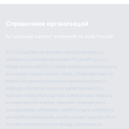
Справочник организаций
Актуальный каталог компаний по всей России
03223.ru
ufille.ru
krasotata.ru
prazdnikdushi.ru
veetbox.ru
cinemapost.ru
ciam-fr.ru
kraft-you.ru
mega-press.ru
03223.ru
web-explore.ru
rastenuya.ru
eurovision-russia.ru
strah-news.ru
freeride-team.ru
itrack-24.ru
sexshopexpress.ru
autostudiopro.ru
alabuga-cityhotel.ru
pornv.ru
atlantpereezd.ru
bud-em-znakomye.ru
a-cdc.ru
elektrostal-news.ru
korolevremont-market.ru
budem-znakomye.ru
oooagrosnab.ru
fpodaso.ru
emfire.ru
pro-otdelky.ru
ukrasotki.ru
seksuzbek.ru
seks-uzbek.ru
porno-vk.ru
sovratili.ru
olecoon.ru
vd-dosug.ru
adonyev.ru