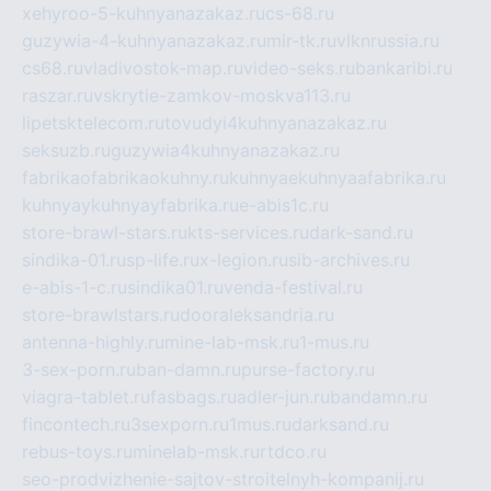
xehyroo-5-kuhnyanazakaz.ru
cs-68.ru
guzywia-4-kuhnyanazakaz.ru
mir-tk.ru
vlknrussia.ru
cs68.ru
vladivostok-map.ru
video-seks.ru
bankaribi.ru
raszar.ru
vskrytie-zamkov-moskva113.ru
lipetsktelecom.ru
tovudyi4kuhnyanazakaz.ru
seksuzb.ru
guzywia4kuhnyanazakaz.ru
fabrikaofabrikaokuhny.ru
kuhnyaekuhnyaafabrika.ru
kuhnyaykuhnyayfabrika.ru
e-abis1c.ru
store-brawl-stars.ru
kts-services.ru
dark-sand.ru
sindika-01.ru
sp-life.ru
x-legion.ru
sib-archives.ru
e-abis-1-c.ru
sindika01.ru
venda-festival.ru
store-brawlstars.ru
dooraleksandria.ru
antenna-highly.ru
mine-lab-msk.ru
1-mus.ru
3-sex-porn.ru
ban-damn.ru
purse-factory.ru
viagra-tablet.ru
fasbags.ru
adler-jun.ru
bandamn.ru
fincontech.ru
3sexporn.ru
1mus.ru
darksand.ru
rebus-toys.ru
minelab-msk.ru
rtdco.ru
seo-prodvizhenie-sajtov-stroitelnyh-kompanij.ru