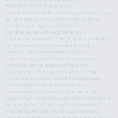
PARK-MATROSOVA.RU
agat.spb.ru
avtoyurist-moskva1.ru
hardware.org.ru
схема-авто.рф
dg-lab.ru
angrup.ru
recruiter.spb.ru
music8.spb.ru
krsk124.ru
kubok.spb.ru
romanofforex.ru
analitikaplus.ru
spyonline.ru
zosikamery.ru
sloboda-ural.pp.ru
AUTO-COM.SU
hohota.net
alimy.ru
online-z.com
aromat-vostoka.ru
otdelkaexp.ru
mobilvest.ru
bbd.net.ru
mebelshop.msk.ru
smp-forum.ru
bastion-td.ru
kosmoscreative.ru
avrmotors.ru
art-galadesign.ru
tiffany-c.ru
ecostep-samara.ru
d-p.spb.ru
галактика73.рф
sko.com.ru
davitamebel-spb.ru
fotsis.ru
tesiaes.ru
kokoroyari.spb.ru
blesna-kazan.ru
mossilver.ru
lenderoq.ru
sergeydobrin.ru
tochkazvuka.msk.ru
people-of-art.ru
bezzubova.ru
clubtibet.ru
orior-aks.ru
dynamoauto.ru
szk-favorit.ru
carlines.ru
flatnsk.ru
kingbolenskaner.ru
alex-motor.ru
astroline.net.ru
act1.spb.ru
polyglot.com.ru
gidlipetsk.ru
ooo-driada.ru