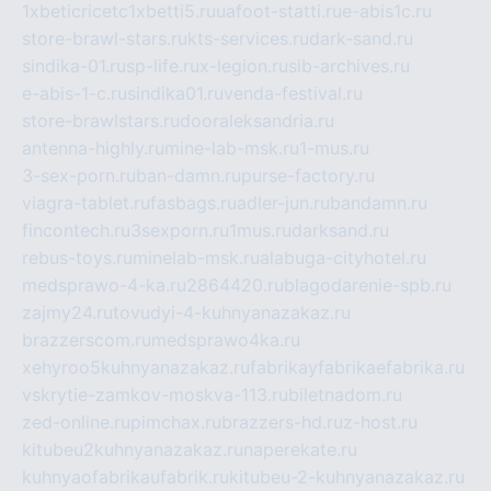
1xbeticricetc1xbetti5.ru
uafoot-statti.ru
e-abis1c.ru
store-brawl-stars.ru
kts-services.ru
dark-sand.ru
sindika-01.ru
sp-life.ru
x-legion.ru
sib-archives.ru
e-abis-1-c.ru
sindika01.ru
venda-festival.ru
store-brawlstars.ru
dooraleksandria.ru
antenna-highly.ru
mine-lab-msk.ru
1-mus.ru
3-sex-porn.ru
ban-damn.ru
purse-factory.ru
viagra-tablet.ru
fasbags.ru
adler-jun.ru
bandamn.ru
fincontech.ru
3sexporn.ru
1mus.ru
darksand.ru
rebus-toys.ru
minelab-msk.ru
alabuga-cityhotel.ru
medsprawo-4-ka.ru
2864420.ru
blagodarenie-spb.ru
zajmy24.ru
tovudyi-4-kuhnyanazakaz.ru
brazzerscom.ru
medsprawo4ka.ru
xehyroo5kuhnyanazakaz.ru
fabrikayfabrikaefabrika.ru
vskrytie-zamkov-moskva-113.ru
biletnadom.ru
zed-online.ru
pimchax.ru
brazzers-hd.ru
z-host.ru
kitubeu2kuhnyanazakaz.ru
naperekate.ru
kuhnyaofabrikaufabrik.ru
kitubeu-2-kuhnyanazakaz.ru