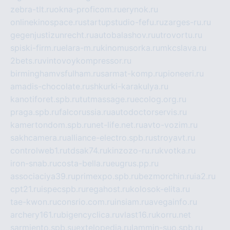
zebra-tlt.ru
okna-proficom.ru
erynok.ru
onlinekinospace.ru
startupstudio-fefu.ru
zarges-ru.ru
gegenjustizunrecht.ru
autobalashov.ru
utrovortu.ru
spiski-firm.ru
elara-m.ru
kinomusorka.ru
mkcslava.ru
2bets.ru
vintovoykompressor.ru
birminghamvsfulham.ru
sarmat-komp.ru
pioneeri.ru
amadis-chocolate.ru
shkurki-karakulya.ru
kanotiforet.spb.ru
tutmassage.ru
ecolog.org.ru
praga.spb.ru
falcorussia.ru
autodoctorservis.ru
kamertondom.spb.ru
net-life.net.ru
avto-vozim.ru
sakhcamera.ru
alliance-electro.spb.ru
stroyavt.ru
controlweb1.ru
tdsak74.ru
kinzozo-ru.ru
kvotka.ru
iron-snab.ru
costa-bella.ru
eugrus.pp.ru
associaciya39.ru
primexpo.spb.ru
bezmorchin.ru
ia2.ru
cpt21.ru
ispecspb.ru
regahost.ru
kolosok-elita.ru
tae-kwon.ru
consrio.com.ru
insiam.ru
avegainfo.ru
archery161.ru
bigencyclica.ru
vlast16.ru
korru.net
sarmiento.spb.su
extelopedia.ru
lammin-suo.spb.ru