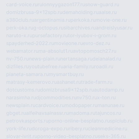
card-voice.ru
rulonnyygazon177.ru
snow-guard.ru
domizbrusa-9x12spb.ru
demaholding.ru
aalse.ru
a380club.ru
argentinamia.ru
perkoka.ru
movie-one.ru
perk-oka.ru
g-octopus.ru
sibarchives.ru
andreislyusar.ru
naruto-x.ru
pursefactory.ru
tor-lyubov-i-grom.ru
spayderhed-2022.ru
movieone.ru
evro-dez.ru
webamator.ru
ma-absolut1.ru
avtopomosch27.ru
nv-750.ru
news-plain.ru
nertansaga.ru
delanalad.ru
dizfiles.ru
youtubefree.ru
aria-family.ru
roadli.ru
planeta-samara.ru
mysmartbuy.ru
matrasy-kemerovo.ru
ashanet.ru
trade-farm.ru
dotcustoms.ru
domizbrusa9x12spb.ru
autodamp.ru
narasimha.ru
djcommodities.ru
nv750.ru
x-ton.ru
newsplain.ru
cardvoice.ru
modopaper.ru
manunae.ru
gbget.ru
alfeihavsalnassr.ru
madoma.ru
tajuncos.ru
petrovkasports.ru
porno-online-besplatno.ru
splclub.ru
york-life.ru
doroga-expo.ru
ribery.ru
cleanmedicine.ru
slovar-ivrit.ru
porno-video-besplatno.ru
seks-365.ru