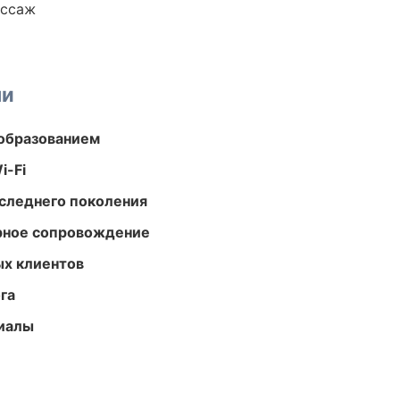
ассаж
ми
образованием
i-Fi
следнего поколения
урное сопровождение
ых клиентов
га
риалы