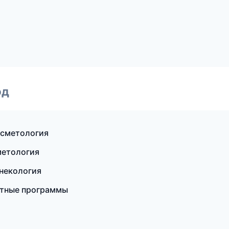
од
косметология
метология
инекология
стные программы