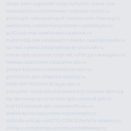
tango-perm.ru
gooddir.ru
sgv.su
multiki-online.com
webkrasotki.com
cherinvest.ru
detskiy-ostrov.ru
ankou.spb.ru
alvesta1.ru
pdf-creator.ru
nix-files.org.ru
sakhatoday.ru
elektrikersymboler.ru
sputnikyes.ru
golf2club.msk.ru
aeforums.ru
zallclub.ru
multimodal.msk.ru
habaigry.ru
haikko.ru
sobakopedia.ru
isz-fest.ru
ewnc.info
screensaver-clock.net.ru
volnav.spb.ru
comnat.ru
npf.net.ru
7bit.pp.ru
kalugatur.ru
tesiaes.ru
card.com.ru
kazanka.spb.ru
gildiya-kuznecov.ru
kameryboavision.ru
griffoncom.spb.ru
fabrika-emotsiy.ru
PARK-MATROSOVA.RU
agat.spb.ru
avtoyurist-moskva1.ru
hardware.org.ru
схема-авто.рф
dg-lab.ru
angrup.ru
recruiter.spb.ru
music8.spb.ru
krsk124.ru
kubok.spb.ru
romanofforex.ru
analitikaplus.ru
spyonline.ru
zosikamery.ru
sloboda-ural.pp.ru
AUTO-COM.SU
hohota.net
alimy.ru
online-z.com
aromat-vostoka.ru
otdelkaexp.ru