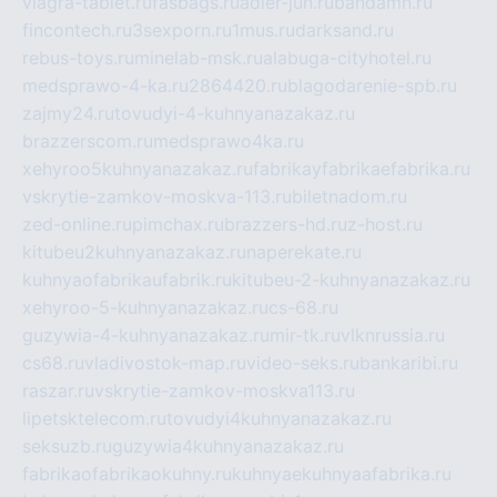
viagra-tablet.ru
fasbags.ru
adler-jun.ru
bandamn.ru
fincontech.ru
3sexporn.ru
1mus.ru
darksand.ru
rebus-toys.ru
minelab-msk.ru
alabuga-cityhotel.ru
medsprawo-4-ka.ru
2864420.ru
blagodarenie-spb.ru
zajmy24.ru
tovudyi-4-kuhnyanazakaz.ru
brazzerscom.ru
medsprawo4ka.ru
xehyroo5kuhnyanazakaz.ru
fabrikayfabrikaefabrika.ru
vskrytie-zamkov-moskva-113.ru
biletnadom.ru
zed-online.ru
pimchax.ru
brazzers-hd.ru
z-host.ru
kitubeu2kuhnyanazakaz.ru
naperekate.ru
kuhnyaofabrikaufabrik.ru
kitubeu-2-kuhnyanazakaz.ru
xehyroo-5-kuhnyanazakaz.ru
cs-68.ru
guzywia-4-kuhnyanazakaz.ru
mir-tk.ru
vlknrussia.ru
cs68.ru
vladivostok-map.ru
video-seks.ru
bankaribi.ru
raszar.ru
vskrytie-zamkov-moskva113.ru
lipetsktelecom.ru
tovudyi4kuhnyanazakaz.ru
seksuzb.ru
guzywia4kuhnyanazakaz.ru
fabrikaofabrikaokuhny.ru
kuhnyaekuhnyaafabrika.ru