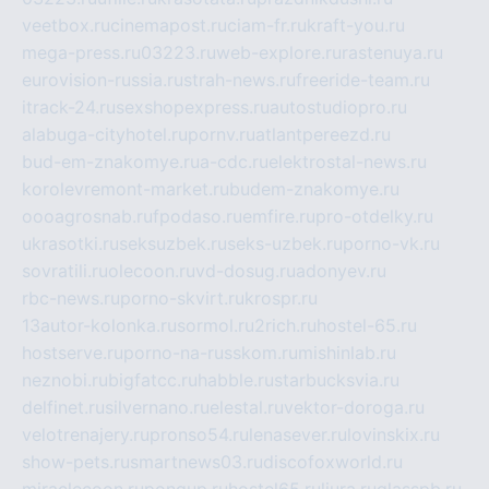
veetbox.ru
cinemapost.ru
ciam-fr.ru
kraft-you.ru
mega-press.ru
03223.ru
web-explore.ru
rastenuya.ru
eurovision-russia.ru
strah-news.ru
freeride-team.ru
itrack-24.ru
sexshopexpress.ru
autostudiopro.ru
alabuga-cityhotel.ru
pornv.ru
atlantpereezd.ru
bud-em-znakomye.ru
a-cdc.ru
elektrostal-news.ru
korolevremont-market.ru
budem-znakomye.ru
oooagrosnab.ru
fpodaso.ru
emfire.ru
pro-otdelky.ru
ukrasotki.ru
seksuzbek.ru
seks-uzbek.ru
porno-vk.ru
sovratili.ru
olecoon.ru
vd-dosug.ru
adonyev.ru
rbc-news.ru
porno-skvirt.ru
krospr.ru
13autor-kolonka.ru
sormol.ru
2rich.ru
hostel-65.ru
hostserve.ru
porno-na-russkom.ru
mishinlab.ru
neznobi.ru
bigfatcc.ru
habble.ru
starbucksvia.ru
delfinet.ru
silvernano.ru
elestal.ru
vektor-doroga.ru
velotrenajery.ru
pronso54.ru
lenasever.ru
lovinskix.ru
show-pets.ru
smartnews03.ru
discofoxworld.ru