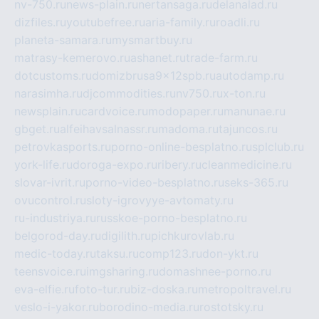
nv-750.ru
news-plain.ru
nertansaga.ru
delanalad.ru
dizfiles.ru
youtubefree.ru
aria-family.ru
roadli.ru
planeta-samara.ru
mysmartbuy.ru
matrasy-kemerovo.ru
ashanet.ru
trade-farm.ru
dotcustoms.ru
domizbrusa9x12spb.ru
autodamp.ru
narasimha.ru
djcommodities.ru
nv750.ru
x-ton.ru
newsplain.ru
cardvoice.ru
modopaper.ru
manunae.ru
gbget.ru
alfeihavsalnassr.ru
madoma.ru
tajuncos.ru
petrovkasports.ru
porno-online-besplatno.ru
splclub.ru
york-life.ru
doroga-expo.ru
ribery.ru
cleanmedicine.ru
slovar-ivrit.ru
porno-video-besplatno.ru
seks-365.ru
ovucontrol.ru
sloty-igrovyye-avtomaty.ru
ru-industriya.ru
russkoe-porno-besplatno.ru
belgorod-day.ru
digilith.ru
pichkurovlab.ru
medic-today.ru
taksu.ru
comp123.ru
don-ykt.ru
teensvoice.ru
imgsharing.ru
domashnee-porno.ru
eva-elfie.ru
foto-tur.ru
biz-doska.ru
metropoltravel.ru
veslo-i-yakor.ru
borodino-media.ru
rostotsky.ru