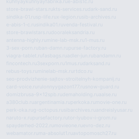
kuhnyaykuhnyayfabrika.ru
e-abis1c.ru
store-brawl-stars.ru
kts-services.ru
dark-sand.ru
sindika-01.ru
sp-life.ru
x-legion.ru
sib-archives.ru
e-abis-1-c.ru
sindika01.ru
venda-festival.ru
store-brawlstars.ru
dooraleksandria.ru
antenna-highly.ru
mine-lab-msk.ru
1-mus.ru
3-sex-porn.ru
ban-damn.ru
purse-factory.ru
viagra-tablet.ru
fasbags.ru
adler-jun.ru
bandamn.ru
fincontech.ru
3sexporn.ru
1mus.ru
darksand.ru
rebus-toys.ru
minelab-msk.ru
rtdco.ru
seo-prodvizhenie-sajtov-stroitelnyh-kompanij.ru
card-voice.ru
rulonnyygazon177.ru
snow-guard.ru
domizbrusa-9x12spb.ru
demaholding.ru
aalse.ru
a380club.ru
argentinamia.ru
perkoka.ru
movie-one.ru
perk-oka.ru
g-octopus.ru
sibarchives.ru
andreislyusar.ru
naruto-x.ru
pursefactory.ru
tor-lyubov-i-grom.ru
spayderhed-2022.ru
movieone.ru
evro-dez.ru
webamator.ru
ma-absolut1.ru
avtopomosch27.ru