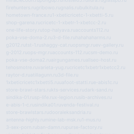
miraclecoon.ru
pongup.ru
hostel65.ru
liura.ru
glasspb.ru
firehunters.ru
gribowo.ru
gnalis.ru
bulkitula.ru
hometown-france.ru
1-xbeticricetc-1-xbetti-5.ru
shop-garena.ru
cricetc-1-xbetr-1-xbetcc-2.ru
one-life-story.ru
top-halyava.ru
accounts112.ru
poka-vse-doma-2.ru
3-d-file.ru
hahahaharms.ru
g2012.ru
tst-1.ru
shaggy-cat.ru
opsmgr.ru
ev-gallery.ru
g-2012.ru
ops-mgr.ru
accounts-112.ru
csm-demo.ru
poka-vse-doma2.ru
airgungames.ru
allseo-host.ru
tehosmotre.ru
varieta-yug.ru
cricetc1xbetr1xbetcc2.ru
raytor-d.ru
atillagunn.ru
3d-file.ru
1xbeticricetc1xbetti5.ru
uafoot-statti.ru
e-abis1c.ru
store-brawl-stars.ru
kts-services.ru
dark-sand.ru
sindika-01.ru
sp-life.ru
x-legion.ru
sib-archives.ru
e-abis-1-c.ru
sindika01.ru
venda-festival.ru
store-brawlstars.ru
dooraleksandria.ru
antenna-highly.ru
mine-lab-msk.ru
1-mus.ru
3-sex-porn.ru
ban-damn.ru
purse-factory.ru