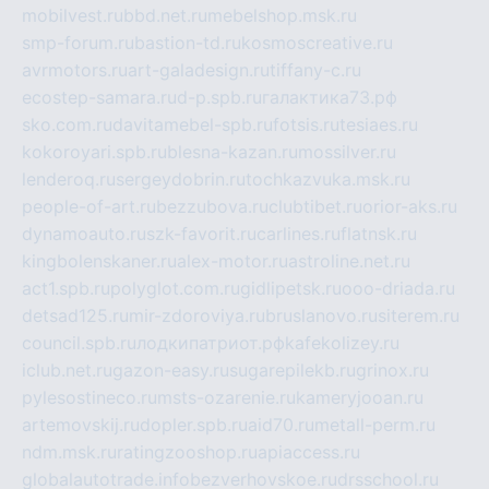
mobilvest.ru
bbd.net.ru
mebelshop.msk.ru
smp-forum.ru
bastion-td.ru
kosmoscreative.ru
avrmotors.ru
art-galadesign.ru
tiffany-c.ru
ecostep-samara.ru
d-p.spb.ru
галактика73.рф
sko.com.ru
davitamebel-spb.ru
fotsis.ru
tesiaes.ru
kokoroyari.spb.ru
blesna-kazan.ru
mossilver.ru
lenderoq.ru
sergeydobrin.ru
tochkazvuka.msk.ru
people-of-art.ru
bezzubova.ru
clubtibet.ru
orior-aks.ru
dynamoauto.ru
szk-favorit.ru
carlines.ru
flatnsk.ru
kingbolenskaner.ru
alex-motor.ru
astroline.net.ru
act1.spb.ru
polyglot.com.ru
gidlipetsk.ru
ooo-driada.ru
detsad125.ru
mir-zdoroviya.ru
bruslanovo.ru
siterem.ru
council.spb.ru
лодкипатриот.рф
kafekolizey.ru
iclub.net.ru
gazon-easy.ru
sugarepilekb.ru
grinox.ru
pylesostineco.ru
msts-ozarenie.ru
kameryjooan.ru
artemovskij.ru
dopler.spb.ru
aid70.ru
metall-perm.ru
ndm.msk.ru
ratingzooshop.ru
apiaccess.ru
globalautotrade.info
bezverhovskoe.ru
drsschool.ru