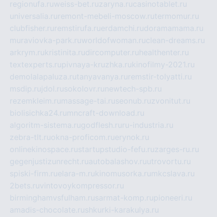
regionufa.ru
weiss-bet.ru
zaryna.ru
casinotablet.ru
universalia.ru
remont-mebeli-moscow.ru
termomur.ru
clubfisher.ru
remstirufa.ru
erdamchi.ru
doramamama.ru
muraviovka-park.ru
worldofwoman.ru
clean-dreams.ru
arkrym.ru
kristinita.ru
dircomputer.ru
healthenter.ru
textexperts.ru
pivnaya-kruzhka.ru
kinofilmy-2021.ru
demolalapaluza.ru
tanyavanya.ru
remstir-tolyatti.ru
msdip.ru
jdol.ru
sokolovr.ru
newtech-spb.ru
rezemkleim.ru
massage-tai.ru
seonub.ru
zvonitut.ru
biolisichka24.ru
mncraft-download.ru
algoritm-sistema.ru
godflesh.ru
ru-industria.ru
zebra-tlt.ru
okna-proficom.ru
erynok.ru
onlinekinospace.ru
startupstudio-fefu.ru
zarges-ru.ru
gegenjustizunrecht.ru
autobalashov.ru
utrovortu.ru
spiski-firm.ru
elara-m.ru
kinomusorka.ru
mkcslava.ru
2bets.ru
vintovoykompressor.ru
birminghamvsfulham.ru
sarmat-komp.ru
pioneeri.ru
amadis-chocolate.ru
shkurki-karakulya.ru