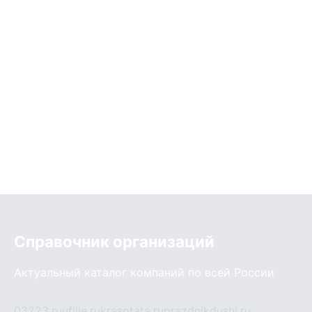
Справочник организаций
Актуальный каталог компаний по всей России
03223.ru
ufille.ru
krasotata.ru
prazdnikdushi.ru