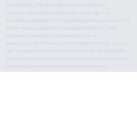
ZOOSMART.SPB.RU
dalakony.ru
medikijob.ru
remontt.spb.ru
photostudia.spb.ru
myragon.ru
terramia.ru
academy62.ru
gardengallereya.ru
rti.com.ru
artem-news.ru
biserinca.ru
krasnodarkurort.com
imshowtv.ru
mebel-v-tule.ru
mobtopik.ru
pcsecurity.net.ru
tool-sib.ru
multimetrunit.ru
sp-tour.ru
fan-cs.ru
santeh-russia.ru
symbian9.net.ru
DSHAIR.RU
tmmotors.spb.ru
xjocuricopii.com
musavtomat.msk.ru
obustrojdom.ru
sovetcik.ru
ybaranovskaya.ru
ppknews.ru
cult-alshei.ru
JAPANRUSSIA.RU
proekciyamebel.ru
imper-finans.ru
rim.org.ru
glamourai.ru
brassminus.ru
zabor-pro.ru
ftn.pp.ru
dorogoe58.ru
laimengpacker.ru
kuzova-zapchasti.ru
sageerp.ru
taxodrom.ru
dsrazvitie.ru
hardcity.net.ru
ratinghomegames.ru
topservice25.ru
gubernyan.ru
gtglasslined.ru
ii4.ru
tssport.spb.ru
andorra24.com
blackwallstreet.ru
oboimos.ru
optim-doors.com.ru
ikuch.ru
nycr.org.ru
npa21.ru
vremya-ch.spb.ru