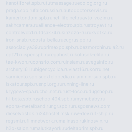
kanotiforet.spb.ru
tutmassage.ru
ecolog.org.ru
praga.spb.ru
falcorussia.ru
autodoctorservis.ru
kamertondom.spb.ru
net-life.net.ru
avto-vozim.ru
sakhcamera.ru
alliance-electro.spb.ru
stroyavt.ru
controlweb1.ru
tdsak74.ru
kinzozo-ru.ru
kvotka.ru
iron-snab.ru
costa-bella.ru
eugrus.pp.ru
associaciya39.ru
primexpo.spb.ru
bezmorchin.ru
ia2.ru
cpt21.ru
ispecspb.ru
regahost.ru
kolosok-elita.ru
tae-kwon.ru
consrio.com.ru
insiam.ru
avegainfo.ru
archery161.ru
bigencyclica.ru
vlast16.ru
korru.net
sarmiento.spb.su
extelopedia.ru
lammin-suo.spb.ru
iskatour.spb.ru
snpi.org.ru
running-line.ru
krygeva-spa.ru
chel.net.ru
rust-loco.ru
dugshop.ru
hl-beta.spb.ru
school494.spb.ru
mymubaby.ru
epoha-metalband.ru
ngr.spb.ru
rusgosnews.com
dieselvostok.ru
24hostel.msk.ru
w-dev.ru
f-ship.ru
regsmi.ru
filmnetwork.ru
malinasp.ru
kinosvin.ru
h2o-salon.ru
malutkayork.ru
deltaprim.spb.ru