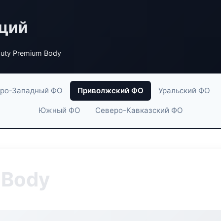
аций
uty Premium Body
ро-Западный ФО
Приволжский ФО
Уральский ФО
Южный ФО
Северо-Кавказский ФО
 Body