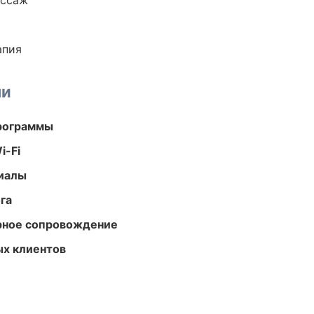
ассаж
апия
ми
программы
i-Fi
риалы
га
урное сопровождение
ых клиентов