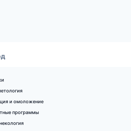
од
ки
метология
ляция и омоложение
стные программы
инекология