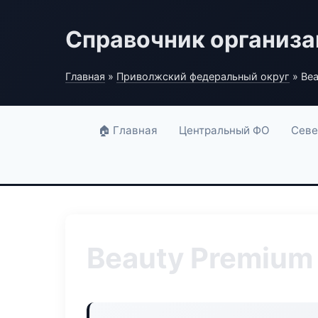
Справочник организ
Главная
»
Приволжский федеральный округ
» Bea
🏠 Главная
Центральный ФО
Севе
Beauty Premium