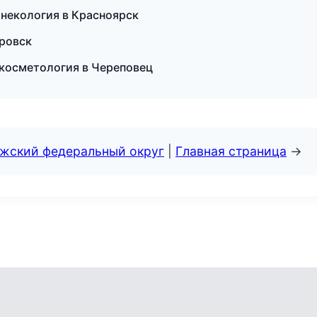
инекология в Красноярск
аровск
 косметология в Череповец
лжский федеральный округ
|
Главная страница
→