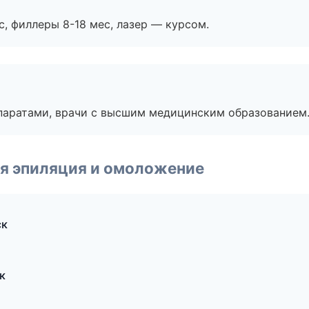
с, филлеры 8-18 мес, лазер — курсом.
паратами, врачи с высшим медицинским образованием
я эпиляция и омоложение
ск
к