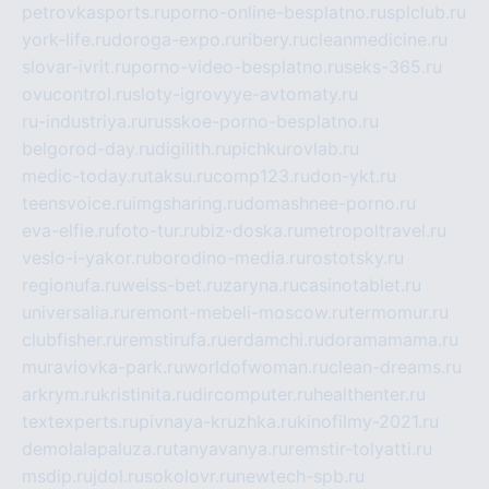
petrovkasports.ru
porno-online-besplatno.ru
splclub.ru
york-life.ru
doroga-expo.ru
ribery.ru
cleanmedicine.ru
slovar-ivrit.ru
porno-video-besplatno.ru
seks-365.ru
ovucontrol.ru
sloty-igrovyye-avtomaty.ru
ru-industriya.ru
russkoe-porno-besplatno.ru
belgorod-day.ru
digilith.ru
pichkurovlab.ru
medic-today.ru
taksu.ru
comp123.ru
don-ykt.ru
teensvoice.ru
imgsharing.ru
domashnee-porno.ru
eva-elfie.ru
foto-tur.ru
biz-doska.ru
metropoltravel.ru
veslo-i-yakor.ru
borodino-media.ru
rostotsky.ru
regionufa.ru
weiss-bet.ru
zaryna.ru
casinotablet.ru
universalia.ru
remont-mebeli-moscow.ru
termomur.ru
clubfisher.ru
remstirufa.ru
erdamchi.ru
doramamama.ru
muraviovka-park.ru
worldofwoman.ru
clean-dreams.ru
arkrym.ru
kristinita.ru
dircomputer.ru
healthenter.ru
textexperts.ru
pivnaya-kruzhka.ru
kinofilmy-2021.ru
demolalapaluza.ru
tanyavanya.ru
remstir-tolyatti.ru
msdip.ru
jdol.ru
sokolovr.ru
newtech-spb.ru