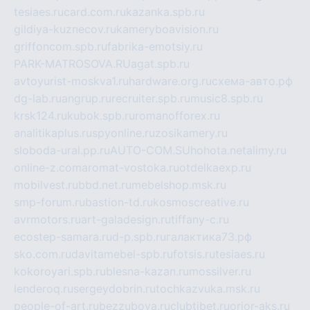
tesiaes.ru
card.com.ru
kazanka.spb.ru
gildiya-kuznecov.ru
kameryboavision.ru
griffoncom.spb.ru
fabrika-emotsiy.ru
PARK-MATROSOVA.RU
agat.spb.ru
avtoyurist-moskva1.ru
hardware.org.ru
схема-авто.рф
dg-lab.ru
angrup.ru
recruiter.spb.ru
music8.spb.ru
krsk124.ru
kubok.spb.ru
romanofforex.ru
analitikaplus.ru
spyonline.ru
zosikamery.ru
sloboda-ural.pp.ru
AUTO-COM.SU
hohota.net
alimy.ru
online-z.com
aromat-vostoka.ru
otdelkaexp.ru
mobilvest.ru
bbd.net.ru
mebelshop.msk.ru
smp-forum.ru
bastion-td.ru
kosmoscreative.ru
avrmotors.ru
art-galadesign.ru
tiffany-c.ru
ecostep-samara.ru
d-p.spb.ru
галактика73.рф
sko.com.ru
davitamebel-spb.ru
fotsis.ru
tesiaes.ru
kokoroyari.spb.ru
blesna-kazan.ru
mossilver.ru
lenderoq.ru
sergeydobrin.ru
tochkazvuka.msk.ru
people-of-art.ru
bezzubova.ru
clubtibet.ru
orior-aks.ru