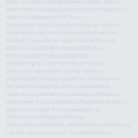
poka-vse-doma2.ru
airgungames.ru
allseo-host.ru
tehosmotre.ru
varieta-yug.ru
cricetc1xbetr1xbetcc2.ru
raytor-d.ru
atillagunn.ru
3d-file.ru
1xbeticricetc1xbetti5.ru
uafoot-statti.ru
e-abis1c.ru
store-brawl-stars.ru
kts-services.ru
dark-sand.ru
sindika-01.ru
sp-life.ru
x-legion.ru
sib-archives.ru
e-abis-1-c.ru
sindika01.ru
venda-festival.ru
store-brawlstars.ru
dooraleksandria.ru
antenna-highly.ru
mine-lab-msk.ru
1-mus.ru
3-sex-porn.ru
ban-damn.ru
purse-factory.ru
viagra-tablet.ru
fasbags.ru
adler-jun.ru
bandamn.ru
fincontech.ru
3sexporn.ru
1mus.ru
darksand.ru
rebus-toys.ru
minelab-msk.ru
alabuga-cityhotel.ru
medsprawo-4-ka.ru
2864420.ru
blagodarenie-spb.ru
zajmy24.ru
tovudyi-4-kuhnyanazakaz.ru
brazzerscom.ru
medsprawo4ka.ru
xehyroo5kuhnyanazakaz.ru
fabrikayfabrikaefabrika.ru
vskrytie-zamkov-moskva-113.ru
biletnadom.ru