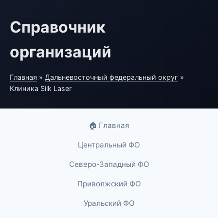
Справочник
организаций
Главная
»
Дальневосточный федеральный округ
»
Клиника Silk Laser
🏠 Главная
Центральный ФО
Северо-Западный ФО
Приволжский ФО
Уральский ФО