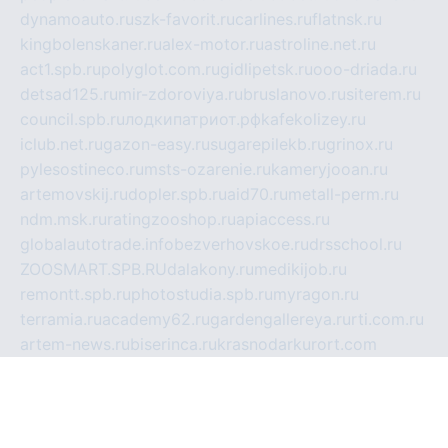
dynamoauto.ru
szk-favorit.ru
carlines.ru
flatnsk.ru
kingbolenskaner.ru
alex-motor.ru
astroline.net.ru
act1.spb.ru
polyglot.com.ru
gidlipetsk.ru
ooo-driada.ru
detsad125.ru
mir-zdoroviya.ru
bruslanovo.ru
siterem.ru
council.spb.ru
лодкипатриот.рф
kafekolizey.ru
iclub.net.ru
gazon-easy.ru
sugarepilekb.ru
grinox.ru
pylesostineco.ru
msts-ozarenie.ru
kameryjooan.ru
artemovskij.ru
dopler.spb.ru
aid70.ru
metall-perm.ru
ndm.msk.ru
ratingzooshop.ru
apiaccess.ru
globalautotrade.info
bezverhovskoe.ru
drsschool.ru
ZOOSMART.SPB.RU
dalakony.ru
medikijob.ru
remontt.spb.ru
photostudia.spb.ru
myragon.ru
terramia.ru
academy62.ru
gardengallereya.ru
rti.com.ru
artem-news.ru
biserinca.ru
krasnodarkurort.com
imshowtv.ru
mebel-v-tule.ru
mobtopik.ru
pcsecurity.net.ru
tool-sib.ru
multimetrunit.ru
sp-tour.ru
fan-cs.ru
santeh-russia.ru
symbian9.net.ru
DSHAIR.RU
tmmotors.spb.ru
xjocuricopii.com
musavtomat.msk.ru