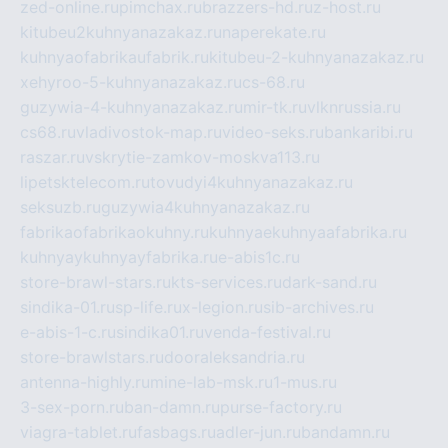
zed-online.ru
pimchax.ru
brazzers-hd.ru
z-host.ru
kitubeu2kuhnyanazakaz.ru
naperekate.ru
kuhnyaofabrikaufabrik.ru
kitubeu-2-kuhnyanazakaz.ru
xehyroo-5-kuhnyanazakaz.ru
cs-68.ru
guzywia-4-kuhnyanazakaz.ru
mir-tk.ru
vlknrussia.ru
cs68.ru
vladivostok-map.ru
video-seks.ru
bankaribi.ru
raszar.ru
vskrytie-zamkov-moskva113.ru
lipetsktelecom.ru
tovudyi4kuhnyanazakaz.ru
seksuzb.ru
guzywia4kuhnyanazakaz.ru
fabrikaofabrikaokuhny.ru
kuhnyaekuhnyaafabrika.ru
kuhnyaykuhnyayfabrika.ru
e-abis1c.ru
store-brawl-stars.ru
kts-services.ru
dark-sand.ru
sindika-01.ru
sp-life.ru
x-legion.ru
sib-archives.ru
e-abis-1-c.ru
sindika01.ru
venda-festival.ru
store-brawlstars.ru
dooraleksandria.ru
antenna-highly.ru
mine-lab-msk.ru
1-mus.ru
3-sex-porn.ru
ban-damn.ru
purse-factory.ru
viagra-tablet.ru
fasbags.ru
adler-jun.ru
bandamn.ru