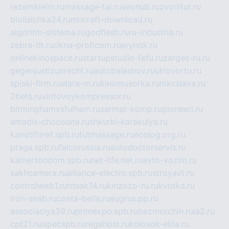
rezemkleim.ru
massage-tai.ru
seonub.ru
zvonitut.ru
biolisichka24.ru
mncraft-download.ru
algoritm-sistema.ru
godflesh.ru
ru-industria.ru
zebra-tlt.ru
okna-proficom.ru
erynok.ru
onlinekinospace.ru
startupstudio-fefu.ru
zarges-ru.ru
gegenjustizunrecht.ru
autobalashov.ru
utrovortu.ru
spiski-firm.ru
elara-m.ru
kinomusorka.ru
mkcslava.ru
2bets.ru
vintovoykompressor.ru
birminghamvsfulham.ru
sarmat-komp.ru
pioneeri.ru
amadis-chocolate.ru
shkurki-karakulya.ru
kanotiforet.spb.ru
tutmassage.ru
ecolog.org.ru
praga.spb.ru
falcorussia.ru
autodoctorservis.ru
kamertondom.spb.ru
net-life.net.ru
avto-vozim.ru
sakhcamera.ru
alliance-electro.spb.ru
stroyavt.ru
controlweb1.ru
tdsak74.ru
kinzozo-ru.ru
kvotka.ru
iron-snab.ru
costa-bella.ru
eugrus.pp.ru
associaciya39.ru
primexpo.spb.ru
bezmorchin.ru
ia2.ru
cpt21.ru
ispecspb.ru
regahost.ru
kolosok-elita.ru