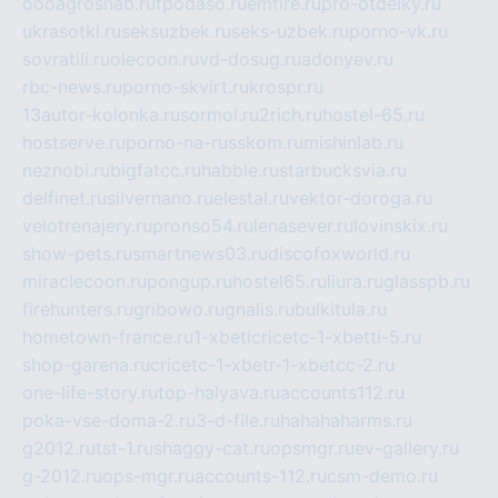
oooagrosnab.ru
fpodaso.ru
emfire.ru
pro-otdelky.ru
ukrasotki.ru
seksuzbek.ru
seks-uzbek.ru
porno-vk.ru
sovratili.ru
olecoon.ru
vd-dosug.ru
adonyev.ru
rbc-news.ru
porno-skvirt.ru
krospr.ru
13autor-kolonka.ru
sormol.ru
2rich.ru
hostel-65.ru
hostserve.ru
porno-na-russkom.ru
mishinlab.ru
neznobi.ru
bigfatcc.ru
habble.ru
starbucksvia.ru
delfinet.ru
silvernano.ru
elestal.ru
vektor-doroga.ru
velotrenajery.ru
pronso54.ru
lenasever.ru
lovinskix.ru
show-pets.ru
smartnews03.ru
discofoxworld.ru
miraclecoon.ru
pongup.ru
hostel65.ru
liura.ru
glasspb.ru
firehunters.ru
gribowo.ru
gnalis.ru
bulkitula.ru
hometown-france.ru
1-xbeticricetc-1-xbetti-5.ru
shop-garena.ru
cricetc-1-xbetr-1-xbetcc-2.ru
one-life-story.ru
top-halyava.ru
accounts112.ru
poka-vse-doma-2.ru
3-d-file.ru
hahahaharms.ru
g2012.ru
tst-1.ru
shaggy-cat.ru
opsmgr.ru
ev-gallery.ru
g-2012.ru
ops-mgr.ru
accounts-112.ru
csm-demo.ru