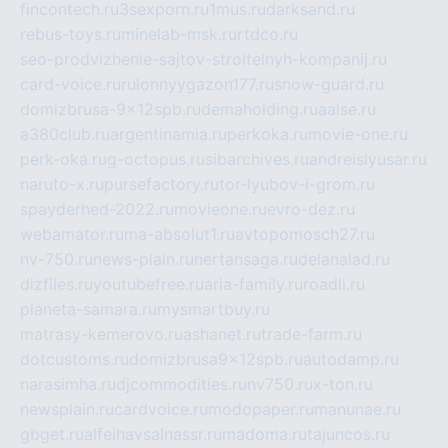
fincontech.ru
3sexporn.ru
1mus.ru
darksand.ru
rebus-toys.ru
minelab-msk.ru
rtdco.ru
seo-prodvizhenie-sajtov-stroitelnyh-kompanij.ru
card-voice.ru
rulonnyygazon177.ru
snow-guard.ru
domizbrusa-9x12spb.ru
demaholding.ru
aalse.ru
a380club.ru
argentinamia.ru
perkoka.ru
movie-one.ru
perk-oka.ru
g-octopus.ru
sibarchives.ru
andreislyusar.ru
naruto-x.ru
pursefactory.ru
tor-lyubov-i-grom.ru
spayderhed-2022.ru
movieone.ru
evro-dez.ru
webamator.ru
ma-absolut1.ru
avtopomosch27.ru
nv-750.ru
news-plain.ru
nertansaga.ru
delanalad.ru
dizfiles.ru
youtubefree.ru
aria-family.ru
roadli.ru
planeta-samara.ru
mysmartbuy.ru
matrasy-kemerovo.ru
ashanet.ru
trade-farm.ru
dotcustoms.ru
domizbrusa9x12spb.ru
autodamp.ru
narasimha.ru
djcommodities.ru
nv750.ru
x-ton.ru
newsplain.ru
cardvoice.ru
modopaper.ru
manunae.ru
gbget.ru
alfeihavsalnassr.ru
madoma.ru
tajuncos.ru