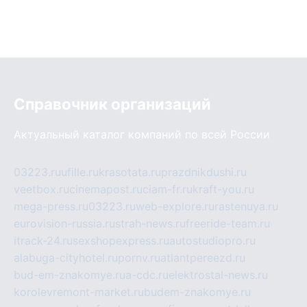
Справочник организаций
Актуальный каталог компаний по всей России
03223.ru
ufille.ru
krasotata.ru
prazdnikdushi.ru
veetbox.ru
cinemapost.ru
ciam-fr.ru
kraft-you.ru
mega-press.ru
03223.ru
web-explore.ru
rastenuya.ru
eurovision-russia.ru
strah-news.ru
freeride-team.ru
itrack-24.ru
sexshopexpress.ru
autostudiopro.ru
alabuga-cityhotel.ru
pornv.ru
atlantpereezd.ru
bud-em-znakomye.ru
a-cdc.ru
elektrostal-news.ru
korolevremont-market.ru
budem-znakomye.ru