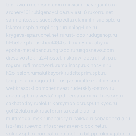
tae-kwon.ru
consrio.com.ru
insiam.ru
avegainfo.ru
archery161.ru
bigencyclica.ru
vlast16.ru
korru.net
sarmiento.spb.su
extelopedia.ru
lammin-suo.spb.ru
iskatour.spb.ru
snpi.org.ru
running-line.ru
krygeva-spa.ru
chel.net.ru
rust-loco.ru
dugshop.ru
hl-beta.spb.ru
school494.spb.ru
mymubaby.ru
epoha-metalband.ru
ngr.spb.ru
rusgosnews.com
dieselvostok.ru
24hostel.msk.ru
w-dev.ru
f-ship.ru
regsmi.ru
filmnetwork.ru
malinasp.ru
kinosvin.ru
h2o-salon.ru
malutkayork.ru
deltaprim.spb.ru
tango-perm.ru
gooddir.ru
sgv.su
multiki-online.com
webkrasotki.com
cherinvest.ru
detskiy-ostrov.ru
ankou.spb.ru
alvesta1.ru
pdf-creator.ru
nix-files.org.ru
sakhatoday.ru
elektrikersymboler.ru
sputnikyes.ru
golf2club.msk.ru
aeforums.ru
zallclub.ru
multimodal.msk.ru
habaigry.ru
haikko.ru
sobakopedia.ru
isz-fest.ru
ewnc.info
screensaver-clock.net.ru
volnav.spb.ru
comnat.ru
npf.net.ru
7bit.pp.ru
kalugatur.ru