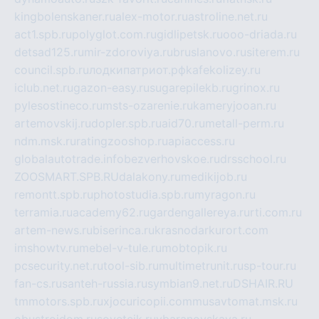
kingbolenskaner.ru
alex-motor.ru
astroline.net.ru
act1.spb.ru
polyglot.com.ru
gidlipetsk.ru
ooo-driada.ru
detsad125.ru
mir-zdoroviya.ru
bruslanovo.ru
siterem.ru
council.spb.ru
лодкипатриот.рф
kafekolizey.ru
iclub.net.ru
gazon-easy.ru
sugarepilekb.ru
grinox.ru
pylesostineco.ru
msts-ozarenie.ru
kameryjooan.ru
artemovskij.ru
dopler.spb.ru
aid70.ru
metall-perm.ru
ndm.msk.ru
ratingzooshop.ru
apiaccess.ru
globalautotrade.info
bezverhovskoe.ru
drsschool.ru
ZOOSMART.SPB.RU
dalakony.ru
medikijob.ru
remontt.spb.ru
photostudia.spb.ru
myragon.ru
terramia.ru
academy62.ru
gardengallereya.ru
rti.com.ru
artem-news.ru
biserinca.ru
krasnodarkurort.com
imshowtv.ru
mebel-v-tule.ru
mobtopik.ru
pcsecurity.net.ru
tool-sib.ru
multimetrunit.ru
sp-tour.ru
fan-cs.ru
santeh-russia.ru
symbian9.net.ru
DSHAIR.RU
tmmotors.spb.ru
xjocuricopii.com
musavtomat.msk.ru