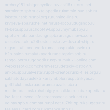
archery161.ru
bigencyclica.ru
vlast16.ru
korru.net
sarmiento.spb.su
extelopedia.ru
lammin-suo.spb.ru
iskatour.spb.ru
snpi.org.ru
running-line.ru
krygeva-spa.ru
chel.net.ru
rust-loco.ru
dugshop.ru
hl-beta.spb.ru
school494.spb.ru
mymubaby.ru
epoha-metalband.ru
ngr.spb.ru
rusgosnews.com
dieselvostok.ru
24hostel.msk.ru
w-dev.ru
f-ship.ru
regsmi.ru
filmnetwork.ru
malinasp.ru
kinosvin.ru
h2o-salon.ru
malutkayork.ru
deltaprim.spb.ru
tango-perm.ru
gooddir.ru
sgv.su
multiki-online.com
webkrasotki.com
cherinvest.ru
detskiy-ostrov.ru
ankou.spb.ru
alvesta1.ru
pdf-creator.ru
nix-files.org.ru
sakhatoday.ru
elektrikersymboler.ru
sputnikyes.ru
golf2club.msk.ru
aeforums.ru
zallclub.ru
multimodal.msk.ru
habaigry.ru
haikko.ru
sobakopedia.ru
isz-fest.ru
ewnc.info
screensaver-clock.net.ru
volnav.spb.ru
comnat.ru
npf.net.ru
7bit.pp.ru
kalugatur.ru
tesiaes.ru
card.com.ru
kazanka.spb.ru