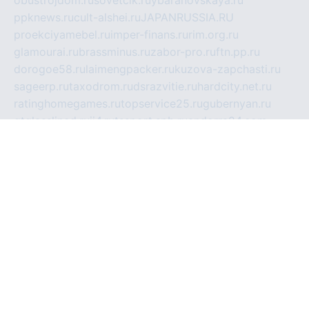
obustrojdom.ru
sovetcik.ru
ybaranovskaya.ru
ppknews.ru
cult-alshei.ru
JAPANRUSSIA.RU
proekciyamebel.ru
imper-finans.ru
rim.org.ru
glamourai.ru
brassminus.ru
zabor-pro.ru
ftn.pp.ru
dorogoe58.ru
laimengpacker.ru
kuzova-zapchasti.ru
sageerp.ru
taxodrom.ru
dsrazvitie.ru
hardcity.net.ru
ratinghomegames.ru
topservice25.ru
gubernyan.ru
gtglasslined.ru
ii4.ru
tssport.spb.ru
andorra24.com
blackwallstreet.ru
oboimos.ru
optim-doors.com.ru
ikuch.ru
nycr.org.ru
npa21.ru
vremya-ch.spb.ru
desert000.ru
ivtorgi.ru
ifiori.ru
catalog-statei.ru
dcv.org.ru
spetsmaster174.ru
ipkameryhiseeu.ru
dum26.ru
ruspol.spb.ru
fr-opendp.ru
kam-solnyshko.ru
cheyenne-arapaho.ru
sevzapmetal.spb.ru
ted-lapidus.spb.ru
parasite-eliminator.ru
sigma-complete.ru
modernworld.ru
dama-moda.ru
eholot-group.ru
sk-nvkz.ru
DRONGOLD.RU
democratia2.ru
i-farmer.ru
mass-sport.org