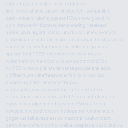
rebus-toys.ru
minelab-msk.ru
rtdco.ru
seo-prodvizhenie-sajtov-stroitelnyh-kompanij.ru
card-voice.ru
rulonnyygazon177.ru
snow-guard.ru
domizbrusa-9x12spb.ru
demaholding.ru
aalse.ru
a380club.ru
argentinamia.ru
perkoka.ru
movie-one.ru
perk-oka.ru
g-octopus.ru
sibarchives.ru
andreislyusar.ru
naruto-x.ru
pursefactory.ru
tor-lyubov-i-grom.ru
spayderhed-2022.ru
movieone.ru
evro-dez.ru
webamator.ru
ma-absolut1.ru
avtopomosch27.ru
nv-750.ru
news-plain.ru
nertansaga.ru
delanalad.ru
dizfiles.ru
youtubefree.ru
aria-family.ru
roadli.ru
planeta-samara.ru
mysmartbuy.ru
matrasy-kemerovo.ru
ashanet.ru
trade-farm.ru
dotcustoms.ru
domizbrusa9x12spb.ru
autodamp.ru
narasimha.ru
djcommodities.ru
nv750.ru
x-ton.ru
newsplain.ru
cardvoice.ru
modopaper.ru
manunae.ru
gbget.ru
alfeihavsalnassr.ru
madoma.ru
tajuncos.ru
petrovkasports.ru
porno-online-besplatno.ru
splclub.ru