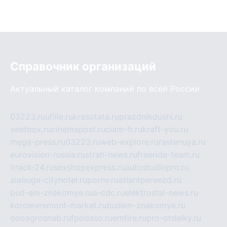
Справочник организаций
Актуальный каталог компаний по всей России
03223.ru
ufille.ru
krasotata.ru
prazdnikdushi.ru
veetbox.ru
cinemapost.ru
ciam-fr.ru
kraft-you.ru
mega-press.ru
03223.ru
web-explore.ru
rastenuya.ru
eurovision-russia.ru
strah-news.ru
freeride-team.ru
itrack-24.ru
sexshopexpress.ru
autostudiopro.ru
alabuga-cityhotel.ru
pornv.ru
atlantpereezd.ru
bud-em-znakomye.ru
a-cdc.ru
elektrostal-news.ru
korolevremont-market.ru
budem-znakomye.ru
oooagrosnab.ru
fpodaso.ru
emfire.ru
pro-otdelky.ru