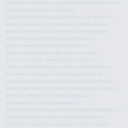
tehosmotre.ru
varieta-yug.ru
cricetc1xbetr1xbetcc2.ru
raytor-d.ru
atillagunn.ru
3d-file.ru
1xbeticricetc1xbetti5.ru
uafoot-statti.ru
e-abis1c.ru
store-brawl-stars.ru
kts-services.ru
dark-sand.ru
sindika-01.ru
sp-life.ru
x-legion.ru
sib-archives.ru
e-abis-1-c.ru
sindika01.ru
venda-festival.ru
store-brawlstars.ru
dooraleksandria.ru
antenna-highly.ru
mine-lab-msk.ru
1-mus.ru
3-sex-porn.ru
ban-damn.ru
purse-factory.ru
viagra-tablet.ru
fasbags.ru
adler-jun.ru
bandamn.ru
fincontech.ru
3sexporn.ru
1mus.ru
darksand.ru
rebus-toys.ru
minelab-msk.ru
alabuga-cityhotel.ru
medsprawo-4-ka.ru
2864420.ru
blagodarenie-spb.ru
zajmy24.ru
tovudyi-4-kuhnyanazakaz.ru
brazzerscom.ru
medsprawo4ka.ru
xehyroo5kuhnyanazakaz.ru
fabrikayfabrikaefabrika.ru
vskrytie-zamkov-moskva-113.ru
biletnadom.ru
zed-online.ru
pimchax.ru
brazzers-hd.ru
z-host.ru