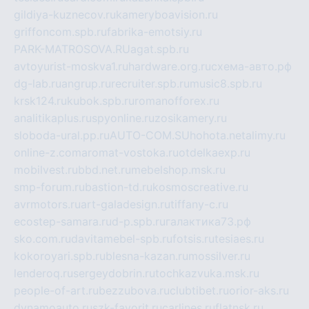
gildiya-kuznecov.ru
kameryboavision.ru
griffoncom.spb.ru
fabrika-emotsiy.ru
PARK-MATROSOVA.RU
agat.spb.ru
avtoyurist-moskva1.ru
hardware.org.ru
схема-авто.рф
dg-lab.ru
angrup.ru
recruiter.spb.ru
music8.spb.ru
krsk124.ru
kubok.spb.ru
romanofforex.ru
analitikaplus.ru
spyonline.ru
zosikamery.ru
sloboda-ural.pp.ru
AUTO-COM.SU
hohota.net
alimy.ru
online-z.com
aromat-vostoka.ru
otdelkaexp.ru
mobilvest.ru
bbd.net.ru
mebelshop.msk.ru
smp-forum.ru
bastion-td.ru
kosmoscreative.ru
avrmotors.ru
art-galadesign.ru
tiffany-c.ru
ecostep-samara.ru
d-p.spb.ru
галактика73.рф
sko.com.ru
davitamebel-spb.ru
fotsis.ru
tesiaes.ru
kokoroyari.spb.ru
blesna-kazan.ru
mossilver.ru
lenderoq.ru
sergeydobrin.ru
tochkazvuka.msk.ru
people-of-art.ru
bezzubova.ru
clubtibet.ru
orior-aks.ru
dynamoauto.ru
szk-favorit.ru
carlines.ru
flatnsk.ru