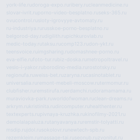
york-life.ru
doroga-expo.ru
ribery.ru
cleanmedicine.ru
slovar-ivrit.ru
porno-video-besplatno.ru
seks-365.ru
ovucontrol.ru
sloty-igrovyye-avtomaty.ru
ru-industriya.ru
russkoe-porno-besplatno.ru
belgorod-day.ru
digilith.ru
pichkurovlab.ru
medic-today.ru
taksu.ru
comp123.ru
don-ykt.ru
teensvoice.ru
imgsharing.ru
domashnee-porno.ru
eva-elfie.ru
foto-tur.ru
biz-doska.ru
metropoltravel.ru
veslo-i-yakor.ru
borodino-media.ru
rostotsky.ru
regionufa.ru
weiss-bet.ru
zaryna.ru
casinotablet.ru
universalia.ru
remont-mebeli-moscow.ru
termomur.ru
clubfisher.ru
remstirufa.ru
erdamchi.ru
doramamama.ru
muraviovka-park.ru
worldofwoman.ru
clean-dreams.ru
arkrym.ru
kristinita.ru
dircomputer.ru
healthenter.ru
textexperts.ru
pivnaya-kruzhka.ru
kinofilmy-2021.ru
demolalapaluza.ru
tanyavanya.ru
remstir-tolyatti.ru
msdip.ru
jdol.ru
sokolovr.ru
newtech-spb.ru
rezemkleim.ru
massage-tai.ru
seonub.ru
zvonitut.ru