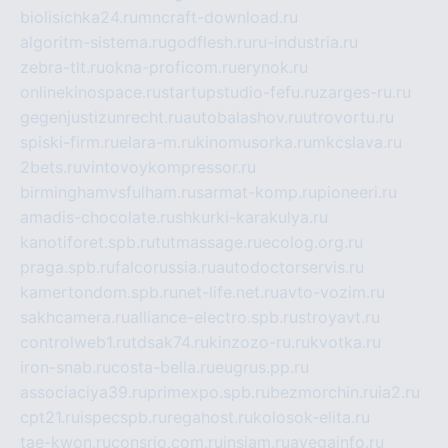
biolisichka24.ru
mncraft-download.ru
algoritm-sistema.ru
godflesh.ru
ru-industria.ru
zebra-tlt.ru
okna-proficom.ru
erynok.ru
onlinekinospace.ru
startupstudio-fefu.ru
zarges-ru.ru
gegenjustizunrecht.ru
autobalashov.ru
utrovortu.ru
spiski-firm.ru
elara-m.ru
kinomusorka.ru
mkcslava.ru
2bets.ru
vintovoykompressor.ru
birminghamvsfulham.ru
sarmat-komp.ru
pioneeri.ru
amadis-chocolate.ru
shkurki-karakulya.ru
kanotiforet.spb.ru
tutmassage.ru
ecolog.org.ru
praga.spb.ru
falcorussia.ru
autodoctorservis.ru
kamertondom.spb.ru
net-life.net.ru
avto-vozim.ru
sakhcamera.ru
alliance-electro.spb.ru
stroyavt.ru
controlweb1.ru
tdsak74.ru
kinzozo-ru.ru
kvotka.ru
iron-snab.ru
costa-bella.ru
eugrus.pp.ru
associaciya39.ru
primexpo.spb.ru
bezmorchin.ru
ia2.ru
cpt21.ru
ispecspb.ru
regahost.ru
kolosok-elita.ru
tae-kwon.ru
consrio.com.ru
insiam.ru
avegainfo.ru