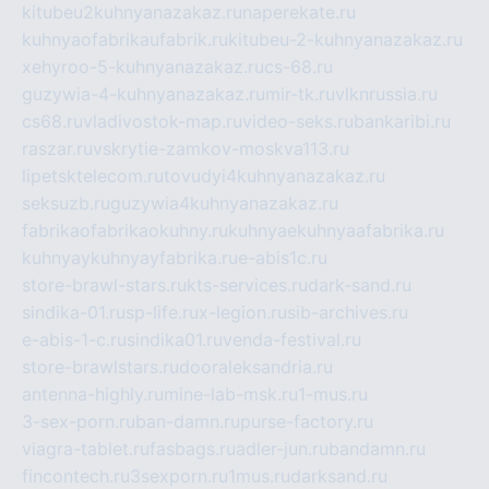
kitubeu2kuhnyanazakaz.ru
naperekate.ru
kuhnyaofabrikaufabrik.ru
kitubeu-2-kuhnyanazakaz.ru
xehyroo-5-kuhnyanazakaz.ru
cs-68.ru
guzywia-4-kuhnyanazakaz.ru
mir-tk.ru
vlknrussia.ru
cs68.ru
vladivostok-map.ru
video-seks.ru
bankaribi.ru
raszar.ru
vskrytie-zamkov-moskva113.ru
lipetsktelecom.ru
tovudyi4kuhnyanazakaz.ru
seksuzb.ru
guzywia4kuhnyanazakaz.ru
fabrikaofabrikaokuhny.ru
kuhnyaekuhnyaafabrika.ru
kuhnyaykuhnyayfabrika.ru
e-abis1c.ru
store-brawl-stars.ru
kts-services.ru
dark-sand.ru
sindika-01.ru
sp-life.ru
x-legion.ru
sib-archives.ru
e-abis-1-c.ru
sindika01.ru
venda-festival.ru
store-brawlstars.ru
dooraleksandria.ru
antenna-highly.ru
mine-lab-msk.ru
1-mus.ru
3-sex-porn.ru
ban-damn.ru
purse-factory.ru
viagra-tablet.ru
fasbags.ru
adler-jun.ru
bandamn.ru
fincontech.ru
3sexporn.ru
1mus.ru
darksand.ru