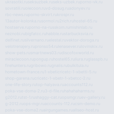
ukrasotki.ru
seksuzbek.ru
seks-uzbek.ru
porno-vk.ru
sovratili.ru
olecoon.ru
vd-dosug.ru
adonyev.ru
rbc-news.ru
porno-skvirt.ru
krospr.ru
13autor-kolonka.ru
sormol.ru
2rich.ru
hostel-65.ru
hostserve.ru
porno-na-russkom.ru
mishinlab.ru
neznobi.ru
bigfatcc.ru
habble.ru
starbucksvia.ru
delfinet.ru
silvernano.ru
elestal.ru
vektor-doroga.ru
velotrenajery.ru
pronso54.ru
lenasever.ru
lovinskix.ru
show-pets.ru
smartnews03.ru
discofoxworld.ru
miraclecoon.ru
pongup.ru
hostel65.ru
liura.ru
glasspb.ru
firehunters.ru
gribowo.ru
gnalis.ru
bulkitula.ru
hometown-france.ru
1-xbeticricetc-1-xbetti-5.ru
shop-garena.ru
cricetc-1-xbetr-1-xbetcc-2.ru
one-life-story.ru
top-halyava.ru
accounts112.ru
poka-vse-doma-2.ru
3-d-file.ru
hahahaharms.ru
g2012.ru
tst-1.ru
shaggy-cat.ru
opsmgr.ru
ev-gallery.ru
g-2012.ru
ops-mgr.ru
accounts-112.ru
csm-demo.ru
poka-vse-doma2.ru
airgungames.ru
allseo-host.ru