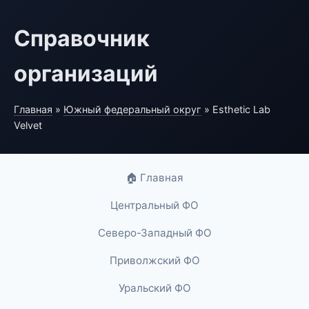
Справочник
организаций
Главная
»
Южный федеральный округ
» Esthetic Lab
Velvet
🏠 Главная
Центральный ФО
Северо-Западный ФО
Приволжский ФО
Уральский ФО