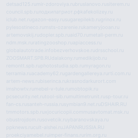
detsad125.ru
mir-zdoroviya.ru
bruslanovo.ru
siterem.ru
council.spb.ru
лодкипатриот.рф
kafekolizey.ru
iclub.net.ru
gazon-easy.ru
sugarepilekb.ru
grinox.ru
pylesostineco.ru
msts-ozarenie.ru
kameryjooan.ru
artemovskij.ru
dopler.spb.ru
aid70.ru
metall-perm.ru
ndm.msk.ru
ratingzooshop.ru
apiaccess.ru
globalautotrade.info
bezverhovskoe.ru
drsschool.ru
ZOOSMART.SPB.RU
dalakony.ru
medikijob.ru
remontt.spb.ru
photostudia.spb.ru
myragon.ru
terramia.ru
academy62.ru
gardengallereya.ru
rti.com.ru
artem-news.ru
biserinca.ru
krasnodarkurort.com
imshowtv.ru
mebel-v-tule.ru
mobtopik.ru
pcsecurity.net.ru
tool-sib.ru
multimetrunit.ru
sp-tour.ru
fan-cs.ru
santeh-russia.ru
symbian9.net.ru
DSHAIR.RU
tmmotors.spb.ru
xjocuricopii.com
musavtomat.msk.ru
obustrojdom.ru
sovetcik.ru
ybaranovskaya.ru
ppknews.ru
cult-alshei.ru
JAPANRUSSIA.RU
proekciyamebel.ru
imper-finans.ru
rim.org.ru