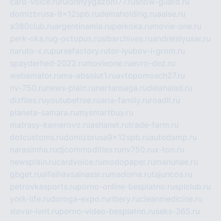
card-voice.ru
rulonnyygazon177.ru
snow-guard.ru
domizbrusa-9x12spb.ru
demaholding.ru
aalse.ru
a380club.ru
argentinamia.ru
perkoka.ru
movie-one.ru
perk-oka.ru
g-octopus.ru
sibarchives.ru
andreislyusar.ru
naruto-x.ru
pursefactory.ru
tor-lyubov-i-grom.ru
spayderhed-2022.ru
movieone.ru
evro-dez.ru
webamator.ru
ma-absolut1.ru
avtopomosch27.ru
nv-750.ru
news-plain.ru
nertansaga.ru
delanalad.ru
dizfiles.ru
youtubefree.ru
aria-family.ru
roadli.ru
planeta-samara.ru
mysmartbuy.ru
matrasy-kemerovo.ru
ashanet.ru
trade-farm.ru
dotcustoms.ru
domizbrusa9x12spb.ru
autodamp.ru
narasimha.ru
djcommodities.ru
nv750.ru
x-ton.ru
newsplain.ru
cardvoice.ru
modopaper.ru
manunae.ru
gbget.ru
alfeihavsalnassr.ru
madoma.ru
tajuncos.ru
petrovkasports.ru
porno-online-besplatno.ru
splclub.ru
york-life.ru
doroga-expo.ru
ribery.ru
cleanmedicine.ru
slovar-ivrit.ru
porno-video-besplatno.ru
seks-365.ru