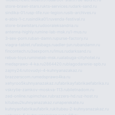
store-brawl-stars.ru
kts-services.ru
dark-sand.ru
sindika-01.ru
sp-life.ru
x-legion.ru
sib-archives.ru
e-abis-1-c.ru
sindika01.ru
venda-festival.ru
store-brawlstars.ru
dooraleksandria.ru
antenna-highly.ru
mine-lab-msk.ru
1-mus.ru
3-sex-porn.ru
ban-damn.ru
purse-factory.ru
viagra-tablet.ru
fasbags.ru
adler-jun.ru
bandamn.ru
fincontech.ru
3sexporn.ru
1mus.ru
darksand.ru
rebus-toys.ru
minelab-msk.ru
alabuga-cityhotel.ru
medsprawo-4-ka.ru
2864420.ru
blagodarenie-spb.ru
zajmy24.ru
tovudyi-4-kuhnyanazakaz.ru
brazzerscom.ru
medsprawo4ka.ru
xehyroo5kuhnyanazakaz.ru
fabrikayfabrikaefabrika.ru
vskrytie-zamkov-moskva-113.ru
biletnadom.ru
zed-online.ru
pimchax.ru
brazzers-hd.ru
z-host.ru
kitubeu2kuhnyanazakaz.ru
naperekate.ru
kuhnyaofabrikaufabrik.ru
kitubeu-2-kuhnyanazakaz.ru