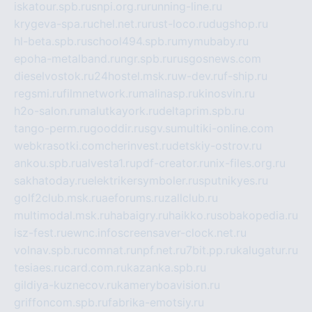
iskatour.spb.ru
snpi.org.ru
running-line.ru
krygeva-spa.ru
chel.net.ru
rust-loco.ru
dugshop.ru
hl-beta.spb.ru
school494.spb.ru
mymubaby.ru
epoha-metalband.ru
ngr.spb.ru
rusgosnews.com
dieselvostok.ru
24hostel.msk.ru
w-dev.ru
f-ship.ru
regsmi.ru
filmnetwork.ru
malinasp.ru
kinosvin.ru
h2o-salon.ru
malutkayork.ru
deltaprim.spb.ru
tango-perm.ru
gooddir.ru
sgv.su
multiki-online.com
webkrasotki.com
cherinvest.ru
detskiy-ostrov.ru
ankou.spb.ru
alvesta1.ru
pdf-creator.ru
nix-files.org.ru
sakhatoday.ru
elektrikersymboler.ru
sputnikyes.ru
golf2club.msk.ru
aeforums.ru
zallclub.ru
multimodal.msk.ru
habaigry.ru
haikko.ru
sobakopedia.ru
isz-fest.ru
ewnc.info
screensaver-clock.net.ru
volnav.spb.ru
comnat.ru
npf.net.ru
7bit.pp.ru
kalugatur.ru
tesiaes.ru
card.com.ru
kazanka.spb.ru
gildiya-kuznecov.ru
kameryboavision.ru
griffoncom.spb.ru
fabrika-emotsiy.ru