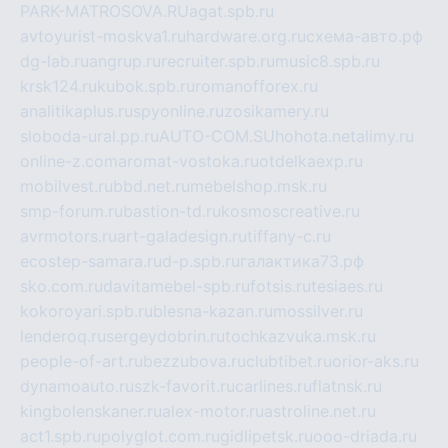
PARK-MATROSOVA.RU
agat.spb.ru
avtoyurist-moskva1.ru
hardware.org.ru
схема-авто.рф
dg-lab.ru
angrup.ru
recruiter.spb.ru
music8.spb.ru
krsk124.ru
kubok.spb.ru
romanofforex.ru
analitikaplus.ru
spyonline.ru
zosikamery.ru
sloboda-ural.pp.ru
AUTO-COM.SU
hohota.net
alimy.ru
online-z.com
aromat-vostoka.ru
otdelkaexp.ru
mobilvest.ru
bbd.net.ru
mebelshop.msk.ru
smp-forum.ru
bastion-td.ru
kosmoscreative.ru
avrmotors.ru
art-galadesign.ru
tiffany-c.ru
ecostep-samara.ru
d-p.spb.ru
галактика73.рф
sko.com.ru
davitamebel-spb.ru
fotsis.ru
tesiaes.ru
kokoroyari.spb.ru
blesna-kazan.ru
mossilver.ru
lenderoq.ru
sergeydobrin.ru
tochkazvuka.msk.ru
people-of-art.ru
bezzubova.ru
clubtibet.ru
orior-aks.ru
dynamoauto.ru
szk-favorit.ru
carlines.ru
flatnsk.ru
kingbolenskaner.ru
alex-motor.ru
astroline.net.ru
act1.spb.ru
polyglot.com.ru
gidlipetsk.ru
ooo-driada.ru