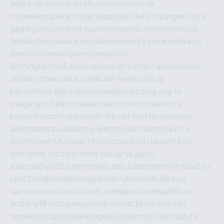
zebra-tlt.ru
okna-proficom.ru
erynok.ru
onlinekinospace.ru
startupstudio-fefu.ru
zarges-ru.ru
gegenjustizunrecht.ru
autobalashov.ru
utrovortu.ru
spiski-firm.ru
elara-m.ru
kinomusorka.ru
mkcslava.ru
2bets.ru
vintovoykompressor.ru
birminghamvsfulham.ru
sarmat-komp.ru
pioneeri.ru
amadis-chocolate.ru
shkurki-karakulya.ru
kanotiforet.spb.ru
tutmassage.ru
ecolog.org.ru
praga.spb.ru
falcorussia.ru
autodoctorservis.ru
kamertondom.spb.ru
net-life.net.ru
avto-vozim.ru
sakhcamera.ru
alliance-electro.spb.ru
stroyavt.ru
controlweb1.ru
tdsak74.ru
kinzozo-ru.ru
kvotka.ru
iron-snab.ru
costa-bella.ru
eugrus.pp.ru
associaciya39.ru
primexpo.spb.ru
bezmorchin.ru
ia2.ru
cpt21.ru
ispecspb.ru
regahost.ru
kolosok-elita.ru
tae-kwon.ru
consrio.com.ru
insiam.ru
avegainfo.ru
archery161.ru
bigencyclica.ru
vlast16.ru
korru.net
sarmiento.spb.su
extelopedia.ru
lammin-suo.spb.ru