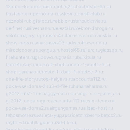
13autor-kolonka.ru
sormol.ru
2rich.ru
hostel-65.ru
hostserve.ru
porno-na-russkom.ru
mishinlab.ru
neznobi.ru
bigfatcc.ru
habble.ru
starbucksvia.ru
delfinet.ru
silvernano.ru
elestal.ru
vektor-doroga.ru
velotrenajery.ru
pronso54.ru
lenasever.ru
lovinskix.ru
show-pets.ru
smartnews03.ru
discofoxworld.ru
miraclecoon.ru
pongup.ru
hostel65.ru
liura.ru
glasspb.ru
firehunters.ru
gribowo.ru
gnalis.ru
bulkitula.ru
hometown-france.ru
1-xbeticricetc-1-xbetti-5.ru
shop-garena.ru
cricetc-1-xbetr-1-xbetcc-2.ru
one-life-story.ru
top-halyava.ru
accounts112.ru
poka-vse-doma-2.ru
3-d-file.ru
hahahaharms.ru
g2012.ru
tst-1.ru
shaggy-cat.ru
opsmgr.ru
ev-gallery.ru
g-2012.ru
ops-mgr.ru
accounts-112.ru
csm-demo.ru
poka-vse-doma2.ru
airgungames.ru
allseo-host.ru
tehosmotre.ru
varieta-yug.ru
cricetc1xbetr1xbetcc2.ru
raytor-d.ru
atillagunn.ru
3d-file.ru
1xbeticricetc1xbetti5.ru
uafoot-statti.ru
e-abis1c.ru