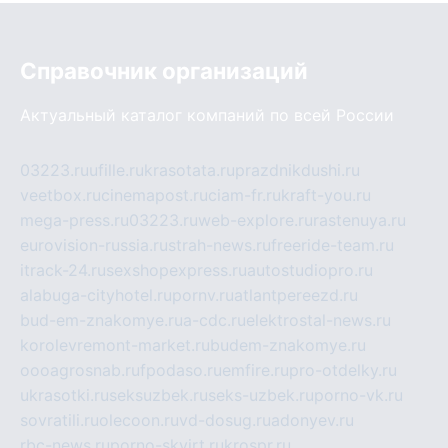
Справочник организаций
Актуальный каталог компаний по всей России
03223.ru
ufille.ru
krasotata.ru
prazdnikdushi.ru
veetbox.ru
cinemapost.ru
ciam-fr.ru
kraft-you.ru
mega-press.ru
03223.ru
web-explore.ru
rastenuya.ru
eurovision-russia.ru
strah-news.ru
freeride-team.ru
itrack-24.ru
sexshopexpress.ru
autostudiopro.ru
alabuga-cityhotel.ru
pornv.ru
atlantpereezd.ru
bud-em-znakomye.ru
a-cdc.ru
elektrostal-news.ru
korolevremont-market.ru
budem-znakomye.ru
oooagrosnab.ru
fpodaso.ru
emfire.ru
pro-otdelky.ru
ukrasotki.ru
seksuzbek.ru
seks-uzbek.ru
porno-vk.ru
sovratili.ru
olecoon.ru
vd-dosug.ru
adonyev.ru
rbc-news.ru
porno-skvirt.ru
krospr.ru