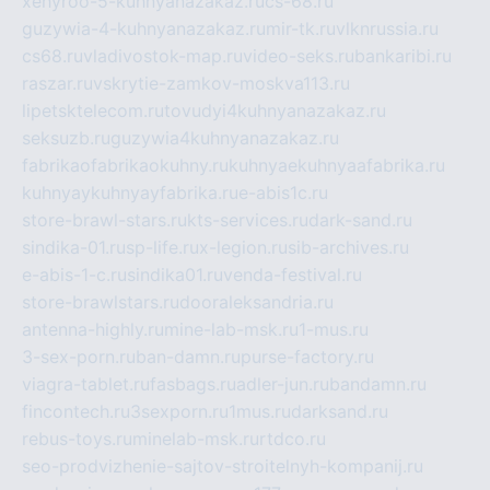
xehyroo-5-kuhnyanazakaz.ru
cs-68.ru
guzywia-4-kuhnyanazakaz.ru
mir-tk.ru
vlknrussia.ru
cs68.ru
vladivostok-map.ru
video-seks.ru
bankaribi.ru
raszar.ru
vskrytie-zamkov-moskva113.ru
lipetsktelecom.ru
tovudyi4kuhnyanazakaz.ru
seksuzb.ru
guzywia4kuhnyanazakaz.ru
fabrikaofabrikaokuhny.ru
kuhnyaekuhnyaafabrika.ru
kuhnyaykuhnyayfabrika.ru
e-abis1c.ru
store-brawl-stars.ru
kts-services.ru
dark-sand.ru
sindika-01.ru
sp-life.ru
x-legion.ru
sib-archives.ru
e-abis-1-c.ru
sindika01.ru
venda-festival.ru
store-brawlstars.ru
dooraleksandria.ru
antenna-highly.ru
mine-lab-msk.ru
1-mus.ru
3-sex-porn.ru
ban-damn.ru
purse-factory.ru
viagra-tablet.ru
fasbags.ru
adler-jun.ru
bandamn.ru
fincontech.ru
3sexporn.ru
1mus.ru
darksand.ru
rebus-toys.ru
minelab-msk.ru
rtdco.ru
seo-prodvizhenie-sajtov-stroitelnyh-kompanij.ru