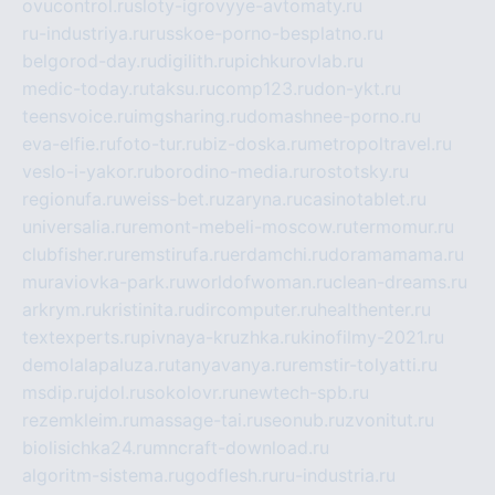
ovucontrol.ru
sloty-igrovyye-avtomaty.ru
ru-industriya.ru
russkoe-porno-besplatno.ru
belgorod-day.ru
digilith.ru
pichkurovlab.ru
medic-today.ru
taksu.ru
comp123.ru
don-ykt.ru
teensvoice.ru
imgsharing.ru
domashnee-porno.ru
eva-elfie.ru
foto-tur.ru
biz-doska.ru
metropoltravel.ru
veslo-i-yakor.ru
borodino-media.ru
rostotsky.ru
regionufa.ru
weiss-bet.ru
zaryna.ru
casinotablet.ru
universalia.ru
remont-mebeli-moscow.ru
termomur.ru
clubfisher.ru
remstirufa.ru
erdamchi.ru
doramamama.ru
muraviovka-park.ru
worldofwoman.ru
clean-dreams.ru
arkrym.ru
kristinita.ru
dircomputer.ru
healthenter.ru
textexperts.ru
pivnaya-kruzhka.ru
kinofilmy-2021.ru
demolalapaluza.ru
tanyavanya.ru
remstir-tolyatti.ru
msdip.ru
jdol.ru
sokolovr.ru
newtech-spb.ru
rezemkleim.ru
massage-tai.ru
seonub.ru
zvonitut.ru
biolisichka24.ru
mncraft-download.ru
algoritm-sistema.ru
godflesh.ru
ru-industria.ru