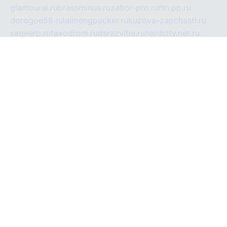
glamourai.ru
brassminus.ru
zabor-pro.ru
ftn.pp.ru
dorogoe58.ru
laimengpacker.ru
kuzova-zapchasti.ru
sageerp.ru
taxodrom.ru
dsrazvitie.ru
hardcity.net.ru
ratinghomegames.ru
topservice25.ru
gubernyan.ru
gtglasslined.ru
ii4.ru
tssport.spb.ru
andorra24.com
blackwallstreet.ru
oboimos.ru
optim-doors.com.ru
ikuch.ru
nycr.org.ru
npa21.ru
vremya-ch.spb.ru
desert000.ru
ivtorgi.ru
ifiori.ru
catalog-statei.ru
dcv.org.ru
spetsmaster174.ru
ipkameryhiseeu.ru
dum26.ru
ruspol.spb.ru
fr-opendp.ru
kam-solnyshko.ru
cheyenne-arapaho.ru
sevzapmetal.spb.ru
ted-lapidus.spb.ru
parasite-eliminator.ru
sigma-complete.ru
modernworld.ru
dama-moda.ru
eholot-group.ru
sk-nvkz.ru
DRONGOLD.RU
democratia2.ru
i-farmer.ru
mass-sport.org
jablonex.spb.ru
bookmess.ru
linkword.ru
refineua.com.ru
cs-spec.net.ru
altay-mebel.ru
DNK-THEATRE.RU
mechaniks.spb.ru
ipcamtechage.ru