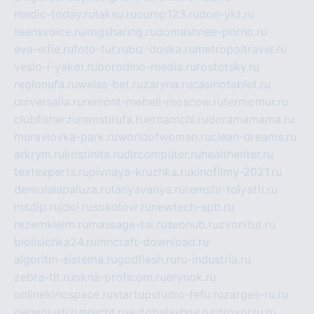
medic-today.ru
taksu.ru
comp123.ru
don-ykt.ru
teensvoice.ru
imgsharing.ru
domashnee-porno.ru
eva-elfie.ru
foto-tur.ru
biz-doska.ru
metropoltravel.ru
veslo-i-yakor.ru
borodino-media.ru
rostotsky.ru
regionufa.ru
weiss-bet.ru
zaryna.ru
casinotablet.ru
universalia.ru
remont-mebeli-moscow.ru
termomur.ru
clubfisher.ru
remstirufa.ru
erdamchi.ru
doramamama.ru
muraviovka-park.ru
worldofwoman.ru
clean-dreams.ru
arkrym.ru
kristinita.ru
dircomputer.ru
healthenter.ru
textexperts.ru
pivnaya-kruzhka.ru
kinofilmy-2021.ru
demolalapaluza.ru
tanyavanya.ru
remstir-tolyatti.ru
msdip.ru
jdol.ru
sokolovr.ru
newtech-spb.ru
rezemkleim.ru
massage-tai.ru
seonub.ru
zvonitut.ru
biolisichka24.ru
mncraft-download.ru
algoritm-sistema.ru
godflesh.ru
ru-industria.ru
zebra-tlt.ru
okna-proficom.ru
erynok.ru
onlinekinospace.ru
startupstudio-fefu.ru
zarges-ru.ru
gegenjustizunrecht.ru
autobalashov.ru
utrovortu.ru