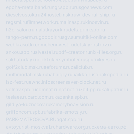
epoha-metalband.ru
ngr.spb.ru
rusgosnews.com
dieselvostok.ru
24hostel.msk.ru
w-dev.ru
f-ship.ru
regsmi.ru
filmnetwork.ru
malinasp.ru
kinosvin.ru
h2o-salon.ru
malutkayork.ru
deltaprim.spb.ru
tango-perm.ru
gooddir.ru
sgv.su
multiki-online.com
webkrasotki.com
cherinvest.ru
detskiy-ostrov.ru
ankou.spb.ru
alvesta1.ru
pdf-creator.ru
nix-files.org.ru
sakhatoday.ru
elektrikersymboler.ru
sputnikyes.ru
golf2club.msk.ru
aeforums.ru
zallclub.ru
multimodal.msk.ru
habaigry.ru
haikko.ru
sobakopedia.ru
isz-fest.ru
ewnc.info
screensaver-clock.net.ru
volnav.spb.ru
comnat.ru
npf.net.ru
7bit.pp.ru
kalugatur.ru
tesiaes.ru
card.com.ru
kazanka.spb.ru
gildiya-kuznecov.ru
kameryboavision.ru
griffoncom.spb.ru
fabrika-emotsiy.ru
PARK-MATROSOVA.RU
agat.spb.ru
avtoyurist-moskva1.ru
hardware.org.ru
схема-авто.рф