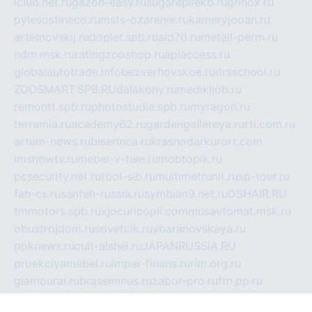
iclub.net.ru
gazon-easy.ru
sugarepilekb.ru
grinox.ru
pylesostineco.ru
msts-ozarenie.ru
kameryjooan.ru
artemovskij.ru
dopler.spb.ru
aid70.ru
metall-perm.ru
ndm.msk.ru
ratingzooshop.ru
apiaccess.ru
globalautotrade.info
bezverhovskoe.ru
drsschool.ru
ZOOSMART.SPB.RU
dalakony.ru
medikijob.ru
remontt.spb.ru
photostudia.spb.ru
myragon.ru
terramia.ru
academy62.ru
gardengallereya.ru
rti.com.ru
artem-news.ru
biserinca.ru
krasnodarkurort.com
imshowtv.ru
mebel-v-tule.ru
mobtopik.ru
pcsecurity.net.ru
tool-sib.ru
multimetrunit.ru
sp-tour.ru
fan-cs.ru
santeh-russia.ru
symbian9.net.ru
DSHAIR.RU
tmmotors.spb.ru
xjocuricopii.com
musavtomat.msk.ru
obustrojdom.ru
sovetcik.ru
ybaranovskaya.ru
ppknews.ru
cult-alshei.ru
JAPANRUSSIA.RU
proekciyamebel.ru
imper-finans.ru
rim.org.ru
glamourai.ru
brassminus.ru
zabor-pro.ru
ftn.pp.ru
dorogoe58.ru
laimengpacker.ru
kuzova-zapchasti.ru