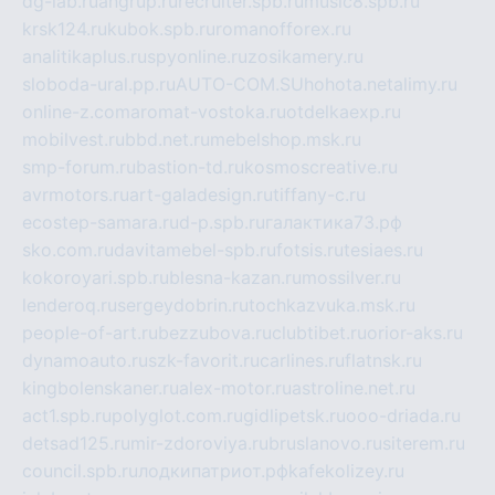
dg-lab.ru
angrup.ru
recruiter.spb.ru
music8.spb.ru
krsk124.ru
kubok.spb.ru
romanofforex.ru
analitikaplus.ru
spyonline.ru
zosikamery.ru
sloboda-ural.pp.ru
AUTO-COM.SU
hohota.net
alimy.ru
online-z.com
aromat-vostoka.ru
otdelkaexp.ru
mobilvest.ru
bbd.net.ru
mebelshop.msk.ru
smp-forum.ru
bastion-td.ru
kosmoscreative.ru
avrmotors.ru
art-galadesign.ru
tiffany-c.ru
ecostep-samara.ru
d-p.spb.ru
галактика73.рф
sko.com.ru
davitamebel-spb.ru
fotsis.ru
tesiaes.ru
kokoroyari.spb.ru
blesna-kazan.ru
mossilver.ru
lenderoq.ru
sergeydobrin.ru
tochkazvuka.msk.ru
people-of-art.ru
bezzubova.ru
clubtibet.ru
orior-aks.ru
dynamoauto.ru
szk-favorit.ru
carlines.ru
flatnsk.ru
kingbolenskaner.ru
alex-motor.ru
astroline.net.ru
act1.spb.ru
polyglot.com.ru
gidlipetsk.ru
ooo-driada.ru
detsad125.ru
mir-zdoroviya.ru
bruslanovo.ru
siterem.ru
council.spb.ru
лодкипатриот.рф
kafekolizey.ru