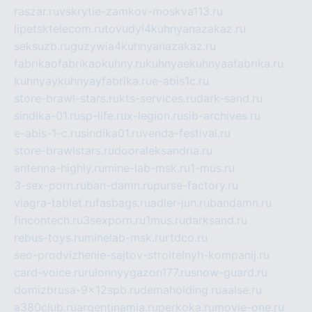
raszar.ru
vskrytie-zamkov-moskva113.ru
lipetsktelecom.ru
tovudyi4kuhnyanazakaz.ru
seksuzb.ru
guzywia4kuhnyanazakaz.ru
fabrikaofabrikaokuhny.ru
kuhnyaekuhnyaafabrika.ru
kuhnyaykuhnyayfabrika.ru
e-abis1c.ru
store-brawl-stars.ru
kts-services.ru
dark-sand.ru
sindika-01.ru
sp-life.ru
x-legion.ru
sib-archives.ru
e-abis-1-c.ru
sindika01.ru
venda-festival.ru
store-brawlstars.ru
dooraleksandria.ru
antenna-highly.ru
mine-lab-msk.ru
1-mus.ru
3-sex-porn.ru
ban-damn.ru
purse-factory.ru
viagra-tablet.ru
fasbags.ru
adler-jun.ru
bandamn.ru
fincontech.ru
3sexporn.ru
1mus.ru
darksand.ru
rebus-toys.ru
minelab-msk.ru
rtdco.ru
seo-prodvizhenie-sajtov-stroitelnyh-kompanij.ru
card-voice.ru
rulonnyygazon177.ru
snow-guard.ru
domizbrusa-9x12spb.ru
demaholding.ru
aalse.ru
a380club.ru
argentinamia.ru
perkoka.ru
movie-one.ru