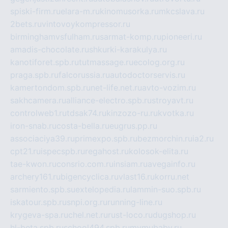
spiski-firm.ru
elara-m.ru
kinomusorka.ru
mkcslava.ru
2bets.ru
vintovoykompressor.ru
birminghamvsfulham.ru
sarmat-komp.ru
pioneeri.ru
amadis-chocolate.ru
shkurki-karakulya.ru
kanotiforet.spb.ru
tutmassage.ru
ecolog.org.ru
praga.spb.ru
falcorussia.ru
autodoctorservis.ru
kamertondom.spb.ru
net-life.net.ru
avto-vozim.ru
sakhcamera.ru
alliance-electro.spb.ru
stroyavt.ru
controlweb1.ru
tdsak74.ru
kinzozo-ru.ru
kvotka.ru
iron-snab.ru
costa-bella.ru
eugrus.pp.ru
associaciya39.ru
primexpo.spb.ru
bezmorchin.ru
ia2.ru
cpt21.ru
ispecspb.ru
regahost.ru
kolosok-elita.ru
tae-kwon.ru
consrio.com.ru
insiam.ru
avegainfo.ru
archery161.ru
bigencyclica.ru
vlast16.ru
korru.net
sarmiento.spb.su
extelopedia.ru
lammin-suo.spb.ru
iskatour.spb.ru
snpi.org.ru
running-line.ru
krygeva-spa.ru
chel.net.ru
rust-loco.ru
dugshop.ru
hl-beta.spb.ru
school494.spb.ru
mymubaby.ru