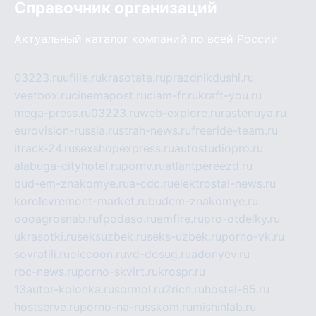
Справочник организаций
Актуальный каталог компаний по всей России
03223.ru
ufille.ru
krasotata.ru
prazdnikdushi.ru
veetbox.ru
cinemapost.ru
ciam-fr.ru
kraft-you.ru
mega-press.ru
03223.ru
web-explore.ru
rastenuya.ru
eurovision-russia.ru
strah-news.ru
freeride-team.ru
itrack-24.ru
sexshopexpress.ru
autostudiopro.ru
alabuga-cityhotel.ru
pornv.ru
atlantpereezd.ru
bud-em-znakomye.ru
a-cdc.ru
elektrostal-news.ru
korolevremont-market.ru
budem-znakomye.ru
oooagrosnab.ru
fpodaso.ru
emfire.ru
pro-otdelky.ru
ukrasotki.ru
seksuzbek.ru
seks-uzbek.ru
porno-vk.ru
sovratili.ru
olecoon.ru
vd-dosug.ru
adonyev.ru
rbc-news.ru
porno-skvirt.ru
krospr.ru
13autor-kolonka.ru
sormol.ru
2rich.ru
hostel-65.ru
hostserve.ru
porno-na-russkom.ru
mishinlab.ru