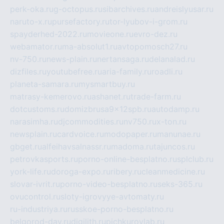
perk-oka.ru
g-octopus.ru
sibarchives.ru
andreislyusar.ru
naruto-x.ru
pursefactory.ru
tor-lyubov-i-grom.ru
spayderhed-2022.ru
movieone.ru
evro-dez.ru
webamator.ru
ma-absolut1.ru
avtopomosch27.ru
nv-750.ru
news-plain.ru
nertansaga.ru
delanalad.ru
dizfiles.ru
youtubefree.ru
aria-family.ru
roadli.ru
planeta-samara.ru
mysmartbuy.ru
matrasy-kemerovo.ru
ashanet.ru
trade-farm.ru
dotcustoms.ru
domizbrusa9x12spb.ru
autodamp.ru
narasimha.ru
djcommodities.ru
nv750.ru
x-ton.ru
newsplain.ru
cardvoice.ru
modopaper.ru
manunae.ru
gbget.ru
alfeihavsalnassr.ru
madoma.ru
tajuncos.ru
petrovkasports.ru
porno-online-besplatno.ru
splclub.ru
york-life.ru
doroga-expo.ru
ribery.ru
cleanmedicine.ru
slovar-ivrit.ru
porno-video-besplatno.ru
seks-365.ru
ovucontrol.ru
sloty-igrovyye-avtomaty.ru
ru-industriya.ru
russkoe-porno-besplatno.ru
belgorod-day.ru
digilith.ru
pichkurovlab.ru