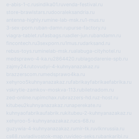
e-abis-1-c.ru
sindika01.ru
venda-festival.ru
store-brawlstars.ru
dooraleksandria.ru
antenna-highly.ru
mine-lab-msk.ru
1-mus.ru
3-sex-porn.ru
ban-damn.ru
purse-factory.ru
viagra-tablet.ru
fasbags.ru
adler-jun.ru
bandamn.ru
fincontech.ru
3sexporn.ru
1mus.ru
darksand.ru
rebus-toys.ru
minelab-msk.ru
alabuga-cityhotel.ru
medsprawo-4-ka.ru
2864420.ru
blagodarenie-spb.ru
zajmy24.ru
tovudyi-4-kuhnyanazakaz.ru
brazzerscom.ru
medsprawo4ka.ru
xehyroo5kuhnyanazakaz.ru
fabrikayfabrikaefabrika.ru
vskrytie-zamkov-moskva-113.ru
biletnadom.ru
zed-online.ru
pimchax.ru
brazzers-hd.ru
z-host.ru
kitubeu2kuhnyanazakaz.ru
naperekate.ru
kuhnyaofabrikaufabrik.ru
kitubeu-2-kuhnyanazakaz.ru
xehyroo-5-kuhnyanazakaz.ru
cs-68.ru
guzywia-4-kuhnyanazakaz.ru
mir-tk.ru
vlknrussia.ru
cs68.ru
vladivostok-map.ru
video-seks.ru
bankaribi.ru