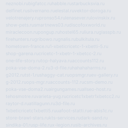
neznobi.ru
bigfatcc.ru
habble.ru
starbucksvia.ru
delfinet.ru
silvernano.ru
elestal.ru
vektor-doroga.ru
velotrenajery.ru
pronso54.ru
lenasever.ru
lovinskix.ru
show-pets.ru
smartnews03.ru
discofoxworld.ru
miraclecoon.ru
pongup.ru
hostel65.ru
liura.ru
glasspb.ru
firehunters.ru
gribowo.ru
gnalis.ru
bulkitula.ru
hometown-france.ru
1-xbeticricetc-1-xbetti-5.ru
shop-garena.ru
cricetc-1-xbetr-1-xbetcc-2.ru
one-life-story.ru
top-halyava.ru
accounts112.ru
poka-vse-doma-2.ru
3-d-file.ru
hahahaharms.ru
g2012.ru
tst-1.ru
shaggy-cat.ru
opsmgr.ru
ev-gallery.ru
g-2012.ru
ops-mgr.ru
accounts-112.ru
csm-demo.ru
poka-vse-doma2.ru
airgungames.ru
allseo-host.ru
tehosmotre.ru
varieta-yug.ru
cricetc1xbetr1xbetcc2.ru
raytor-d.ru
atillagunn.ru
3d-file.ru
1xbeticricetc1xbetti5.ru
uafoot-statti.ru
e-abis1c.ru
store-brawl-stars.ru
kts-services.ru
dark-sand.ru
sindika-01.ru
sp-life.ru
x-legion.ru
sib-archives.ru