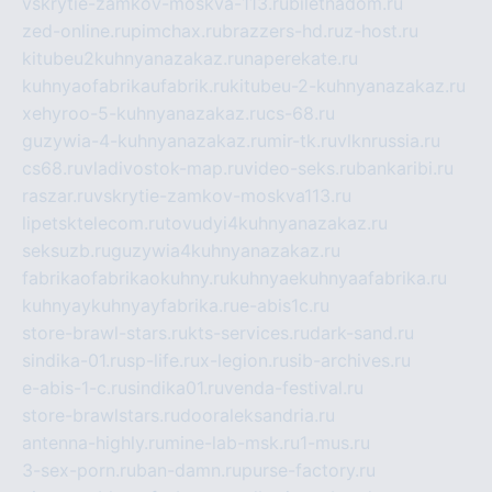
vskrytie-zamkov-moskva-113.ru
biletnadom.ru
zed-online.ru
pimchax.ru
brazzers-hd.ru
z-host.ru
kitubeu2kuhnyanazakaz.ru
naperekate.ru
kuhnyaofabrikaufabrik.ru
kitubeu-2-kuhnyanazakaz.ru
xehyroo-5-kuhnyanazakaz.ru
cs-68.ru
guzywia-4-kuhnyanazakaz.ru
mir-tk.ru
vlknrussia.ru
cs68.ru
vladivostok-map.ru
video-seks.ru
bankaribi.ru
raszar.ru
vskrytie-zamkov-moskva113.ru
lipetsktelecom.ru
tovudyi4kuhnyanazakaz.ru
seksuzb.ru
guzywia4kuhnyanazakaz.ru
fabrikaofabrikaokuhny.ru
kuhnyaekuhnyaafabrika.ru
kuhnyaykuhnyayfabrika.ru
e-abis1c.ru
store-brawl-stars.ru
kts-services.ru
dark-sand.ru
sindika-01.ru
sp-life.ru
x-legion.ru
sib-archives.ru
e-abis-1-c.ru
sindika01.ru
venda-festival.ru
store-brawlstars.ru
dooraleksandria.ru
antenna-highly.ru
mine-lab-msk.ru
1-mus.ru
3-sex-porn.ru
ban-damn.ru
purse-factory.ru