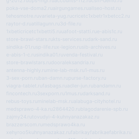
g-2012.ru
ops-mgr.ru
accounts-112.ru
csm-demo.ru
poka-vse-doma2.ru
airgungames.ru
allseo-host.ru
tehosmotre.ru
varieta-yug.ru
cricetc1xbetr1xbetcc2.ru
raytor-d.ru
atillagunn.ru
3d-file.ru
1xbeticricetc1xbetti5.ru
uafoot-statti.ru
e-abis1c.ru
store-brawl-stars.ru
kts-services.ru
dark-sand.ru
sindika-01.ru
sp-life.ru
x-legion.ru
sib-archives.ru
e-abis-1-c.ru
sindika01.ru
venda-festival.ru
store-brawlstars.ru
dooraleksandria.ru
antenna-highly.ru
mine-lab-msk.ru
1-mus.ru
3-sex-porn.ru
ban-damn.ru
purse-factory.ru
viagra-tablet.ru
fasbags.ru
adler-jun.ru
bandamn.ru
fincontech.ru
3sexporn.ru
1mus.ru
darksand.ru
rebus-toys.ru
minelab-msk.ru
alabuga-cityhotel.ru
medsprawo-4-ka.ru
2864420.ru
blagodarenie-spb.ru
zajmy24.ru
tovudyi-4-kuhnyanazakaz.ru
brazzerscom.ru
medsprawo4ka.ru
xehyroo5kuhnyanazakaz.ru
fabrikayfabrikaefabrika.ru