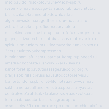
msdip.ru
jdol.ru
sokolovr.ru
newtech-spb.ru
rezemkleim.ru
massage-tai.ru
seonub.ru
zvonitut.ru
biolisichka24.ru
mncraft-download.ru
algoritm-sistema.ru
godflesh.ru
ru-industria.ru
zebra-tlt.ru
okna-proficom.ru
erynok.ru
onlinekinospace.ru
startupstudio-fefu.ru
zarges-ru.ru
gegenjustizunrecht.ru
autobalashov.ru
utrovortu.ru
spiski-firm.ru
elara-m.ru
kinomusorka.ru
mkcslava.ru
2bets.ru
vintovoykompressor.ru
birminghamvsfulham.ru
sarmat-komp.ru
pioneeri.ru
amadis-chocolate.ru
shkurki-karakulya.ru
kanotiforet.spb.ru
tutmassage.ru
ecolog.org.ru
praga.spb.ru
falcorussia.ru
autodoctorservis.ru
kamertondom.spb.ru
net-life.net.ru
avto-vozim.ru
sakhcamera.ru
alliance-electro.spb.ru
stroyavt.ru
controlweb1.ru
tdsak74.ru
kinzozo-ru.ru
kvotka.ru
iron-snab.ru
costa-bella.ru
eugrus.pp.ru
associaciya39.ru
primexpo.spb.ru
bezmorchin.ru
ia2.ru