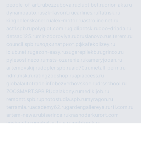
people-of-art.ru
bezzubova.ru
clubtibet.ru
orior-aks.ru
dynamoauto.ru
szk-favorit.ru
carlines.ru
flatnsk.ru
kingbolenskaner.ru
alex-motor.ru
astroline.net.ru
act1.spb.ru
polyglot.com.ru
gidlipetsk.ru
ooo-driada.ru
detsad125.ru
mir-zdoroviya.ru
bruslanovo.ru
siterem.ru
council.spb.ru
лодкипатриот.рф
kafekolizey.ru
iclub.net.ru
gazon-easy.ru
sugarepilekb.ru
grinox.ru
pylesostineco.ru
msts-ozarenie.ru
kameryjooan.ru
artemovskij.ru
dopler.spb.ru
aid70.ru
metall-perm.ru
ndm.msk.ru
ratingzooshop.ru
apiaccess.ru
globalautotrade.info
bezverhovskoe.ru
drsschool.ru
ZOOSMART.SPB.RU
dalakony.ru
medikijob.ru
remontt.spb.ru
photostudia.spb.ru
myragon.ru
terramia.ru
academy62.ru
gardengallereya.ru
rti.com.ru
artem-news.ru
biserinca.ru
krasnodarkurort.com
imshowtv.ru
mebel-v-tule.ru
mobtopik.ru
pcsecurity.net.ru
tool-sib.ru
multimetrunit.ru
sp-tour.ru
fan-cs.ru
santeh-russia.ru
symbian9.net.ru
DSHAIR.RU