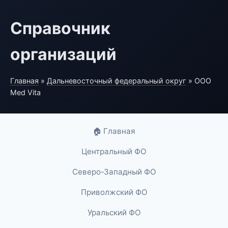
Справочник
организаций
Главная
»
Дальневосточный федеральный округ
» ООО
Med Vita
🏠 Главная
Центральный ФО
Северо-Западный ФО
Приволжский ФО
Уральский ФО