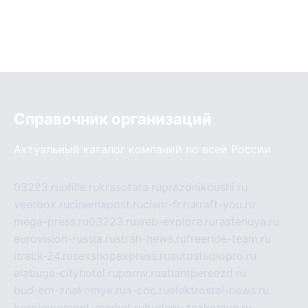
Справочник организаций
Актуальный каталог компаний по всей России
03223.ru
ufille.ru
krasotata.ru
prazdnikdushi.ru
veetbox.ru
cinemapost.ru
ciam-fr.ru
kraft-you.ru
mega-press.ru
03223.ru
web-explore.ru
rastenuya.ru
eurovision-russia.ru
strah-news.ru
freeride-team.ru
itrack-24.ru
sexshopexpress.ru
autostudiopro.ru
alabuga-cityhotel.ru
pornv.ru
atlantpereezd.ru
bud-em-znakomye.ru
a-cdc.ru
elektrostal-news.ru
korolevremont-market.ru
budem-znakomye.ru