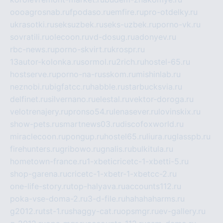
oooagrosnab.ru
fpodaso.ru
emfire.ru
pro-otdelky.ru
ukrasotki.ru
seksuzbek.ru
seks-uzbek.ru
porno-vk.ru
sovratili.ru
olecoon.ru
vd-dosug.ru
adonyev.ru
rbc-news.ru
porno-skvirt.ru
krospr.ru
13autor-kolonka.ru
sormol.ru
2rich.ru
hostel-65.ru
hostserve.ru
porno-na-russkom.ru
mishinlab.ru
neznobi.ru
bigfatcc.ru
habble.ru
starbucksvia.ru
delfinet.ru
silvernano.ru
elestal.ru
vektor-doroga.ru
velotrenajery.ru
pronso54.ru
lenasever.ru
lovinskix.ru
show-pets.ru
smartnews03.ru
discofoxworld.ru
miraclecoon.ru
pongup.ru
hostel65.ru
liura.ru
glasspb.ru
firehunters.ru
gribowo.ru
gnalis.ru
bulkitula.ru
hometown-france.ru
1-xbeticricetc-1-xbetti-5.ru
shop-garena.ru
cricetc-1-xbetr-1-xbetcc-2.ru
one-life-story.ru
top-halyava.ru
accounts112.ru
poka-vse-doma-2.ru
3-d-file.ru
hahahaharms.ru
g2012.ru
tst-1.ru
shaggy-cat.ru
opsmgr.ru
ev-gallery.ru