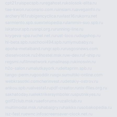
cpt21.ru
ispecspb.ru
regahost.ru
kolosok-elita.ru
tae-kwon.ru
consrio.com.ru
insiam.ru
avegainfo.ru
archery161.ru
bigencyclica.ru
vlast16.ru
korru.net
sarmiento.spb.su
extelopedia.ru
lammin-suo.spb.ru
iskatour.spb.ru
snpi.org.ru
running-line.ru
krygeva-spa.ru
chel.net.ru
rust-loco.ru
dugshop.ru
hl-beta.spb.ru
school494.spb.ru
mymubaby.ru
epoha-metalband.ru
ngr.spb.ru
rusgosnews.com
dieselvostok.ru
24hostel.msk.ru
w-dev.ru
f-ship.ru
regsmi.ru
filmnetwork.ru
malinasp.ru
kinosvin.ru
h2o-salon.ru
malutkayork.ru
deltaprim.spb.ru
tango-perm.ru
gooddir.ru
sgv.su
multiki-online.com
webkrasotki.com
cherinvest.ru
detskiy-ostrov.ru
ankou.spb.ru
alvesta1.ru
pdf-creator.ru
nix-files.org.ru
sakhatoday.ru
elektrikersymboler.ru
sputnikyes.ru
golf2club.msk.ru
aeforums.ru
zallclub.ru
multimodal.msk.ru
habaigry.ru
haikko.ru
sobakopedia.ru
isz-fest.ru
ewnc.info
screensaver-clock.net.ru