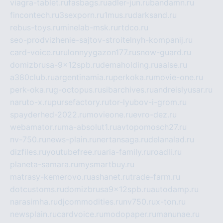
viagra-tablet.ru
fasbags.ru
adler-jun.ru
bandamn.ru
fincontech.ru
3sexporn.ru
1mus.ru
darksand.ru
rebus-toys.ru
minelab-msk.ru
rtdco.ru
seo-prodvizhenie-sajtov-stroitelnyh-kompanij.ru
card-voice.ru
rulonnyygazon177.ru
snow-guard.ru
domizbrusa-9x12spb.ru
demaholding.ru
aalse.ru
a380club.ru
argentinamia.ru
perkoka.ru
movie-one.ru
perk-oka.ru
g-octopus.ru
sibarchives.ru
andreislyusar.ru
naruto-x.ru
pursefactory.ru
tor-lyubov-i-grom.ru
spayderhed-2022.ru
movieone.ru
evro-dez.ru
webamator.ru
ma-absolut1.ru
avtopomosch27.ru
nv-750.ru
news-plain.ru
nertansaga.ru
delanalad.ru
dizfiles.ru
youtubefree.ru
aria-family.ru
roadli.ru
planeta-samara.ru
mysmartbuy.ru
matrasy-kemerovo.ru
ashanet.ru
trade-farm.ru
dotcustoms.ru
domizbrusa9x12spb.ru
autodamp.ru
narasimha.ru
djcommodities.ru
nv750.ru
x-ton.ru
newsplain.ru
cardvoice.ru
modopaper.ru
manunae.ru