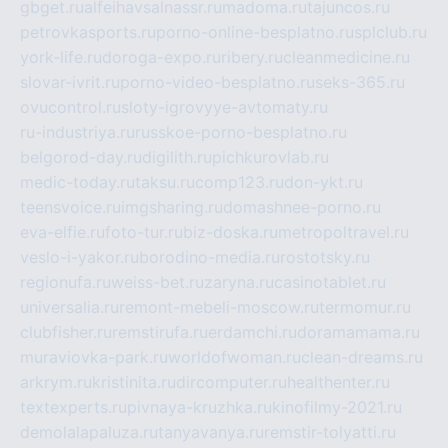
gbget.ru
alfeihavsalnassr.ru
madoma.ru
tajuncos.ru
petrovkasports.ru
porno-online-besplatno.ru
splclub.ru
york-life.ru
doroga-expo.ru
ribery.ru
cleanmedicine.ru
slovar-ivrit.ru
porno-video-besplatno.ru
seks-365.ru
ovucontrol.ru
sloty-igrovyye-avtomaty.ru
ru-industriya.ru
russkoe-porno-besplatno.ru
belgorod-day.ru
digilith.ru
pichkurovlab.ru
medic-today.ru
taksu.ru
comp123.ru
don-ykt.ru
teensvoice.ru
imgsharing.ru
domashnee-porno.ru
eva-elfie.ru
foto-tur.ru
biz-doska.ru
metropoltravel.ru
veslo-i-yakor.ru
borodino-media.ru
rostotsky.ru
regionufa.ru
weiss-bet.ru
zaryna.ru
casinotablet.ru
universalia.ru
remont-mebeli-moscow.ru
termomur.ru
clubfisher.ru
remstirufa.ru
erdamchi.ru
doramamama.ru
muraviovka-park.ru
worldofwoman.ru
clean-dreams.ru
arkrym.ru
kristinita.ru
dircomputer.ru
healthenter.ru
textexperts.ru
pivnaya-kruzhka.ru
kinofilmy-2021.ru
demolalapaluza.ru
tanyavanya.ru
remstir-tolyatti.ru