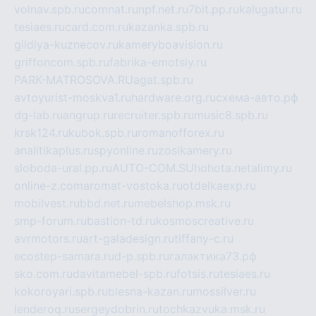
volnav.spb.ru
comnat.ru
npf.net.ru
7bit.pp.ru
kalugatur.ru
tesiaes.ru
card.com.ru
kazanka.spb.ru
gildiya-kuznecov.ru
kameryboavision.ru
griffoncom.spb.ru
fabrika-emotsiy.ru
PARK-MATROSOVA.RU
agat.spb.ru
avtoyurist-moskva1.ru
hardware.org.ru
схема-авто.рф
dg-lab.ru
angrup.ru
recruiter.spb.ru
music8.spb.ru
krsk124.ru
kubok.spb.ru
romanofforex.ru
analitikaplus.ru
spyonline.ru
zosikamery.ru
sloboda-ural.pp.ru
AUTO-COM.SU
hohota.net
alimy.ru
online-z.com
aromat-vostoka.ru
otdelkaexp.ru
mobilvest.ru
bbd.net.ru
mebelshop.msk.ru
smp-forum.ru
bastion-td.ru
kosmoscreative.ru
avrmotors.ru
art-galadesign.ru
tiffany-c.ru
ecostep-samara.ru
d-p.spb.ru
галактика73.рф
sko.com.ru
davitamebel-spb.ru
fotsis.ru
tesiaes.ru
kokoroyari.spb.ru
blesna-kazan.ru
mossilver.ru
lenderoq.ru
sergeydobrin.ru
tochkazvuka.msk.ru