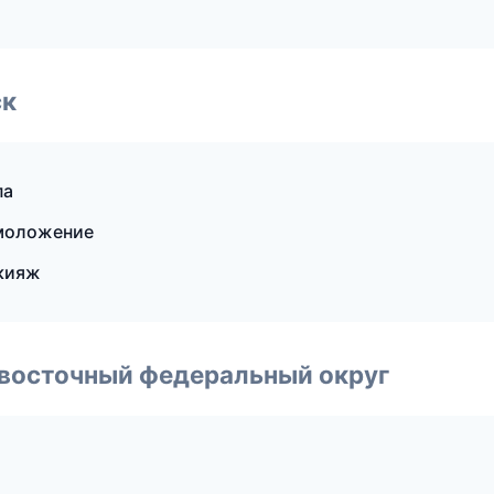
ск
па
омоложение
акияж
евосточный федеральный округ