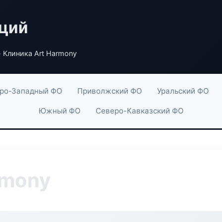
аций
 Клиника Art Harmony
ро-Западный ФО
Приволжский ФО
Уральский ФО
Южный ФО
Северо-Кавказский ФО
rmony