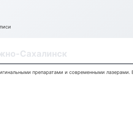
аписи
Южно-Сахалинск
игинальными препаратами и современными лазерами. Б