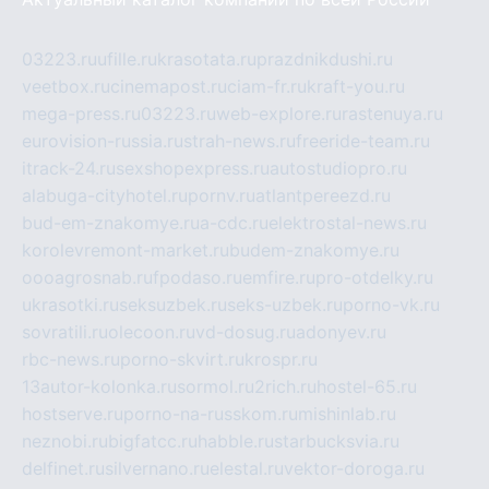
03223.ru
ufille.ru
krasotata.ru
prazdnikdushi.ru
veetbox.ru
cinemapost.ru
ciam-fr.ru
kraft-you.ru
mega-press.ru
03223.ru
web-explore.ru
rastenuya.ru
eurovision-russia.ru
strah-news.ru
freeride-team.ru
itrack-24.ru
sexshopexpress.ru
autostudiopro.ru
alabuga-cityhotel.ru
pornv.ru
atlantpereezd.ru
bud-em-znakomye.ru
a-cdc.ru
elektrostal-news.ru
korolevremont-market.ru
budem-znakomye.ru
oooagrosnab.ru
fpodaso.ru
emfire.ru
pro-otdelky.ru
ukrasotki.ru
seksuzbek.ru
seks-uzbek.ru
porno-vk.ru
sovratili.ru
olecoon.ru
vd-dosug.ru
adonyev.ru
rbc-news.ru
porno-skvirt.ru
krospr.ru
13autor-kolonka.ru
sormol.ru
2rich.ru
hostel-65.ru
hostserve.ru
porno-na-russkom.ru
mishinlab.ru
neznobi.ru
bigfatcc.ru
habble.ru
starbucksvia.ru
delfinet.ru
silvernano.ru
elestal.ru
vektor-doroga.ru