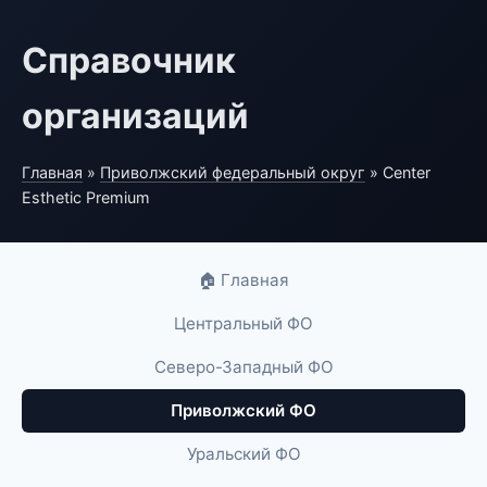
Справочник
организаций
Главная
»
Приволжский федеральный округ
» Center
Esthetic Premium
🏠 Главная
Центральный ФО
Северо-Западный ФО
Приволжский ФО
Уральский ФО