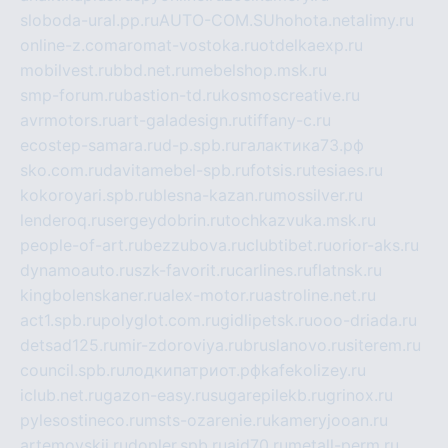
sloboda-ural.pp.ru
AUTO-COM.SU
hohota.net
alimy.ru
online-z.com
aromat-vostoka.ru
otdelkaexp.ru
mobilvest.ru
bbd.net.ru
mebelshop.msk.ru
smp-forum.ru
bastion-td.ru
kosmoscreative.ru
avrmotors.ru
art-galadesign.ru
tiffany-c.ru
ecostep-samara.ru
d-p.spb.ru
галактика73.рф
sko.com.ru
davitamebel-spb.ru
fotsis.ru
tesiaes.ru
kokoroyari.spb.ru
blesna-kazan.ru
mossilver.ru
lenderoq.ru
sergeydobrin.ru
tochkazvuka.msk.ru
people-of-art.ru
bezzubova.ru
clubtibet.ru
orior-aks.ru
dynamoauto.ru
szk-favorit.ru
carlines.ru
flatnsk.ru
kingbolenskaner.ru
alex-motor.ru
astroline.net.ru
act1.spb.ru
polyglot.com.ru
gidlipetsk.ru
ooo-driada.ru
detsad125.ru
mir-zdoroviya.ru
bruslanovo.ru
siterem.ru
council.spb.ru
лодкипатриот.рф
kafekolizey.ru
iclub.net.ru
gazon-easy.ru
sugarepilekb.ru
grinox.ru
pylesostineco.ru
msts-ozarenie.ru
kameryjooan.ru
artemovskij.ru
dopler.spb.ru
aid70.ru
metall-perm.ru