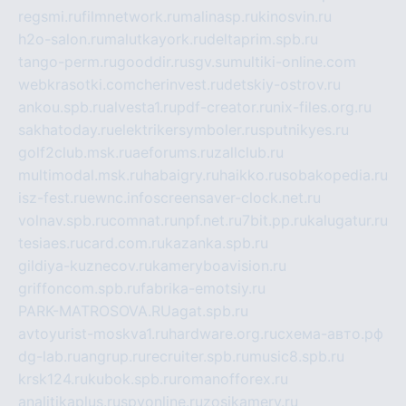
regsmi.ru
filmnetwork.ru
malinasp.ru
kinosvin.ru
h2o-salon.ru
malutkayork.ru
deltaprim.spb.ru
tango-perm.ru
gooddir.ru
sgv.su
multiki-online.com
webkrasotki.com
cherinvest.ru
detskiy-ostrov.ru
ankou.spb.ru
alvesta1.ru
pdf-creator.ru
nix-files.org.ru
sakhatoday.ru
elektrikersymboler.ru
sputnikyes.ru
golf2club.msk.ru
aeforums.ru
zallclub.ru
multimodal.msk.ru
habaigry.ru
haikko.ru
sobakopedia.ru
isz-fest.ru
ewnc.info
screensaver-clock.net.ru
volnav.spb.ru
comnat.ru
npf.net.ru
7bit.pp.ru
kalugatur.ru
tesiaes.ru
card.com.ru
kazanka.spb.ru
gildiya-kuznecov.ru
kameryboavision.ru
griffoncom.spb.ru
fabrika-emotsiy.ru
PARK-MATROSOVA.RU
agat.spb.ru
avtoyurist-moskva1.ru
hardware.org.ru
схема-авто.рф
dg-lab.ru
angrup.ru
recruiter.spb.ru
music8.spb.ru
krsk124.ru
kubok.spb.ru
romanofforex.ru
analitikaplus.ru
spyonline.ru
zosikamery.ru