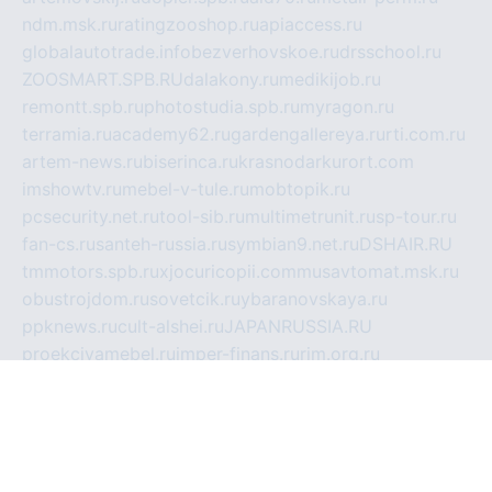
ndm.msk.ru
ratingzooshop.ru
apiaccess.ru
globalautotrade.info
bezverhovskoe.ru
drsschool.ru
ZOOSMART.SPB.RU
dalakony.ru
medikijob.ru
remontt.spb.ru
photostudia.spb.ru
myragon.ru
terramia.ru
academy62.ru
gardengallereya.ru
rti.com.ru
artem-news.ru
biserinca.ru
krasnodarkurort.com
imshowtv.ru
mebel-v-tule.ru
mobtopik.ru
pcsecurity.net.ru
tool-sib.ru
multimetrunit.ru
sp-tour.ru
fan-cs.ru
santeh-russia.ru
symbian9.net.ru
DSHAIR.RU
tmmotors.spb.ru
xjocuricopii.com
musavtomat.msk.ru
obustrojdom.ru
sovetcik.ru
ybaranovskaya.ru
ppknews.ru
cult-alshei.ru
JAPANRUSSIA.RU
proekciyamebel.ru
imper-finans.ru
rim.org.ru
glamourai.ru
brassminus.ru
zabor-pro.ru
ftn.pp.ru
dorogoe58.ru
laimengpacker.ru
kuzova-zapchasti.ru
sageerp.ru
taxodrom.ru
dsrazvitie.ru
hardcity.net.ru
ratinghomegames.ru
topservice25.ru
gubernyan.ru
gtglasslined.ru
ii4.ru
tssport.spb.ru
andorra24.com