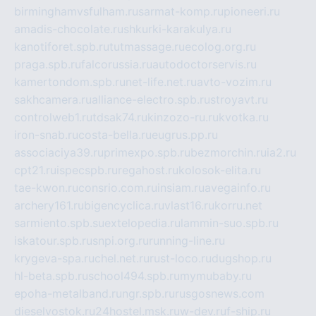
birminghamvsfulham.ru
sarmat-komp.ru
pioneeri.ru
amadis-chocolate.ru
shkurki-karakulya.ru
kanotiforet.spb.ru
tutmassage.ru
ecolog.org.ru
praga.spb.ru
falcorussia.ru
autodoctorservis.ru
kamertondom.spb.ru
net-life.net.ru
avto-vozim.ru
sakhcamera.ru
alliance-electro.spb.ru
stroyavt.ru
controlweb1.ru
tdsak74.ru
kinzozo-ru.ru
kvotka.ru
iron-snab.ru
costa-bella.ru
eugrus.pp.ru
associaciya39.ru
primexpo.spb.ru
bezmorchin.ru
ia2.ru
cpt21.ru
ispecspb.ru
regahost.ru
kolosok-elita.ru
tae-kwon.ru
consrio.com.ru
insiam.ru
avegainfo.ru
archery161.ru
bigencyclica.ru
vlast16.ru
korru.net
sarmiento.spb.su
extelopedia.ru
lammin-suo.spb.ru
iskatour.spb.ru
snpi.org.ru
running-line.ru
krygeva-spa.ru
chel.net.ru
rust-loco.ru
dugshop.ru
hl-beta.spb.ru
school494.spb.ru
mymubaby.ru
epoha-metalband.ru
ngr.spb.ru
rusgosnews.com
dieselvostok.ru
24hostel.msk.ru
w-dev.ru
f-ship.ru