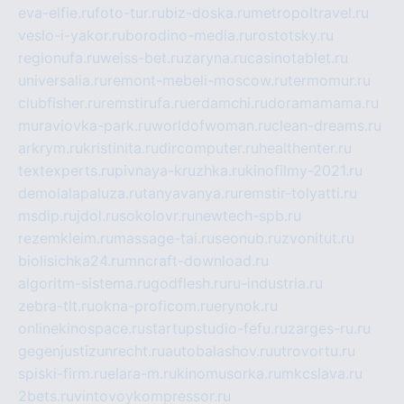
eva-elfie.ru
foto-tur.ru
biz-doska.ru
metropoltravel.ru
veslo-i-yakor.ru
borodino-media.ru
rostotsky.ru
regionufa.ru
weiss-bet.ru
zaryna.ru
casinotablet.ru
universalia.ru
remont-mebeli-moscow.ru
termomur.ru
clubfisher.ru
remstirufa.ru
erdamchi.ru
doramamama.ru
muraviovka-park.ru
worldofwoman.ru
clean-dreams.ru
arkrym.ru
kristinita.ru
dircomputer.ru
healthenter.ru
textexperts.ru
pivnaya-kruzhka.ru
kinofilmy-2021.ru
demolalapaluza.ru
tanyavanya.ru
remstir-tolyatti.ru
msdip.ru
jdol.ru
sokolovr.ru
newtech-spb.ru
rezemkleim.ru
massage-tai.ru
seonub.ru
zvonitut.ru
biolisichka24.ru
mncraft-download.ru
algoritm-sistema.ru
godflesh.ru
ru-industria.ru
zebra-tlt.ru
okna-proficom.ru
erynok.ru
onlinekinospace.ru
startupstudio-fefu.ru
zarges-ru.ru
gegenjustizunrecht.ru
autobalashov.ru
utrovortu.ru
spiski-firm.ru
elara-m.ru
kinomusorka.ru
mkcslava.ru
2bets.ru
vintovoykompressor.ru