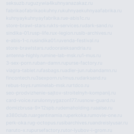
seksuzb.ru
guzywia4kuhnyanazakaz.ru
fabrikaofabrikaokuhny.ru
kuhnyaekuhnyaafabrika.ru
kuhnyaykuhnyayfabrika.ru
e-abis1c.ru
store-brawl-stars.ru
kts-services.ru
dark-sand.ru
sindika-01.ru
sp-life.ru
x-legion.ru
sib-archives.ru
e-abis-1-c.ru
sindika01.ru
venda-festival.ru
store-brawlstars.ru
dooraleksandria.ru
antenna-highly.ru
mine-lab-msk.ru
1-mus.ru
3-sex-porn.ru
ban-damn.ru
purse-factory.ru
viagra-tablet.ru
fasbags.ru
adler-jun.ru
bandamn.ru
fincontech.ru
3sexporn.ru
1mus.ru
darksand.ru
rebus-toys.ru
minelab-msk.ru
rtdco.ru
seo-prodvizhenie-sajtov-stroitelnyh-kompanij.ru
card-voice.ru
rulonnyygazon177.ru
snow-guard.ru
domizbrusa-9x12spb.ru
demaholding.ru
aalse.ru
a380club.ru
argentinamia.ru
perkoka.ru
movie-one.ru
perk-oka.ru
g-octopus.ru
sibarchives.ru
andreislyusar.ru
naruto-x.ru
pursefactory.ru
tor-lyubov-i-grom.ru