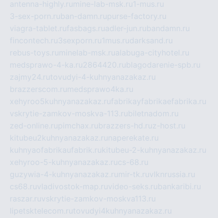
antenna-highly.ru
mine-lab-msk.ru
1-mus.ru
3-sex-porn.ru
ban-damn.ru
purse-factory.ru
viagra-tablet.ru
fasbags.ru
adler-jun.ru
bandamn.ru
fincontech.ru
3sexporn.ru
1mus.ru
darksand.ru
rebus-toys.ru
minelab-msk.ru
alabuga-cityhotel.ru
medsprawo-4-ka.ru
2864420.ru
blagodarenie-spb.ru
zajmy24.ru
tovudyi-4-kuhnyanazakaz.ru
brazzerscom.ru
medsprawo4ka.ru
xehyroo5kuhnyanazakaz.ru
fabrikayfabrikaefabrika.ru
vskrytie-zamkov-moskva-113.ru
biletnadom.ru
zed-online.ru
pimchax.ru
brazzers-hd.ru
z-host.ru
kitubeu2kuhnyanazakaz.ru
naperekate.ru
kuhnyaofabrikaufabrik.ru
kitubeu-2-kuhnyanazakaz.ru
xehyroo-5-kuhnyanazakaz.ru
cs-68.ru
guzywia-4-kuhnyanazakaz.ru
mir-tk.ru
vlknrussia.ru
cs68.ru
vladivostok-map.ru
video-seks.ru
bankaribi.ru
raszar.ru
vskrytie-zamkov-moskva113.ru
lipetsktelecom.ru
tovudyi4kuhnyanazakaz.ru