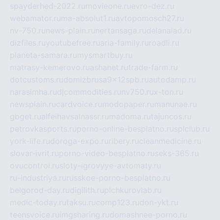
spayderhed-2022.ru
movieone.ru
evro-dez.ru
webamator.ru
ma-absolut1.ru
avtopomosch27.ru
nv-750.ru
news-plain.ru
nertansaga.ru
delanalad.ru
dizfiles.ru
youtubefree.ru
aria-family.ru
roadli.ru
planeta-samara.ru
mysmartbuy.ru
matrasy-kemerovo.ru
ashanet.ru
trade-farm.ru
dotcustoms.ru
domizbrusa9x12spb.ru
autodamp.ru
narasimha.ru
djcommodities.ru
nv750.ru
x-ton.ru
newsplain.ru
cardvoice.ru
modopaper.ru
manunae.ru
gbget.ru
alfeihavsalnassr.ru
madoma.ru
tajuncos.ru
petrovkasports.ru
porno-online-besplatno.ru
splclub.ru
york-life.ru
doroga-expo.ru
ribery.ru
cleanmedicine.ru
slovar-ivrit.ru
porno-video-besplatno.ru
seks-365.ru
ovucontrol.ru
sloty-igrovyye-avtomaty.ru
ru-industriya.ru
russkoe-porno-besplatno.ru
belgorod-day.ru
digilith.ru
pichkurovlab.ru
medic-today.ru
taksu.ru
comp123.ru
don-ykt.ru
teensvoice.ru
imgsharing.ru
domashnee-porno.ru