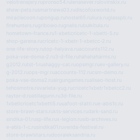
velotrenajery.ru
pronso54.ru
lenasever.ru
lovinskix.ru
show-pets.ru
smartnews03.ru
discofoxworld.ru
miraclecoon.ru
pongup.ru
hostel65.ru
liura.ru
glasspb.ru
firehunters.ru
gribowo.ru
gnalis.ru
bulkitula.ru
hometown-france.ru
1-xbeticricetc-1-xbetti-5.ru
shop-garena.ru
cricetc-1-xbetr-1-xbetcc-2.ru
one-life-story.ru
top-halyava.ru
accounts112.ru
poka-vse-doma-2.ru
3-d-file.ru
hahahaharms.ru
g2012.ru
tst-1.ru
shaggy-cat.ru
opsmgr.ru
ev-gallery.ru
g-2012.ru
ops-mgr.ru
accounts-112.ru
csm-demo.ru
poka-vse-doma2.ru
airgungames.ru
allseo-host.ru
tehosmotre.ru
varieta-yug.ru
cricetc1xbetr1xbetcc2.ru
raytor-d.ru
atillagunn.ru
3d-file.ru
1xbeticricetc1xbetti5.ru
uafoot-statti.ru
e-abis1c.ru
store-brawl-stars.ru
kts-services.ru
dark-sand.ru
sindika-01.ru
sp-life.ru
x-legion.ru
sib-archives.ru
e-abis-1-c.ru
sindika01.ru
venda-festival.ru
store-brawlstars.ru
dooraleksandria.ru