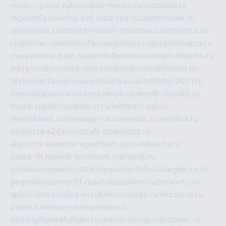
veslo-i-yakor.ru
borodino-media.ru
rostotsky.ru
regionufa.ru
weiss-bet.ru
zaryna.ru
casinotablet.ru
universalia.ru
remont-mebeli-moscow.ru
termomur.ru
clubfisher.ru
remstirufa.ru
erdamchi.ru
doramamama.ru
muraviovka-park.ru
worldofwoman.ru
clean-dreams.ru
arkrym.ru
kristinita.ru
dircomputer.ru
healthenter.ru
textexperts.ru
pivnaya-kruzhka.ru
kinofilmy-2021.ru
demolalapaluza.ru
tanyavanya.ru
remstir-tolyatti.ru
msdip.ru
jdol.ru
sokolovr.ru
newtech-spb.ru
rezemkleim.ru
massage-tai.ru
seonub.ru
zvonitut.ru
biolisichka24.ru
mncraft-download.ru
algoritm-sistema.ru
godflesh.ru
ru-industria.ru
zebra-tlt.ru
okna-proficom.ru
erynok.ru
onlinekinospace.ru
startupstudio-fefu.ru
zarges-ru.ru
gegenjustizunrecht.ru
autobalashov.ru
utrovortu.ru
spiski-firm.ru
elara-m.ru
kinomusorka.ru
mkcslava.ru
2bets.ru
vintovoykompressor.ru
birminghamvsfulham.ru
sarmat-komp.ru
pioneeri.ru