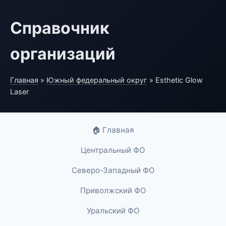
Справочник
организаций
Главная
»
Южный федеральный округ
» Esthetic Glow
Laser
🏠 Главная
Центральный ФО
Северо-Западный ФО
Приволжский ФО
Уральский ФО