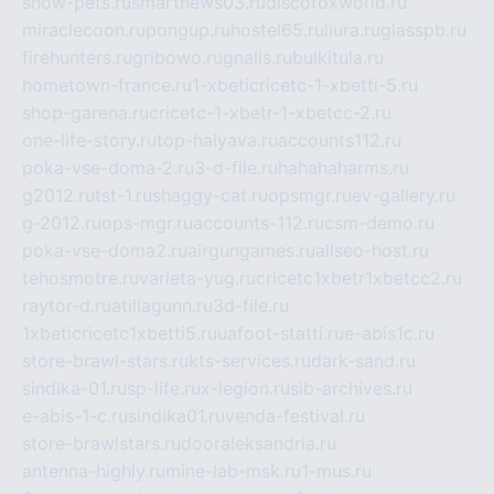
show-pets.ru
smartnews03.ru
discofoxworld.ru
miraclecoon.ru
pongup.ru
hostel65.ru
liura.ru
glasspb.ru
firehunters.ru
gribowo.ru
gnalis.ru
bulkitula.ru
hometown-france.ru
1-xbeticricetc-1-xbetti-5.ru
shop-garena.ru
cricetc-1-xbetr-1-xbetcc-2.ru
one-life-story.ru
top-halyava.ru
accounts112.ru
poka-vse-doma-2.ru
3-d-file.ru
hahahaharms.ru
g2012.ru
tst-1.ru
shaggy-cat.ru
opsmgr.ru
ev-gallery.ru
g-2012.ru
ops-mgr.ru
accounts-112.ru
csm-demo.ru
poka-vse-doma2.ru
airgungames.ru
allseo-host.ru
tehosmotre.ru
varieta-yug.ru
cricetc1xbetr1xbetcc2.ru
raytor-d.ru
atillagunn.ru
3d-file.ru
1xbeticricetc1xbetti5.ru
uafoot-statti.ru
e-abis1c.ru
store-brawl-stars.ru
kts-services.ru
dark-sand.ru
sindika-01.ru
sp-life.ru
x-legion.ru
sib-archives.ru
e-abis-1-c.ru
sindika01.ru
venda-festival.ru
store-brawlstars.ru
dooraleksandria.ru
antenna-highly.ru
mine-lab-msk.ru
1-mus.ru