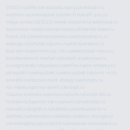
03223.ru
ufille.ru
krasotata.ru
prazdnikdushi.ru
veetbox.ru
cinemapost.ru
ciam-fr.ru
kraft-you.ru
mega-press.ru
03223.ru
web-explore.ru
rastenuya.ru
eurovision-russia.ru
strah-news.ru
freeride-team.ru
itrack-24.ru
sexshopexpress.ru
autostudiopro.ru
alabuga-cityhotel.ru
pornv.ru
atlantpereezd.ru
bud-em-znakomye.ru
a-cdc.ru
elektrostal-news.ru
korolevremont-market.ru
budem-znakomye.ru
oooagrosnab.ru
fpodaso.ru
emfire.ru
pro-otdelky.ru
ukrasotki.ru
seksuzbek.ru
seks-uzbek.ru
porno-vk.ru
sovratili.ru
olecoon.ru
vd-dosug.ru
adonyev.ru
rbc-news.ru
porno-skvirt.ru
krospr.ru
13autor-kolonka.ru
sormol.ru
2rich.ru
hostel-65.ru
hostserve.ru
porno-na-russkom.ru
mishinlab.ru
neznobi.ru
bigfatcc.ru
habble.ru
starbucksvia.ru
delfinet.ru
silvernano.ru
elestal.ru
vektor-doroga.ru
velotrenajery.ru
pronso54.ru
lenasever.ru
lovinskix.ru