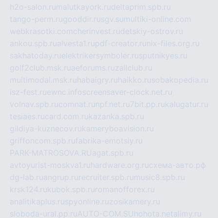
h2o-salon.ru
malutkayork.ru
deltaprim.spb.ru
tango-perm.ru
gooddir.ru
sgv.su
multiki-online.com
webkrasotki.com
cherinvest.ru
detskiy-ostrov.ru
ankou.spb.ru
alvesta1.ru
pdf-creator.ru
nix-files.org.ru
sakhatoday.ru
elektrikersymboler.ru
sputnikyes.ru
golf2club.msk.ru
aeforums.ru
zallclub.ru
multimodal.msk.ru
habaigry.ru
haikko.ru
sobakopedia.ru
isz-fest.ru
ewnc.info
screensaver-clock.net.ru
volnav.spb.ru
comnat.ru
npf.net.ru
7bit.pp.ru
kalugatur.ru
tesiaes.ru
card.com.ru
kazanka.spb.ru
gildiya-kuznecov.ru
kameryboavision.ru
griffoncom.spb.ru
fabrika-emotsiy.ru
PARK-MATROSOVA.RU
agat.spb.ru
avtoyurist-moskva1.ru
hardware.org.ru
схема-авто.рф
dg-lab.ru
angrup.ru
recruiter.spb.ru
music8.spb.ru
krsk124.ru
kubok.spb.ru
romanofforex.ru
analitikaplus.ru
spyonline.ru
zosikamery.ru
sloboda-ural.pp.ru
AUTO-COM.SU
hohota.net
alimy.ru