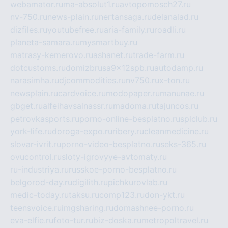
webamator.ru
ma-absolut1.ru
avtopomosch27.ru
nv-750.ru
news-plain.ru
nertansaga.ru
delanalad.ru
dizfiles.ru
youtubefree.ru
aria-family.ru
roadli.ru
planeta-samara.ru
mysmartbuy.ru
matrasy-kemerovo.ru
ashanet.ru
trade-farm.ru
dotcustoms.ru
domizbrusa9x12spb.ru
autodamp.ru
narasimha.ru
djcommodities.ru
nv750.ru
x-ton.ru
newsplain.ru
cardvoice.ru
modopaper.ru
manunae.ru
gbget.ru
alfeihavsalnassr.ru
madoma.ru
tajuncos.ru
petrovkasports.ru
porno-online-besplatno.ru
splclub.ru
york-life.ru
doroga-expo.ru
ribery.ru
cleanmedicine.ru
slovar-ivrit.ru
porno-video-besplatno.ru
seks-365.ru
ovucontrol.ru
sloty-igrovyye-avtomaty.ru
ru-industriya.ru
russkoe-porno-besplatno.ru
belgorod-day.ru
digilith.ru
pichkurovlab.ru
medic-today.ru
taksu.ru
comp123.ru
don-ykt.ru
teensvoice.ru
imgsharing.ru
domashnee-porno.ru
eva-elfie.ru
foto-tur.ru
biz-doska.ru
metropoltravel.ru