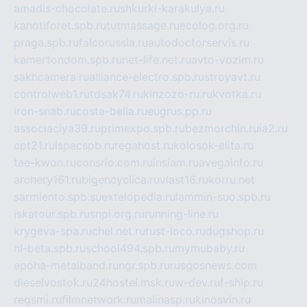
amadis-chocolate.ru
shkurki-karakulya.ru
kanotiforet.spb.ru
tutmassage.ru
ecolog.org.ru
praga.spb.ru
falcorussia.ru
autodoctorservis.ru
kamertondom.spb.ru
net-life.net.ru
avto-vozim.ru
sakhcamera.ru
alliance-electro.spb.ru
stroyavt.ru
controlweb1.ru
tdsak74.ru
kinzozo-ru.ru
kvotka.ru
iron-snab.ru
costa-bella.ru
eugrus.pp.ru
associaciya39.ru
primexpo.spb.ru
bezmorchin.ru
ia2.ru
cpt21.ru
ispecspb.ru
regahost.ru
kolosok-elita.ru
tae-kwon.ru
consrio.com.ru
insiam.ru
avegainfo.ru
archery161.ru
bigencyclica.ru
vlast16.ru
korru.net
sarmiento.spb.su
extelopedia.ru
lammin-suo.spb.ru
iskatour.spb.ru
snpi.org.ru
running-line.ru
krygeva-spa.ru
chel.net.ru
rust-loco.ru
dugshop.ru
hl-beta.spb.ru
school494.spb.ru
mymubaby.ru
epoha-metalband.ru
ngr.spb.ru
rusgosnews.com
dieselvostok.ru
24hostel.msk.ru
w-dev.ru
f-ship.ru
regsmi.ru
filmnetwork.ru
malinasp.ru
kinosvin.ru