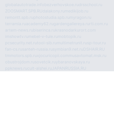
globalautotrade.info
bezverhovskoe.ru
drsschool.ru
ZOOSMART.SPB.RU
dalakony.ru
medikijob.ru
remontt.spb.ru
photostudia.spb.ru
myragon.ru
terramia.ru
academy62.ru
gardengallereya.ru
rti.com.ru
artem-news.ru
biserinca.ru
krasnodarkurort.com
imshowtv.ru
mebel-v-tule.ru
mobtopik.ru
pcsecurity.net.ru
tool-sib.ru
multimetrunit.ru
sp-tour.ru
fan-cs.ru
santeh-russia.ru
symbian9.net.ru
DSHAIR.RU
tmmotors.spb.ru
xjocuricopii.com
musavtomat.msk.ru
obustrojdom.ru
sovetcik.ru
ybaranovskaya.ru
ppknews.ru
cult-alshei.ru
JAPANRUSSIA.RU
proekciyamebel.ru
imper-finans.ru
rim.org.ru
glamourai.ru
brassminus.ru
zabor-pro.ru
ftn.pp.ru
dorogoe58.ru
laimengpacker.ru
kuzova-zapchasti.ru
sageerp.ru
taxodrom.ru
dsrazvitie.ru
hardcity.net.ru
ratinghomegames.ru
topservice25.ru
gubernyan.ru
gtglasslined.ru
ii4.ru
tssport.spb.ru
andorra24.com
blackwallstreet.ru
oboimos.ru
optim-doors.com.ru