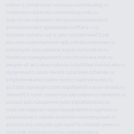
online-z.com
aromat-vostoka.ru
otdelkaexp.ru
mobilvest.ru
bbd.net.ru
mebelshop.msk.ru
smp-forum.ru
bastion-td.ru
kosmoscreative.ru
avrmotors.ru
art-galadesign.ru
tiffany-c.ru
ecostep-samara.ru
d-p.spb.ru
галактика73.рф
sko.com.ru
davitamebel-spb.ru
fotsis.ru
tesiaes.ru
kokoroyari.spb.ru
blesna-kazan.ru
mossilver.ru
lenderoq.ru
sergeydobrin.ru
tochkazvuka.msk.ru
people-of-art.ru
bezzubova.ru
clubtibet.ru
orior-aks.ru
dynamoauto.ru
szk-favorit.ru
carlines.ru
flatnsk.ru
kingbolenskaner.ru
alex-motor.ru
astroline.net.ru
act1.spb.ru
polyglot.com.ru
gidlipetsk.ru
ooo-driada.ru
detsad125.ru
mir-zdoroviya.ru
bruslanovo.ru
siterem.ru
council.spb.ru
лодкипатриот.рф
kafekolizey.ru
iclub.net.ru
gazon-easy.ru
sugarepilekb.ru
grinox.ru
pylesostineco.ru
msts-ozarenie.ru
kameryjooan.ru
artemovskij.ru
dopler.spb.ru
aid70.ru
metall-perm.ru
ndm.msk.ru
ratingzooshop.ru
apiaccess.ru