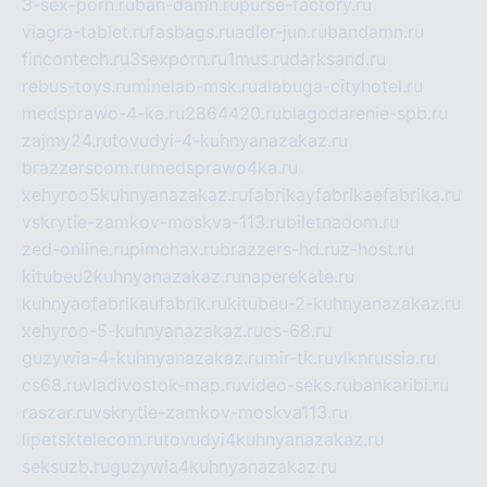
3-sex-porn.ru
ban-damn.ru
purse-factory.ru
viagra-tablet.ru
fasbags.ru
adler-jun.ru
bandamn.ru
fincontech.ru
3sexporn.ru
1mus.ru
darksand.ru
rebus-toys.ru
minelab-msk.ru
alabuga-cityhotel.ru
medsprawo-4-ka.ru
2864420.ru
blagodarenie-spb.ru
zajmy24.ru
tovudyi-4-kuhnyanazakaz.ru
brazzerscom.ru
medsprawo4ka.ru
xehyroo5kuhnyanazakaz.ru
fabrikayfabrikaefabrika.ru
vskrytie-zamkov-moskva-113.ru
biletnadom.ru
zed-online.ru
pimchax.ru
brazzers-hd.ru
z-host.ru
kitubeu2kuhnyanazakaz.ru
naperekate.ru
kuhnyaofabrikaufabrik.ru
kitubeu-2-kuhnyanazakaz.ru
xehyroo-5-kuhnyanazakaz.ru
cs-68.ru
guzywia-4-kuhnyanazakaz.ru
mir-tk.ru
vlknrussia.ru
cs68.ru
vladivostok-map.ru
video-seks.ru
bankaribi.ru
raszar.ru
vskrytie-zamkov-moskva113.ru
lipetsktelecom.ru
tovudyi4kuhnyanazakaz.ru
seksuzb.ru
guzywia4kuhnyanazakaz.ru