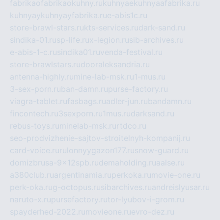
fabrikaofabrikaokuhny.ru
kuhnyaekuhnyaafabrika.ru
kuhnyaykuhnyayfabrika.ru
e-abis1c.ru
store-brawl-stars.ru
kts-services.ru
dark-sand.ru
sindika-01.ru
sp-life.ru
x-legion.ru
sib-archives.ru
e-abis-1-c.ru
sindika01.ru
venda-festival.ru
store-brawlstars.ru
dooraleksandria.ru
antenna-highly.ru
mine-lab-msk.ru
1-mus.ru
3-sex-porn.ru
ban-damn.ru
purse-factory.ru
viagra-tablet.ru
fasbags.ru
adler-jun.ru
bandamn.ru
fincontech.ru
3sexporn.ru
1mus.ru
darksand.ru
rebus-toys.ru
minelab-msk.ru
rtdco.ru
seo-prodvizhenie-sajtov-stroitelnyh-kompanij.ru
card-voice.ru
rulonnyygazon177.ru
snow-guard.ru
domizbrusa-9x12spb.ru
demaholding.ru
aalse.ru
a380club.ru
argentinamia.ru
perkoka.ru
movie-one.ru
perk-oka.ru
g-octopus.ru
sibarchives.ru
andreislyusar.ru
naruto-x.ru
pursefactory.ru
tor-lyubov-i-grom.ru
spayderhed-2022.ru
movieone.ru
evro-dez.ru