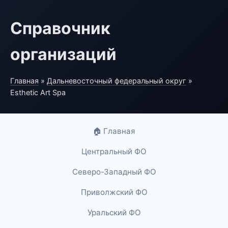
Справочник
организаций
Главная
»
Дальневосточный федеральный округ
»
Esthetic Art Spa
🏠 Главная
Центральный ФО
Северо-Западный ФО
Приволжский ФО
Уральский ФО