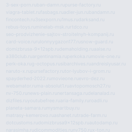
3-sex-porn.ru
ban-damn.ru
purse-factory.ru
viagra-tablet.ru
fasbags.ru
adler-jun.ru
bandamn.ru
fincontech.ru
3sexporn.ru
1mus.ru
darksand.ru
rebus-toys.ru
minelab-msk.ru
rtdco.ru
seo-prodvizhenie-sajtov-stroitelnyh-kompanij.ru
card-voice.ru
rulonnyygazon177.ru
snow-guard.ru
domizbrusa-9x12spb.ru
demaholding.ru
aalse.ru
a380club.ru
argentinamia.ru
perkoka.ru
movie-one.ru
perk-oka.ru
g-octopus.ru
sibarchives.ru
andreislyusar.ru
naruto-x.ru
pursefactory.ru
tor-lyubov-i-grom.ru
spayderhed-2022.ru
movieone.ru
evro-dez.ru
webamator.ru
ma-absolut1.ru
avtopomosch27.ru
nv-750.ru
news-plain.ru
nertansaga.ru
delanalad.ru
dizfiles.ru
youtubefree.ru
aria-family.ru
roadli.ru
planeta-samara.ru
mysmartbuy.ru
matrasy-kemerovo.ru
ashanet.ru
trade-farm.ru
dotcustoms.ru
domizbrusa9x12spb.ru
autodamp.ru
narasimha.ru
djcommodities.ru
nv750.ru
x-ton.ru