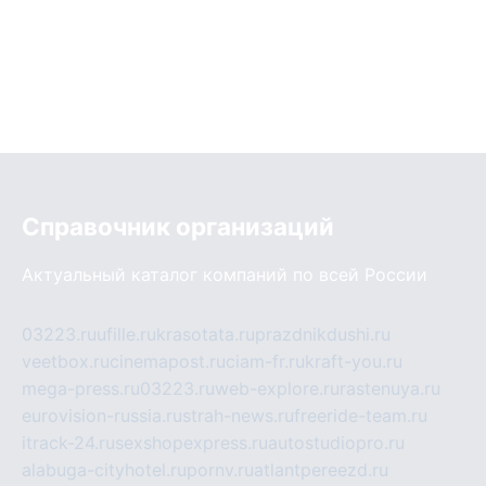
Справочник организаций
Актуальный каталог компаний по всей России
03223.ru
ufille.ru
krasotata.ru
prazdnikdushi.ru
veetbox.ru
cinemapost.ru
ciam-fr.ru
kraft-you.ru
mega-press.ru
03223.ru
web-explore.ru
rastenuya.ru
eurovision-russia.ru
strah-news.ru
freeride-team.ru
itrack-24.ru
sexshopexpress.ru
autostudiopro.ru
alabuga-cityhotel.ru
pornv.ru
atlantpereezd.ru