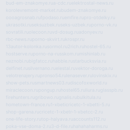
bud-em-znakomye.ru
a-cdc.ru
elektrostal-news.ru
korolevremont-market.ru
budem-znakomye.ru
oooagrosnab.ru
fpodaso.ru
emfire.ru
pro-otdelky.ru
ukrasotki.ru
seksuzbek.ru
seks-uzbek.ru
porno-vk.ru
sovratili.ru
olecoon.ru
vd-dosug.ru
adonyev.ru
rbc-news.ru
porno-skvirt.ru
krospr.ru
13autor-kolonka.ru
sormol.ru
2rich.ru
hostel-65.ru
hostserve.ru
porno-na-russkom.ru
mishinlab.ru
neznobi.ru
bigfatcc.ru
habble.ru
starbucksvia.ru
delfinet.ru
silvernano.ru
elestal.ru
vektor-doroga.ru
velotrenajery.ru
pronso54.ru
lenasever.ru
lovinskix.ru
show-pets.ru
smartnews03.ru
discofoxworld.ru
miraclecoon.ru
pongup.ru
hostel65.ru
liura.ru
glasspb.ru
firehunters.ru
gribowo.ru
gnalis.ru
bulkitula.ru
hometown-france.ru
1-xbeticricetc-1-xbetti-5.ru
shop-garena.ru
cricetc-1-xbetr-1-xbetcc-2.ru
one-life-story.ru
top-halyava.ru
accounts112.ru
poka-vse-doma-2.ru
3-d-file.ru
hahahaharms.ru