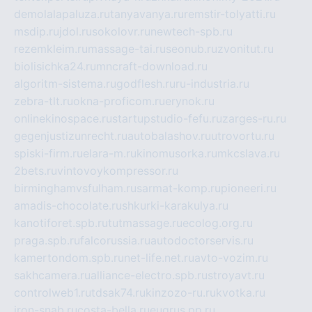
demolalapaluza.ru
tanyavanya.ru
remstir-tolyatti.ru
msdip.ru
jdol.ru
sokolovr.ru
newtech-spb.ru
rezemkleim.ru
massage-tai.ru
seonub.ru
zvonitut.ru
biolisichka24.ru
mncraft-download.ru
algoritm-sistema.ru
godflesh.ru
ru-industria.ru
zebra-tlt.ru
okna-proficom.ru
erynok.ru
onlinekinospace.ru
startupstudio-fefu.ru
zarges-ru.ru
gegenjustizunrecht.ru
autobalashov.ru
utrovortu.ru
spiski-firm.ru
elara-m.ru
kinomusorka.ru
mkcslava.ru
2bets.ru
vintovoykompressor.ru
birminghamvsfulham.ru
sarmat-komp.ru
pioneeri.ru
amadis-chocolate.ru
shkurki-karakulya.ru
kanotiforet.spb.ru
tutmassage.ru
ecolog.org.ru
praga.spb.ru
falcorussia.ru
autodoctorservis.ru
kamertondom.spb.ru
net-life.net.ru
avto-vozim.ru
sakhcamera.ru
alliance-electro.spb.ru
stroyavt.ru
controlweb1.ru
tdsak74.ru
kinzozo-ru.ru
kvotka.ru
iron-snab.ru
costa-bella.ru
eugrus.pp.ru