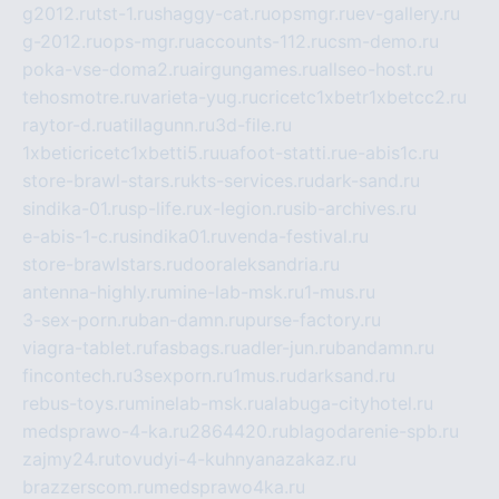
g2012.ru
tst-1.ru
shaggy-cat.ru
opsmgr.ru
ev-gallery.ru
g-2012.ru
ops-mgr.ru
accounts-112.ru
csm-demo.ru
poka-vse-doma2.ru
airgungames.ru
allseo-host.ru
tehosmotre.ru
varieta-yug.ru
cricetc1xbetr1xbetcc2.ru
raytor-d.ru
atillagunn.ru
3d-file.ru
1xbeticricetc1xbetti5.ru
uafoot-statti.ru
e-abis1c.ru
store-brawl-stars.ru
kts-services.ru
dark-sand.ru
sindika-01.ru
sp-life.ru
x-legion.ru
sib-archives.ru
e-abis-1-c.ru
sindika01.ru
venda-festival.ru
store-brawlstars.ru
dooraleksandria.ru
antenna-highly.ru
mine-lab-msk.ru
1-mus.ru
3-sex-porn.ru
ban-damn.ru
purse-factory.ru
viagra-tablet.ru
fasbags.ru
adler-jun.ru
bandamn.ru
fincontech.ru
3sexporn.ru
1mus.ru
darksand.ru
rebus-toys.ru
minelab-msk.ru
alabuga-cityhotel.ru
medsprawo-4-ka.ru
2864420.ru
blagodarenie-spb.ru
zajmy24.ru
tovudyi-4-kuhnyanazakaz.ru
brazzerscom.ru
medsprawo4ka.ru