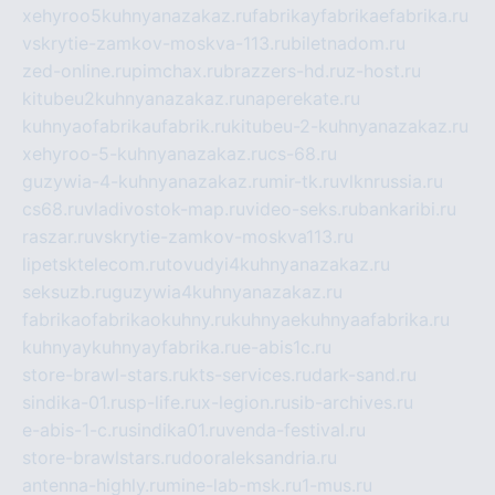
xehyroo5kuhnyanazakaz.ru
fabrikayfabrikaefabrika.ru
vskrytie-zamkov-moskva-113.ru
biletnadom.ru
zed-online.ru
pimchax.ru
brazzers-hd.ru
z-host.ru
kitubeu2kuhnyanazakaz.ru
naperekate.ru
kuhnyaofabrikaufabrik.ru
kitubeu-2-kuhnyanazakaz.ru
xehyroo-5-kuhnyanazakaz.ru
cs-68.ru
guzywia-4-kuhnyanazakaz.ru
mir-tk.ru
vlknrussia.ru
cs68.ru
vladivostok-map.ru
video-seks.ru
bankaribi.ru
raszar.ru
vskrytie-zamkov-moskva113.ru
lipetsktelecom.ru
tovudyi4kuhnyanazakaz.ru
seksuzb.ru
guzywia4kuhnyanazakaz.ru
fabrikaofabrikaokuhny.ru
kuhnyaekuhnyaafabrika.ru
kuhnyaykuhnyayfabrika.ru
e-abis1c.ru
store-brawl-stars.ru
kts-services.ru
dark-sand.ru
sindika-01.ru
sp-life.ru
x-legion.ru
sib-archives.ru
e-abis-1-c.ru
sindika01.ru
venda-festival.ru
store-brawlstars.ru
dooraleksandria.ru
antenna-highly.ru
mine-lab-msk.ru
1-mus.ru