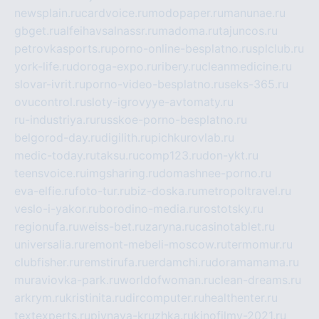
newsplain.ru
cardvoice.ru
modopaper.ru
manunae.ru
gbget.ru
alfeihavsalnassr.ru
madoma.ru
tajuncos.ru
petrovkasports.ru
porno-online-besplatno.ru
splclub.ru
york-life.ru
doroga-expo.ru
ribery.ru
cleanmedicine.ru
slovar-ivrit.ru
porno-video-besplatno.ru
seks-365.ru
ovucontrol.ru
sloty-igrovyye-avtomaty.ru
ru-industriya.ru
russkoe-porno-besplatno.ru
belgorod-day.ru
digilith.ru
pichkurovlab.ru
medic-today.ru
taksu.ru
comp123.ru
don-ykt.ru
teensvoice.ru
imgsharing.ru
domashnee-porno.ru
eva-elfie.ru
foto-tur.ru
biz-doska.ru
metropoltravel.ru
veslo-i-yakor.ru
borodino-media.ru
rostotsky.ru
regionufa.ru
weiss-bet.ru
zaryna.ru
casinotablet.ru
universalia.ru
remont-mebeli-moscow.ru
termomur.ru
clubfisher.ru
remstirufa.ru
erdamchi.ru
doramamama.ru
muraviovka-park.ru
worldofwoman.ru
clean-dreams.ru
arkrym.ru
kristinita.ru
dircomputer.ru
healthenter.ru
textexperts.ru
pivnaya-kruzhka.ru
kinofilmy-2021.ru