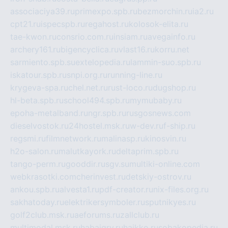
associaciya39.ru
primexpo.spb.ru
bezmorchin.ru
ia2.ru
cpt21.ru
ispecspb.ru
regahost.ru
kolosok-elita.ru
tae-kwon.ru
consrio.com.ru
insiam.ru
avegainfo.ru
archery161.ru
bigencyclica.ru
vlast16.ru
korru.net
sarmiento.spb.su
extelopedia.ru
lammin-suo.spb.ru
iskatour.spb.ru
snpi.org.ru
running-line.ru
krygeva-spa.ru
chel.net.ru
rust-loco.ru
dugshop.ru
hl-beta.spb.ru
school494.spb.ru
mymubaby.ru
epoha-metalband.ru
ngr.spb.ru
rusgosnews.com
dieselvostok.ru
24hostel.msk.ru
w-dev.ru
f-ship.ru
regsmi.ru
filmnetwork.ru
malinasp.ru
kinosvin.ru
h2o-salon.ru
malutkayork.ru
deltaprim.spb.ru
tango-perm.ru
gooddir.ru
sgv.su
multiki-online.com
webkrasotki.com
cherinvest.ru
detskiy-ostrov.ru
ankou.spb.ru
alvesta1.ru
pdf-creator.ru
nix-files.org.ru
sakhatoday.ru
elektrikersymboler.ru
sputnikyes.ru
golf2club.msk.ru
aeforums.ru
zallclub.ru
multimodal.msk.ru
habaigry.ru
haikko.ru
sobakopedia.ru