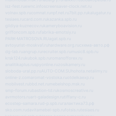
isz-fest.ru
ewnc.info
screensaver-clock.net.ru
volnav.spb.ru
comnat.ru
npf.net.ru
7bit.pp.ru
kalugatur.ru
tesiaes.ru
card.com.ru
kazanka.spb.ru
gildiya-kuznecov.ru
kameryboavision.ru
griffoncom.spb.ru
fabrika-emotsiy.ru
PARK-MATROSOVA.RU
agat.spb.ru
avtoyurist-moskva1.ru
hardware.org.ru
схема-авто.рф
dg-lab.ru
angrup.ru
recruiter.spb.ru
music8.spb.ru
krsk124.ru
kubok.spb.ru
romanofforex.ru
analitikaplus.ru
spyonline.ru
zosikamery.ru
sloboda-ural.pp.ru
AUTO-COM.SU
hohota.net
alimy.ru
online-z.com
aromat-vostoka.ru
otdelkaexp.ru
mobilvest.ru
bbd.net.ru
mebelshop.msk.ru
smp-forum.ru
bastion-td.ru
kosmoscreative.ru
avrmotors.ru
art-galadesign.ru
tiffany-c.ru
ecostep-samara.ru
d-p.spb.ru
галактика73.рф
sko.com.ru
davitamebel-spb.ru
fotsis.ru
tesiaes.ru