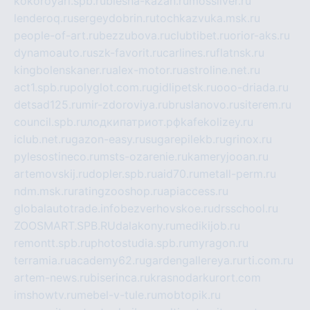
kokoroyari.spb.ru
blesna-kazan.ru
mossilver.ru
lenderoq.ru
sergeydobrin.ru
tochkazvuka.msk.ru
people-of-art.ru
bezzubova.ru
clubtibet.ru
orior-aks.ru
dynamoauto.ru
szk-favorit.ru
carlines.ru
flatnsk.ru
kingbolenskaner.ru
alex-motor.ru
astroline.net.ru
act1.spb.ru
polyglot.com.ru
gidlipetsk.ru
ooo-driada.ru
detsad125.ru
mir-zdoroviya.ru
bruslanovo.ru
siterem.ru
council.spb.ru
лодкипатриот.рф
kafekolizey.ru
iclub.net.ru
gazon-easy.ru
sugarepilekb.ru
grinox.ru
pylesostineco.ru
msts-ozarenie.ru
kameryjooan.ru
artemovskij.ru
dopler.spb.ru
aid70.ru
metall-perm.ru
ndm.msk.ru
ratingzooshop.ru
apiaccess.ru
globalautotrade.info
bezverhovskoe.ru
drsschool.ru
ZOOSMART.SPB.RU
dalakony.ru
medikijob.ru
remontt.spb.ru
photostudia.spb.ru
myragon.ru
terramia.ru
academy62.ru
gardengallereya.ru
rti.com.ru
artem-news.ru
biserinca.ru
krasnodarkurort.com
imshowtv.ru
mebel-v-tule.ru
mobtopik.ru